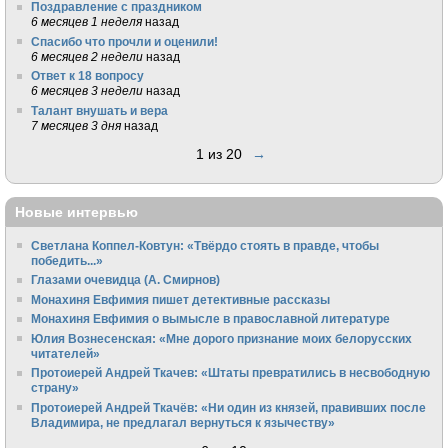
Поздравление с праздником
6 месяцев 1 неделя
назад
Спасибо что прочли и оценили!
6 месяцев 2 недели
назад
Ответ к 18 вопросу
6 месяцев 3 недели
назад
Талант внушать и вера
7 месяцев 3 дня
назад
1 из 20
→
Новые интервью
Светлана Коппел-Ковтун: «Твёрдо стоять в правде, чтобы
победить...»
Глазами очевидца (А. Смирнов)
Монахиня Евфимия пишет детективные рассказы
Монахиня Евфимия о вымысле в православной литературе
Юлия Вознесенская: «Мне дорого признание моих белорусских
читателей»
Протоиерей Андрей Ткачев: «Штаты превратились в несвободную
страну»
Протоиерей Андрей Ткачёв: «Ни один из князей, правивших после
Владимира, не предлагал вернуться к язычеству»