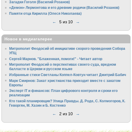
Загадки Гоголя (Василий Розанов)
«Демон» Лермонтова и его древние родичи (Василий Розанов)
Памяти отца Кирилла (Олеся Николаева)
←
5 из 10
→
Новое в медиагалерее
Митрополит Феодосий об инициативе скорого проведения Собора
УПЦ
Сергей Марнов. "Блаженная, помоги!" - Читает автор
Митрополит Феодосий о перспективах своего суда, вредном
балласте в Церкви и русском языке
Избранные стихи Светланы Коппел-Ковтун читает Дмитрий Бабич
Марк Смирнов: Закат христианства приходит вместе с закатом
Европы
Эксперт IT и финансов: План цифрового контроля и сроки его
реализации
Кто такой планировщик? Улица Правды. Д. Роде, С. Колмогоров, К.
Геворгян, М. Хазин и Б. Костенко
←
2 из 10
→