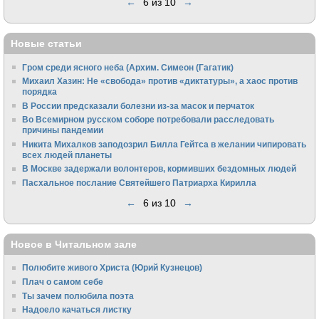
←
6 из 10
→
Новые статьи
Гром среди ясного неба (Архим. Симеон (Гагатик)
Михаил Хазин: Не «свобода» против «диктатуры», а хаос против
порядка
В России предсказали болезни из-за масок и перчаток
Во Всемирном русском соборе потребовали расследовать
причины пандемии
Никита Михалков заподозрил Билла Гейтса в желании чипировать
всех людей планеты
В Москве задержали волонтеров, кормивших бездомных людей
Пасхальное послание Святейшего Патриарха Кирилла
←
6 из 10
→
Новое в Читальном зале
Полюбите живого Христа (Юрий Кузнецов)
Плач о самом себе
Ты зачем полюбила поэта
Надоело качаться листку