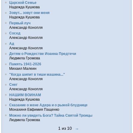
Царской Семье
Надежда Кушкова
Зовут... зовут они меня
Надежда Кушкова
Первый луч
Александр Конопля
Сосед
Александр Конопля
Ад
Александр Конопля
Детям о Рождестве Иоанна Предтечи
Людмила Громова
Память 1941-2026
Михаил Малеин
"Когда шипит в тиши машина..."
Александр Конопля
Снег
Александр Конопля
НАШИМ ВОИНАМ
Надежда Кушкова
Сказание о жене Адера и о рыжей блуднице
Монахиня Евфимия Пащенко
Можно ли увидеть Бога? Тайна Святой Троицы
Людмила Громова
1 из 10
→