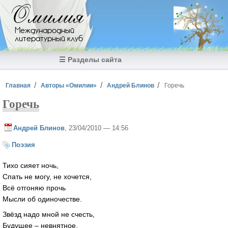
Перейти к основному содержанию
Омилия
Международный
литературный клуб
☰ Разделы сайта
Вы здесь
Главная
Авторы «Омилии»
Андрей Блинов
Горечь
Горечь
Андрей Блинов
, 23/04/2010 — 14:56
Поэзия
Тихо сияет ночь,
Спать не могу, не хочется,
Всё отгоняю прочь
Мысли об одиночестве.
Звёзд надо мной не счесть,
Будущее – невнятное,