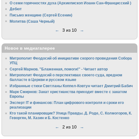
О семи горячностях духа (Архиепископ Иоанн Сан-Францисский )
Дебют
Письмо женщине (Сергей Есенин)
Молитва (Саша Черный)
←
3 из 10
→
Новое в медиагалерее
Митрополит Феодосий об инициативе скорого проведения Собора
УПЦ
Сергей Марнов. "Блаженная, помоги!" - Читает автор
Митрополит Феодосий о перспективах своего суда, вредном
балласте в Церкви и русском языке
Избранные стихи Светланы Коппел-Ковтун читает Дмитрий Бабич
Марк Смирнов: Закат христианства приходит вместе с закатом
Европы
Эксперт IT и финансов: План цифрового контроля и сроки его
реализации
Кто такой планировщик? Улица Правды. Д. Роде, С. Колмогоров, К.
Геворгян, М. Хазин и Б. Костенко
←
2 из 10
→