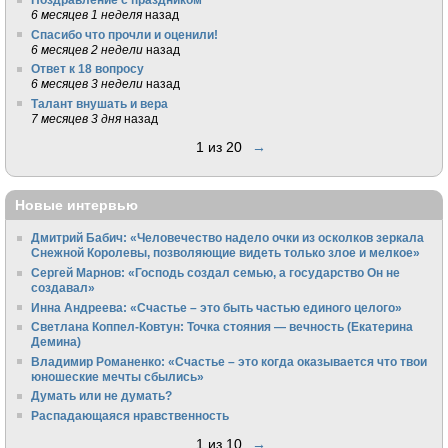
6 месяцев 1 неделя
назад
Спасибо что прочли и оценили!
6 месяцев 2 недели
назад
Ответ к 18 вопросу
6 месяцев 3 недели
назад
Талант внушать и вера
7 месяцев 3 дня
назад
1 из 20
→
Новые интервью
Дмитрий Бабич: «Человечество надело очки из осколков зеркала
Снежной Королевы, позволяющие видеть только злое и мелкое»
Сергей Марнов: «Господь создал семью, а государство Он не
создавал»
Инна Андреева: «Счастье – это быть частью единого целого»
Светлана Коппел-Ковтун: Точка стояния — вечность (Екатерина
Демина)
Владимир Романенко: «Счастье – это когда оказывается что твои
юношеские мечты сбылись»
Думать или не думать?
Распадающаяся нравственность
1 из 10
→