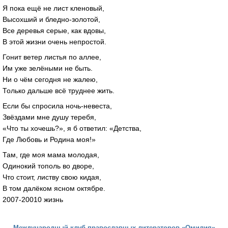
Я пока ещё не лист кленовый,
Высохший и бледно-золотой,
Все деревья серые, как вдовы,
В этой жизни очень непростой.
Гонит ветер листья по аллее,
Им уже зелёными не быть.
Ни о чём сегодня не жалею,
Только дальше всё труднее жить.
Если бы спросила ночь-невеста,
Звёздами мне душу теребя,
«Что ты хочешь?», я б ответил: «Детства,
Где Любовь и Родина моя!»
Там, где моя мама молодая,
Одинокий тополь во дворе,
Что стоит, листву свою кидая,
В том далёком ясном октябре.
2007-20010 жизнь
Международный клуб православных литераторов «Омилия»