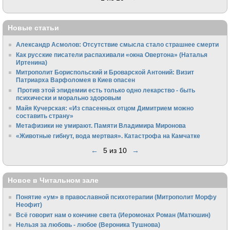
Новые статьи
Александр Асмолов: Отсутствие смысла стало страшнее смерти
Как русские писатели распахивали «окна Овертона» (Наталья
Иртенина)
Митрополит Бориспольский и Броварской Антоний: Визит
Патриарха Варфоломея в Киев опасен
Против этой эпидемии есть только одно лекарство - быть
психически и морально здоровым
Майя Кучерская: «Из спасенных отцом Димитрием можно
составить страну»
Метафизики не умирают. Памяти Владимира Миронова
«Животные гибнут, вода мертвая». Катастрофа на Камчатке
←
5 из 10
→
Новое в Читальном зале
Понятие «ум» в православной психотерапии (Митрополит Морфу
Неофит)
Всё говорит нам о кончине света (Иеромонах Роман (Матюшин)
Нельзя за любовь - любое (Вероника Тушнова)