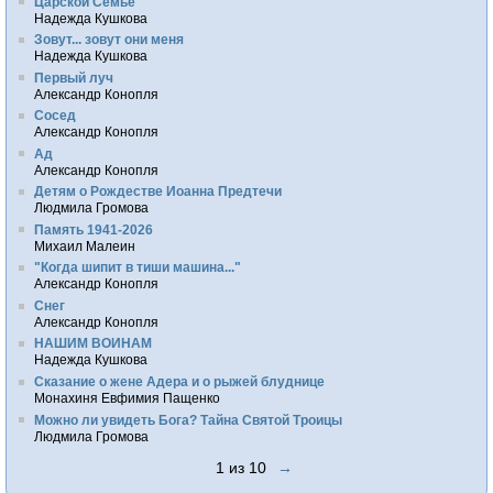
Царской Семье
Надежда Кушкова
Зовут... зовут они меня
Надежда Кушкова
Первый луч
Александр Конопля
Сосед
Александр Конопля
Ад
Александр Конопля
Детям о Рождестве Иоанна Предтечи
Людмила Громова
Память 1941-2026
Михаил Малеин
"Когда шипит в тиши машина..."
Александр Конопля
Снег
Александр Конопля
НАШИМ ВОИНАМ
Надежда Кушкова
Сказание о жене Адера и о рыжей блуднице
Монахиня Евфимия Пащенко
Можно ли увидеть Бога? Тайна Святой Троицы
Людмила Громова
1 из 10
→