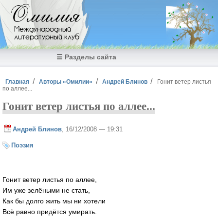
Перейти к основному содержанию
Омилия
Международный
литературный клуб
☰ Разделы сайта
Вы здесь
Главная
Авторы «Омилии»
Андрей Блинов
Гонит ветер листья
по аллее...
Гонит ветер листья по аллее...
Андрей Блинов
, 16/12/2008 — 19:31
Поэзия
Гонит ветер листья по аллее,
Им уже зелёными не стать,
Как бы долго жить мы ни хотели
Всё равно придётся умирать.