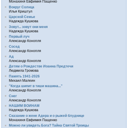
Монахиня Евфимия Пащенко
Вокруг Солнца
Илья Криштул
Царской Семье
Надежда Кушкова
Зовут... зовут они меня
Надежда Кушкова
Первый луч
Александр Конопля
Сосед
Александр Конопля
Ад
Александр Конопля
Детям о Рождестве Иоанна Предтечи
Людмила Громова
Память 1941-2026
Михаил Малеин
"Когда шипит в тиши машина..."
Александр Конопля
Снег
Александр Конопля
НАШИМ ВОИНАМ
Надежда Кушкова
Сказание о жене Адера и о рыжей блуднице
Монахиня Евфимия Пащенко
Можно ли увидеть Бога? Тайна Святой Троицы