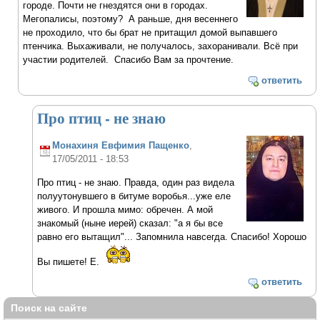
городе. Почти не гнездятся они в городах.
Мегопалисы, поэтому? А раньше, дня весеннего
не проходило, что бы брат не притащил домой выпавшего
птенчика. Выхаживали, не получалось, захоранивали. Всё при
участии родителей. Спасибо Вам за прочтение.
ответить
Про птиц - не знаю
Монахиня Евфимия Пащенко
,
17/05/2011 - 18:53
Про птиц - не знаю. Правда, один раз видела
полуутонувшего в битуме воробья...уже еле
живого. И прошла мимо: обречен. А мой
знакомый (ныне иерей) сказал: "а я бы все
равно его вытащил"... Запомнила навсегда. Спасибо! Хорошо
Вы пишете! Е.
ответить
Поиск на сайте