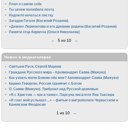
Плач о самом себе
Ты зачем полюбила поэта
Надоело качаться листку
Загадки Гоголя (Василий Розанов)
«Демон» Лермонтова и его древние родичи (Василий Розанов)
Памяти отца Кирилла (Олеся Николаева)
←
5 из 10
→
Новое в медиагалерее
Святыни Руси. Сергей Марнов
Граждане Русского мира - Архимандрит Савва (Мажуко)
Как узнать волю Божию обо мне? Архимандрит Савва (Мажуко)
Каринэ Геворгян. Россия граничит с Богом
О. Савва (Мажуко). Трибунал над Русской церковью
«Я с Христом — как в танке». Парсуна писателя Яна Таксюра
«И глас мой услышат…» – фильм о митрополите Черкасском и
Каневском Феодосии
1 из 10
→