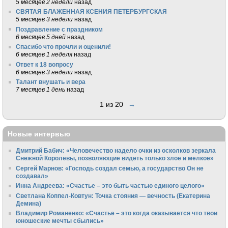
5 месяцев 2 недели
назад
СВЯТАЯ БЛАЖЕННАЯ КСЕНИЯ ПЕТЕРБУРГСКАЯ
5 месяцев 3 недели
назад
Поздравление с праздником
6 месяцев 5 дней
назад
Спасибо что прочли и оценили!
6 месяцев 1 неделя
назад
Ответ к 18 вопросу
6 месяцев 3 недели
назад
Талант внушать и вера
7 месяцев 1 день
назад
1 из 20
→
Новые интервью
Дмитрий Бабич: «Человечество надело очки из осколков зеркала
Снежной Королевы, позволяющие видеть только злое и мелкое»
Сергей Марнов: «Господь создал семью, а государство Он не
создавал»
Инна Андреева: «Счастье – это быть частью единого целого»
Светлана Коппел-Ковтун: Точка стояния — вечность (Екатерина
Демина)
Владимир Романенко: «Счастье – это когда оказывается что твои
юношеские мечты сбылись»