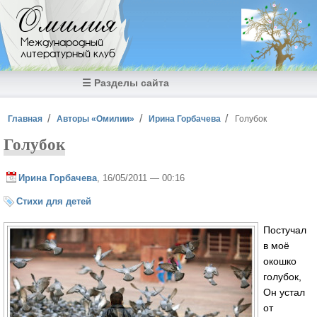
Перейти к основному содержанию
Омилия
Международный
литературный клуб
☰ Разделы сайта
Вы здесь
Главная
Авторы «Омилии»
Ирина Горбачева
Голубок
Голубок
Ирина Горбачева
, 16/05/2011 — 00:16
Стихи для детей
Постучал
в моё
окошко
голубок,
Он устал
от