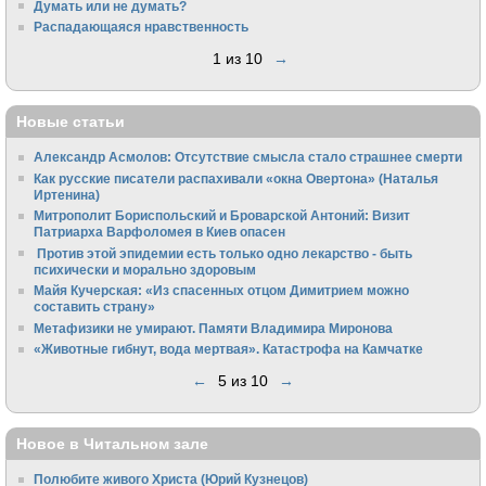
Думать или не думать?
Распадающаяся нравственность
1 из 10
→
Новые статьи
Александр Асмолов: Отсутствие смысла стало страшнее смерти
Как русские писатели распахивали «окна Овертона» (Наталья
Иртенина)
Митрополит Бориспольский и Броварской Антоний: Визит
Патриарха Варфоломея в Киев опасен
Против этой эпидемии есть только одно лекарство - быть
психически и морально здоровым
Майя Кучерская: «Из спасенных отцом Димитрием можно
составить страну»
Метафизики не умирают. Памяти Владимира Миронова
«Животные гибнут, вода мертвая». Катастрофа на Камчатке
←
5 из 10
→
Новое в Читальном зале
Полюбите живого Христа (Юрий Кузнецов)