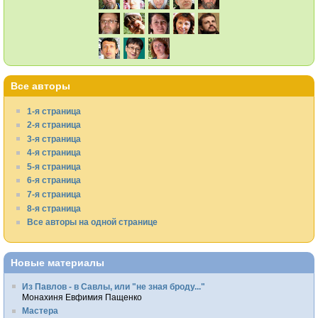
Все авторы
1-я страница
2-я страница
3-я страница
4-я страница
5-я страница
6-я страница
7-я страница
8-я страница
Все авторы на одной странице
Новые материалы
Из Павлов - в Савлы, или "не зная броду..."
Монахиня Евфимия Пащенко
Мастера