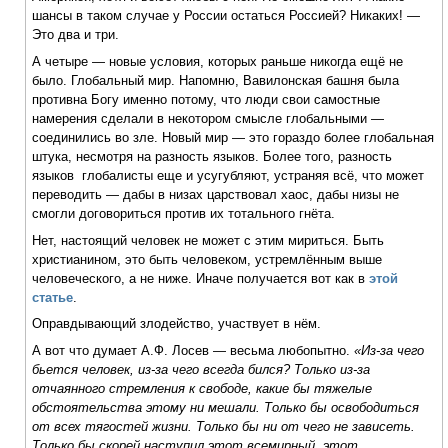
шансы в таком случае у России остаться Россией? Никаких! —
Это два и три.
А четыре — новые условия, которых раньше никогда ещё не
было. Глобальный мир. Напомню, Вавилонская башня была
противна Богу именно потому, что люди свои самостные
намерения сделали в некотором смысле глобальными —
соединились во зле. Новый мир — это гораздо более глобальная
штука, несмотря на разность языков. Более того, разность
языков глобалисты еще и усугубляют, устраняя всё, что может
переводить — дабы в низах царствовал хаос, дабы низы не
смогли договориться против их тотального гнёта.
Нет, настоящий человек не может с этим мириться. Быть
христианином, это быть человеком, устремлённым выше
человеческого, а не ниже. Иначе получается вот как в
этой
статье
.
Оправдывающий злодейство, участвует в нём.
А вот что думает А.Ф. Лосев — весьма любопытно.
«Из-за чего
бьется человек, из-за чего всегда бился? Только из-за
отчаянного стремления к свободе, какие бы тяжелые
обстоятельства этому ни мешали. Только бы освободиться
от всех тягостей жизни. Только бы ни от чего не зависеть.
Только бы скорей наступил этот всемирный, этот