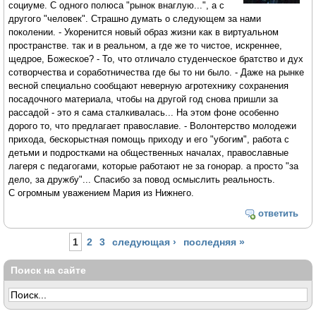
социуме. С одного полюса "рынок внаглую...", а с
другого "человек". Страшно думать о следующем за нами
поколении. - Укоренится новый образ жизни как в виртуальном
пространстве. так и в реальном, а где же то чистое, искреннее,
щедрое, Божеское? - То, что отличало студенческое братство и дух
сотворчества и соработничества где бы то ни было. - Даже на рынке
весной специально сообщают неверную агротехнику сохранения
посадочного материала, чтобы на другой год снова пришли за
рассадой - это я сама сталкивалась... На этом фоне особенно
дорого то, что предлагает православие. - Волонтерство молодежи
прихода, бескорыстная помощь приходу и его "убогим", работа с
детьми и подростками на общественных началах, православные
лагеря с педагогами, которые работают не за гонорар. а просто "за
дело, за дружбу"... Спасибо за повод осмыслить реальность.
С огромным уважением Мария из Нижнего.
ответить
Страницы
1
2
3
следующая ›
последняя »
Поиск на сайте