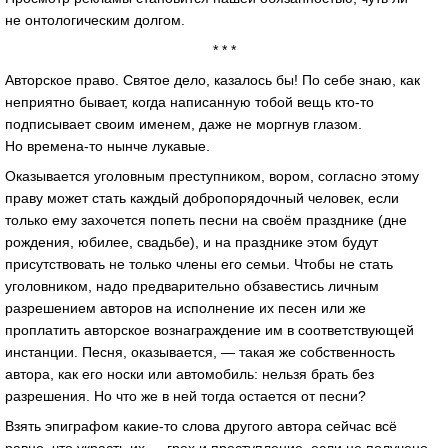
не онтологическим долгом.
* * *
Авторское право. Святое дело, казалось бы! По себе знаю, как
неприятно бывает, когда написанную тобой вещь кто-то
подписывает своим именем, даже не моргнув глазом.
Но времена-то нынче лукавые.
Оказывается уголовным преступником, вором, согласно этому
праву может стать каждый добропорядочный человек, если
только ему захочется попеть песни на своём празднике (дне
рождения, юбилее, свадьбе), и на празднике этом будут
присутствовать не только члены его семьи. Чтобы не стать
уголовником, надо предварительно обзавестись личным
разрешением авторов на исполнение их песен или же
проплатить авторское вознаграждение им в соответствующей
инстанции. Песня, оказывается, — такая же собственность
автора, как его носки или автомобиль: нельзя брать без
разрешения. Но что же в ней тогда остается от песни?
Взять эпиграфом какие-то слова другого автора сейчас всё
равно, что украсть их — грех и преступление, если не получено