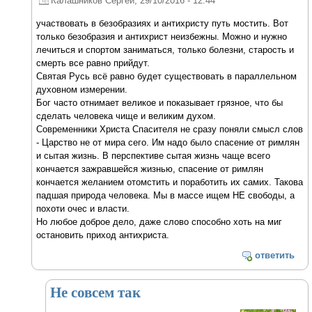
Калашников Сергей
, 29/10/2016 - 12:44
участвовать в безобразиях и антихристу путь мостить. Вот
только безобразия и антихрист неизбежны. Можно и нужно
лечиться и спортом заниматься, только болезни, старость и
смерть все равно прийдут.
Святая Русь всё равно будет существовать в параллельном
духовном измерении.
Бог часто отнимает великое и показывает грязное, что бы
сделать человека чище и великим духом.
Современники Христа Спасителя не сразу поняли смысл слов
- Царство не от мира сего. Им надо было спасение от римлян
и сытая жизнь. В перспективе сытая жизнь чаще всего
кончается зажравшейся жизнью, спасение от римлян
кончается желанием отомстить и поработить их самих. Такова
падшая природа человека. Мы в массе ищем НЕ свободы, а
похоти очес и власти.
Но любое доброе дело, даже слово способно хоть на миг
остановить приход антихриста.
ответить
Не совсем так