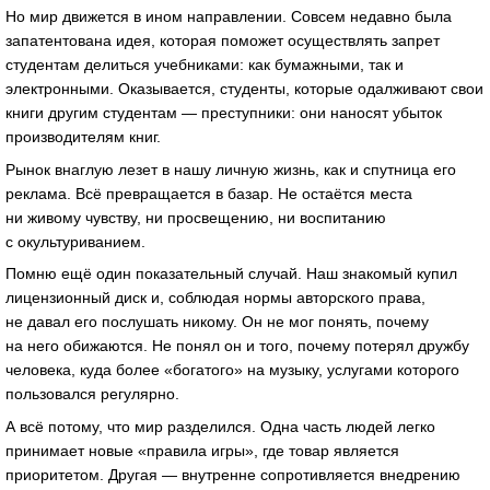
Но мир движется в ином направлении. Совсем недавно была
запатентована идея, которая поможет осуществлять запрет
студентам делиться учебниками: как бумажными, так и
электронными. Оказывается, студенты, которые одалживают свои
книги другим студентам — преступники: они наносят убыток
производителям книг.
Рынок внаглую лезет в нашу личную жизнь, как и спутница его
реклама. Всё превращается в базар. Не остаётся места
ни живому чувству, ни просвещению, ни воспитанию
с окультуриванием.
Помню ещё один показательный случай. Наш знакомый купил
лицензионный диск и, соблюдая нормы авторского права,
не давал его послушать никому. Он не мог понять, почему
на него обижаются. Не понял он и того, почему потерял дружбу
человека, куда более «богатого» на музыку, услугами которого
пользовался регулярно.
А всё потому, что мир разделился. Одна часть людей легко
принимает новые «правила игры», где товар является
приоритетом. Другая — внутренне сопротивляется внедрению