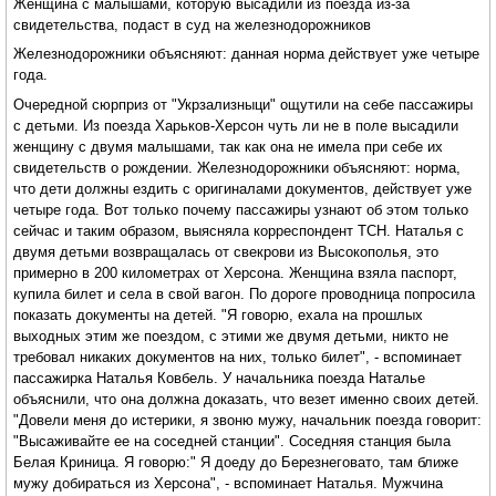
Женщина с малышами, которую высадили из поезда из-за
свидетельства, подаст в суд на железнодорожников
Железнодорожники объясняют: данная норма действует уже четыре
года.
Очередной сюрприз от "Укрзализныци" ощутили на себе пассажиры
с детьми. Из поезда Харьков-Херсон чуть ли не в поле высадили
женщину с двумя малышами, так как она не имела при себе их
свидетельств о рождении. Железнодорожники объясняют: норма,
что дети должны ездить с оригиналами документов, действует уже
четыре года. Вот только почему пассажиры узнают об этом только
сейчас и таким образом, выясняла корреспондент ТСН. Наталья с
двумя детьми возвращалась от свекрови из Высокополья, это
примерно в 200 километрах от Херсона. Женщина взяла паспорт,
купила билет и села в свой вагон. По дороге проводница попросила
показать документы на детей. "Я говорю, ехала на прошлых
выходных этим же поездом, с этими же двумя детьми, никто не
требовал никаких документов на них, только билет", - вспоминает
пассажирка Наталья Ковбель. У начальника поезда Наталье
объяснили, что она должна доказать, что везет именно своих детей.
"Довели меня до истерики, я звоню мужу, начальник поезда говорит:
"Высаживайте ее на соседней станции". Соседняя станция была
Белая Криница. Я говорю:" Я доеду до Березнеговато, там ближе
мужу добираться из Херсона", - вспоминает Наталья. Мужчина