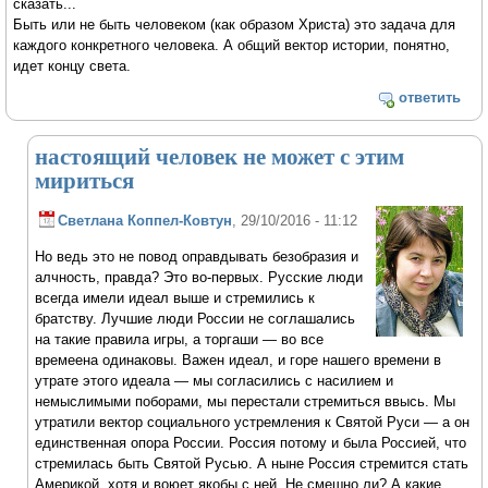
сказать...
Быть или не быть человеком (как образом Христа) это задача для
каждого конкретного человека. А общий вектор истории, понятно,
идет концу света.
ответить
настоящий человек не может с этим
мириться
Светлана Коппел-Ковтун
, 29/10/2016 - 11:12
Но ведь это не повод оправдывать безобразия и
алчность, правда? Это во-первых. Русские люди
всегда имели идеал выше и стремились к
братству. Лучшие люди России не соглашались
на такие правила игры, а торгаши — во все
времеена одинаковы. Важен идеал, и горе нашего времени в
утрате этого идеала — мы согласились с насилием и
немыслимыми поборами, мы перестали стремиться ввысь. Мы
утратили вектор социального устремления к Святой Руси — а он
единственная опора России. Россия потому и была Россией, что
стремилась быть Святой Русью. А ныне Россия стремится стать
Америкой, хотя и воюет якобы с ней. Не смешно ли? А какие