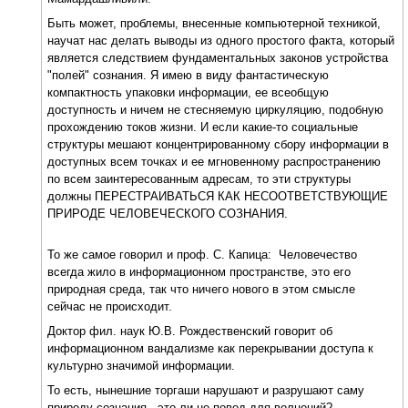
Быть может, проблемы, внесенные компьютерной техникой,
научат нас делать выводы из одного простого факта, который
является следствием фундаментальных законов устройства
"полей" сознания. Я имею в виду фантастическую
компактность упаковки информации, ее всеобщую
доступность и ничем не стесняемую циркуляцию, подобную
прохождению токов жизни. И если какие-то социальные
структуры мешают концентрированному сбору информации в
доступных всем точках и ее мгновенному распространению
по всем заинтересованным адресам, то эти структуры
должны ПЕРЕСТРАИВАТЬСЯ КАК НЕСООТВЕТСТВУЮЩИЕ
ПРИРОДЕ ЧЕЛОВЕЧЕСКОГО СОЗНАНИЯ.
То же самое говорил и проф. С. Капица: Человечество
всегда жило в информационном пространстве, это его
природная среда, так что ничего нового в этом смысле
сейчас не происходит.
Доктор фил. наук Ю.В. Рождественский говорит об
информационном вандализме как перекрывании доступа к
культурно значимой информации.
То есть, нынешние торгаши нарушают и разрушают саму
природу сознания - это ли не повод для волнений?