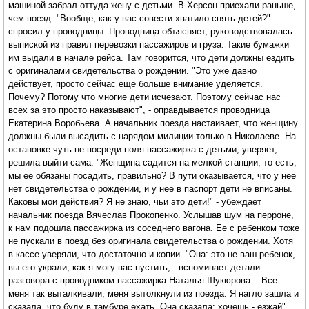
машиной забрал оттуда жену с детьми. В Херсон приехали раньше,
чем поезд. "Вообще, как у вас совести хватило снять детей?" -
спросил у проводницы. Проводница объясняет, руководствовалась
выпиской из правил перевозки пассажиров и груза. Такие бумажки
им выдали в начале рейса. Там говорится, что дети должны ездить
с оригиналами свидетельства о рождении. "Это уже давно
действует, просто сейчас еще больше внимание уделяется.
Почему? Потому что многие дети исчезают. Поэтому сейчас нас
всех за это просто наказывают", - оправдывается проводница
Екатерина Воробьева. А начальник поезда настаивает, что женщину
должны были высадить с нарядом милиции только в Николаеве. На
остановке чуть не посреди поля пассажирка с детьми, уверяет,
решила выйти сама. "Женщина садится на мелкой станции, то есть,
мы ее обязаны посадить, правильно? В пути оказывается, что у нее
нет свидетельства о рождении, и у нее в паспорт дети не вписаны.
Каковы мои действия? Я не знаю, чьи это дети!" - убеждает
начальник поезда Вячеслав Прокопенко. Услышав шум на перроне,
к нам подошла пассажирка из соседнего вагона. Ее с ребенком тоже
не пускали в поезд без оригинала свидетельства о рождении. Хотя
в кассе уверяли, что достаточно и копии. "Она: это не ваш ребенок,
вы его украли, как я могу вас пустить, - вспоминает детали
разговора с проводником пассажирка Наталья Шукюрова. - Все
меня так выталкивали, меня вытолкнули из поезда. Я нагло зашла и
сказала, что буду в тамбуре ехать. Она сказала: хочешь - езжай".