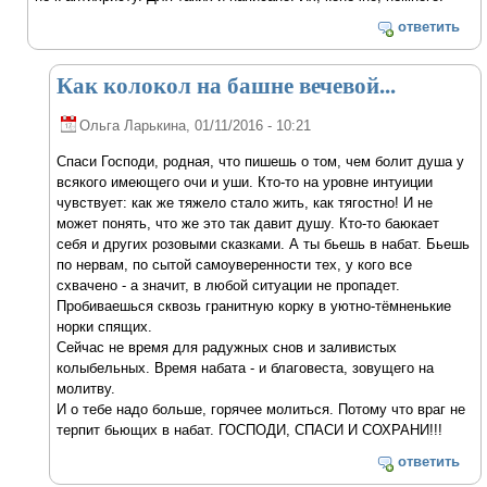
ответить
Как колокол на башне вечевой...
Ольга Ларькина
, 01/11/2016 - 10:21
Спаси Господи, родная, что пишешь о том, чем болит душа у
всякого имеющего очи и уши. Кто-то на уровне интуиции
чувствует: как же тяжело стало жить, как тягостно! И не
может понять, что же это так давит душу. Кто-то баюкает
себя и других розовыми сказками. А ты бьешь в набат. Бьешь
по нервам, по сытой самоуверенности тех, у кого все
схвачено - а значит, в любой ситуации не пропадет.
Пробиваешься сквозь гранитную корку в уютно-тёмненькие
норки спящих.
Сейчас не время для радужных снов и заливистых
колыбельных. Время набата - и благовеста, зовущего на
молитву.
И о тебе надо больше, горячее молиться. Потому что враг не
терпит бьющих в набат. ГОСПОДИ, СПАСИ И СОХРАНИ!!!
ответить