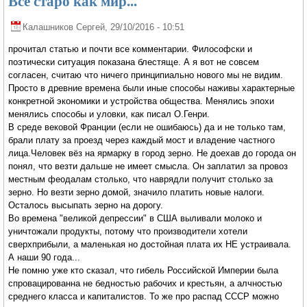
Все старо как мир...
Калашников Сергей
, 29/10/2016 - 10:51
прочитал статью и почти все комментарии. Философски и
поэтически ситуация показана блестяще. А я вот не совсем
согласен, считаю что ничего принципиально нового мы не видим.
Просто в древние времена были иные способы наживы характерные
конкретной экономики и устройства общества. Менялись эпохи
менялись способы и уловки, как писал О.Генри.
В среде вековой Франции (если не ошибаюсь) да и не только там,
брали плату за проезд через каждый мост и владение частного
лица.Человек вёз на ярмарку в город зерно. Не доехав до города он
понял, что везти дальше не имеет смысла. Он заплатил за провоз
местным феодалам столько, что наврядли получит столько за
зерно. Но везти зерно домой, значило платить новые налоги.
Осталось высыпать зерно на дорогу.
Во времена "великой депрессии" в США выливали молоко и
уничтожали продукты, потому что производители хотели
сверхприбыли, а маленькая но достойная плата их НЕ устраивала.
А наши 90 года...
Не помню уже кто сказал, что гибель Российской Империи была
спровацированна не бедностью рабочих и крестьян, а алчностью
среднего класса и капиталистов. То же про распад СССР можно