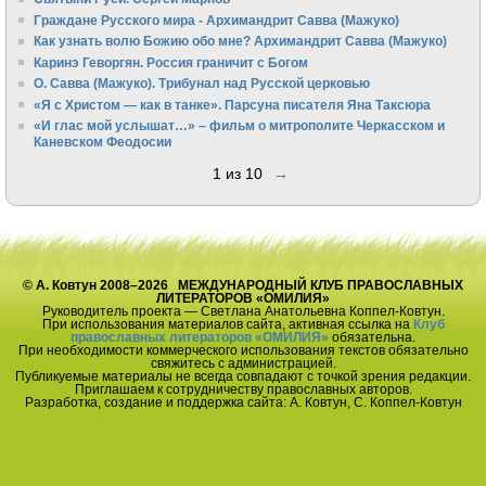
Граждане Русского мира - Архимандрит Савва (Мажуко)
Как узнать волю Божию обо мне? Архимандрит Савва (Мажуко)
Каринэ Геворгян. Россия граничит с Богом
О. Савва (Мажуко). Трибунал над Русской церковью
«Я с Христом — как в танке». Парсуна писателя Яна Таксюра
«И глас мой услышат…» – фильм о митрополите Черкасском и
Каневском Феодосии
1 из 10
→
© А. Ковтун 2008–2026 МЕЖДУНАРОДНЫЙ КЛУБ ПРАВОСЛАВНЫХ
ЛИТЕРАТОРОВ «ОМИЛИЯ»
Руководитель проекта — Светлана Анатольевна Коппел-Ковтун.
При использования материалов сайта, активная ссылка на
Клуб
православных литераторов «ОМИЛИЯ»
обязательна.
При необходимости коммерческого использования текстов обязательно
свяжитесь с администрацией.
Публикуемые материалы не всегда совпадают с точкой зрения редакции.
Приглашаем к сотрудничеству православных авторов.
Разработка, создание и поддержка сайта: А. Ковтун, С. Коппел-Ковтун