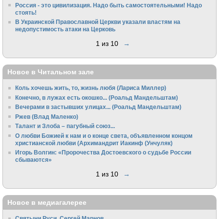
Россия - это цивилизация. Надо быть самостоятельными! Надо
стоять!
В Украинской Православной Церкви указали властям на
недопустимость атаки на Церковь
1 из 10
→
Новое в Читальном зале
Коль хочешь жить, то, жизнь любя (Лариса Миллер)
Конечно, в лужах есть окошко... (Роальд Мандельштам)
Вечерами в застывших улицах... (Роальд Мандельштам)
Ржев (Влад Маленко)
Талант и Злоба – пагубный союз...
О любви Божией к нам и о конце света, объявленном концом
христианской любви (Архимандрит Иакинф (Унчуляк)
Игорь Волгин: «Пророчества Достоевского о судьбе России
сбываются»
1 из 10
→
Новое в медиагалерее
Святыни Руси. Сергей Марнов