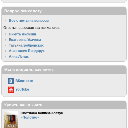
Вопрос психологу
Все ответы на вопросы
Ответы православных психологов:
Никита Яночкин
Екатерина Усачева
Татьяна Бобровских
Анастасия Бондарук
Анна Лелик
Мы в социальных сетях
ВКонтакте
YouTube
Купить наши книги
Светлана Коппел-Ковтун
«Полотно»