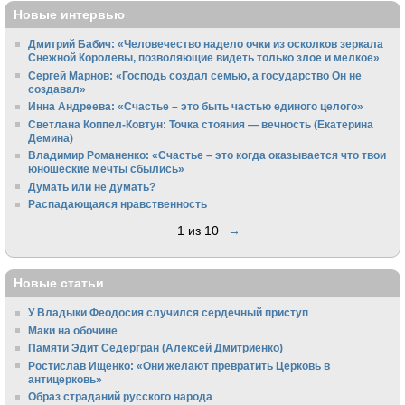
Новые интервью
Дмитрий Бабич: «Человечество надело очки из осколков зеркала
Снежной Королевы, позволяющие видеть только злое и мелкое»
Сергей Марнов: «Господь создал семью, а государство Он не
создавал»
Инна Андреева: «Счастье – это быть частью единого целого»
Светлана Коппел-Ковтун: Точка стояния — вечность (Екатерина
Демина)
Владимир Романенко: «Счастье – это когда оказывается что твои
юношеские мечты сбылись»
Думать или не думать?
Распадающаяся нравственность
1 из 10
→
Новые статьи
У Владыки Феодосия случился сердечный приступ
Маки на обочине
Памяти Эдит Сёдергран (Алексей Дмитриенко)
Ростислав Ищенко: «Они желают превратить Церковь в
антицерковь»
Образ страданий русского народа