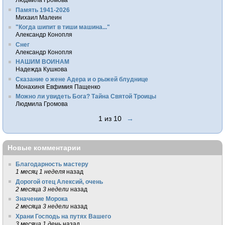
Память 1941-2026
Михаил Малеин
"Когда шипит в тиши машина..."
Александр Конопля
Снег
Александр Конопля
НАШИМ ВОИНАМ
Надежда Кушкова
Сказание о жене Адера и о рыжей блуднице
Монахиня Евфимия Пащенко
Можно ли увидеть Бога? Тайна Святой Троицы
Людмила Громова
1 из 10
→
Новые комментарии
Благодарность мастеру
1 месяц 1 неделя
назад
Дорогой отец Алексий, очень
2 месяца 3 недели
назад
Значение Морока
2 месяца 3 недели
назад
Храни Господь на путях Вашего
3 месяца 1 день
назад