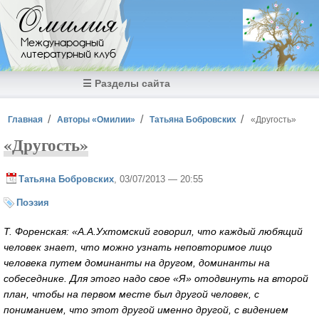
Перейти к основному содержанию
Омилия
Международный
литературный клуб
☰ Разделы сайта
Вы здесь
Главная
Авторы «Омилии»
Татьяна Бобровских
«Другость»
«Другость»
Татьяна Бобровских
, 03/07/2013 — 20:55
Поэзия
Т. Форенская: «А.А.Ухтомский говорил, что каждый любящий
человек знает, что можно узнать неповторимое лицо
человека путем доминанты на другом, доминанты на
собеседнике. Для этого надо свое «Я» отодвинуть на второй
план, чтобы на первом месте был другой человек, с
пониманием, что этот другой именно другой, с видением