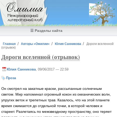
Перейти к основному содержанию
Омилия
Международный
литературный клуб
☰ Разделы сайта
Вы здесь
Главная
Авторы «Омилии»
Юлия Санникова
Дороги вселенной
(отрывок)
Дороги вселенной (отрывок)
Юлия Санникова
, 09/06/2017 — 22:59
Проза
Он смотрел на закатные краски, рассыпанные солнечным
светом. Мир напоминал огромный кокон из океанических волн,
упругих веток и трепетных трав. Казалось, что на этой планете
время сжимается до отдельной точки, в которой человек и
стареет. Разлетаясь по межзвездному пространству, оно теряет