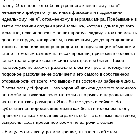
плену. Этот побег от себя внутреннего к внешнему "не я"
неизменно требует от участников фиксации и подражания
идеальному "не я", отраженному в зеркалах мира. Пребывание в
таком состоянии сродни яркой вспышке, которая длится до того
момента, пока человек не решит простую задачу: стоит ли искать
дороги к сердцу, как крыльям, возносящим дух до преодоления
тяжести тела, или сердце породнится с окружающим обманом и
станет тяжелым камнем на весах времени, пригвоздив человека
силой гравитации к самым сильным страстям бытия. Такой
человек уже не захочет разоблачать бытие просто потому, что
подобное разоблачение обличает и его самого в собственной
оторванности от всего, что выводит из состояния забвения духа.
В этом плену эйфория – это хороший движок дорогого гоночного
автомобиля, тяжелые золотые кольца на руках и персональные
яхты гигантских размеров. Это - бытие здесь и сейчас. Но
субъективное переживание жизни как блага в телесном плену
приводит только к желанию оградить себя тотальным позитивом,
выпросив гарантированное время не встречи с болью.
- Я ищу. Но мы все утратили зрение, ты знаешь об этом.