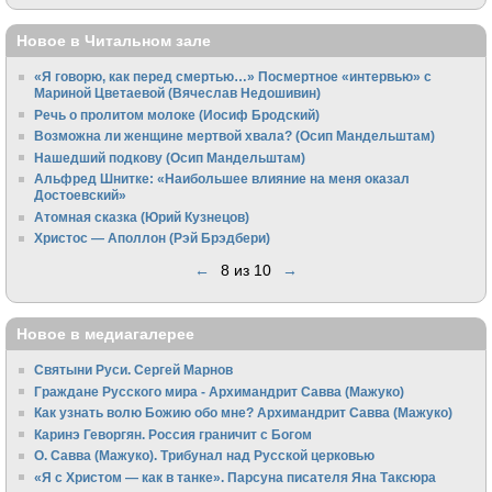
Новое в Читальном зале
«Я говорю, как перед смертью…» Посмертное «интервью» с
Мариной Цветаевой (Вячеслав Недошивин)
Речь о пролитом молоке (Иосиф Бродский)
Возможна ли женщине мертвой хвала? (Осип Мандельштам)
Нашедший подкову (Осип Мандельштам)
Альфред Шнитке: «Наибольшее влияние на меня оказал
Достоевский»
Атомная сказка (Юрий Кузнецов)
Христос — Аполлон (Рэй Брэдбери)
←
8 из 10
→
Новое в медиагалерее
Святыни Руси. Сергей Марнов
Граждане Русского мира - Архимандрит Савва (Мажуко)
Как узнать волю Божию обо мне? Архимандрит Савва (Мажуко)
Каринэ Геворгян. Россия граничит с Богом
О. Савва (Мажуко). Трибунал над Русской церковью
«Я с Христом — как в танке». Парсуна писателя Яна Таксюра