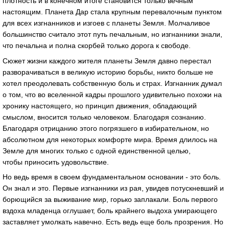
плотность и в конечном итоге становится только вечным
настоящим. Планета Дар стала крупным перевалочным пунктом
для всех изгнанников и изгоев с планеты Земля. Молчаливое
большинство считало этот путь печальным, но изгнанники знали,
что печальна и полна скорбей только дорога к свободе.
Сюжет жизни каждого жителя планеты Земля давно перестал
разворачиваться в великую историю борьбы, никто больше не
хотел преодолевать собственную боль и страх. Изгнанник думал
о том, что во вселенной кадры прошлого удивительно похожи на
хронику настоящего, но принцип движения, обладающий
смыслом, вносится только человеком. Благодаря сознанию.
Благодаря отрицанию этого погрязшего в избирательном, но
абсолютном для некоторых комфорте мира. Время длилось на
Земле для многих только с одной единственной целью,
чтобы приносить удовольствие.
Но ведь время в своем фундаментальном основании - это боль.
Он знал и это. Первые изгнанники из рая, увидев потускневший и
борющийся за выживание мир, горько заплакали. Боль первого
вздоха младенца оглушает, боль крайнего выдоха умирающего
заставляет умолкать навечно. Есть ведь еще боль прозрения. Но