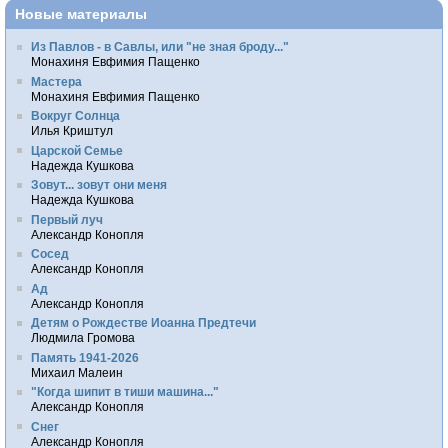
Новые материалы
Из Павлов - в Савлы, или "не зная броду..."
Монахиня Евфимия Пащенко
Мастера
Монахиня Евфимия Пащенко
Вокруг Солнца
Илья Криштул
Царской Семье
Надежда Кушкова
Зовут... зовут они меня
Надежда Кушкова
Первый луч
Александр Конопля
Сосед
Александр Конопля
Ад
Александр Конопля
Детям о Рождестве Иоанна Предтечи
Людмила Громова
Память 1941-2026
Михаил Малеин
"Когда шипит в тиши машина..."
Александр Конопля
Снег
Александр Конопля