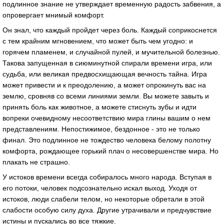
подлинное знание не утверждает временную радость забвения, а
опровергает мнимый комфорт.
Он знал, что каждый пройдет через боль. Каждый соприкоснется
с тем крайним мгновением, что может быть чем угодно: и
горячем пламенем, и случайной пулей, и мучительной болезнью.
Такова запущенная в сиюминутной спирали времени игра, или
судьба, или великая предвосхищающая вечность тайна. Игра
может привести и к преодолению, а может опрокинуть вас на
землю, сровняв со всеми линиями земли. Вы можете завыть и
принять боль как животное, а можете стиснуть зубы и идти
вопреки очевидному несоответствию мира глины вашим о нем
представлениям. Непостижимое, бездонное - это не только
финал. Это подлинное не тождество человека белому полотну
комфорта, рождающее горький плач о несовершенстве мира. Но
плакать не страшно.
У истоков времени всегда собиралось много народа. Вступая в
его потоки, человек подсознательно искал выход. Уходя от
истоков, люди слабели телом, но некоторые обретали в этой
слабости особую силу духа. Другие утрачивали и предчувствие
истины и пускались во все тяжкие.