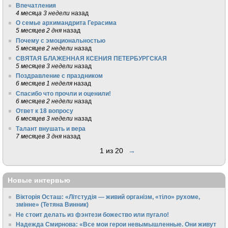
Впечатления
4 месяца 3 недели
назад
О семье архимандрита Герасима
5 месяцев 2 дня
назад
Почему с эмоциональностью
5 месяцев 2 недели
назад
СВЯТАЯ БЛАЖЕННАЯ КСЕНИЯ ПЕТЕРБУРГСКАЯ
5 месяцев 3 недели
назад
Поздравление с праздником
6 месяцев 1 неделя
назад
Спасибо что прочли и оценили!
6 месяцев 2 недели
назад
Ответ к 18 вопросу
6 месяцев 3 недели
назад
Талант внушать и вера
7 месяцев 3 дня
назад
1 из 20
→
Новые интервью
Вікторія Осташ: «Літстудія — живий організм, «тіло» рухоме,
змінне» (Тетяна Винник)
Не стоит делать из фэнтези божество или пугало!
Надежда Смирнова: «Все мои герои невымышленные. Они живут