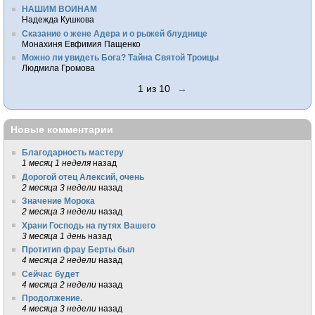
НАШИМ ВОИНАМ
Надежда Кушкова
Сказание о жене Адера и о рыжей блуднице
Монахиня Евфимия Пащенко
Можно ли увидеть Бога? Тайна Святой Троицы
Людмила Громова
1 из 10
→
Новые комментарии
Благодарность мастеру
1 месяц 1 неделя
назад
Дорогой отец Алексий, очень
2 месяца 3 недели
назад
Значение Морока
2 месяца 3 недели
назад
Храни Господь на путях Вашего
3 месяца 1 день
назад
Протитип фрау Берты был
4 месяца 2 недели
назад
Сейчас будет
4 месяца 2 недели
назад
Продолжение.
4 месяца 3 недели
назад