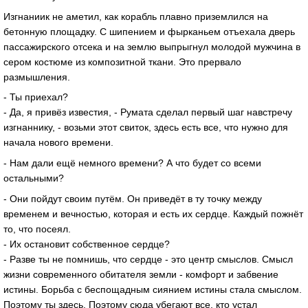
Изгнаниик не аметил, как корабль плавно приземлился на
бетонную площадку. С шипением и фырканьем отъехала дверь
пассажирского отсека и на землю выпрыгнул молодой мужчина в
сером костюме из композитной ткани. Это прервало
размышления.
- Ты приехал?
- Да, я привёз известия, - Румата сделал первый шаг навстречу
изгнаннику, - возьми этот свиток, здесь есть все, что нужно для
начала нового времени.
- Нам дали ещё немного времени? А что будет со всеми
остальными?
- Они пойдут своим путём. Он приведёт в ту точку между
временем и вечностью, которая и есть их сердце. Каждый пожнёт
то, что посеял.
- Их остановит собственное сердце?
- Разве ты не помнишь, что сердце - это центр смыслов. Смысл
жизни современного обитателя земли - комфорт и забвение
истины. Борьба с беспощадным сиянием истины стала смыслом.
Поэтому ты здесь. Поэтому сюда убегают все, кто устал