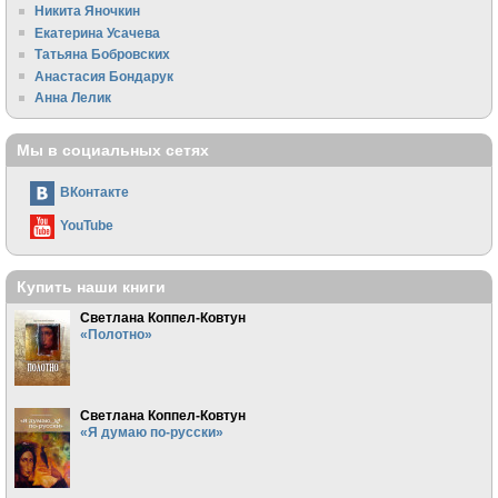
Никита Яночкин
Екатерина Усачева
Татьяна Бобровских
Анастасия Бондарук
Анна Лелик
Мы в социальных сетях
ВКонтакте
YouTube
Купить наши книги
Светлана Коппел-Ковтун
«Полотно»
Светлана Коппел-Ковтун
«Я думаю по-русски»