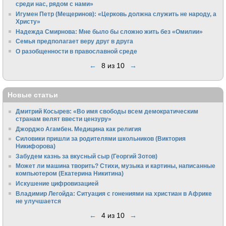
среди нас, рядом с нами»
Игумен Петр (Мещеринов): «Церковь должна служить не народу, а
Христу»
Надежда Смирнова: Мне было бы сложно жить без «Омилии»
Семья предполагает веру друг в друга
О разобщенности в православной среде
←
8 из 10
→
Новые статьи
Дмитрий Косырев: «Во имя свободы всем демократическим
странам велят ввести цензуру»
Джорджо Агамбен. Медицина как религия
Силовики пришли за родителями школьников (Виктория
Никифорова)
Забудем казнь за вкусный сыр (Георгий Зотов)
Может ли машина творить? Стихи, музыка и картины, написанные
компьютером (Екатерина Никитина)
Искушение цифровизацией
Владимир Легойда: Ситуация с гонениями на христиан в Африке
не улучшается
←
4 из 10
→