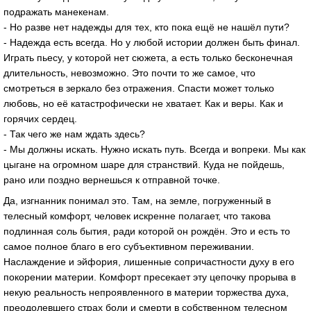
подражать манекенам.
- Но разве нет надежды для тех, кто пока ещё не нашёл пути?
- Надежда есть всегда. Но у любой истории должен быть финал.
Играть пьесу, у которой нет сюжета, а есть только бесконечная
длительность, невозможно. Это почти то же самое, что
смотреться в зеркало без отражения. Спасти может только
любовь, но её катастрофически не хватает. Как и веры. Как и
горячих сердец.
- Так чего же нам ждать здесь?
- Мы должны искать. Нужно искать путь. Всегда и вопреки. Мы как
цыгане на огромном шаре для странствий. Куда не пойдешь,
рано или поздно вернешься к отправной точке.
Да, изгнанник понимал это. Там, на земле, погруженный в
телесный комфорт, человек искренне полагает, что такова
подлинная соль бытия, ради которой он рождён. Это и есть то
самое полное благо в его субъективном переживании.
Наслаждение и эйфория, лишенные сопричастности духу в его
покорении материи. Комфорт пресекает эту цепочку прорыва в
некую реальность непроявленного в материи торжества духа,
преодолевшего страх боли и смерти в собственном телесном