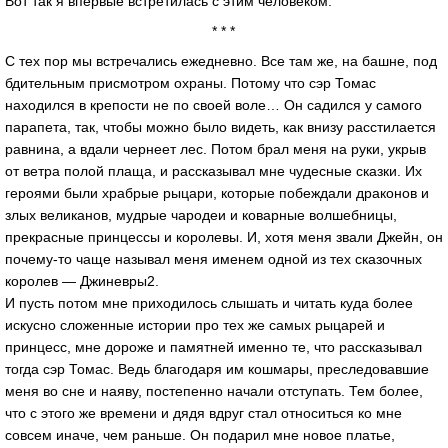
Вот так я впервые встретилась с этим человеком.
* * *
С тех пор мы встречались ежедневно. Все там же, на башне, под
бдительным присмотром охраны. Потому что сэр Томас
находился в крепости не по своей воле… Он садился у самого
парапета, так, чтобы можно было видеть, как внизу расстилается
равнина, а вдали чернеет лес. Потом брал меня на руки, укрыв
от ветра полой плаща, и рассказывал мне чудесные сказки. Их
героями были храбрые рыцари, которые побеждали драконов и
злых великанов, мудрые чародеи и коварные волшебницы,
прекрасные принцессы и королевы. И, хотя меня звали Джейн, он
почему-то чаще называл меня именем одной из тех сказочных
королев — Джиневры2.
И пусть потом мне приходилось слышать и читать куда более
искусно сложенные истории про тех же самых рыцарей и
принцесс, мне дороже и памятней именно те, что рассказывал
тогда сэр Томас. Ведь благодаря им кошмары, преследовавшие
меня во сне и наяву, постепенно начали отступать. Тем более,
что с этого же времени и дядя вдруг стал относиться ко мне
совсем иначе, чем раньше. Он подарил мне новое платье,