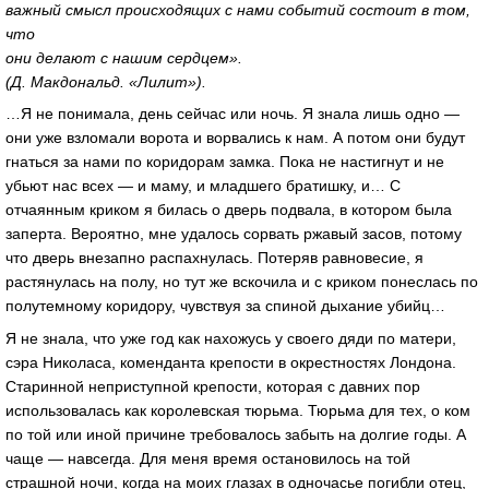
важный смысл происходящих с нами событий состоит в том,
что
они делают с нашим сердцем».
(Д. Макдональд. «Лилит»).
…Я не понимала, день сейчас или ночь. Я знала лишь одно —
они уже взломали ворота и ворвались к нам. А потом они будут
гнаться за нами по коридорам замка. Пока не настигнут и не
убьют нас всех — и маму, и младшего братишку, и… С
отчаянным криком я билась о дверь подвала, в котором была
заперта. Вероятно, мне удалось сорвать ржавый засов, потому
что дверь внезапно распахнулась. Потеряв равновесие, я
растянулась на полу, но тут же вскочила и с криком понеслась по
полутемному коридору, чувствуя за спиной дыхание убийц…
Я не знала, что уже год как нахожусь у своего дяди по матери,
сэра Николаса, коменданта крепости в окрестностях Лондона.
Старинной неприступной крепости, которая с давних пор
использовалась как королевская тюрьма. Тюрьма для тех, о ком
по той или иной причине требовалось забыть на долгие годы. А
чаще — навсегда. Для меня время остановилось на той
страшной ночи, когда на моих глазах в одночасье погибли отец,