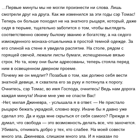
…Первые минуты мы не могли произнести ни слова. Лишь
смотрели друг на друга. Как же изменился за эти годы сэр Томас!
Теперь он больше походил не на знатного рыцаря, который, даже
сидя в тюрьме, тщательно заботится о том, чтобы выглядеть
соответственно своему былому званию и богатству, а на седого
изможденного монаха-отшельника в простой темной одежде. За
его спиной на стене я увидела распятие. На столе, рядом с
горящей свечой, лежали листы бумаги, испещренные вязью
строк. Но та, кому они были адресованы, теперь стояла перед
ним в освещенном дверном проеме.
Почему же он медлит? Позабыв о том, как должно себя вести
знатной девице, я схватила его за руку и потянула к порогу.
Очнитесь, сэр Томас, во имя Господа, очнитесь! Ведь нам дорога
каждая минута! Иначе мне уже не спасти Вас!
-Нет, милая Джиневра, - услышала я в ответ. — Не пристало
рыцарю бежать украдкой, словно вору. Иначе бы я давно уже
сделал это. Да и куда мне скрыться от себя самого? Прежде я
думал, что свобода — это возможность делать все, что захочется.
Убивать, отнимать добро у тех, кто слабее. На моей совести
много зла, Джиневра, слишком много зла. И я наказан по