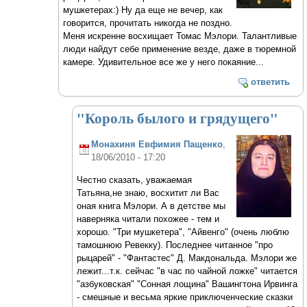
мушкетерах:) Ну да еще не вечер, как
говорится, прочитать никогда не поздно.
Меня искренне восхищает Томас Мэлори. Талантливые
люди найдут себе применение везде, даже в тюремной
камере. Удивительное все же у него покаяние...
ответить
"Король былого и грядущего"
Монахиня Евфимия Пащенко
,
18/06/2010 - 17:20
Честно сказать, уважаемая
Татьяна,не знаю, восхитит ли Вас
оная книга Мэлори. А в детстве мы
наверняка читали похожее - тем и
хорошо. "Три мушкетера", "Айвенго" (очень люблю
тамошнюю Ревекку). Последнее читанное "про
рыцарей" - "Фантастес" Д. Макдональда. Мэлори же
лежит...т.к. сейчас "в час по чайной ложке" читается
"азбуковская" "Сонная лощина" Вашингтона Ирвинга
- смешные и весьма яркие приключенческие сказки