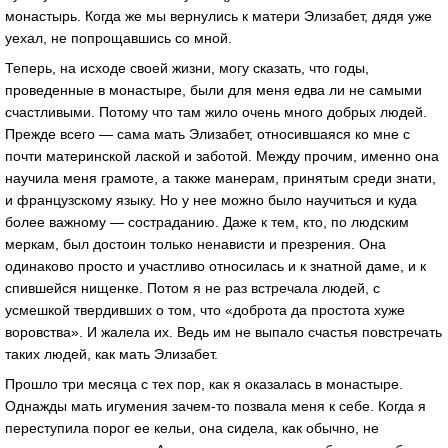
монастырь. Когда же мы вернулись к матери Элизабет, дядя уже
уехал, не попрощавшись со мной.
Теперь, на исходе своей жизни, могу сказать, что годы,
проведенные в монастыре, были для меня едва ли не самыми
счастливыми. Потому что там жило очень много добрых людей.
Прежде всего — сама мать Элизабет, относившаяся ко мне с
почти материнской лаской и заботой. Между прочим, именно она
научила меня грамоте, а также манерам, принятым среди знати,
и французскому языку. Но у нее можно было научиться и куда
более важному — состраданию. Даже к тем, кто, по людским
меркам, был достоин только ненависти и презрения. Она
одинаково просто и участливо относилась и к знатной даме, и к
спившейся нищенке. Потом я не раз встречала людей, с
усмешкой твердивших о том, что «доброта да простота хуже
воровства». И жалела их. Ведь им не выпало счастья повстречать
таких людей, как мать Элизабет.
Прошло три месяца с тех пор, как я оказалась в монастыре.
Однажды мать игумения зачем-то позвала меня к себе. Когда я
переступила порог ее кельи, она сидела, как обычно, не