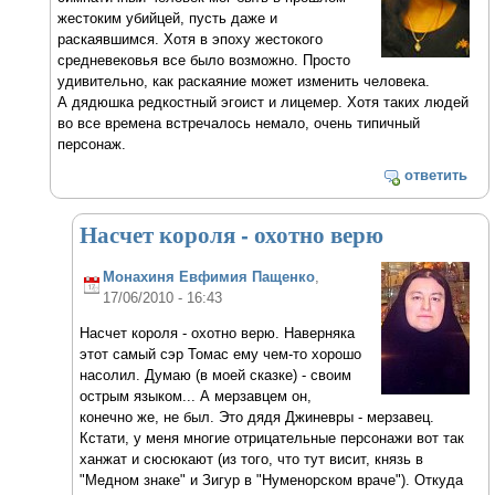
жестоким убийцей, пусть даже и
раскаявшимся. Хотя в эпоху жестокого
средневековья все было возможно. Просто
удивительно, как раскаяние может изменить человека.
А дядюшка редкостный эгоист и лицемер. Хотя таких людей
во все времена встречалось немало, очень типичный
персонаж.
ответить
Насчет короля - охотно верю
Монахиня Евфимия Пащенко
,
17/06/2010 - 16:43
Насчет короля - охотно верю. Наверняка
этот самый сэр Томас ему чем-то хорошо
насолил. Думаю (в моей сказке) - своим
острым языком... А мерзавцем он,
конечно же, не был. Это дядя Джиневры - мерзавец.
Кстати, у меня многие отрицательные персонажи вот так
ханжат и сюсюкают (из того, что тут висит, князь в
"Медном знаке" и Зигур в "Нуменорском враче"). Откуда