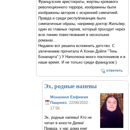
Французские аристократы, жертвы кровавого
революционного террора, изображены были
изображены автором с искренней симпатией.
Правда и среди республиканцев были
симпатичные образы, например доктор Жильбер,
один из главных героев, который проходит через
всю линию повествования в нескольких
романах...
Недавно вот решила вспомнить детство. С
увлечением прочитала А.Конан Дойля "Тень
Бонапарта":) У Наполеона много поклонников и в
наше время. И не только среди французов:)
ответить
Эх, родные напевы
Монахиня Евфимия
Пащенко
, 22/06/2010 -
17:56
Эх, родные напевы! Кто не
читал в юности Дюма!
Правда, у нас дома книг