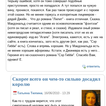
тюрьму ошибкой, хотя он тоже совершал подобные
преступления, просто не попадался. А тут попался за чужую
вину, проникся, покаялся. Как раз такое происходит и с героем
этой сказки. Но не менее горжусь и колоритным лицемером -
дядей Джейн... Что до романа "Лилит" - книга отличная. Сказка.
Макдональд считается одним из основоположников "фэнтэзи"
(хотя он писал и реал, и стихи, и сказки). Издавали оный роман
нижегородские пятидесятники (хотя писатель этот не из их
единоверцев)- изд-во "Агапе". Электронка, кажется, есть у них на
сайте, а книга кончилась, зато есть другие (вот, как раз, "Сэр
Гибби" есть). Слова и впрямь хорошие. Но у Макдональда есть
не менее хорошие афоризмы. Кстати, и Джиневра есть у него...
Героиня его не-сказочного романа "Сэр Гибби". Спасибо Вам,
однако! Е.
ответить
Скорее всего он чем-то сильно досадил
королю
Татьяна Тюпина
, 16/06/2010 - 13:29
Как-то с трудом верится, что этот
симпатичный человек мог быть в прошлом