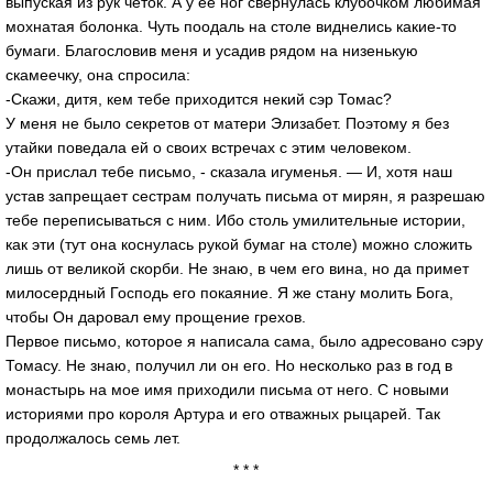
выпуская из рук четок. А у ее ног свернулась клубочком любимая
мохнатая болонка. Чуть поодаль на столе виднелись какие-то
бумаги. Благословив меня и усадив рядом на низенькую
скамеечку, она спросила:
-Скажи, дитя, кем тебе приходится некий сэр Томас?
У меня не было секретов от матери Элизабет. Поэтому я без
утайки поведала ей о своих встречах с этим человеком.
-Он прислал тебе письмо, - сказала игуменья. — И, хотя наш
устав запрещает сестрам получать письма от мирян, я разрешаю
тебе переписываться с ним. Ибо столь умилительные истории,
как эти (тут она коснулась рукой бумаг на столе) можно сложить
лишь от великой скорби. Не знаю, в чем его вина, но да примет
милосердный Господь его покаяние. Я же стану молить Бога,
чтобы Он даровал ему прощение грехов.
Первое письмо, которое я написала сама, было адресовано сэру
Томасу. Не знаю, получил ли он его. Но несколько раз в год в
монастырь на мое имя приходили письма от него. С новыми
историями про короля Артура и его отважных рыцарей. Так
продолжалось семь лет.
* * *