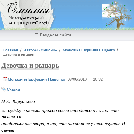
Перейти к основному содержанию
Омилия
Международный
литературный клуб
☰ Разделы сайта
Вы здесь
Главная
Авторы «Омилии»
Монахиня Евфимия Пащенко
Девочка и рыцарь
Девочка и рыцарь
Монахиня Евфимия Пащенко
, 08/06/2010 — 10:32
Сказки
М.Ю. Карушевой.
«…судьбу человека прежде всего определяет не то, что
лежит за
пределами его взора, а то, что находится у него внутри. И
самый