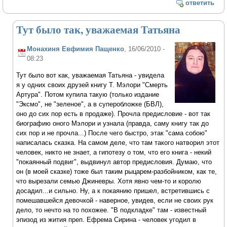
ответить
Тут было так, уважаемая Татьяна
Монахиня Евфимия Пащенко
, 16/06/2010 -
08:23
Тут было вот как, уважаемая Татьяна - увидела
я у одних своих друзей книгу Т. Мэлори "Смерть
Артура". Потом купила такую (только издание
"Эксмо", не "зеленое", а в суперобложке (БВЛ),
оно до сих пор есть в продаже). Прочла предисловие - вот так
биографию оного Мэлори и узнала (правда, саму книгу так до
сих пор и не прочла...) После чего быстро, этак "сама собою"
написалась сказка. На самом деле, что там такого натворил этот
человек, никто не знает, а гипотезу о том, что его книга - некий
"покаянный подвиг", выдвинул автор предисловия. Думаю, что
он (в моей сказке) тоже был таким рыцарем-разбойником, как те,
что вырезали семью Джиневры. Хотя явно чем-то и королю
досадил...и сильно. Ну, а к покаянию пришел, встретившись с
помешавшейся девочкой - наверное, увидев, если не своих рук
дело, то нечто на то похожее. "В подкладке" там - известный
эпизод из жития преп. Ефрема Сирина - человек угодил в