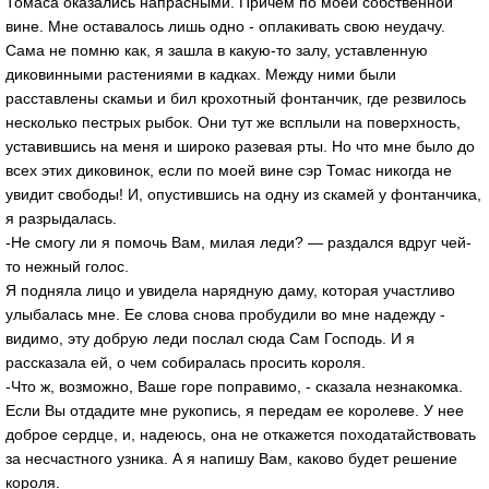
Томаса оказались напрасными. Причем по моей собственной
вине. Мне оставалось лишь одно - оплакивать свою неудачу.
Сама не помню как, я зашла в какую-то залу, уставленную
диковинными растениями в кадках. Между ними были
расставлены скамьи и бил крохотный фонтанчик, где резвилось
несколько пестрых рыбок. Они тут же всплыли на поверхность,
уставившись на меня и широко разевая рты. Но что мне было до
всех этих диковинок, если по моей вине сэр Томас никогда не
увидит свободы! И, опустившись на одну из скамей у фонтанчика,
я разрыдалась.
-Не смогу ли я помочь Вам, милая леди? — раздался вдруг чей-
то нежный голос.
Я подняла лицо и увидела нарядную даму, которая участливо
улыбалась мне. Ее слова снова пробудили во мне надежду -
видимо, эту добрую леди послал сюда Сам Господь. И я
рассказала ей, о чем собиралась просить короля.
-Что ж, возможно, Ваше горе поправимо, - сказала незнакомка.
Если Вы отдадите мне рукопись, я передам ее королеве. У нее
доброе сердце, и, надеюсь, она не откажется походатайствовать
за несчастного узника. А я напишу Вам, каково будет решение
короля.