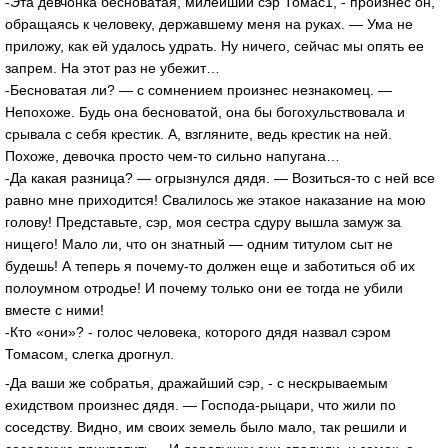
-Эта девчонка бесноватая, милейший сэр Томас1, - произнес он,
обращаясь к человеку, державшему меня на руках. — Ума не
приложу, как ей удалось удрать. Ну ничего, сейчас мы опять ее
запрем. На этот раз не убежит…
-Бесноватая ли? — с сомнением произнес незнакомец. —
Непохоже. Будь она бесноватой, она бы богохульствовала и
срывала с себя крестик. А, взгляните, ведь крестик на ней.
Похоже, девочка просто чем-то сильно напугана…
-Да какая разница? — огрызнулся дядя. — Возиться-то с ней все
равно мне приходится! Свалилось же этакое наказание на мою
голову! Представьте, сэр, моя сестра сдуру вышла замуж за
нищего! Мало ли, что он знатный — одним титулом сыт не
будешь! А теперь я почему-то должен еще и заботиться об их
полоумном отродье! И почему только они ее тогда не убили
вместе с ними!
-Кто «они»? - голос человека, которого дядя назвал сэром
Томасом, слегка дрогнул.
-Да ваши же собратья, дражайший сэр, - с нескрываемым
ехидством произнес дядя. — Господа-рыцари, что жили по
соседству. Видно, им своих земель было мало, так решили и