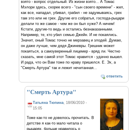
взято - вопрос отдельный. Из жизни взято... А Томас
Мэлори здесь, скорее всего - "сын своего времени" - жил,
как все, нападал, убивал, грабил - не задумываясь, грех
там это или не грех. Другие его собратья, господа-рыцари
делали то же самое - чем же он был хуже? А ничем!
Кстати, другие-то ведь и остались безнаказанными.
Например, те, кто убил семью Джейн. И не покаялись.
Значит, оный Томас точно не мерзавец и злодей. Думаю,
он даже лучше, чем дядя Джиневры. Грешник может
покаяться, а самоуверенный лицемер - вряд ли. Честно
сказать, мне самой этот Томас нравится - удачно вышел.
И рада, что он Вам тоже по нраву пришелся. Е. Эх, а
"Смерть Артура" так и лежит нечитанная...
ответить
"Смерть Артура"
Татьяна Тюпина
, 18/06/2010 -
15:05
Тоже как-то не довелось прочитать. В
детстве я как-то мало читала о
рыцарях, больше нравилось о