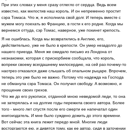
При этих словах у меня сразу отлегло от сердца. Ведь всем
известно, как милостив наш король. И он непременно простит
сэра Томаса. Что ж, я исполнила свой долг. И теперь вместе с
мужем могу поехать во Францию, в гости к его родне. Когда мы
вернемся оттуда, сэр Томас, наверное, уже покинет крепость.
Я не ошиблась. Когда мы возвратились в Англию, его,
действительно, уже не было в крепости. Он умер незадолго до
нашего приезда. Меня же ожидало письмо из Лондона от
незнакомки, которая с прискорбием сообщала, что король,
вопреки своему всегдашнему милосердию, на сей раз почему-то
наотрез отказался даже слышать об опальном рыцаре. Впрочем,
теперь это уже было не важно. Потому что надежда на Господа
не обманула сэра Томаса. Он получил свободу. А возможно, и
прощение своих грехов.
Что же до его рукописи, отданной мною неведомой леди, то она
не затерялась и на долгие годы пережила своего автора. Более
того - много лет спустя после его смерти ее напечатал один
книгоиздатель. И мне было суждено дожить до этого времени.
Вот сейчас эта книга лежит передо мной. Многие люди
восторгаются ею, и дивятся тому, как ее автор, сидя в заточении