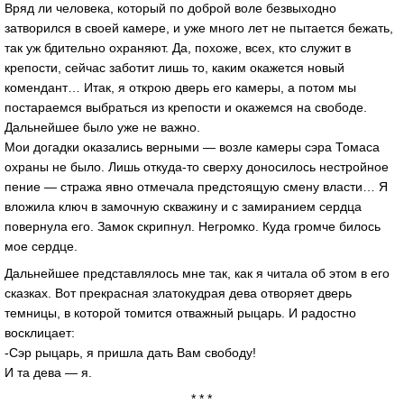
Вряд ли человека, который по доброй воле безвыходно
затворился в своей камере, и уже много лет не пытается бежать,
так уж бдительно охраняют. Да, похоже, всех, кто служит в
крепости, сейчас заботит лишь то, каким окажется новый
комендант… Итак, я открою дверь его камеры, а потом мы
постараемся выбраться из крепости и окажемся на свободе.
Дальнейшее было уже не важно.
Мои догадки оказались верными — возле камеры сэра Томаса
охраны не было. Лишь откуда-то сверху доносилось нестройное
пение — стража явно отмечала предстоящую смену власти… Я
вложила ключ в замочную скважину и с замиранием сердца
повернула его. Замок скрипнул. Негромко. Куда громче билось
мое сердце.
Дальнейшее представлялось мне так, как я читала об этом в его
сказках. Вот прекрасная златокудрая дева отворяет дверь
темницы, в которой томится отважный рыцарь. И радостно
восклицает:
-Сэр рыцарь, я пришла дать Вам свободу!
И та дева — я.
* * *