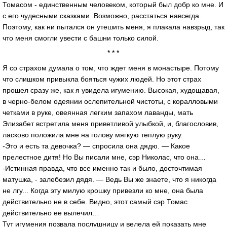
Томасом - единственным человеком, который был добр ко мне. И
с его чудесными сказками. Возможно, расстаться навсегда.
Поэтому, как ни пытался он утешить меня, я плакала навзрыд, так
что меня смогли увести с башни только силой.
* * *
Я со страхом думала о том, что ждет меня в монастыре. Потому
что слишком привыкла бояться чужих людей. Но этот страх
прошел сразу же, как я увидела игумению. Высокая, худощавая,
в черно-белом одеянии ослепительной чистоты, с коралловыми
четками в руке, овеянная легким запахом лаванды, мать
Элизабет встретила меня приветливой улыбкой, и, благословив,
ласково положила мне на голову мягкую теплую руку.
-Это и есть та девочка? — спросила она дядю. — Какое
прелестное дитя! Но Вы писали мне, сэр Николас, что она…
-Истинная правда, что все именно так и было, досточтимая
матушка, - залебезил дядя. — Ведь Вы же знаете, что я никогда
не лгу... Когда эту милую крошку привезли ко мне, она была
действительно не в себе. Видно, этот самый сэр Томас
действительно ее вылечил…
Тут игумения позвала послушницу и велела ей показать мне