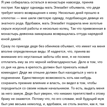
Я уже собиралась остаться в монастыре навсегда, приняв
постриг. Как вдруг однажды мать Элизабет объявила, что дядя
требует моего возвращения к нему. Несколько дней прошло в
хлопотах — мне шили светскую одежду, подобающую девице из
знатного рода. Вдобавок, мать Элизабет подарила мне золотые
серьги искусной работы и несколько колец. Так что привезенная в
монастырь девчонка-замарашка возвращалась оттуда нарядной
юной дамой.
Сразу по приезде дядя без обиняков объявил, что имеет на меня
вполне определенные виды. И надеется, что, приняв во
внимание его неустанные заботы обо мне, я не посмею
отплатить ему за это черной неблагодарностью. Дело в том, что
со дня на день в крепость должен был приехать новый
комендант. Дядя же отныне должен был находиться у него в
подчинении. Единственную возможность хоть как-нибудь
сохранить прежние влияние и власть, он видел в том, чтобы
породниться со своим новым начальником. То есть, выдать меня
за него замуж. Дядя был уверен, что никаких препятствий к этому
браку не окажется. Потому что, по его словам, мой будущий муж
был уже весьма немолод, и, вдобавок, не столь знатен, как я, так