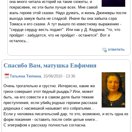
она много читала историй на такие сюжеты, и
покрасивее, но эти были лучше всех. Мне самой
жаль героев этой сказки. Надо думать, и жизнь Джиневры после
выхода замуж была не сладкой. Иначе бы она забыла сэра
Томаса и его сказки. А тут вышло по известному выражению -
"сердце сердцу весть подает". Или как у Д. Кедрина: "то, что
пройдет - забудется, что не пройдет - останется". Вот и
осталось...
ответить
Спасибо Вам, матушка Евфимия
Татьяна Тюпина
, 15/06/2010 - 13:36
Очень трогательно и грустно. Интересно, какие же
грехи совершил этот бедный рыцарь? Или, может
быть, на его совести и в самом деле были тяжкие
преступления, если убийц родных героини рассказа
дядюшка с насмешкой называет его собратьями...
Если у человека писательский дар, то это, возможно, и есть одна из
форм покаяния - оставить после себя целые книги...
С эпиграфом к рассказу полностью согласна.