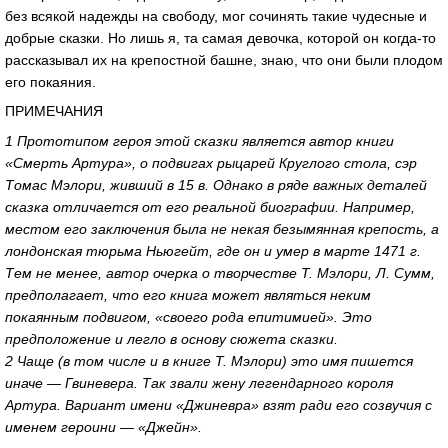
без всякой надежды на свободу, мог сочинять такие чудесные и
добрые сказки. Но лишь я, та самая девочка, которой он когда-то
рассказывал их на крепостной башне, знаю, что они были плодом
его покаяния.
ПРИМЕЧАНИЯ
1 Прототипом героя этой сказки является автор книги
«Смерть Артура», о подвигах рыцарей Круглого стола, сэр
Томас Мэлори, живший в 15 в. Однако в ряде важных деталей
сказка отличается от его реальной биографии. Например,
местом его заключения была не некая безымянная крепость, а
лондонская тюрьма Ньюгейт, где он и умер в марте 1471 г.
Тем не менее, автор очерка о творчестве Т. Мэлори, Л. Сумм,
предполагает, что его книга может являться неким
покаянным подвигом, «своего рода епитимией». Это
предположение и легло в основу сюжета сказки.
2 Чаще (в том числе и в книге Т. Мэлори) это имя пишется
иначе — Гвиневера. Так звали жену легендарного короля
Артура. Вариант имени «Джиневра» взят ради его созвучия с
именем героини — «Джейн».