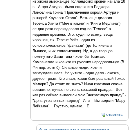
из жизни амерканцев голландских кровей начала 18
в. А про Артура - была еще книга Роджера
Ланселина Грина "Приключения короля Артура и
рыцарей Круглого Стола". Есть еще дилогия
Теренса Уайта ("Меч в камне" и "Книга Мерлина"),
ее два раза переиздавало изд-во "Гелеос" в
недавние времена. Это, судя по всему, вещь
хорошая, т.к. Теренс Уайт - один из
основоположников "фэнтэзи" (до Толкиена и
Льюиса, и их соплеменник). Ну, а до творцов
помянутого Вами типа - хотя бы Томмазо
Кампанелла и кое-кто из русских народовольцев (В.
Фигнер, хотя б). Сильные люди, хотя и
заблуждавшиеся. Но учтите - одно дело - сказка,
другое - реал. Кто знает, каков был реальный Томас
Мэлори? Да стоит ли знать? Иная красивая сказка,
возможно, лучше не столь красивой правды... Вот
как раз сейчас вывесили мою "некрасивую правду" -
"День утраченных надежд". Или - Вы видели "Мару
Лейбман"... Грустно, однако... Е.
ответить
А в детстве мы наверняка