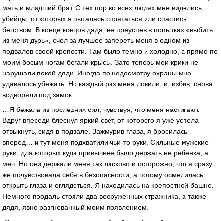
мать и младший брат. С тех пор во всех людях мне виделись
убийцы, от которых я пыталась спрятаться или спастись
бегством. В конце концов дядя, не преуспев в попытках «выбить
из меня дурь», счел за лучшее запереть меня в одном из
подвалов своей крепости. Там было темно и холодно, а прямо по
моим босым ногам бегали крысы. Зато теперь мои крики не
нарушали покой дяди. Иногда по недосмотру охраны мне
удавалось убежать. Но каждый раз меня ловили, и, избив, снова
водворяли под замок.
…Я бежала из последних сил, чувствуя, что меня настигают.
Вдруг впереди блеснул яркий свет, от которого я уже успела
отвыкнуть, сидя в подвале. Зажмурив глаза, я бросилась
вперед… и тут меня подхватили чьи-то руки. Сильные мужские
руки, для которых куда привычнее было держать не ребенка, а
меч. Но они держали меня так ласково и осторожно, что я сразу
же почувствовала себя в безопасности, а потому осмелилась
открыть глаза и оглядеться. Я находилась на крепостной башне.
Немного поодаль стояли два вооруженных стражника, а также
дядя, явно разгневанный моим появлением.