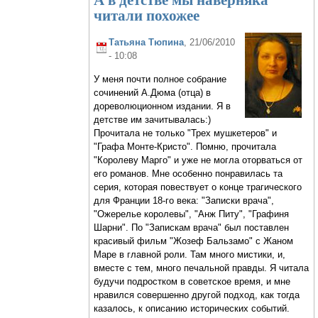
читали похожее
Татьяна Тюпина
, 21/06/2010
- 10:08
У меня почти полное собрание
сочинений А.Дюма (отца) в
дореволюционном издании. Я в
детстве им зачитывалась:)
Прочитала не только "Трех мушкетеров" и
"Графа Монте-Кристо". Помню, прочитала
"Королеву Марго" и уже не могла оторваться от
его романов. Мне особенно понравилась та
серия, которая повествует о конце трагического
для Франции 18-го века: "Записки врача",
"Ожерелье королевы", "Анж Питу", "Графиня
Шарни". По "Запискам врача" был поставлен
красивый фильм "Жозеф Бальзамо" с Жаном
Маре в главной роли. Там много мистики, и,
вместе с тем, много печальной правды. Я читала
будучи подростком в советское время, и мне
нравился совершенно другой подход, как тогда
казалось, к описанию исторических событий.