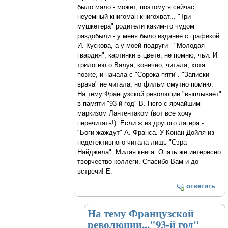
было мало - может, поэтому я сейчас
неуемный книгоман-книгохват... "Три
мушкетера" родители каким-то чудом
раздобыли - у меня было издание с графикой
И. Кускова, а у моей подруги - "Молодая
гвардия", картинки в цвете, не помню, чьи. И
трилогию о Валуа, конечно, читала, хотя
позже, и начала с "Сорока пяти". "Записки
врача" не читала, но фильм смутно помню.
На тему Французской революции "выплывает"
в памяти "93-й год" В. Гюго с ярчайшим
маркизом Лантентаком (вот все хочу
перечитать!). Если ж из другого лагеря -
"Боги жаждут" А. Франса. У Конан Дойля из
недетективного читала лишь "Сэра
Найджела". Милая книга. Опять же интересно
творчество коллеги. Спасибо Вам и до
встречи! Е.
ответить
На тему Французской
революции..."93-й год"