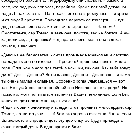
соседскую прихватить… И деревушку они спалили, и замок, а
всех, кто под руку попался, перебили. Кроме вот этой девчонки…
леди Л., так сказать… Вот после того она и рехнулась — и кричит,
и от людей прячется. Приходится держать ее взаперти… - тут
дядя осекся, словно заметив нечто странное. — Надо же!
Смотрите-ка, сэр Томас, а ведь она, похоже, вас не боится! А ну-
ка, поди сюда, паршивка! Нет, право слово, меня она вон как
боится, а вас нет!
-Девочка не бесноватая, - снова произнес незнакомец и ласково
погладил меня по голове. — Просто ей пришлось видеть много
горя. Слишком много для такой малышки, как она. Как тебя зовут,
дитя? Дже… Дженни? Вот и славно, Дженни…Джиневра… и сама
ты очень милая и славная. Особенно когда улыбаешься — вот
так. Не пугайтесь, почтеннейший сэр Николас, я не чародей. Но,
пожалуй, могу попытаться вылечить Вашу племянницу. Если Вы,
конечно, дозволите мне видеться с ней.
-Ради любви к ближнему я всегда готов проявить милосердие, сэр
Томас, - ответил дядя. — И Вам это хорошо известно. Что ж, если
Вы желаете и впредь видеть эту девчонку, ее будут приводить
сюда каждый день. В одно время с Вами.