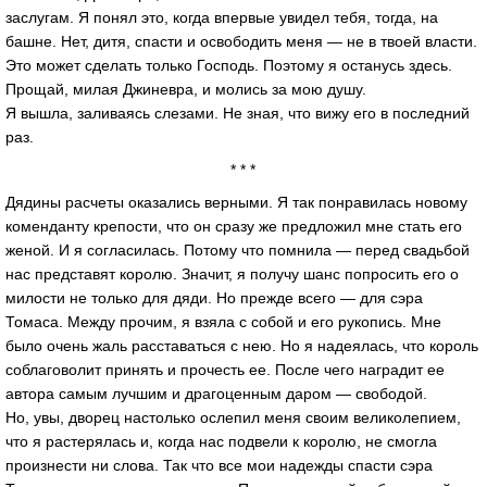
заслугам. Я понял это, когда впервые увидел тебя, тогда, на
башне. Нет, дитя, спасти и освободить меня — не в твоей власти.
Это может сделать только Господь. Поэтому я останусь здесь.
Прощай, милая Джиневра, и молись за мою душу.
Я вышла, заливаясь слезами. Не зная, что вижу его в последний
раз.
* * *
Дядины расчеты оказались верными. Я так понравилась новому
коменданту крепости, что он сразу же предложил мне стать его
женой. И я согласилась. Потому что помнила — перед свадьбой
нас представят королю. Значит, я получу шанс попросить его о
милости не только для дяди. Но прежде всего — для сэра
Томаса. Между прочим, я взяла с собой и его рукопись. Мне
было очень жаль расставаться с нею. Но я надеялась, что король
соблаговолит принять и прочесть ее. После чего наградит ее
автора самым лучшим и драгоценным даром — свободой.
Но, увы, дворец настолько ослепил меня своим великолепием,
что я растерялась и, когда нас подвели к королю, не смогла
произнести ни слова. Так что все мои надежды спасти сэра