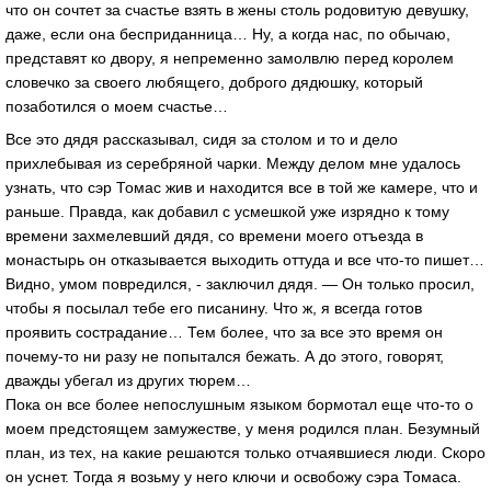
что он сочтет за счастье взять в жены столь родовитую девушку,
даже, если она бесприданница… Ну, а когда нас, по обычаю,
представят ко двору, я непременно замолвлю перед королем
словечко за своего любящего, доброго дядюшку, который
позаботился о моем счастье…
Все это дядя рассказывал, сидя за столом и то и дело
прихлебывая из серебряной чарки. Между делом мне удалось
узнать, что сэр Томас жив и находится все в той же камере, что и
раньше. Правда, как добавил с усмешкой уже изрядно к тому
времени захмелевший дядя, со времени моего отъезда в
монастырь он отказывается выходить оттуда и все что-то пишет…
Видно, умом повредился, - заключил дядя. — Он только просил,
чтобы я посылал тебе его писанину. Что ж, я всегда готов
проявить сострадание… Тем более, что за все это время он
почему-то ни разу не попытался бежать. А до этого, говорят,
дважды убегал из других тюрем…
Пока он все более непослушным языком бормотал еще что-то о
моем предстоящем замужестве, у меня родился план. Безумный
план, из тех, на какие решаются только отчаявшиеся люди. Скоро
он уснет. Тогда я возьму у него ключи и освобожу сэра Томаса.