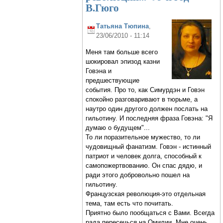
В.Гюго
Татьяна Тюпина
,
23/06/2010 - 11:14
Меня там больше всего
шокировал эпизод казни
Говэна и
предшествующие
события. Про то, как Симурдэн и Говэн
спокойно разговаривают в тюрьме, а
наутро один другого должен послать на
гильотину. И последняя фраза Говэна: "Я
думаю о будущем"...
То ли поразительное мужество, то ли
чудовищный фанатизм. Говэн - истинный
патриот и человек долга, способный к
самопожертвованию. Он спас дядю, и
ради этого добровольно пошел на
гильотину.
Французская революция-это отдельная
тема, там есть что почитать.
Приятно было пообщаться с Вами. Всегда
рада пересечься на Омилии. Мне очень