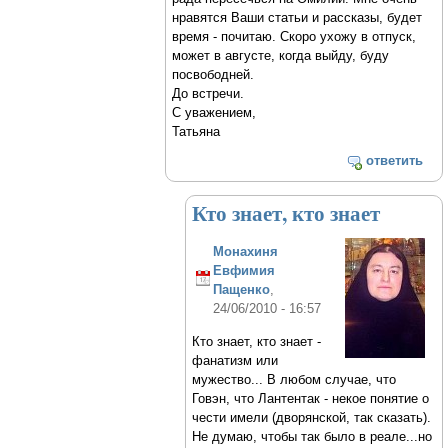
нравятся Ваши статьи и рассказы, будет
время - почитаю. Скоро ухожу в отпуск,
может в августе, когда выйду, буду
посвободней.
До встречи.
С уважением,
Татьяна
ответить
Кто знает, кто знает
Монахиня
Евфимия
Пащенко
,
24/06/2010 - 16:57
Кто знает, кто знает -
фанатизм или
мужество... В любом случае, что
Говэн, что Лантентак - некое понятие о
чести имели (дворянской, так сказать).
Не думаю, чтобы так было в реале...но