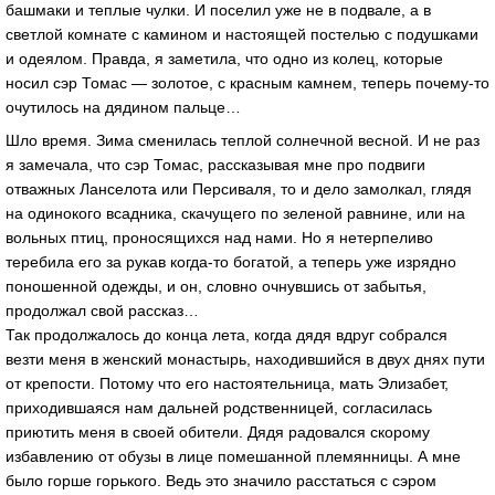
башмаки и теплые чулки. И поселил уже не в подвале, а в
светлой комнате с камином и настоящей постелью с подушками
и одеялом. Правда, я заметила, что одно из колец, которые
носил сэр Томас — золотое, с красным камнем, теперь почему-то
очутилось на дядином пальце…
Шло время. Зима сменилась теплой солнечной весной. И не раз
я замечала, что сэр Томас, рассказывая мне про подвиги
отважных Ланселота или Персиваля, то и дело замолкал, глядя
на одинокого всадника, скачущего по зеленой равнине, или на
вольных птиц, проносящихся над нами. Но я нетерпеливо
теребила его за рукав когда-то богатой, а теперь уже изрядно
поношенной одежды, и он, словно очнувшись от забытья,
продолжал свой рассказ…
Так продолжалось до конца лета, когда дядя вдруг собрался
везти меня в женский монастырь, находившийся в двух днях пути
от крепости. Потому что его настоятельница, мать Элизабет,
приходившаяся нам дальней родственницей, согласилась
приютить меня в своей обители. Дядя радовался скорому
избавлению от обузы в лице помешанной племянницы. А мне
было горше горького. Ведь это значило расстаться с сэром