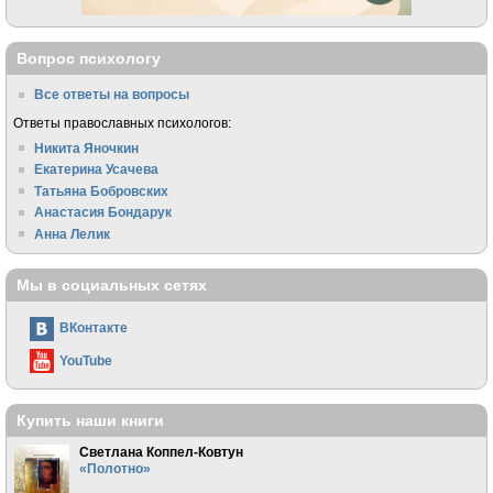
Вопрос психологу
Все ответы на вопросы
Ответы православных психологов:
Никита Яночкин
Екатерина Усачева
Татьяна Бобровских
Анастасия Бондарук
Анна Лелик
Мы в социальных сетях
ВКонтакте
YouTube
Купить наши книги
Светлана Коппел-Ковтун
«Полотно»