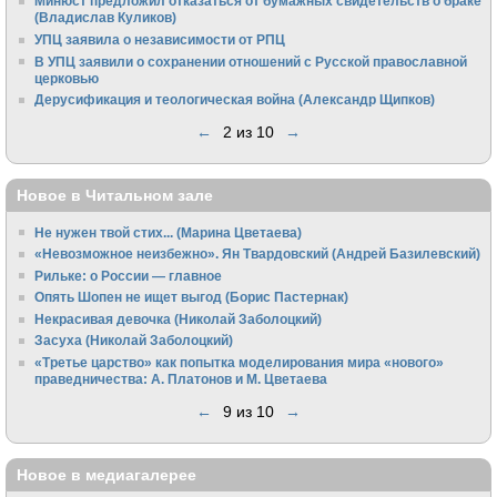
Минюст предложил отказаться от бумажных свидетельств о браке
(Владислав Куликов)
УПЦ заявила о независимости от РПЦ
В УПЦ заявили о сохранении отношений с Русской православной
церковью
Дерусификация и теологическая война (Александр Щипков)
←
2 из 10
→
Новое в Читальном зале
Не нужен твой стих... (Марина Цветаева)
«Невозможное неизбежно». Ян Твардовский (Андрей Базилевский)
Рильке: о России — главное
Опять Шопен не ищет выгод (Борис Пастернак)
Некрасивая девочка (Николай Заболоцкий)
Засуха (Николай Заболоцкий)
«Третье царство» как попытка моделирования мира «нового»
праведничества: А. Платонов и М. Цветаева
←
9 из 10
→
Новое в медиагалерее