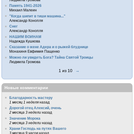
Память 1941-2026
Михаил Малеин
"Когда шипит в тиши машина..."
Александр Конопля
Снег
Александр Конопля
НАШИМ ВОИНАМ
Надежда Кушкова
Сказание о жене Адера и о рыжей блуднице
Монахиня Евфимия Пащенко
Можно ли увидеть Бога? Тайна Святой Троицы
Людмила Громова
1 из 10
→
Новые комментарии
Благодарность мастеру
1 месяц 1 неделя
назад
Дорогой отец Алексий, очень
2 месяца 3 недели
назад
Значение Морока
2 месяца 3 недели
назад
Храни Господь на путях Вашего
3 месяца 9 часов
назад