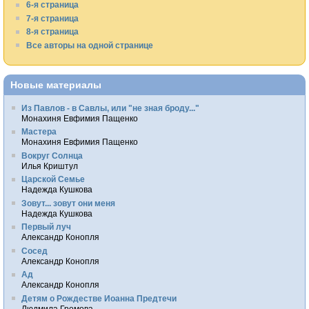
6-я страница
7-я страница
8-я страница
Все авторы на одной странице
Новые материалы
Из Павлов - в Савлы, или "не зная броду..."
Монахиня Евфимия Пащенко
Мастера
Монахиня Евфимия Пащенко
Вокруг Солнца
Илья Криштул
Царской Семье
Надежда Кушкова
Зовут... зовут они меня
Надежда Кушкова
Первый луч
Александр Конопля
Сосед
Александр Конопля
Ад
Александр Конопля
Детям о Рождестве Иоанна Предтечи
Людмила Громова