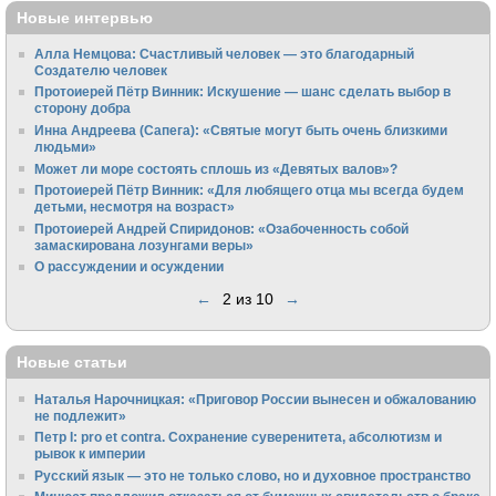
Новые интервью
Алла Немцова: Счастливый человек — это благодарный
Создателю человек
Протоиерей Пётр Винник: Искушение — шанс сделать выбор в
сторону добра
Инна Андреева (Сапега): «Святые могут быть очень близкими
людьми»
Может ли море состоять сплошь из «Девятых валов»?
Протоиерей Пётр Винник: «Для любящего отца мы всегда будем
детьми, несмотря на возраст»
Протоиерей Андрей Спиридонов: «Озабоченность собой
замаскирована лозунгами веры»
О рассуждении и осуждении
←
2 из 10
→
Новые статьи
Наталья Нарочницкая: «Приговор России вынесен и обжалованию
не подлежит»
Петр I: pro et contra. Сохранение суверенитета, абсолютизм и
рывок к империи
Русский язык — это не только слово, но и духовное пространство