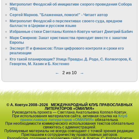
Митрополит Феодосий об инициативе скорого проведения Собора
УПЦ
Сергей Марнов. "Блаженная, помоги!" - Читает автор
Митрополит Феодосий о перспективах своего суда, вредном
балласте в Церкви и русском языке
Избранные стихи Светланы Коппел-Ковтун читает Дмитрий Бабич
Марк Смирнов: Закат христианства приходит вместе с закатом
Европы
Эксперт IT и финансов: План цифрового контроля и сроки его
реализации
Кто такой планировщик? Улица Правды. Д. Роде, С. Колмогоров, К.
Геворгян, М. Хазин и Б. Костенко
←
2 из 10
→
© А. Ковтун 2008–2026 МЕЖДУНАРОДНЫЙ КЛУБ ПРАВОСЛАВНЫХ
ЛИТЕРАТОРОВ «ОМИЛИЯ»
Руководитель проекта — Светлана Анатольевна Коппел-Ковтун.
При использования материалов сайта, активная ссылка на
Клуб
православных литераторов «ОМИЛИЯ»
обязательна.
При необходимости коммерческого использования текстов обязательно
свяжитесь с администрацией.
Публикуемые материалы не всегда совпадают с точкой зрения редакции.
Приглашаем к сотрудничеству православных авторов.
Разработка, создание и поддержка сайта: А. Ковтун, С. Коппел-Ковтун