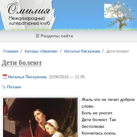
Перейти к основному содержанию
Омилия
Международный
литературный клуб
☰ Разделы сайта
Вы здесь
Главная
Авторы «Омилии»
Наталья Пискунова
Дети болеют
Дети болеют
Наталья Пискунова
, 22/06/2014 — 21:05
Поэзия
Жаль,что не лечит доброе
слово,
Боль не уносит.
Дети болеют. Так
бестолково
Кончилась осень.