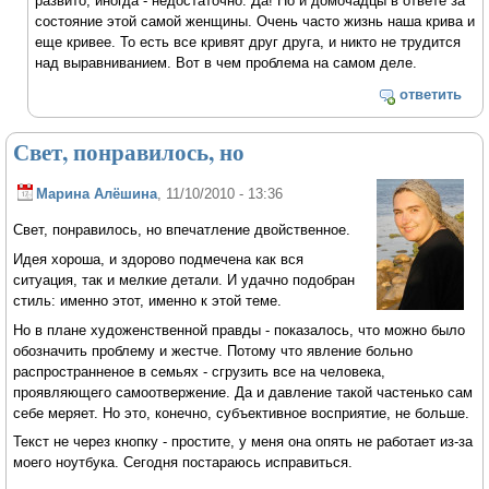
развито, иногда - недостаточно. Да! Но и домочадцы в ответе за
состояние этой самой женщины. Очень часто жизнь наша крива и
еще кривее. То есть все кривят друг друга, и никто не трудится
над выравниванием. Вот в чем проблема на самом деле.
ответить
Свет, понравилось, но
Марина Алёшина
, 11/10/2010 - 13:36
Свет, понравилось, но впечатление двойственное.
Идея хороша, и здорово подмечена как вся
ситуация, так и мелкие детали. И удачно подобран
стиль: именно этот, именно к этой теме.
Но в плане художенственной правды - показалось, что можно было
обозначить проблему и жестче. Потому что явление больно
распространненое в семьях - сгрузить все на человека,
проявляющего самоотвержение. Да и давление такой частенько сам
себе меряет. Но это, конечно, субъективное восприятие, не больше.
Текст не через кнопку - простите, у меня она опять не работает из-за
моего ноутбука. Сегодня постараюсь исправиться.