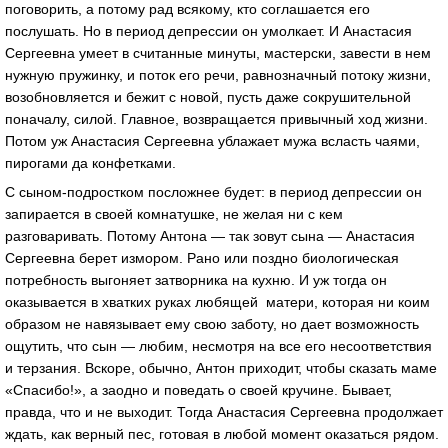
поговорить, а потому рад всякому, кто соглашается его
послушать. Но в период депрессии он умолкает. И Анастасия
Сергеевна умеет в считанные минуты, мастерски, завести в нем
нужную пружинку, и поток его речи, равнозначный потоку жизни,
возобновляется и бежит с новой, пусть даже сокрушительной
поначалу, силой. Главное, возвращается привычный ход жизни.
Потом уж Анастасия Сергеевна ублажает мужа всласть чаями,
пирогами да конфетками.
С сыном-подростком посложнее будет: в период депрессии он
запирается в своей комнатушке, не желая ни с кем
разговаривать. Потому Антона — так зовут сына — Анастасия
Сергеевна берет измором. Рано или поздно биологическая
потребность выгоняет затворника на кухню. И уж тогда он
оказывается в хватких руках любящей матери, которая ни коим
образом не навязывает ему свою заботу, но дает возможность
ощутить, что сын — любим, несмотря на все его несоответствия
и терзания. Вскоре, обычно, Антон приходит, чтобы сказать маме
«Спасибо!», а заодно и поведать о своей кручине. Бывает,
правда, что и не выходит. Тогда Анастасия Сергеевна продолжает
ждать, как верный пес, готовая в любой момент оказаться рядом.