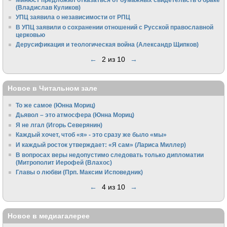
(Владислав Куликов)
УПЦ заявила о независимости от РПЦ
В УПЦ заявили о сохранении отношений с Русской православной
церковью
Дерусификация и теологическая война (Александр Щипков)
←
2 из 10
→
Новое в Читальном зале
То же самое (Юнна Мориц)
Дьявол – это атмосфера (Юнна Мориц)
Я не лгал (Игорь Северянин)
Каждый хочет, чтоб «я» - это сразу же было «мы»
И каждый росток утверждает: «Я сам» (Лариса Миллер)
В вопросах веры недопустимо следовать только дипломатии
(Митрополит Иерофей (Влахос)
Главы о любви (Прп. Максим Исповедник)
←
4 из 10
→
Новое в медиагалерее