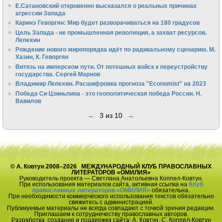
Е.Сатановский откровенно высказался о реальных причинах
агрессии Запада
Каринэ Геворгян: Мир будет разворачиваться на 180 градусов
Цель Запада - не промышленная революция, а захват ресурсов.
Лепехин
Рождение нового миропорядка идёт по радикальному сценарию. М.
Хазин, К. Геворгян
Витязь на имперском пути. От потешных войск к переустройству
государства. Сергей Марнов
Владимир Лепехин. Расшифровка прогноза "Economist" на 2023
Победа Си Цзиньпина - это геополитическая победа России. Н.
Вавилов
←
3 из 10
→
© А. Ковтун 2008–2026 МЕЖДУНАРОДНЫЙ КЛУБ ПРАВОСЛАВНЫХ
ЛИТЕРАТОРОВ «ОМИЛИЯ»
Руководитель проекта — Светлана Анатольевна Коппел-Ковтун.
При использования материалов сайта, активная ссылка на
Клуб
православных литераторов «ОМИЛИЯ»
обязательна.
При необходимости коммерческого использования текстов обязательно
свяжитесь с администрацией.
Публикуемые материалы не всегда совпадают с точкой зрения редакции.
Приглашаем к сотрудничеству православных авторов.
Разработка, создание и поддержка сайта: А. Ковтун, С. Коппел-Ковтун