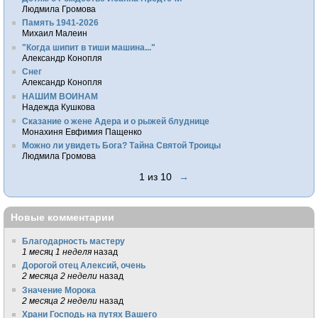
Людмила Громова
Память 1941-2026
Михаил Малеин
"Когда шипит в тиши машина..."
Александр Конопля
Снег
Александр Конопля
НАШИМ ВОИНАМ
Надежда Кушкова
Сказание о жене Адера и о рыжей блуднице
Монахиня Евфимия Пащенко
Можно ли увидеть Бога? Тайна Святой Троицы
Людмила Громова
1 из 10
→
Новые комментарии
Благодарность мастеру
1 месяц 1 неделя
назад
Дорогой отец Алексий, очень
2 месяца 2 недели
назад
Значение Морока
2 месяца 2 недели
назад
Храни Господь на путях Вашего