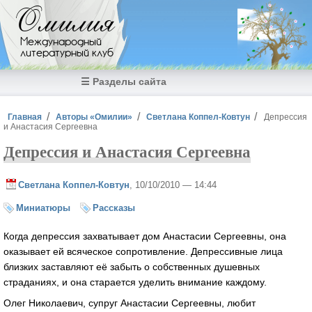
Перейти к основному содержанию
Омилия
Международный
литературный клуб
☰ Разделы сайта
Вы здесь
Главная
Авторы «Омилии»
Светлана Коппел-Ковтун
Депрессия
и Анастасия Сергеевна
Депрессия и Анастасия Сергеевна
Светлана Коппел-Ковтун
, 10/10/2010 — 14:44
Миниатюры
Рассказы
Когда депрессия захватывает дом Анастасии Сергеевны, она
оказывает ей всяческое сопротивление. Депрессивные лица
близких заставляют её забыть о собственных душевных
страданиях, и она старается уделить внимание каждому.
Олег Николаевич, супруг Анастасии Сергеевны, любит