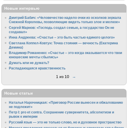
Новые интервью
Дмитрий Бабич: «Человечество надело очки из осколков зеркала
Снежной Королевы, позволяющие видеть только злое и мелкое»
Сергей Марнов: «Господь создал семью, а государство Он не
создавал»
Инна Андреева: «Счастье – это быть частью единого целого»
Светлана Коппел-Ковтун: Точка стояния — вечность (Екатерина
Демина)
Владимир Романенко: «Счастье – это когда оказывается что твои
юношеские мечты сбылись»
Думать или не думать?
Распадающаяся нравственность
1 из 10
→
Новые статьи
Наталья Нарочницкая: «Приговор России вынесен и обжалованию
не подлежит»
Петр I: pro et contra. Сохранение суверенитета, абсолютизм и
рывок к империи
Русский язык — это не только слово, но и духовное пространство
Минюст предложил отказаться от бумажных свидетельств о браке