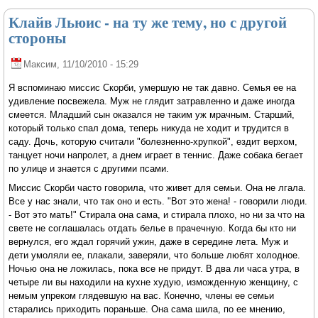
Клайв Льюис - на ту же тему, но с другой
стороны
Максим
, 11/10/2010 - 15:29
Я вспоминаю миссис Скорби, умершую не так давно. Семья ее на
удивление посвежела. Муж не глядит затравленно и даже иногда
смеется. Младший сын оказался не таким уж мрачным. Старший,
который только спал дома, теперь никуда не ходит и трудится в
саду. Дочь, которую считали "болезненно-хрупкой", ездит верхом,
танцует ночи напролет, а днем играет в теннис. Даже собака бегает
по улице и знается с другими псами.
Миссис Скорби часто говорила, что живет для семьи. Она не лгала.
Все у нас знали, что так оно и есть. "Вот это жена! - говорили люди.
- Вот это мать!" Стирала она сама, и стирала плохо, но ни за что на
свете не соглашалась отдать белье в прачечную. Когда бы кто ни
вернулся, его ждал горячий ужин, даже в середине лета. Муж и
дети умоляли ее, плакали, заверяли, что больше любят холодное.
Ночью она не ложилась, пока все не придут. В два ли часа утра, в
четыре ли вы находили на кухне худую, изможденную женщину, с
немым упреком глядевшую на вас. Конечно, члены ее семьи
старались приходить пораньше. Она сама шила, по ее мнению,