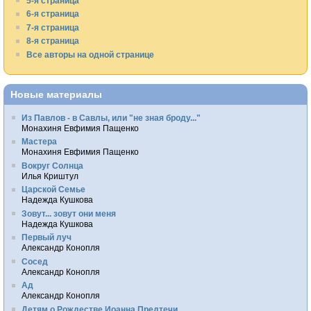
5-я страница
6-я страница
7-я страница
8-я страница
Все авторы на одной странице
Новые материалы
Из Павлов - в Савлы, или "не зная броду..."
Монахиня Евфимия Пащенко
Мастера
Монахиня Евфимия Пащенко
Вокруг Солнца
Илья Криштул
Царской Семье
Надежда Кушкова
Зовут... зовут они меня
Надежда Кушкова
Первый луч
Александр Конопля
Сосед
Александр Конопля
Ад
Александр Конопля
Детям о Рождестве Иоанна Предтечи