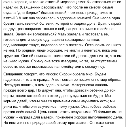
очень хорошо, и только отпетый мерзавец смог бы отказаться от ее
изделий. (Священник рассказывал, что после ее смерти семья
отдала "для бедных" больше вещей, чем весь приход, вместе
взятый.) А как она заботилась о здоровье близких! Она несла одна
бремя таинственной болезни, которой страдала дочь. Врач, старый
ее друг, разговаривал только с ней, пациентка ничего о себе не
знала. Зачем ей волноваться? Мать жалела и пестовала ее,
готовила диетическую еду, варила кошмарные напитки,
поднимающие тонус, подавала все в постель. Остановить ее никто
не мог. Но родные, люди хорошие, не могли и лениться, пока она
трудится. Они ей помогали - помогали ей делать для них то, что им
не было нужно. Собаку она тоже изводила, но та, за отсутствием
совести, все же вырывалась на помойку или к соседу-псу.
Священник говорит, что миссис Скорби обрела мир. Будем
надеяться, что это правда. А вот семья ее несомненно мир обрела.
Нетрудно понять, в чем здесь ошибка. Материнская любовь -
прежде всего дар. Но дарует она, чтобы довести ребенка до той
черты, после которой он в этом даре нуждаться не будет. Мы
кормим детей, чтобы они со временем сами научились есть; мы
учим их, чтобы они выучились, чему нужно. Эта любовь работает
против себя самой. Цель наша - стать ненужными. "Я больше им не
нужна" - награда для матери, признание хорошо выполненного дела.
Но инстинкт по природе своей этому противится. Он тоже хочет