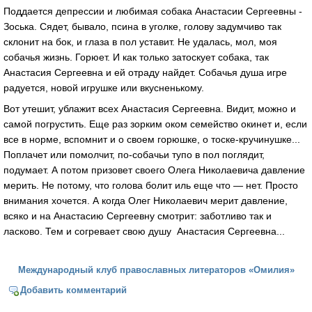
Поддается депрессии и любимая собака Анастасии Сергеевны -
Зоська. Сядет, бывало, псина в уголке, голову задумчиво так
склонит на бок, и глаза в пол уставит. Не удалась, мол, моя
собачья жизнь. Горюет. И как только затоскует собака, так
Анастасия Сергеевна и ей отраду найдет. Собачья душа игре
радуется, новой игрушке или вкусненькому.
Вот утешит, ублажит всех Анастасия Сергеевна. Видит, можно и
самой погрустить. Еще раз зорким оком семейство окинет и, если
все в норме, вспомнит и о своем горюшке, о тоске-кручинушке...
Поплачет или помолчит, по-собачьи тупо в пол поглядит,
подумает. А потом призовет своего Олега Николаевича давление
мерить. Не потому, что голова болит иль еще что — нет. Просто
внимания хочется. А когда Олег Николаевич мерит давление,
всяко и на Анастасию Сергеевну смотрит: заботливо так и
ласково. Тем и согревает свою душу Анастасия Сергеевна...
Международный клуб православных литераторов «Омилия»
Добавить комментарий