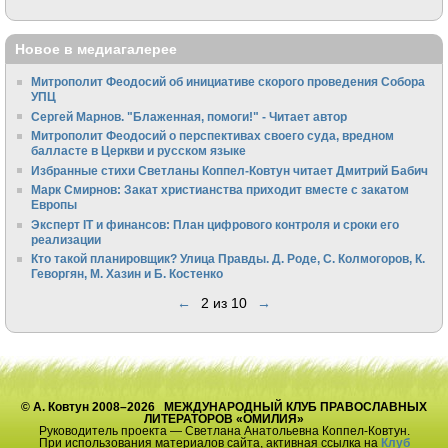
Новое в медиагалерее
Митрополит Феодосий об инициативе скорого проведения Собора
УПЦ
Сергей Марнов. "Блаженная, помоги!" - Читает автор
Митрополит Феодосий о перспективах своего суда, вредном
балласте в Церкви и русском языке
Избранные стихи Светланы Коппел-Ковтун читает Дмитрий Бабич
Марк Смирнов: Закат христианства приходит вместе с закатом
Европы
Эксперт IT и финансов: План цифрового контроля и сроки его
реализации
Кто такой планировщик? Улица Правды. Д. Роде, С. Колмогоров, К.
Геворгян, М. Хазин и Б. Костенко
←
2 из 10
→
© А. Ковтун 2008–2026 МЕЖДУНАРОДНЫЙ КЛУБ ПРАВОСЛАВНЫХ
ЛИТЕРАТОРОВ «ОМИЛИЯ»
Руководитель проекта — Светлана Анатольевна Коппел-Ковтун.
При использования материалов сайта, активная ссылка на
Клуб