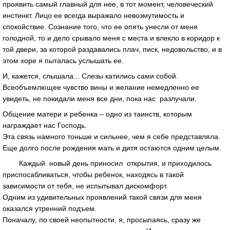
проявить самый главный для нее, в тот момент, человеческий
инстинкт. Лицо ее всегда выражало невозмутимость и
спокойствие. Сознание того, что ее опять унесли от меня
голодной, то и дело срывало меня с места и влекло в коридор к
той двери, за которой раздавались плач, писк, недовольство, и в
этом хоре я пыталась услышать ее.
И, кажется, слышала... Слезы катились сами собой.
Всеобъемлющее чувство вины и желание немедленно ее
увидеть, не покидали меня все дни, пока нас разлучали.
Общение матери и ребенка – одно из таинств, которым
награждает нас Господь.
Эта связь намного тоньше и сильнее, чем я себе представляла.
Еще долго после рождения мать и дитя остаются одним целым.
Каждый новый день приносил открытия, и приходилось
приспосабливаться, чтобы ребенок, находясь в такой
зависимости от тебя, не испытывал дискомфорт.
Одним из удивительных проявлений такой связи для меня
оказался утренний подъем.
Поначалу, по своей неопытности, я, просыпаясь, сразу же