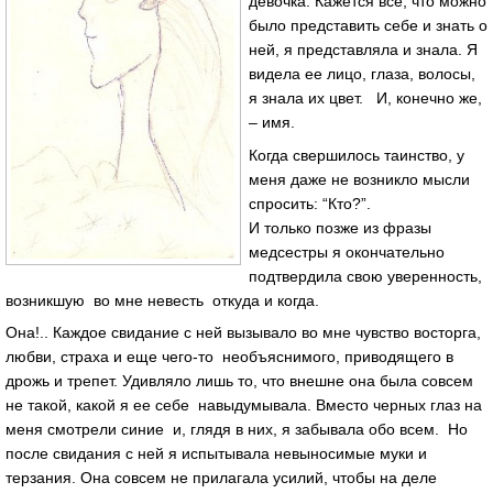
девочка. Кажется все, что можно
было представить себе и знать о
ней, я представляла и знала. Я
видела ее лицо, глаза, волосы,
я знала их цвет. И, конечно же,
– имя.
Когда свершилось таинство, у
меня даже не возникло мысли
спросить: “Кто?”.
И только позже из фразы
медсестры я окончательно
подтвердила свою уверенность,
возникшую во мне невесть откуда и когда.
Она!.. Каждое свидание с ней вызывало во мне чувство восторга,
любви, страха и еще чего-то необъяснимого, приводящего в
дрожь и трепет. Удивляло лишь то, что внешне она была совсем
не такой, какой я ее себе навыдумывала. Вместо черных глаз на
меня смотрели синие и, глядя в них, я забывала обо всем. Но
после свидания с ней я испытывала невыносимые муки и
терзания. Она совсем не прилагала усилий, чтобы на деле