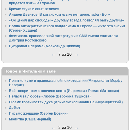
придётся жить без храмов
Кризис скуки и опыт величия
Андрей Девятов: В китайском языке нет иероглифа «Бог»
«Он ценил дар свободы – другому всегда позволял быть другим»
Волна антихристианского вандализма в Европе — и что это значит
(Сергей Худиев)
Фестиваль православной литературы и СМИ имени святителя
Дмитрия Ростовского
Цифровая Плерома (Александр Щипков)
←
7 из 10
→
Новое в Читальном зале
Понятие «ум» в православной психотерапии (Митрополит Морфу
Неофит)
Всё говорит нам о кончине света (Иеромонах Роман (Матюшин)
Нельзя за любовь - любое (Вероника Тушнова)
О семи горячностях духа (Архиепископ Иоанн Сан-Францисский )
Дебют
Письмо женщине (Сергей Есенин)
Молитва (Саша Черный)
←
3 из 10
→