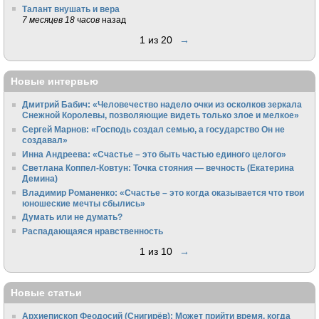
Талант внушать и вера
7 месяцев 18 часов
назад
1 из 20
→
Новые интервью
Дмитрий Бабич: «Человечество надело очки из осколков зеркала
Снежной Королевы, позволяющие видеть только злое и мелкое»
Сергей Марнов: «Господь создал семью, а государство Он не
создавал»
Инна Андреева: «Счастье – это быть частью единого целого»
Светлана Коппел-Ковтун: Точка стояния — вечность (Екатерина
Демина)
Владимир Романенко: «Счастье – это когда оказывается что твои
юношеские мечты сбылись»
Думать или не думать?
Распадающаяся нравственность
1 из 10
→
Новые статьи
Архиепископ Феодосий (Снигирёв): Может прийти время, когда