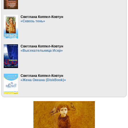
Светлана Коппел-Ковтун
«Сквозь тень»
Светлана Коппел-Ковтун
«Высекательница Искр»
Светлана Коппел-Ковтун
«Жена Океана (DiskBook)»