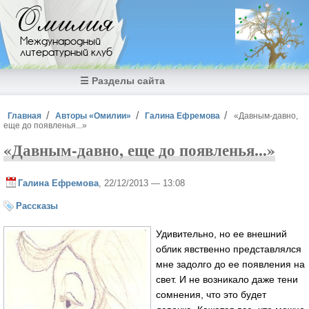
Перейти к основному содержанию
Омилия
Международный
литературный клуб
☰ Разделы сайта
Вы здесь
Главная
Авторы «Омилии»
Галина Ефремова
«Давным-давно,
еще до появленья...»
«Давным-давно, еще до появленья...»
Галина Ефремова
, 22/12/2013 — 13:08
Рассказы
Удивительно, но ее внешний
облик явственно представлялся
мне задолго до ее появления на
свет. И не возникало даже тени
сомнения, что это будет