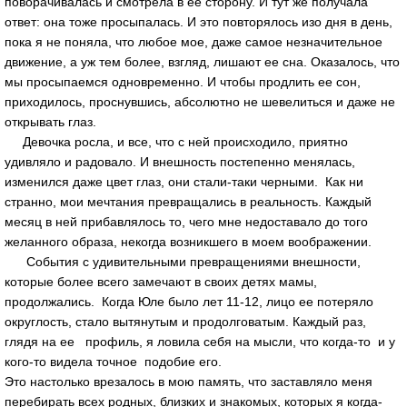
поворачивалась и смотрела в ее сторону. И тут же получала
ответ: она тоже просыпалась. И это повторялось изо дня в день,
пока я не поняла, что любое мое, даже самое незначительное
движение, а уж тем более, взгляд, лишают ее сна. Оказалось, что
мы просыпаемся одновременно. И чтобы продлить ее сон,
приходилось, проснувшись, абсолютно не шевелиться и даже не
открывать глаз.
Девочка росла, и все, что с ней происходило, приятно
удивляло и радовало. И внешность постепенно менялась,
изменился даже цвет глаз, они стали-таки черными. Как ни
странно, мои мечтания превращались в реальность. Каждый
месяц в ней прибавлялось то, чего мне недоставало до того
желанного образа, некогда возникшего в моем воображении.
События с удивительными превращениями внешности,
которые более всего замечают в своих детях мамы,
продолжались. Когда Юле было лет 11-12, лицо ее потеряло
округлость, стало вытянутым и продолговатым. Каждый раз,
глядя на ее профиль, я ловила себя на мысли, что когда-то и у
кого-то видела точное подобие его.
Это настолько врезалось в мою память, что заставляло меня
перебирать всех родных, близких и знакомых, которых я когда-