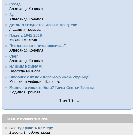
Сосед
Александр Конопля
Ад
Александр Конопля
Детям о Рождестве Иоанна Предтечи
Людмила Громова
Память 1941-2026
Михаил Малеин
"Когда шипит в тиши машина..."
Александр Конопля
Снег
Александр Конопля
НАШИМ ВОИНАМ
Надежда Кушкова
Сказание о жене Адера и о рыжей блуднице
Монахиня Евфимия Пащенко
Можно ли увидеть Бога? Тайна Святой Троицы
Людмила Громова
1 из 10
→
Новые комментарии
Благодарность мастеру
1 месяц 1 неделя
назад