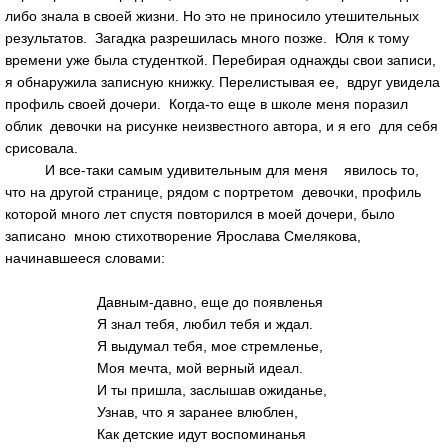
либо знала в своей жизни. Но это не приносило утешительных
результатов. Загадка разрешилась много позже. Юля к тому
времени уже была студенткой. Перебирая однажды свои записи,
я обнаружила записную книжку. Перелистывая ее, вдруг увидела
профиль своей дочери. Когда-то еще в школе меня поразил
облик девочки на рисунке неизвестного автора, и я его для себя
срисовала.
И все-таки самым удивительным для меня явилось то,
что на другой странице, рядом с портретом девочки, профиль
которой много лет спустя повторился в моей дочери, было
записано мною стихотворение Ярослава Смелякова,
начинавшееся словами:
Давным-давно, еще до появленья
Я знал тебя, любил тебя и ждал.
Я выдумал тебя, мое стремленье,
Моя мечта, мой верный идеал.
И ты пришла, заслышав ожиданье,
Узнав, что я заранее влюблен,
Как детские идут воспоминанья