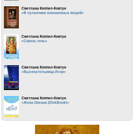
Светлана Коппел-Ковтун
«В чуланчике изношенных вещей»
Светлана Коппел-Ковтун
«Сквозь тень»
Светлана Коппел-Ковтун
«Высекательница Искр»
Светлана Коппел-Ковтун
«Жена Океана (DiskBook)»