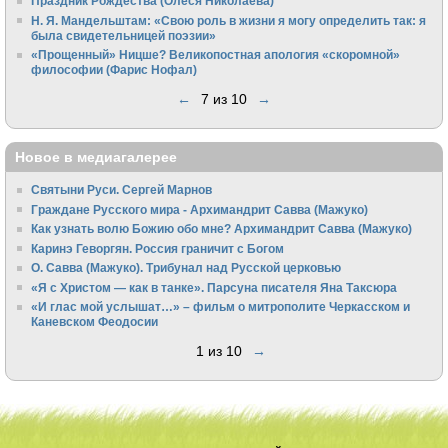
Праздник Рождества (Олеся Николаева)
Н. Я. Мандельштам: «Свою pоль в жизни я могу опpеделить так: я
была свидетельницей поэзии»
«Прощенный» Ницше? Великопостная апология «скоромной»
философии (Фарис Нофал)
←
7 из 10
→
Новое в медиагалерее
Святыни Руси. Сергей Марнов
Граждане Русского мира - Архимандрит Савва (Мажуко)
Как узнать волю Божию обо мне? Архимандрит Савва (Мажуко)
Каринэ Геворгян. Россия граничит с Богом
О. Савва (Мажуко). Трибунал над Русской церковью
«Я с Христом — как в танке». Парсуна писателя Яна Таксюра
«И глас мой услышат…» – фильм о митрополите Черкасском и
Каневском Феодосии
1 из 10
→