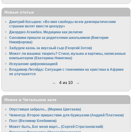
Новые статьи
Дмитрий Косырев: «Во имя свободы всем демократическим
странам велят ввести цензуру»
Джорджо Агамбен. Медицина как религия
Силовики пришли за родителями школьников (Виктория
Никифорова)
Забудем казнь за вкусный сыр (Георгий Зотов)
Может ли машина творить? Стихи, музыка и картины, написанные
компьютером (Екатерина Никитина)
Искушение цифровизацией
Владимир Легойда: Ситуация с гонениями на христиан в Африке
не улучшается
←
4 из 10
→
Новое в Читальном зале
Опустивши забрало... (Марина Цветаева)
Чевенгур. Второе пришествие для буржуазии (Андрей Платонов)
Поэт (Велимир Хлебников)
Может быть, Бог меня ищет... (Сергей Стратановский)