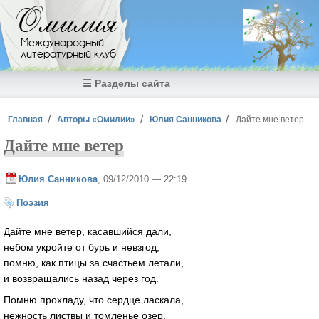
Перейти к основному содержанию
Омилия
Международный
литературный клуб
☰ Разделы сайта
Вы здесь
Главная
Авторы «Омилии»
Юлия Санникова
Дайте мне ветер
Дайте мне ветер
Юлия Санникова
, 09/12/2010 — 22:19
Поэзия
Дайте мне ветер, касавшийся дали,
небом укройте от бурь и невзгод,
помню, как птицы за счастьем летали,
и возвращались назад через год.
Помню прохладу, что сердце ласкала,
нежность листвы и томленье озер,