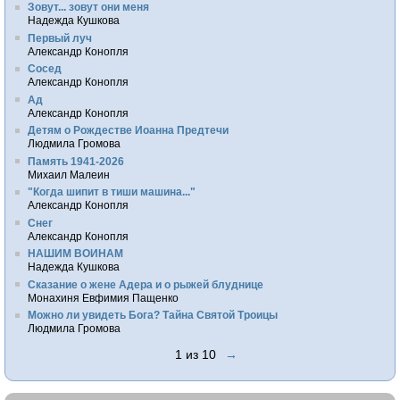
Зовут... зовут они меня
Надежда Кушкова
Первый луч
Александр Конопля
Сосед
Александр Конопля
Ад
Александр Конопля
Детям о Рождестве Иоанна Предтечи
Людмила Громова
Память 1941-2026
Михаил Малеин
"Когда шипит в тиши машина..."
Александр Конопля
Снег
Александр Конопля
НАШИМ ВОИНАМ
Надежда Кушкова
Сказание о жене Адера и о рыжей блуднице
Монахиня Евфимия Пащенко
Можно ли увидеть Бога? Тайна Святой Троицы
Людмила Громова
1 из 10
→