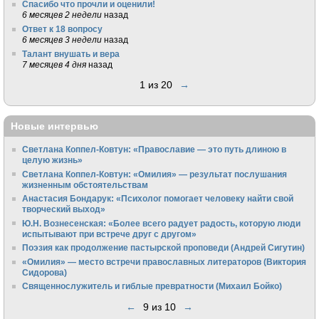
Спасибо что прочли и оценили!
6 месяцев 2 недели
назад
Ответ к 18 вопросу
6 месяцев 3 недели
назад
Талант внушать и вера
7 месяцев 4 дня
назад
1 из 20
→
Новые интервью
Светлана Коппел-Ковтун: «Православие — это путь длиною в
целую жизнь»
Светлана Коппел-Ковтун: «Омилия» — результат послушания
жизненным обстоятельствам
Анастасия Бондарук: «Психолог помогает человеку найти свой
творческий выход»
Ю.Н. Вознесенская: «Более всего радует радость, которую люди
испытывают при встрече друг с другом»
Поэзия как продолжение пастырской проповеди (Андрей Сигутин)
«Омилия» — место встречи православных литераторов (Виктория
Сидорова)
Священнослужитель и гиблые превратности (Михаил Бойко)
←
9 из 10
→