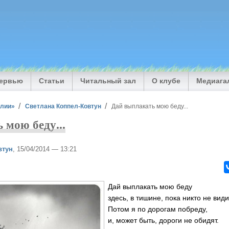
тервью
Статьи
Читальный зал
О клубе
Медиага
илии»
Светлана Коппел-Ковтун
Дай выплакать мою беду...
 мою беду...
втун
, 15/04/2014 — 13:21
Дай выплакать мою беду
здесь, в тишине, пока никто не види
Потом я по дорогам побреду,
и, может быть, дороги не обидят.