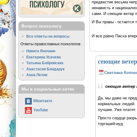
предвестие весьма непр
ненависть и национализ
сами. И сеющие ветер 
И Вы правы - остается т
Вопрос психологу
И все равно Пасха впер
Все ответы на вопросы
Ответы православных психологов:
Никита Яночкин
Екатерина Усачева
сеющие вете
Татьяна Бобровских
Анастасия Бондарук
Светлана Коппе
Анна Лелик
сеющие ветер 
Мы в социальных сетях
Да, мы даже не пред
ВКонтакте
нормальных людей. В
лучшие. Уже платят.
YouTube
Просто сердце разры
торгашей-иуд.