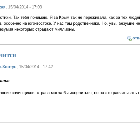
кая
, 15/04/2014 - 17:03
тихи. Так тебя понимаю. Я за Крым так не переживала, как за тех люде
, особенно на юго-востоке. У нас там родственники. Но, увы, безумие не
безумия некоторых страдают миллионы.
отв
ечится
л-Ковтун
, 15/04/2014 - 17:42
чится
каяние зачинщиков страна могла бы исцелиться, но на это расчитывать 