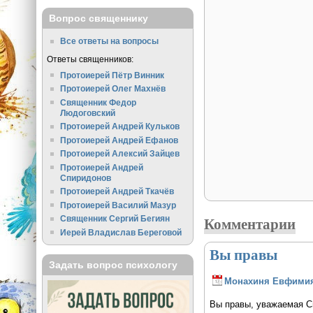
Вопрос священнику
Все ответы на вопросы
Ответы священников:
Протоиерей Пётр Винник
Протоиерей Олег Махнёв
Священник Федор
Людоговский
Протоиерей Андрей Кульков
Протоиерей Андрей Ефанов
Протоиерей Алексий Зайцев
Протоиерей Андрей
Спиридонов
Протоиерей Андрей Ткачёв
Протоиерей Василий Мазур
Комментарии
Священник Сергий Бегиян
Иерей Владислав Береговой
Вы правы
Задать вопрос психологу
Монахиня Евфими
Вы правы, уважаемая Св