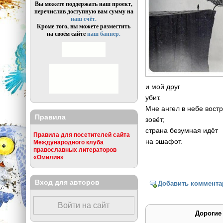
Вы можете поддержать наш проект,
перечислив доступную вам сумму на
наш счёт.
Кроме того, вы можете разместить
на своём сайте
наш баннер.
и мой друг
убит.
Мне ангел в небе вост
Правила
зовёт;
страна безумная идёт
Правила для посетителей сайта
на эшафот.
Международного клуба
православных литераторов
«Омилия»
Вход для авторов
Добавить коммента
Войти на сайт
Дорогие