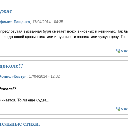
 ужас
вфимия Пащенко
, 17/04/2014 - 04:35
- пресловутая вызванная буря сметает всех- виновных и невинных. Так бы
., когда своей кровью платили и лучшие...и запалатили чужую цену. Гос
отв
 доколе!?
Коппел-Ковтун
, 17/04/2014 - 12:32
доколе!?
чинается. То ли ещё будет...
отв
тельные стихи.