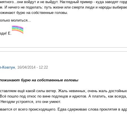
иятного...они войдут и не выйдут. Наглядный пример - куда заводят гор
м. И ничего не поделать: путь жизни или смерти люди и народы выбира
пожинают бурю на собственные головы.
олько молиться...
еди! Е.
р
л-Ковтун
, 16/04/2014 - 12:22
пожинают бурю на собственные головы
ставляем ещё какой силы ветер. Жаль невинных, очень жаль достойных
сё пошло под откос по вине подлецов и идиотов. А платить, как всегда,
 Негодяи устроятся, это они умеют.
вается от всего происходящего. Едва сдерживаю слова проклятия в адр