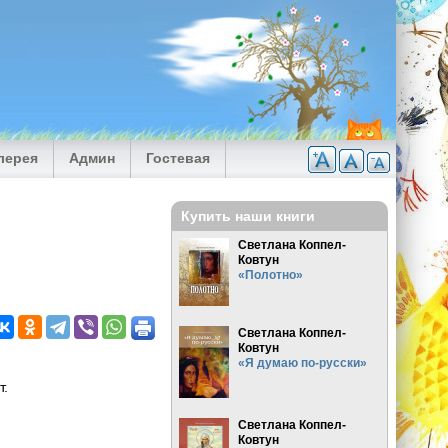
лерея
Админ
Гостевая
Купить наши книги
Светлана Коппел-
Ковтун
«Полотно»
Светлана Коппел-
Ковтун
«Я думаю по-русски»
т.
Светлана Коппел-
Ковтун