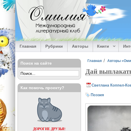
Перейти к основному содержанию
Омилия
Международный
литературный клуб
Главная
Рубрики
Авторы
Книги
Ин
Вы здесь
Главная
Авторы «Ом
Поиск на сайте
Дай выплакать
Светлана Коппел-Ко
Как помочь проекту?
Поэзия
ДОРОГИЕ ДРУЗЬЯ!