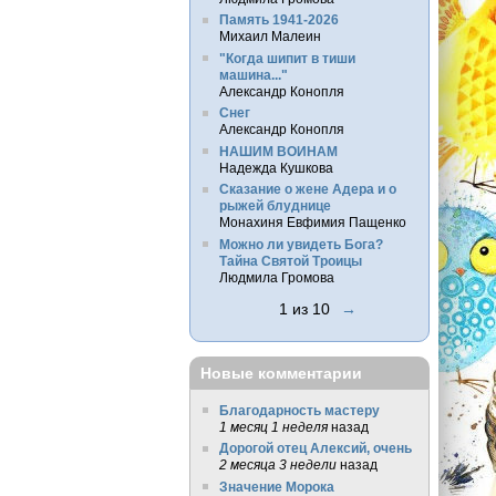
Память 1941-2026
Михаил Малеин
"Когда шипит в тиши
машина..."
Александр Конопля
Снег
Александр Конопля
НАШИМ ВОИНАМ
Надежда Кушкова
Сказание о жене Адера и о
рыжей блуднице
Монахиня Евфимия Пащенко
Можно ли увидеть Бога?
Тайна Святой Троицы
Людмила Громова
1 из 10
→
Новые комментарии
Благодарность мастеру
1 месяц 1 неделя
назад
Дорогой отец Алексий, очень
2 месяца 3 недели
назад
Значение Морока