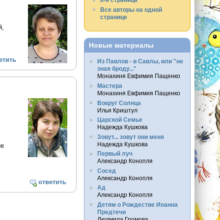
Все авторы на одной
странице
й,
Новые материалы
етить
Из Павлов - в Савлы, или "не
зная броду..."
Монахиня Евфимия Пащенко
Мастера
Монахиня Евфимия Пащенко
Вокруг Солнца
Илья Криштул
Царской Семье
Надежда Кушкова
Зовут... зовут они меня
Надежда Кушкова
не
Первый луч
Александр Конопля
Сосед
Александр Конопля
ответить
Ад
Александр Конопля
Детям о Рождестве Иоанна
Предтечи
Людмила Громова