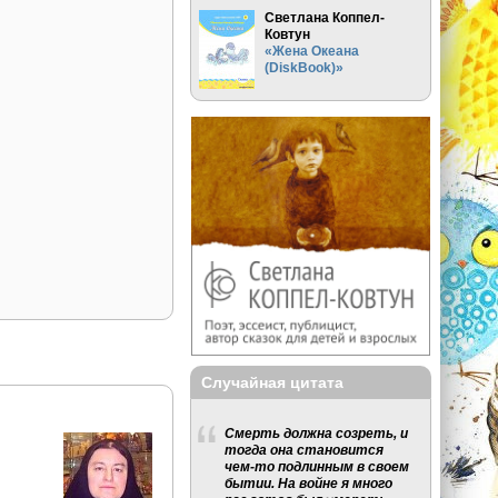
Светлана Коппел-
Ковтун
«Жена Океана
(DiskBook)»
Случайная цитата
Смерть должна созреть, и
тогда она становится
чем-то подлинным в своем
бытии. На войне я много