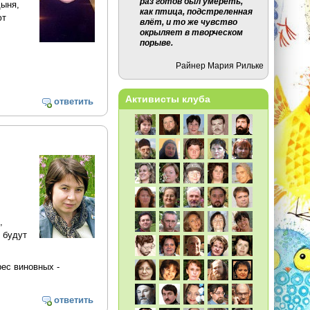
раз готов был умереть,
дыня,
как птица, подстреленная
ют
влёт, и то же чувство
окрыляет в творческом
порыве.
Райнер Мария Рильке
Активисты клуба
ответить
,
 будут
ес виновных -
ответить