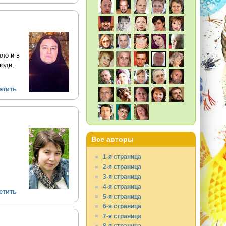
ло и в
поди,
етить
Все авторы
1-я страница
2-я страница
3-я страница
4-я страница
етить
5-я страница
6-я страница
7-я страница
8-я страница