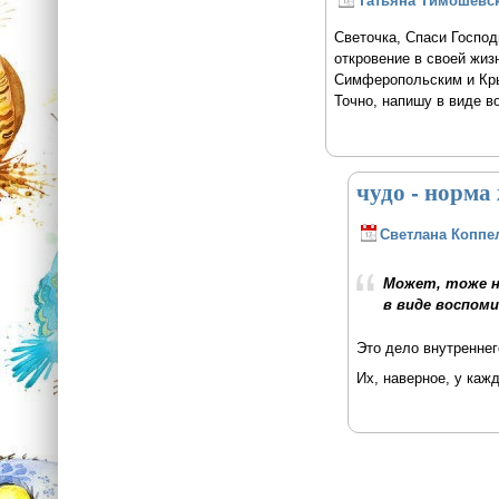
Татьяна Тимошевс
Светочка, Спаси Господ
откровение в своей жиз
Симферопольским и Кры
Точно, напишу в виде в
чудо - норма
Светлана Коппе
Может, тоже н
в виде воспоми
Это дело внутреннег
Их, наверное, у каж