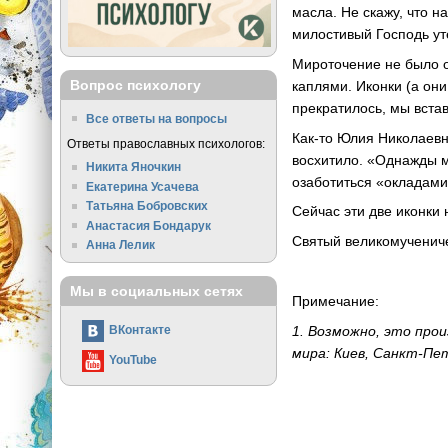
масла. Не скажу, что н
милостивый Господь у
Мироточение не было о
Вопрос психологу
каплями. Иконки (а он
прекратилось, мы встав
Все ответы на вопросы
Как-то Юлия Николаевн
Ответы православных психологов:
восхитило. «Однажды м
Никита Яночкин
озаботиться «окладами
Екатерина Усачева
Татьяна Бобровских
Сейчас эти две иконки
Анастасия Бондарук
Святый великомучениче
Анна Лелик
Мы в социальных сетях
Примечание:
1. Возможно, это про
ВКонтакте
мира: Киев, Санкт-Пет
YouTube