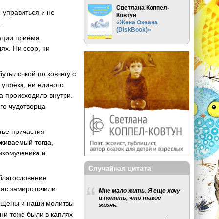
Светлана Коппел-
 управиться и не
Ковтун
«Жена Океана
.
(DiskBook)»
зации приёма
ях. Ни ссор, ни
утылочкой по ковчегу с
 упрёка, ни единого
да происходило внутри.
ого чудотворца
стье причастия
еживаемый тогда,
ликомученика и
Случайная цитата
благословение
нас замироточили.
Мне мало жить. Я еще хочу
и понять, что такое
рощены и наши молитвы
жизнь.
они тоже были в каплях