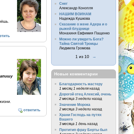
Снег
Александр Конопля
НАШИМ ВОИНАМ
Надежда Кушкова
вёшь.
Сказание о жене Адера и о
рыжей блуднице
Монахиня Евфимия Пащенко
етить
Можно ли увидеть Бога?
Тайна Святой Троицы
Людмила Громова
1 из 10
→
Новые комментарии
напишу
Благодарность мастеру
1 месяц 1 неделя
назад
Дорогой отец Алексий, очень
2 месяца 3 недели
назад
жизни.
Значение Морока
2 месяца 3 недели
назад
ответить
Храни Господь на путях
Вашего
3 месяца 1 день
назад
Протитип фрау Берты был