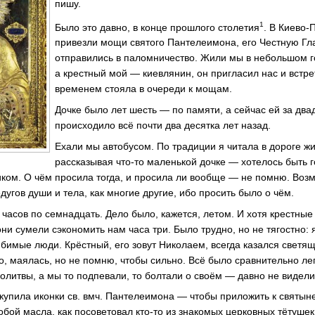
пишу.
1
Было это давно, в конце прошлого столетия
. В Киево-
привезли мощи святого Пантелеимона, его Честную Гл
отправились в паломничество. Жили мы в небольшом г
а крестный мой — киевлянин, он пригласил нас и встре
временем стояла в очереди к мощам.
Дочке было лет шесть — по памяти, а сейчас ей за два
происходило всё почти два десятка лет назад.
Ехали мы автобусом. По традиции я читала в дороге жи
рассказывая что-то маленькой дочке — хотелось быть г
ком. О чём просила тогда, и просила ли вообще — не помню. Воз
дугов души и тела, как многие другие, ибо просить было о чём.
 часов по семнадцать. Дело было, кажется, летом. И хотя крестные
они сумели сэкономить нам часа три. Было трудно, но не тягостно:
бимые люди. Крёстный, его зовут Николаем, всегда казался светящ
о, маялась, но не помню, чтобы сильно. Всё было сравнительно лег
литвы, а мы то подпевали, то болтали о своём — давно не видели
 купила иконки св. вмч. Пантелеимона — чтобы приложить к святын
обой масла, как посоветовал кто-то из знакомых церковных тётушек