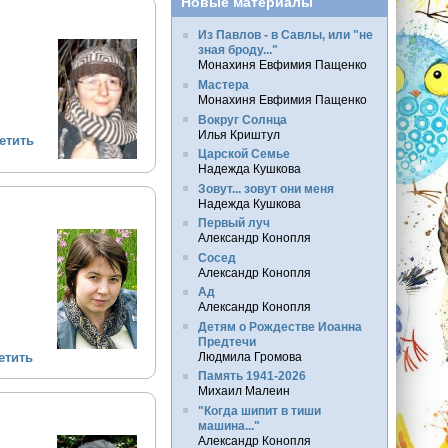
Новые материалы
Из Павлов - в Савлы, или "не
зная броду..."
Монахиня Евфимия Пащенко
Мастера
Монахиня Евфимия Пащенко
Вокруг Солнца
Илья Криштул
етить
Царской Семье
Надежда Кушкова
Зовут... зовут они меня
Надежда Кушкова
Первый луч
Александр Конопля
Сосед
Александр Конопля
Ад
Александр Конопля
Детям о Рождестве Иоанна
Предтечи
Людмила Громова
етить
Память 1941-2026
Михаил Малеин
"Когда шипит в тиши
машина..."
Александр Конопля