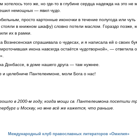
ам хотелось того же, но где-то в глубине сердца надежда на это не 
тешил немощных — явил чудо.
бильным, просто картонные иконочки в течение полугода или чут
и стояли в книжном шкафу) словно потели маслом. Гораздо позже, 
или их в рамки.
а Вознесенская спрашивала о чудесах, и я написала ей о своих бу
ироточившая икона навсегда остаётся чудотворной», — ответила о
».
 на Донбассе, в доме нашего друга — там нужнее.
 и целебниче Пантелеимоне, моли Бога о нас!
изошло в 2000-м году, когда мощи св. Пантелеимона посетили т
ербург и Москву, но мне всё же кажется, что раньше.
Международный клуб православных литераторов «Омилия»