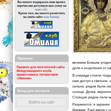
Вы можете поддержать наш проект,
перечислив доступную вам сумму на
наш счёт.
Кроме того, вы можете разместить
на своём сайте
наш баннер.
Правила
великим Божьим угодни
Правила для посетителей сайта
доли и исцеления от не
Международного клуба
православных литераторов
В очереди стояли тогда
«Омилия»
нам доступ к святыне, 
сильна, рядом были лю
Вход для авторов
солнце. Дочка, вероятн
Стоящие рядом пели мо
Войти на сайт
Разумеется, я заранее
близким. Ещё взяла с с