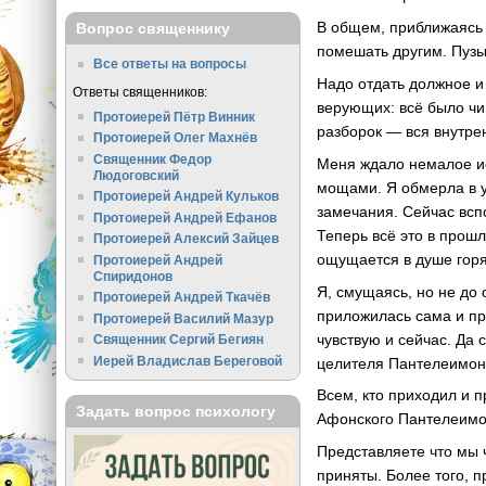
В общем, приближаясь 
Вопрос священнику
помешать другим. Пузы
Все ответы на вопросы
Надо отдать должное и
Ответы священников:
верующих: всё было чин
Протоиерей Пётр Винник
разборок — вся внутре
Протоиерей Олег Махнёв
Священник Федор
Меня ждало немалое ис
Людоговский
мощами. Я обмерла в уж
Протоиерей Андрей Кульков
замечания. Сейчас всп
Протоиерей Андрей Ефанов
Теперь всё это в прош
Протоиерей Алексий Зайцев
ощущается в душе горя
Протоиерей Андрей
Спиридонов
Я, смущаясь, но не до 
Протоиерей Андрей Ткачёв
приложилась сама и пр
Протоиерей Василий Мазур
чувствую и сейчас. Да 
Священник Сергий Бегиян
Иерей Владислав Береговой
целителя Пантелеимон
Всем, кто приходил и 
Задать вопрос психологу
Афонского Пантелеимон
Представляете что мы 
приняты. Более того, п