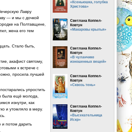
«Ксеньюшка, голубка
Христова»
Печерскую Лавру
аву — и мы с дочкой
Светлана Коппел-
ородке на Полтавщине,
Ковтун
«Макаровы крылья»
тил, жена его тем
дцать. Стало быть,
Светлана Коппел-
Ковтун
«В чуланчике
тие, акафист святому,
изношенных вещей»
отовыми к встрече с
можно, просила лучшей
Светлана Коппел-
Ковтун
«Сквозь тень»
 постарались упростить
 я была ещё молода,
имся изнутри, как
Светлана Коппел-
ко и утомляло в меру.
Ковтун
сь.
«Высекательница
Искр»
е и потом дарить
.