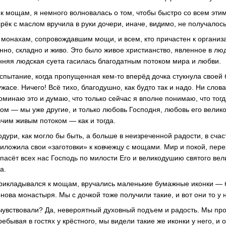
к мощам, я немного волновалась о том, чтобы быстро со всем этим
рёк с маслом вручила в руки дочери, иначе, видимо, не получалось
 монахам, сопровождавшим мощи, и всем, кто причастен к органи
но, складно и живо. Это было живое христианство, явленное в люд
нняя людская суета гасилась благодатным потоком мира и любви.
пытание, когда пропущенная кем-то вперёд дочка стукнула своей б
асе. Ничего! Всё тихо, благодушно, как будто так и надо. Ни слова
оминаю это и думаю, что только сейчас я вполне понимаю, что тог
лом — мы уже другие, и только любовь Господня, любовь его велик
чим живым потоком — как и тогда.
одури, как могло бы быть, а больше в неизреченной радости, в сча
иложила свои «заготовки» к ковчежцу с мощами. Мир и покой, пер
спасёт всех нас Господь по милости Его и великодушию святого ве
а.
прикладывался к мощам, вручались маленькие бумажные иконки — 
ова монастыря. Мы с дочкой тоже получили такие, и вот они то у 
чувствовали? Да, невероятный духовный подъем и радость. Мы п
ребывая в гостях у крёстного, мы видели такие же иконки у него, и 