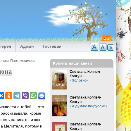
лерея
Админ
Гостевая
ченика Пантелеимона
Купить наши книги
мона
Светлана Коппел-
Ковтун
«Полотно»
Светлана Коппел-
Ковтун
«Я думаю по-русски»
чившееся с тобой — это
 рассказывала, кроме
ость написать, и как
Светлана Коппел-
а Целителя, потому и
Ковтун