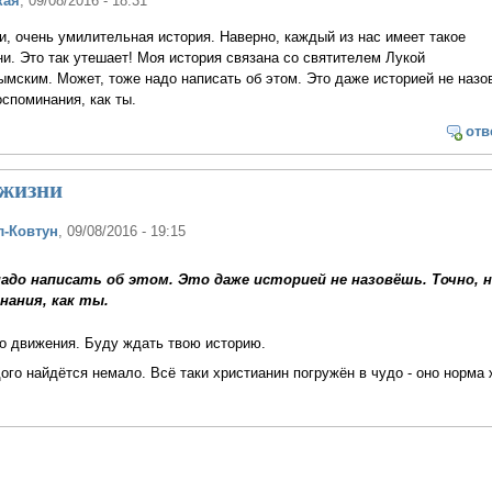
кая
, 09/08/2016 - 18:31
и, очень умилительная история. Наверно, каждый из нас имеет такое
ни. Это так утешает! Моя история связана со святителем Лукой
мским. Может, тоже надо написать об этом. Это даже историей не назо
оспоминания, как ты.
отв
 жизни
л-Ковтун
, 09/08/2016 - 19:15
адо написать об этом. Это даже историей не назовёшь. Точно, 
нания, как ты.
о движения. Буду ждать твою историю.
дого найдётся немало. Всё таки христианин погружён в чудо - оно норма 