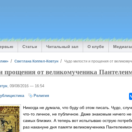
тервью
Статьи
Читальный зал
О клубе
Медиага
илии»
Светлана Коппел-Ковтун
Чудо милости и прощения от великому
и прощения от великомученика Пантелеи
втун
, 09/08/2016 — 16:54
ублицистика
Религия
Никогда не думала, что буду об этом писать. Чудо, слу
что-то личное, не публичное. Даже знакомым ничего не
самых близких. А теперь вот испытываю острую потребн
раз накануне дня памяти великомученика Пантелеимон