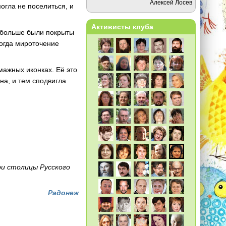
Алексей Лосев
могла не поселиться, и
Активисты клуба
ь больше были покрыты
когда мироточение
мажных иконках. Её это
на, и тем сподвигла
ри столицы Русского
Радонеж