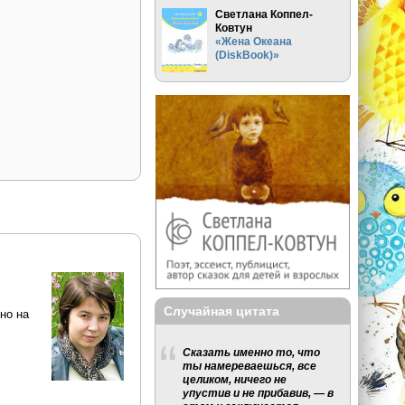
Светлана Коппел-
Ковтун
«Жена Океана
(DiskBook)»
Случайная цитата
но на
Сказать именно то, что
ты намереваешься, все
целиком, ничего не
упустив и не прибавив, — в