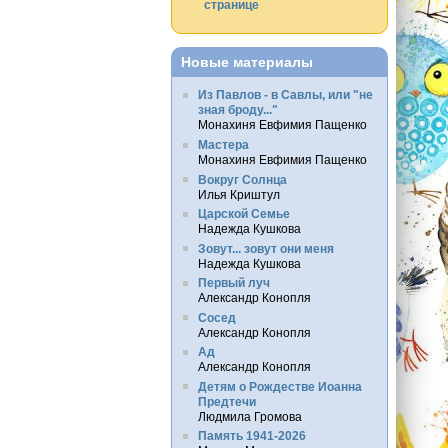
странице
Новые материалы
Из Павлов - в Савлы, или "не
зная броду..."
Монахиня Евфимия Пащенко
Мастера
Монахиня Евфимия Пащенко
Вокруг Солнца
Илья Криштул
Царской Семье
Надежда Кушкова
Зовут... зовут они меня
Надежда Кушкова
Первый луч
Александр Конопля
Сосед
Александр Конопля
Ад
Александр Конопля
Детям о Рождестве Иоанна
Предтечи
Людмила Громова
Память 1941-2026