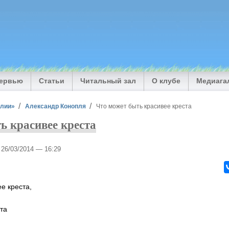
тервью
Статьи
Читальный зал
О клубе
Медиага
илии»
Александр Конопля
Что может быть красивее креста
ь красивее креста
, 26/03/2014 — 16:29
е креста,
та