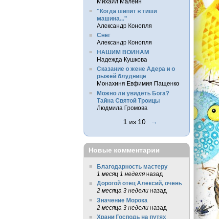
Михаил Малеин
"Когда шипит в тиши
машина..."
Александр Конопля
Снег
Александр Конопля
НАШИМ ВОИНАМ
Надежда Кушкова
Сказание о жене Адера и о
рыжей блуднице
Монахиня Евфимия Пащенко
Можно ли увидеть Бога?
Тайна Святой Троицы
Людмила Громова
1 из 10
→
Новые комментарии
Благодарность мастеру
1 месяц 1 неделя
назад
Дорогой отец Алексий, очень
2 месяца 3 недели
назад
Значение Морока
2 месяца 3 недели
назад
Храни Господь на путях