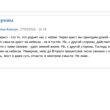
ороны
ппел-Ковтун
, 27/03/2014 - 16:19
рест - это то, что роднит нас с небом. Через крест мы приходим домой -
то смысле крест на небесах - не в гостях. Но, с другой стороны, действи
что с ними связано - удел земной жизни. Но, с другой стороны, Господь и
уже на небесах. Наверное, небо до Второго пришетсвия тесно связано с 
зь, мост и даже суть отчасти, в некотром смысле. Не знаю...