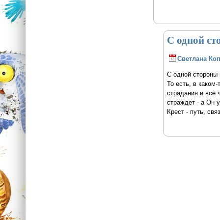
С одной ст
Светлана Ко
С одной стороны к
То есть, в каком-
страдания и всё 
страждет - а Он 
Крест - путь, свя