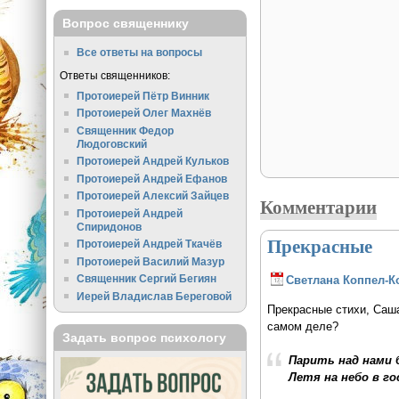
Вопрос священнику
Все ответы на вопросы
Ответы священников:
Протоиерей Пётр Винник
Протоиерей Олег Махнёв
Священник Федор
Людоговский
Протоиерей Андрей Кульков
Протоиерей Андрей Ефанов
Протоиерей Алексий Зайцев
Комментарии
Протоиерей Андрей
Спиридонов
Прекрасные
Протоиерей Андрей Ткачёв
Протоиерей Василий Мазур
Священник Сергий Бегиян
Светлана Коппел-К
Иерей Владислав Береговой
Прекрасные стихи, Саша
самом деле?
Задать вопрос психологу
Парить над нами 
Летя на небо в го