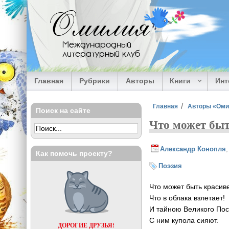
Перейти к основному содержанию
Омилия
Международный
литературный клуб
Главная
Рубрики
Авторы
Книги
Ин
Вы здесь
Главная
Авторы «Ом
Поиск на сайте
Что может быт
Александр Конопля
Как помочь проекту?
Поэзия
Что может быть красиве
Что в облака взлетает!
И тайною Великого Пос
С ним купола сияют.
ДОРОГИЕ ДРУЗЬЯ!