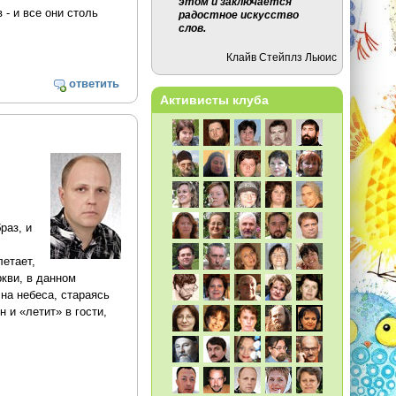
этом и заключается
 - и все они столь
радостное искусство
слов.
Клайв Стейплз Льюис
ответить
Активисты клуба
раз, и
етает,
ркви, в данном
на небеса, стараясь
 и «летит» в гости,