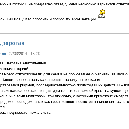
ебо - в гости? Я не предлагаю ответ, у меня несколько вариантов ответов
ась. Решила у Вас спросить и попросить аргументации
, дорогая
пля
, 27/03/2014 - 15:26
ая Светлана Анатольевна!
у комментарию!
ки моего стихотворения: для себя я не пробовал её объяснять, явился об
е Вашего вопроса попытался понять, почему я так сказал.
дствовался рифмой, последовательностью происходящих действий – взл
и, а смысловая составляющая, думаю, такова: земной крест на куполе це
меня был теми молитвами, той любовью, с которыми прихожане смотрят 
ядом с Господом, а так как крест земной, несмотря на свою святость, он
тся.
сь, подправьте, пожалуйста.