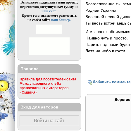
Вы можете поддержать наш проект,
Благословенна ты, зем
перечислив доступную вам сумму на
Родная Украина.
наш счёт.
Кроме того, вы можете разместить
Весенней песней дивно
на своём сайте
наш баннер.
Ты вновь встречаешь с
И мы навек обнимемся 
Наивно чуть и просто.
Парить над нами будет 
Летя на небо в гости.
Правила
Правила для посетителей сайта
Добавить коммента
Международного клуба
православных литераторов
«Омилия»
Дорогие
Вход для авторов
Войти на сайт