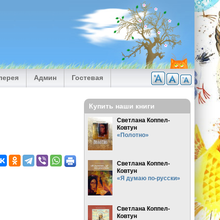
лерея
Админ
Гостевая
Купить наши книги
Светлана Коппел-
Ковтун
«Полотно»
Светлана Коппел-
Ковтун
«Я думаю по-русски»
Светлана Коппел-
Ковтун