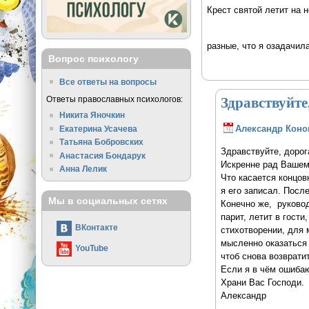
Крест святой летит на н
разные, что я озадачил
Вопрос психологу
Все ответы на вопросы
Здравствуйте
Ответы православных психологов:
Никита Яночкин
Александр Коно
Екатерина Усачева
Татьяна Бобровских
Здравствуйте, дорог
Анастасия Бондарук
Искренне рад Вашем
Анна Лелик
Что касается концов
я его записал. Посл
Мы в социальных сетях
Конечно же, руково
парит, летит в гост
ВКонтакте
стихотворении, для 
мысленно оказаться р
YouTube
чтоб снова возврати
Если я в чём ошибаю
Храни Вас Господи.
Александр