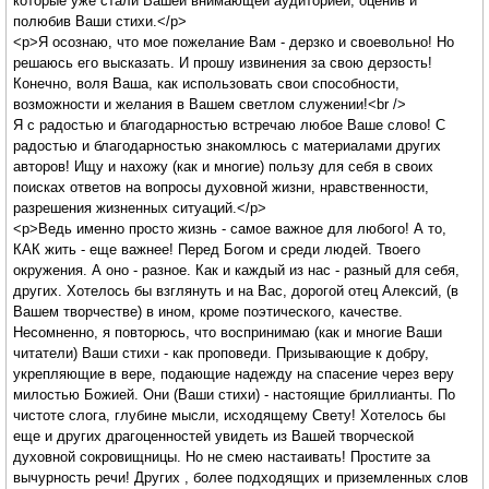
которые уже стали Вашей внимающей аудиторией, оценив и
полюбив Ваши стихи.</p>
<p>Я осознаю, что мое пожелание Вам - дерзко и своевольно! Но
решаюсь его высказать. И прошу извинения за свою дерзость!
Конечно, воля Ваша, как использовать свои способности,
возможности и желания в Вашем светлом служении!<br />
Я с радостью и благодарностью встречаю любое Ваше слово! С
радостью и благодарностью знакомлюсь с материалами других
авторов! Ищу и нахожу (как и многие) пользу для себя в своих
поисках ответов на вопросы духовной жизни, нравственности,
разрешения жизненных ситуаций.</p>
<p>Ведь именно просто жизнь - самое важное для любого! А то,
КАК жить - еще важнее! Перед Богом и среди людей. Твоего
окружения. А оно - разное. Как и каждый из нас - разный для себя,
других. Хотелось бы взглянуть и на Вас, дорогой отец Алексий, (в
Вашем творчестве) в ином, кроме поэтического, качестве.
Несомненно, я повторюсь, что воспринимаю (как и многие Ваши
читатели) Ваши стихи - как проповеди. Призывающие к добру,
укрепляющие в вере, подающие надежду на спасение через веру
милостью Божией. Они (Ваши стихи) - настоящие бриллианты. По
чистоте слога, глубине мысли, исходящему Свету! Хотелось бы
еще и других драгоценностей увидеть из Вашей творческой
духовной сокровищницы. Но не смею настаивать! Простите за
вычурность речи! Других , более подходящих и приземленных слов