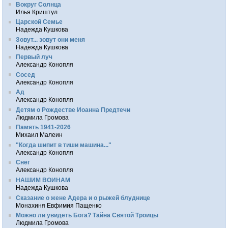
Вокруг Солнца
Илья Криштул
Царской Семье
Надежда Кушкова
Зовут... зовут они меня
Надежда Кушкова
Первый луч
Александр Конопля
Сосед
Александр Конопля
Ад
Александр Конопля
Детям о Рождестве Иоанна Предтечи
Людмила Громова
Память 1941-2026
Михаил Малеин
"Когда шипит в тиши машина..."
Александр Конопля
Снег
Александр Конопля
НАШИМ ВОИНАМ
Надежда Кушкова
Сказание о жене Адера и о рыжей блуднице
Монахиня Евфимия Пащенко
Можно ли увидеть Бога? Тайна Святой Троицы
Людмила Громова