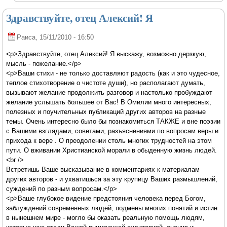
Здравствуйте, отец Алексий! Я
Раиса
, 15/11/2010 - 16:50
<p>Здравствуйте, отец Алексий! Я выскажу, возможно дерзкую,
мысль - пожелание.</p>
<p>Ваши стихи - не только доставляют радость (как и это чудесное,
теплое стихотворение о чистоте души), но располагают думать,
вызывают желание продолжить разговор и настолько пробуждают
желание услышать большее от Вас! В Омилии много интересных,
полезных и поучительных публикаций других авторов на разные
темы. Очень интересно было бы познакомиться ТАКЖЕ и вне поэзии
с Вашими взглядами, советами, разъяснениями по вопросам веры и
прихода к вере . О преодолении столь многих трудностей на этом
пути. О вживании Христианской морали в обыденную жизнь людей.
<br />
Встретишь Ваше высказывание в комментариях к материалам
других авторов - и ухватишься за эту крупицу Ваших размышлений,
суждений по разным вопросам.</p>
<p>Ваше глубокое видение предстояния человека перед Богом,
заблуждений современных людей, подмены многих понятий и истин
в нынешнем мире - могло бы оказать реальную помощь людям,