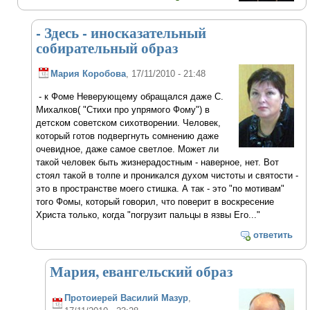
- Здесь - иносказательный
собирательный образ
Мария Коробова
, 17/11/2010 - 21:48
- к Фоме Неверующему обращался даже С.
Михалков( "Стихи про упрямого Фому") в
детском советском сихотворении. Человек,
который готов подвергнуть сомнению даже
очевидное, даже самое светлое. Может ли
такой человек быть жизнерадостным - наверное, нет. Вот
стоял такой в толпе и проникался духом чистоты и святости -
это в пространстве моего стишка. А так - это "по мотивам"
того Фомы, который говорил, что поверит в воскресение
Христа только, когда "погрузит пальцы в язвы Его..."
ответить
Мария, евангельский образ
Протоиерей Василий Мазур
,