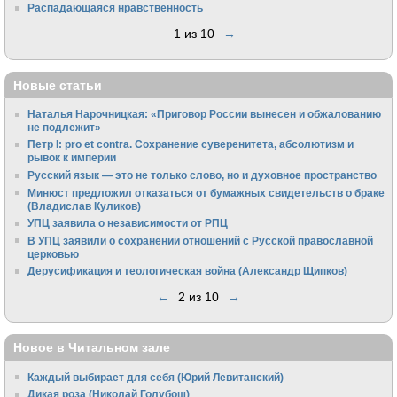
Распадающаяся нравственность
1 из 10
→
Новые статьи
Наталья Нарочницкая: «Приговор России вынесен и обжалованию
не подлежит»
Петр I: pro et contra. Сохранение суверенитета, абсолютизм и
рывок к империи
Русский язык — это не только слово, но и духовное пространство
Минюст предложил отказаться от бумажных свидетельств о браке
(Владислав Куликов)
УПЦ заявила о независимости от РПЦ
В УПЦ заявили о сохранении отношений с Русской православной
церковью
Дерусификация и теологическая война (Александр Щипков)
←
2 из 10
→
Новое в Читальном зале
Каждый выбирает для себя (Юрий Левитанский)
Дикая роза (Николай Голубош)