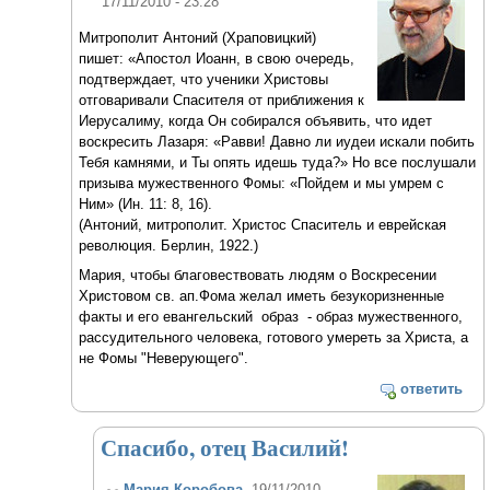
17/11/2010 - 23:28
Митрополит Антоний (Храповицкий)
пишет: «Апостол Иоанн, в свою очередь,
подтверждает, что ученики Христовы
отговаривали Спасителя от приближения к
Иерусалиму, когда Он собирался объявить, что идет
воскресить Лазаря: «Равви! Давно ли иудеи искали побить
Тебя камнями, и Ты опять идешь туда?» Но все послушали
призыва мужественного Фомы: «Пойдем и мы умрем с
Ним» (Ин. 11: 8, 16).
(Антоний, митрополит. Христос Спаситель и еврейская
революция. Берлин, 1922.)
Мария, чтобы благовествовать людям о Воскресении
Христовом св. ап.Фома желал иметь безукоризненные
факты и его евангельский образ - образ мужественного,
рассудительного человека, готового умереть за Христа, а
не Фомы "Неверующего".
ответить
Спасибо, отец Василий!
Мария Коробова
, 19/11/2010 -