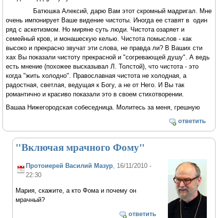
Батюшка Алексий, дарю Вам этот скромный мадригал. Мне
очень импонирует Ваше видение чистоты. Иногда ее ставят в один
ряд с аскетизмом. Но миряне суть люди. Чистота озаряет и
семейный кров, и монашескую келью. Чистота помыслов - как
высоко и прекрасно звучат эти слова, не правда ли? В Ваших сти
хах Вы показали чистоту прекрасной и "согревающей душу". А ведь
есть мнение (похожее высказывал Л. Толстой), что чистота - это
когда "жить холодно". Православная чистота не холодная, а
радостная, светлая, ведущая к Богу, а не от Него. И Вы так
романтично и красиво показали это в своем стихотворении.
Вашаа Нижегородская собеседница. Молитесь за меня, грешную
ответить
"Включая мрачного Фому"
Протоиерей Василий Мазур
, 16/11/2010 -
22:30
Мария, скажите, а кто Фома и почему он
мрачный?
ответить