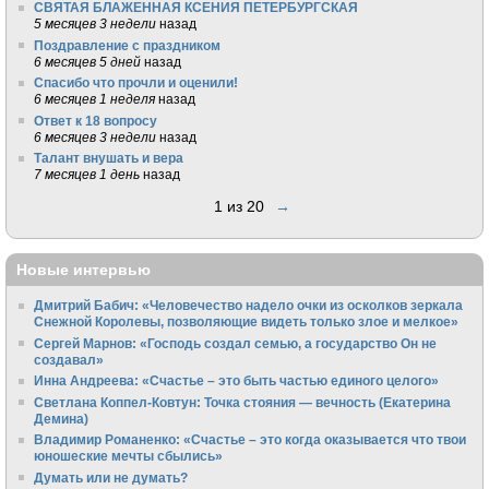
СВЯТАЯ БЛАЖЕННАЯ КСЕНИЯ ПЕТЕРБУРГСКАЯ
5 месяцев 3 недели
назад
Поздравление с праздником
6 месяцев 5 дней
назад
Спасибо что прочли и оценили!
6 месяцев 1 неделя
назад
Ответ к 18 вопросу
6 месяцев 3 недели
назад
Талант внушать и вера
7 месяцев 1 день
назад
1 из 20
→
Новые интервью
Дмитрий Бабич: «Человечество надело очки из осколков зеркала
Снежной Королевы, позволяющие видеть только злое и мелкое»
Сергей Марнов: «Господь создал семью, а государство Он не
создавал»
Инна Андреева: «Счастье – это быть частью единого целого»
Светлана Коппел-Ковтун: Точка стояния — вечность (Екатерина
Демина)
Владимир Романенко: «Счастье – это когда оказывается что твои
юношеские мечты сбылись»
Думать или не думать?