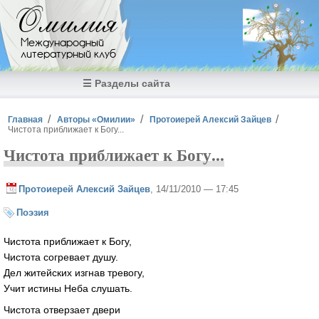
Перейти к основному содержанию
Омилия
Международный
литературный клуб
☰ Разделы сайта
Вы здесь
Главная
Авторы «Омилии»
Протоиерей Алексий Зайцев
Чистота приближает к Богу...
Чистота приближает к Богу...
Протоиерей Алексий Зайцев
, 14/11/2010 — 17:45
Поэзия
Чистота приближает к Богу,
Чистота согревает душу.
Дел житейских изгнав тревогу,
Учит истины Неба слушать.
Чистота отверзает двери