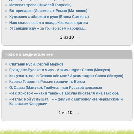
Межевая тропа (Николай Голубош)
Ветеринария (Иеромонах Роман (Матюшин)
Художник с яблоком в руке (Елена Самкова)
Наш класс пошёл в поход. Кошмар педагога
Я санкций жду – за то, что всем народом...
←
2 из 10
→
Новое в медиагалерее
Святыни Руси. Сергей Марнов
Граждане Русского мира - Архимандрит Савва (Мажуко)
Как узнать волю Божию обо мне? Архимандрит Савва (Мажуко)
Каринэ Геворгян. Россия граничит с Богом
О. Савва (Мажуко). Трибунал над Русской церковью
«Я с Христом — как в танке». Парсуна писателя Яна Таксюра
«И глас мой услышат…» – фильм о митрополите Черкасском и
Каневском Феодосии
1 из 10
→