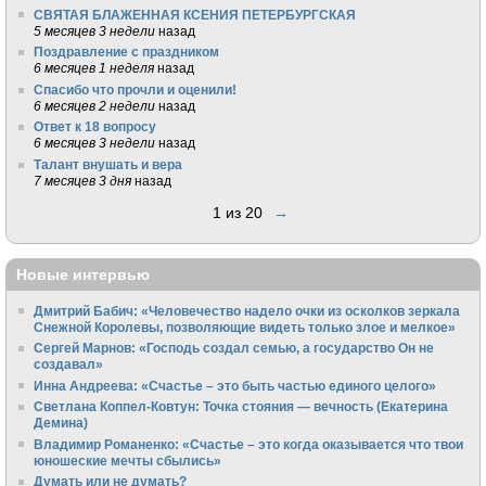
СВЯТАЯ БЛАЖЕННАЯ КСЕНИЯ ПЕТЕРБУРГСКАЯ
5 месяцев 3 недели
назад
Поздравление с праздником
6 месяцев 1 неделя
назад
Спасибо что прочли и оценили!
6 месяцев 2 недели
назад
Ответ к 18 вопросу
6 месяцев 3 недели
назад
Талант внушать и вера
7 месяцев 3 дня
назад
1 из 20
→
Новые интервью
Дмитрий Бабич: «Человечество надело очки из осколков зеркала
Снежной Королевы, позволяющие видеть только злое и мелкое»
Сергей Марнов: «Господь создал семью, а государство Он не
создавал»
Инна Андреева: «Счастье – это быть частью единого целого»
Светлана Коппел-Ковтун: Точка стояния — вечность (Екатерина
Демина)
Владимир Романенко: «Счастье – это когда оказывается что твои
юношеские мечты сбылись»
Думать или не думать?