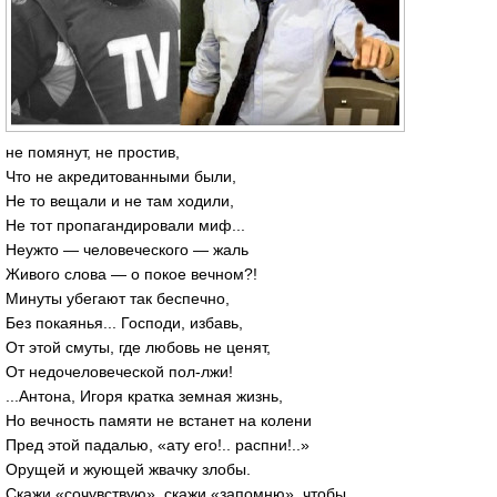
не помянут, не простив,
Что не акредитованными были,
Не то вещали и не там ходили,
Не тот пропагандировали миф...
Неужто — человеческого — жаль
Живого слова — о покое вечном?!
Минуты убегают так беспечно,
Без покаянья... Господи, избавь,
От этой смуты, где любовь не ценят,
От недочеловеческой пол-лжи!
...Антона, Игоря кратка земная жизнь,
Но вечность памяти не встанет на колени
Пред этой падалью, «ату его!.. распни!..»
Орущей и жующей жвачку злобы.
Скажи «сочувствую», скажи «запомню», чтобы