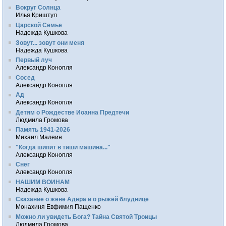
Вокруг Солнца
Илья Криштул
Царской Семье
Надежда Кушкова
Зовут... зовут они меня
Надежда Кушкова
Первый луч
Александр Конопля
Сосед
Александр Конопля
Ад
Александр Конопля
Детям о Рождестве Иоанна Предтечи
Людмила Громова
Память 1941-2026
Михаил Малеин
"Когда шипит в тиши машина..."
Александр Конопля
Снег
Александр Конопля
НАШИМ ВОИНАМ
Надежда Кушкова
Сказание о жене Адера и о рыжей блуднице
Монахиня Евфимия Пащенко
Можно ли увидеть Бога? Тайна Святой Троицы
Людмила Громова