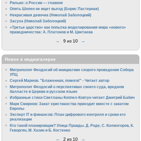
Рильке: о России — главное
Опять Шопен не ищет выгод (Борис Пастернак)
Некрасивая девочка (Николай Заболоцкий)
Засуха (Николай Заболоцкий)
«Третье царство» как попытка моделирования мира «нового»
праведничества: А. Платонов и М. Цветаева
←
9 из 10
→
Новое в медиагалерее
Митрополит Феодосий об инициативе скорого проведения Собора
УПЦ
Сергей Марнов. "Блаженная, помоги!" - Читает автор
Митрополит Феодосий о перспективах своего суда, вредном
балласте в Церкви и русском языке
Избранные стихи Светланы Коппел-Ковтун читает Дмитрий Бабич
Марк Смирнов: Закат христианства приходит вместе с закатом
Европы
Эксперт IT и финансов: План цифрового контроля и сроки его
реализации
Кто такой планировщик? Улица Правды. Д. Роде, С. Колмогоров, К.
Геворгян, М. Хазин и Б. Костенко
←
2 из 10
→