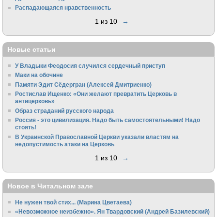
Распадающаяся нравственность
1 из 10
→
Новые статьи
У Владыки Феодосия случился сердечный приступ
Маки на обочине
Памяти Эдит Сёдергран (Алексей Дмитриенко)
Ростислав Ищенко: «Они желают превратить Церковь в
антицерковь»
Образ страданий русского народа
Россия - это цивилизация. Надо быть самостоятельными! Надо
стоять!
В Украинской Православной Церкви указали властям на
недопустимость атаки на Церковь
1 из 10
→
Новое в Читальном зале
Не нужен твой стих... (Марина Цветаева)
«Невозможное неизбежно». Ян Твардовский (Андрей Базилевский)