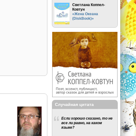
Светлана Коппел-
Ковтун
«Жена Океана
(DiskBook)»
Случайная цитата
Если хорошо сказано, то не
все ли равно, на каком
языке?