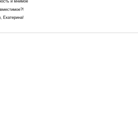
ность и мнимое
овместимое?!
, Екатерина!