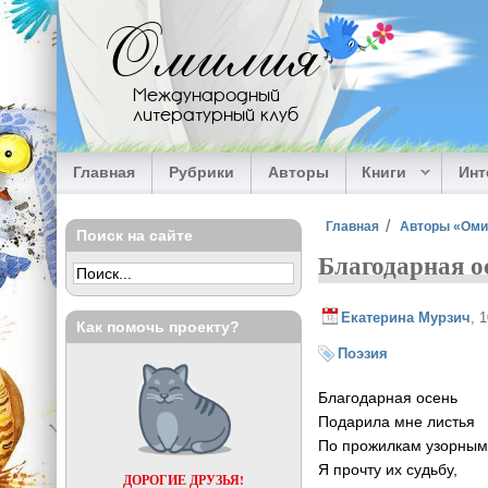
Перейти к основному содержанию
Омилия
Международный
литературный клуб
Главная
Рубрики
Авторы
Книги
Ин
Вы здесь
Главная
Авторы «Ом
Поиск на сайте
Благодарная о
Екатерина Мурзич
, 
Как помочь проекту?
Поэзия
Благодарная осень
Подарила мне листья
По прожилкам узорны
Я прочту их судьбу,
ДОРОГИЕ ДРУЗЬЯ!