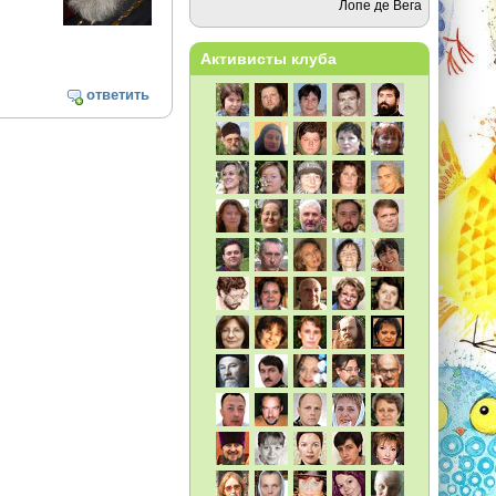
Лопе де Вега
Активисты клуба
ответить