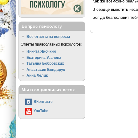
Как же возможно реаль
В сердце вместить нес
Бог да благословит тебя
Вопрос психологу
Все ответы на вопросы
Ответы православных психологов:
Никита Яночкин
Екатерина Усачева
Татьяна Бобровских
Анастасия Бондарук
Анна Лелик
Мы в социальных сетях
ВКонтакте
YouTube