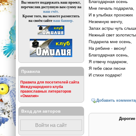
Благодарная осень
Вы можете поддержать наш проект,
перечислив доступную вам сумму на
Мне печаль подарила,
наш счёт.
И в улыбках прохожих
Кроме того, вы можете разместить
на своём сайте
наш баннер.
Неземную мечту,
Запах астры чуть слыш
Нежный свет золотист
Подарила мне осень,
На рябине - весну!
Благодарная осень,
Я отвечу подарком,
Я тебе свои песни
Правила
И стихи подарю!
Правила для посетителей сайта
Международного клуба
православных литераторов
«Омилия»
Добавить коммента
Вход для авторов
Дорогие
Войти на сайт