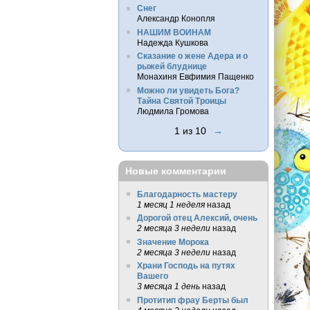
Снег
Александр Конопля
НАШИМ ВОИНАМ
Надежда Кушкова
Сказание о жене Адера и о
рыжей блуднице
Монахиня Евфимия Пащенко
Можно ли увидеть Бога?
Тайна Святой Троицы
Людмила Громова
1 из 10
→
Новые комментарии
Благодарность мастеру
1 месяц 1 неделя
назад
Дорогой отец Алексий, очень
2 месяца 3 недели
назад
Значение Морока
2 месяца 3 недели
назад
Храни Господь на путях
Вашего
3 месяца 1 день
назад
Протитип фрау Берты был