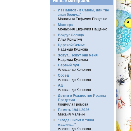
Новые материалы
Из Павлов - в Савлы, или "не
зная броду..."
Монахиня Евфимия Пащенко
Мастера
Монахиня Евфимия Пащенко
Вокруг Солнца
Илья Криштул
Царской Семье
Надежда Кушкова
Зовут... зовут они меня
Надежда Кушкова
Первый луч
Александр Конопля
Сосед
Александр Конопля
Ад
Александр Конопля
Детям о Рождестве Иоанна
Предтечи
Людмила Громова
Память 1941-2026
Михаил Малеин
"Когда шипит в тиши
машина..."
Александр Конопля