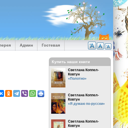
лерея
Админ
Гостевая
Купить наши книги
Светлана Коппел-
Ковтун
«Полотно»
Светлана Коппел-
Ковтун
«Я думаю по-русски»
Светлана Коппел-
Ковтун