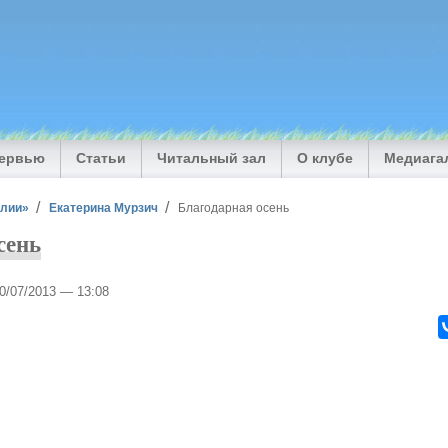
тервью
Статьи
Читальный зал
О клубе
Медиага
илии»
Екатерина Мурзич
Благодарная осень
сень
10/07/2013 — 13:08
м