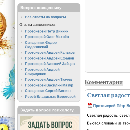
Вопрос священнику
Все ответы на вопросы
Ответы священников:
Протоиерей Пётр Винник
Протоиерей Олег Махнёв
Священник Федор
Людоговский
Протоиерей Андрей Кульков
Протоиерей Андрей Ефанов
Протоиерей Алексий Зайцев
Протоиерей Андрей
Спиридонов
Комментарии
Протоиерей Андрей Ткачёв
Протоиерей Василий Мазур
Священник Сергий Бегиян
Светлая радост
Иерей Владислав Береговой
Протоиерей Пётр В
Задать вопрос психологу
Светлая радость, светл
Вьются словами из твои