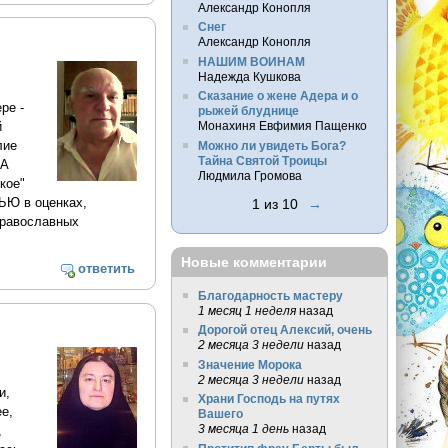
Александр Конопля
Снег
Александр Конопля
НАШИМ ВОИНАМ
Надежда Кушкова
Сказание о жене Адера и о
ре -
рыжей блуднице
й
Монахиня Евфимия Пащенко
лие
Можно ли увидеть Бога?
Тайна Святой Троицы
 А
Людмила Громова
кое"
ЬЮ в оценках,
1 из 10
→
православных
Новые комментарии
ответить
Благодарность мастеру
1 месяц 1 неделя
назад
Дорогой отец Алексий, очень
2 месяца 3 недели
назад
Значение Морока
2 месяца 3 недели
назад
и,
Храни Господь на путях
е,
Вашего
3 месяца 1 день
назад
,