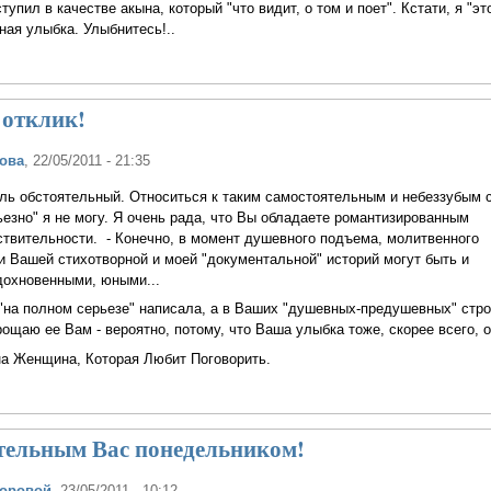
упил в качестве акына, который "что видит, о том и поет". Кстати, я "э
ная улыбка. Улыбнитесь!..
 отклик!
ова
, 22/05/2011 - 21:35
толь обстоятельный. Относиться к таким самостоятельным и небеззубым 
ьезно" я не могу. Я очень рада, что Вы обладаете романтизированным
твительности. - Конечно, в момент душевного подъема, молитвенного
и Вашей стихотворной и моей "документальной" историй могут быть и
дохновенными, юными...
 "на полном серьезе" написала, а в Ваших "душевных-предушевных" стр
рощаю ее Вам - вероятно, потому, что Ваша улыбка тоже, скорее всего,
а Женщина, Которая Любит Поговорить.
тельным Вас понедельником!
Боровой
, 23/05/2011 - 10:12