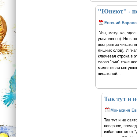
"Юнеют" - не
Евгений Борово
Увы, матушка, здесь
умышленно). Но в по
восприятие читателя
лишних слов). И "на
ключевая строка в э
слово "очи" тоже н
милостивая матушка
писателей...
Так тут и н
Монахиня Е
Так тут и не свят
наверное, послед
избавляются от "