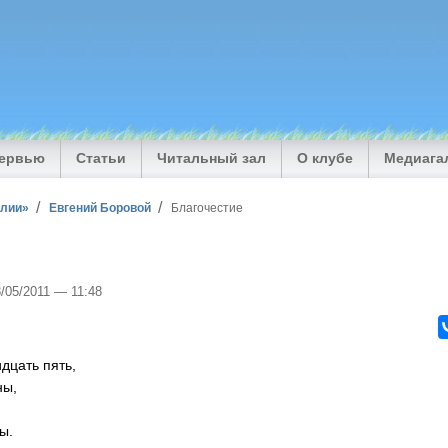
тервью
Статьи
Читальный зал
О клубе
Медиага
илии»
Евгений Боровой
Благочестие
8/05/2011 — 11:48
дцать пять,
ны,
ы.