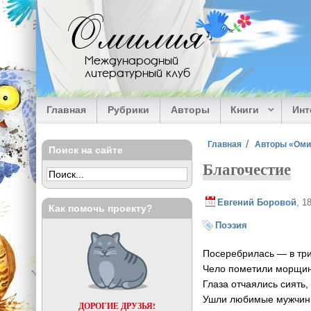
Перейти к основному содержанию
Омилия
Международный
литературный клуб
Главная
Рубрики
Авторы
Книги
Ин
Вы здесь
Главная
Авторы «Ом
Поиск на сайте
Благочестие
Евгений Боровой
, 1
Как помочь проекту?
Поэзия
Посеребрилась — в три
Чело пометили морщи
Глаза отчаялись сиять,
Ушли любимые мужчин
ДОРОГИЕ ДРУЗЬЯ!