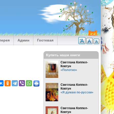
лерея
Админ
Гостевая
Купить наши книги
Светлана Коппел-
Ковтун
«Полотно»
Светлана Коппел-
Ковтун
«Я думаю по-русски»
Светлана Коппел-
Ковтун