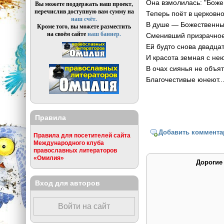
Она взмолилась: "Боже 
Вы можете поддержать наш проект,
перечислив доступную вам сумму на
Теперь поёт в церковн
наш счёт.
В душе — Божественны
Кроме того, вы можете разместить
на своём сайте
наш баннер.
Сменивший призрачное
Ей будто снова двадцат
И красота земная с не
В очах сиянья не объять
Благочестивые юнеют..
Правила
Добавить коммента
Правила для посетителей сайта
Международного клуба
православных литераторов
«Омилия»
Дорогие
Вход для авторов
Войти на сайт