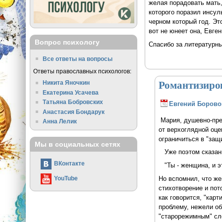
желая порадовать мать,
которого поразил инсуль
черном который год. Эт
вот не юнеет она, Евген
Вопрос психологу
Спасибо за литературны
Все ответы на вопросы
Ответы православных психологов:
Романтизиро
Никита Яночкин
Екатерина Усачева
Татьяна Бобровских
Евгений Борово
Анастасия Бондарук
Мария, душевно-пре
Анна Лелик
от верхоглядной оц
ограничиться в "за
Мы в социальных сетях
Уже поэтом сказан
ВКонтакте
"Ты - женщина, и эт
Но вспомнил, что же
YouTube
стихотворение и пот
как говорится, "кар
проблему, нежели об
"старорежимным" сло