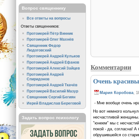
Вопрос священнику
Все ответы на вопросы
Ответы священников:
Протоиерей Пётр Винник
Протоиерей Олег Махнёв
Священник Федор
Людоговский
Протоиерей Андрей Кульков
Протоиерей Андрей Ефанов
Комментарии
Протоиерей Алексий Зайцев
Протоиерей Андрей
Очень красивый
Спиридонов
Протоиерей Андрей Ткачёв
Протоиерей Василий Мазур
Мария Коробова
, 1
Священник Сергий Бегиян
- Мне вообще очень нра
Иерей Владислав Береговой
Но вот немного кольнул
несчастливой женщины. 
Задать вопрос психологу
"юнеем" мы с несчастий
покой - да, согласна! А
обрушившейся со старин