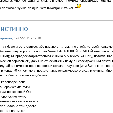
о...грешна, мне поблазнился скрытый юмор...пожила-порезвилась - одумал
о плохого? Лучше поздно, чем никогда! И-ха-ха!
Е.
то ИСТИННО
Боровой
, 19/05/2011 - 19:10
 тут было и есть святое, ибо писано с натуры, не с той, которой пользую
 Эту женщину хорошо знаю: она была НАСТОЯЩЕЙ ЗЕМНОЙ женщиной, а
я меня); ее предпоследнестрочное сияние объяснить не могу, потому "ве
ической зарисовкой, дабы не относиться к нему с незаслуженным почтен
случай вспоминаю при посещении храма в Каунасе (или Вильнюсе - не 
 в конце 70-х): как меня поразил аристократического вида мужчина! Мног
(если благословите - опубликую):
 коленопреклонён,
в нервические руки,
ирал воскресший Он,
ловеческие муки.
нённый — ввысь и ввысь,
упол, словно там дорога —
ественная мысль...