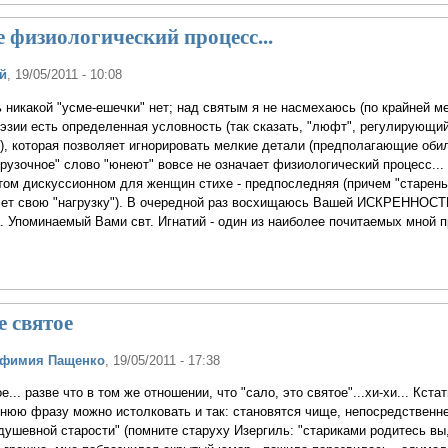
 физиологический процесс...
й
, 19/05/2011 - 10:08
 никакой "усме-ешечки" нет; над святым я не насмехаюсь (по крайней ме
эзии есть определенная условность (так сказать, "люфт", регулирующи
), которая позволяет игнорировать мелкие детали (предполагающие оби
грузочное" слово "юнеют" вовсе не означает физиологический процесс...
том дискуссионном для женщин стихе - предпоследняя (причем "старень
есет свою "нагрузку"). В очередной раз восхищаюсь Вашей ИСКРЕННОСТ
. Упоминаемый Вами свт. Игнатий - один из наиболее почитаемых мной 
е святое
вфимия Пащенко
, 19/05/2011 - 17:38
ое... разве что в том же отношении, что "сало, это святое"...хи-хи... Кстат
нюю фразу можно истолковать и так: становятся чище, непосредственне
душевной старости" (помните старуху Изергиль: "стариками родитесь вы