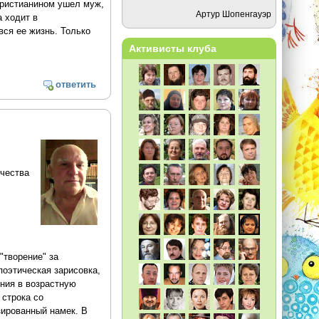
христианином ушел муж,
Артур Шопенгауэр
а ходит в
вся ее жизнь. Только
Активисты клуба
ответить
чества
"творение" за
поэтическая зарисовка,
ения в возрастную
 строка со
зированный намек. В