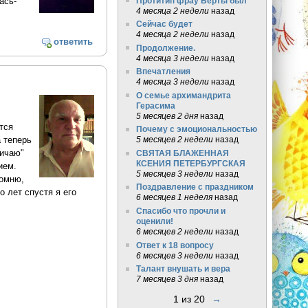
Протитип фрау Берты был
ась-
4 месяца 2 недели
назад
Сейчас будет
4 месяца 2 недели
назад
ответить
Продолжение.
4 месяца 3 недели
назад
Впечатления
4 месяца 3 недели
назад
О семье архимандрита
Герасима
5 месяцев 2 дня
назад
тся
Почему с эмоциональностью
 теперь
5 месяцев 2 недели
назад
личаю"
СВЯТАЯ БЛАЖЕННАЯ
КСЕНИЯ ПЕТЕРБУРГСКАЯ
ием.
5 месяцев 3 недели
назад
помню,
Поздравление с праздником
о лет спустя я его
6 месяцев 1 неделя
назад
Спасибо что прочли и
оценили!
6 месяцев 2 недели
назад
Ответ к 18 вопросу
6 месяцев 3 недели
назад
Талант внушать и вера
7 месяцев 3 дня
назад
1 из 20
→