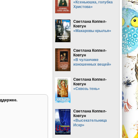
«Ксеньюшка, голубка
Христова»
Светлана Коппел-
Ковтун
«Макаровы крылья»
Светлана Коппел-
Ковтун
«В чуланчике
изношенных вещей»
Светлана Коппел-
Ковтун
«Сквозь тень»
ддержке.
Светлана Коппел-
Ковтун
«Высекательница
Искр»