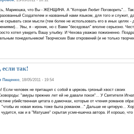
ь, Мариюшка, что Вы - ЖЕНЩИНА. А "Которая Любит Поговорить"... Так
бразованный Создателем и названный нами языком, для того и служит, д
 не скрывать свои мысли (тем более не использовать его в иных целях - 
ениями)... Увы, я - ироник, но с Вами "беседовал" вполне серьезно. Чес
Просто хотел увидеть Вашу улыбку. И Чехова уважаю пожизненно. Позд
ельным понедельником! Творческих Вам откровений (и не только творчес
, если так!
я Пащенко
, 18/05/2011 - 19:54
ак! Если человек не притащил с собой в церковь грязный хвост своих
Сковороды: "амуры прежних лет ей не давали покоя"... У Святителя Игна
истине убийственная цитата о дамочках, которые от чтения романов обр
, "чтобы их новая жизнь тоже была романом..." Дальше не цитирую... Хо
е чудится, как и в "Матушке" скрытая усме-ешечка автора. И хорошо, что 