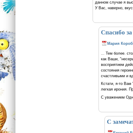
данном случае я выст
У Вас, наверно, вкус
Спасибо за
Мария Короб
... Тем более. с
как Ваши, "несер
восприятием дейс
состояния героин
счастливыми и в
Кстати, я-то Вам
легкая ирония. П
С уважением Одн
С замеча
Евгений 