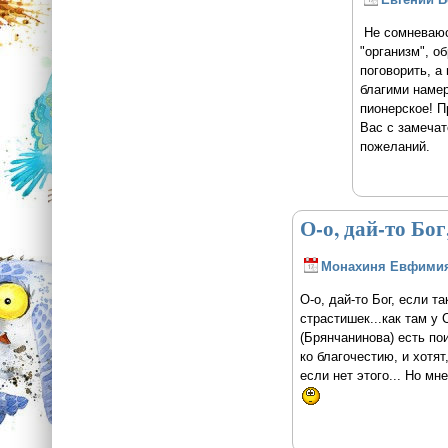
Не сомневаюс
"организм", о
поговорить, а
благими намер
пионерское! 
Вас с замечат
пожеланий.
О-о, дай-то Бог
Монахиня Евфими
О-о, дай-то Бог, если т
страстишек...как там у 
(Брянчанинова) есть по
ко благочестию, и хотят
если нет этого... Но мн