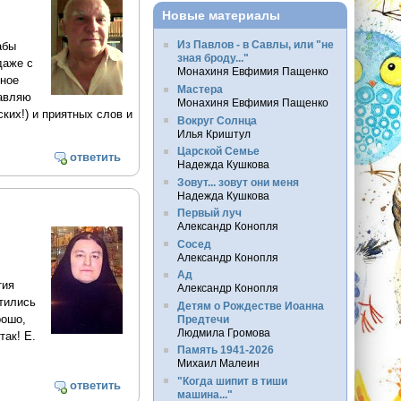
Новые материалы
Из Павлов - в Савлы, или "не
абы
зная броду..."
даже с
Монахиня Евфимия Пащенко
тное
Мастера
равляю
Монахиня Евфимия Пащенко
ких!) и приятных слов и
Вокруг Солнца
Илья Криштул
Царской Семье
ответить
Надежда Кушкова
Зовут... зовут они меня
Надежда Кушкова
Первый луч
Александр Конопля
Сосед
Александр Конопля
Ад
тия
Александр Конопля
атились
Детям о Рождестве Иоанна
рошо,
Предтечи
Людмила Громова
так! Е.
Память 1941-2026
Михаил Малеин
"Когда шипит в тиши
ответить
машина..."