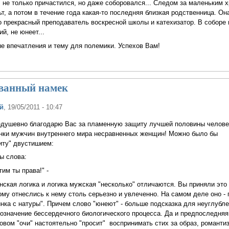
 не только причастился, но даже соборовался... Следом за маленьким 
т, а потом в течение года какая-то последняя близкая родственница. Он
о прекрасный преподаватель воскресной школы и катехизатор. В соборе 
ий, не юнеет...
е впечатления и тему для полемики. Успехов Вам!
ванный намек
й
, 19/05/2011 - 10:47
душевно благодарю Вас за пламенную защиту лучшей половины челове
енки мужчин внутреннего мира несравненных женщин! Можно было бы
щиту" двустишием:
ы слова:
им ты права!" -
нская логика и логика мужская "несколько" отличаются. Вы приняли это 
ому отнеслись к нему столь серьезно и увлеченно. На самом деле оно - 
тинка с натуры". Причем слово "юнеют" - больше подсказка для неуглубл
означение бессердечного биологического процесса. Да и предпоследняя
вом "очи" настоятельно "просит" воспринимать стих за образ, романти