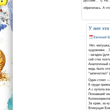
русские..."?). Н
обратилась. А чт
У нее э
Евгений 
Нет, матушка,
художники...
- загадка (дл
сей стих поэт
Аналогичный 
ведь было это
"запечатлел" 
Один стоял —
К груди прижа
А с купола вз
Познавший че
Коленопрекло
За храм, за к
Влекущая Бож