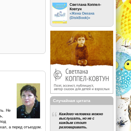
Светлана Коппел-
Ковтун
«Жена Океана
(DiskBook)»
Случайная цитата
ль. Не
Каждого человека можно
ь,
выслушать, но не с
 под
каждым стоит
хал, а перед отъездом.
разговаривать.