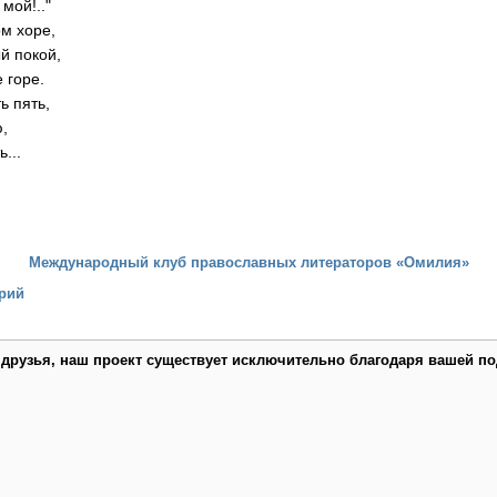
мой!.."
ом хоре,
й покой,
 горе.
ь пять,
ю,
...
.
Международный клуб православных литераторов «Омилия»
рий
 друзья, наш проект существует исключительно благодаря вашей по