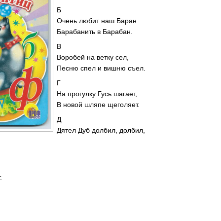
Б
Очень любит наш Баран
Барабанить в Барабан.
В
Воробей на ветку сел,
Песню спел и вишню съел.
Г
На прогулку Гусь шагает,
В новой шляпе щеголяет.
Д
Дятел Дуб долбил, долбил,
.
.