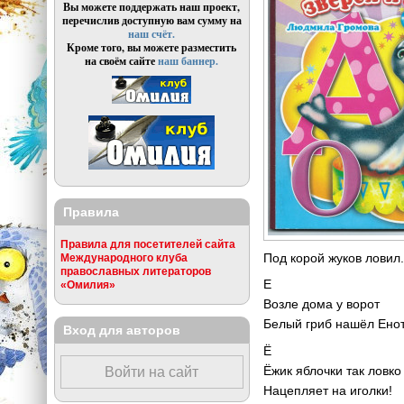
Вы можете поддержать наш проект,
перечислив доступную вам сумму на
наш счёт.
Кроме того, вы можете разместить
на своём сайте
наш баннер.
Правила
Правила для посетителей сайта
Под корой жуков ловил
Международного клуба
православных литераторов
Е
«Омилия»
Возле дома у ворот
Белый гриб нашёл Енот
Вход для авторов
Ё
Ёжик яблочки так ловко
Войти на сайт
Нацепляет на иголки!