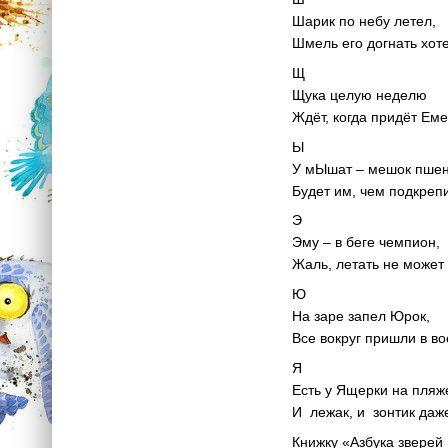
Шарик по небу летел,
Шмель его догнать хот
Щ
Щука целую неделю
Ждёт, когда придёт Еме
Ы
У мЫшат – мешок пше
Будет им, чем подкрепи
Э
Эму – в беге чемпион,
Жаль, летать не может 
Ю
На заре запел Юрок,
Все вокруг пришли в во
Я
Есть у Ящерки на пляж
И лежак, и зонтик даж
Книжку «Азбука зверей