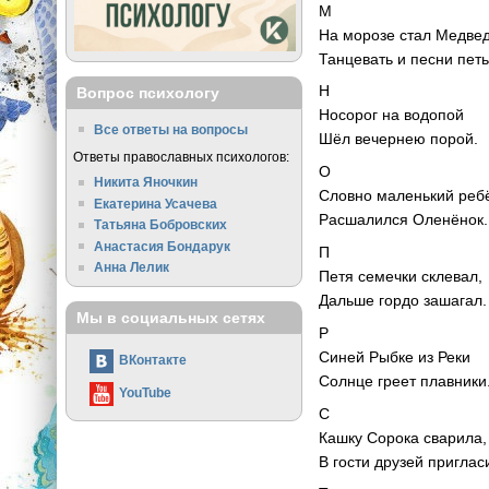
М
На морозе стал Медве
Танцевать и песни петь
Н
Вопрос психологу
Носорог на водопой
Все ответы на вопросы
Шёл вечернею порой.
Ответы православных психологов:
О
Никита Яночкин
Словно маленький реб
Екатерина Усачева
Расшалился Оленёнок.
Татьяна Бобровских
Анастасия Бондарук
П
Анна Лелик
Петя семечки склевал,
Дальше гордо зашагал.
Мы в социальных сетях
Р
Синей Рыбке из Реки
ВКонтакте
Солнце греет плавники
YouTube
С
Кашку Сорока сварила,
В гости друзей приглас