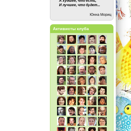
А худшее, что есть,
И лучшее, что будет...
Юнна Мориц
Активисты клуба