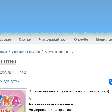
тервью
Статьи
Читальный зал
О клубе
Медиага
илии»
Людмила Громова
Азбука зверей и птиц
и птиц
13/02/2014 — 22:31
хи для детей
(Стишки писались к уже готовым иллюстрациям)
А
Аист вьёт гнездо повыше –
На деревьях и на крышах.