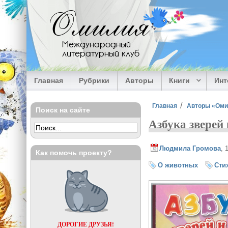
Перейти к основному содержанию
Омилия
Международный
литературный клуб
Главная
Рубрики
Авторы
Книги
Ин
Вы здесь
Главная
Авторы «Ом
Поиск на сайте
Азбука зверей 
Людмила Громова
, 
Как помочь проекту?
О животных
Сти
ДОРОГИЕ ДРУЗЬЯ!