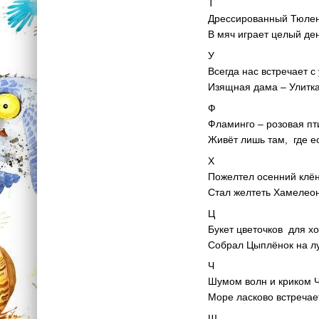
Т
Дрессированный Тюле
В мяч играет целый де
У
Всегда нас встречает с
Изящная дама – Улитка
Ф
Фламинго – розовая пт
Живёт лишь там, где е
Х
Пожелтел осенний клён
Стал желтеть Хамелеон
Ц
Букет цветочков для х
Собрал Цыплёнок на л
Ч
Шумом волн и криком 
Море ласково встречае
Ш