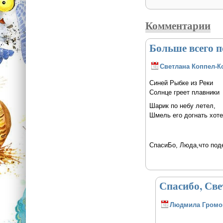
Комментарии
Больше всего 
Светлана Коппел-К
Синей Рыбке из Реки
Солнце греет плавники
Шарик по небу летел,
Шмель его догнать хоте
СпасиБо, Люда,что поде
Спасибо, Св
Людмила Громо