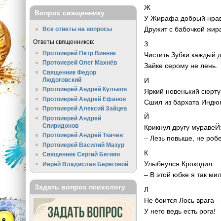
Ж
Вопрос священнику
У Жирафа добрый нрав
Дружит с бабочкой жир
Все ответы на вопросы
Ответы священников:
З
Протоиерей Пётр Винник
Чистить Зубки каждый 
Протоиерей Олег Махнёв
Зайке серому не лень.
Священник Федор
И
Людоговский
Протоиерей Андрей Кульков
Яркий новенький сюрту
Протоиерей Андрей Ефанов
Сшил из бархата Индюк
Протоиерей Алексий Зайцев
Й
Протоиерей Андрей
Спиридонов
Крикнул другу муравеЙ
Протоиерей Андрей Ткачёв
– Лезь повыше, не роб
Протоиерей Василий Мазур
К
Священник Сергий Бегиян
Улыбнулся Кро
Иерей Владислав Береговой
– В этой юбке я так мил
Задать вопрос психологу
Л
Не боится Лось врага –
У него ведь есть рога!