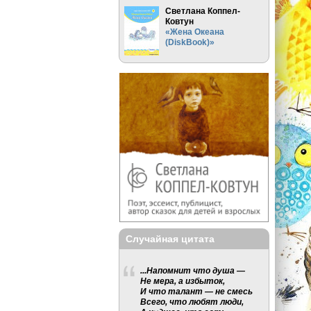
Светлана Коппел-
Ковтун
«Жена Океана
(DiskBook)»
Случайная цитата
...Напомнит что душа —
Не мера, а избыток,
И что талант — не смесь
Всего, что любят люди,