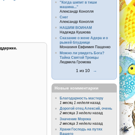
"Когда шипит в тиши
машина..."
Александр Конопля
Снег
Александр Конопля
НАШИМ ВОИНАМ
Надежда Кушкова
Сказание о жене Адера и о
рыжей блуднице
Монахиня Евфимия Пащенко
ддержке.
Можно ли увидеть Бога?
Тайна Святой Троицы
Людмила Громова
1 из 10
→
Новые комментарии
Благодарность мастеру
1 месяц 1 неделя
назад
Дорогой отец Алексий, очень
2 месяца 3 недели
назад
Значение Морока
2 месяца 3 недели
назад
Храни Господь на путях
Вашего