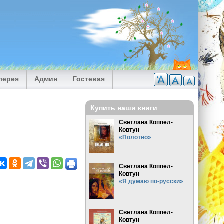
лерея
Админ
Гостевая
Купить наши книги
Светлана Коппел-
Ковтун
«Полотно»
Светлана Коппел-
Ковтун
«Я думаю по-русски»
Светлана Коппел-
Ковтун