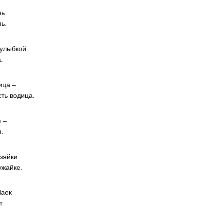
нь
нь.
 улыбкой
.
ица –
сть водица.
 –
.
озяйки
ужайке.
Чаек
т.