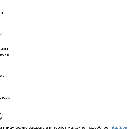
ел.
ля.
ницы.
ться.
он.
сторг.
е
е!
 и птиц» можно заказать в интернет-магазине, подробнее:
http://om