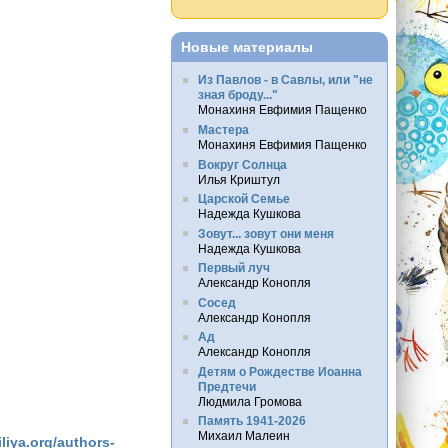
Новые материалы
Из Павлов - в Савлы, или "не
зная броду..."
Монахиня Евфимия Пащенко
Мастера
Монахиня Евфимия Пащенко
Вокруг Солнца
Илья Криштул
Царской Семье
Надежда Кушкова
Зовут... зовут они меня
Надежда Кушкова
Первый луч
Александр Конопля
Сосед
Александр Конопля
Ад
Александр Конопля
Детям о Рождестве Иоанна
Предтечи
Людмила Громова
Память 1941-2026
Михаил Малеин
iliya.org/authors-