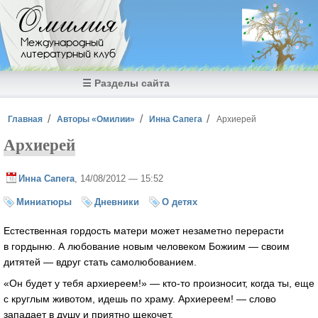
Перейти к основному содержанию
Омилия
Международный
литературный клуб
☰ Разделы сайта
Вы здесь
Главная
Авторы «Омилии»
Инна Сапега
Архиерей
Архиерей
Инна Сапега
, 14/08/2012 — 15:52
Миниатюры
Дневники
О детях
Естественная гордость матери может незаметно перерасти
в гордыню. А любование новым человеком Божиим — своим
дитятей — вдруг стать самолюбованием.
«Он будет у тебя архиереем!» — кто-то произносит, когда ты, еще
с круглым животом, идешь по храму. Архиереем! — слово
западает в душу и приятно щекочет.