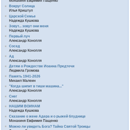
Монахиня Евфимия Пащенко
Вокруг Солнца
Илья Криштул
Царской Семье
Надежда Кушкова
Зовут... зовут они меня
Надежда Кушкова
Первый луч
Александр Конопля
Сосед
Александр Конопля
Ад
Александр Конопля
Детям о Рождестве Иоанна Предтечи
Людмила Громова
Память 1941-2026
Михаил Малеин
"Когда шипит в тиши машина..."
Александр Конопля
Снег
Александр Конопля
НАШИМ ВОИНАМ
Надежда Кушкова
Сказание о жене Адера и о рыжей блуднице
Монахиня Евфимия Пащенко
Можно ли увидеть Бога? Тайна Святой Троицы