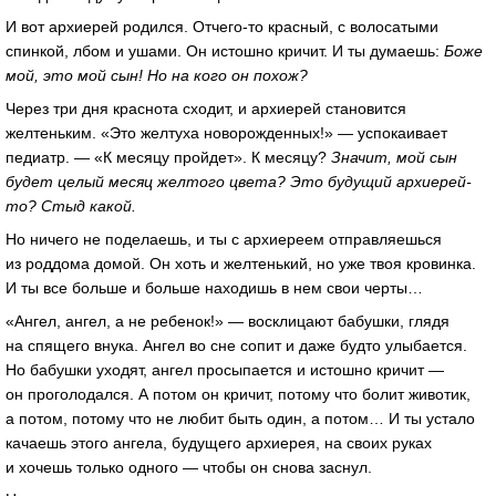
И вот архиерей родился. Отчего-то красный, с волосатыми
спинкой, лбом и ушами. Он истошно кричит. И ты думаешь:
Боже
мой, это мой сын! Но на кого он похож?
Через три дня краснота сходит, и архиерей становится
желтеньким. «Это желтуха новорожденных!» — успокаивает
педиатр. — «К месяцу пройдет». К месяцу?
Значит, мой сын
будет целый месяц желтого цвета? Это будущий архиерей-
то? Стыд какой.
Но ничего не поделаешь, и ты с архиереем отправляешься
из роддома домой. Он хоть и желтенький, но уже твоя кровинка.
И ты все больше и больше находишь в нем свои черты…
«Ангел, ангел, а не ребенок!» — восклицают бабушки, глядя
на спящего внука. Ангел во сне сопит и даже будто улыбается.
Но бабушки уходят, ангел просыпается и истошно кричит —
он проголодался. А потом он кричит, потому что болит животик,
а потом, потому что не любит быть один, а потом… И ты устало
качаешь этого ангела, будущего архиерея, на своих руках
и хочешь только одного — чтобы он снова заснул.