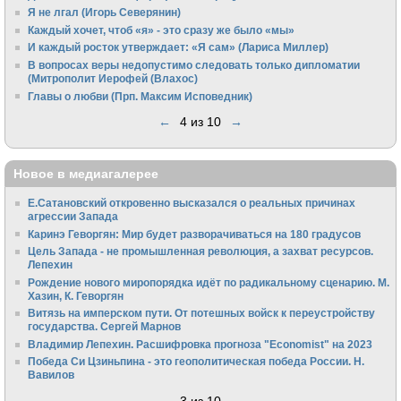
Я не лгал (Игорь Северянин)
Каждый хочет, чтоб «я» - это сразу же было «мы»
И каждый росток утверждает: «Я сам» (Лариса Миллер)
В вопросах веры недопустимо следовать только дипломатии
(Митрополит Иерофей (Влахос)
Главы о любви (Прп. Максим Исповедник)
←
4 из 10
→
Новое в медиагалерее
Е.Сатановский откровенно высказался о реальных причинах
агрессии Запада
Каринэ Геворгян: Мир будет разворачиваться на 180 градусов
Цель Запада - не промышленная революция, а захват ресурсов.
Лепехин
Рождение нового миропорядка идёт по радикальному сценарию. М.
Хазин, К. Геворгян
Витязь на имперском пути. От потешных войск к переустройству
государства. Сергей Марнов
Владимир Лепехин. Расшифровка прогноза "Economist" на 2023
Победа Си Цзиньпина - это геополитическая победа России. Н.
Вавилов