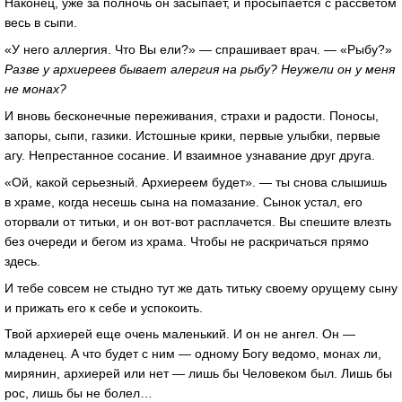
Наконец, уже за полночь он засыпает, и просыпается с рассветом
весь в сыпи.
«У него аллергия. Что Вы ели?» — спрашивает врач. — «Рыбу?»
Разве у архиереев бывает алергия на рыбу? Неужели он у меня
не монах?
И вновь бесконечные переживания, страхи и радости. Поносы,
запоры, сыпи, газики. Истошные крики, первые улыбки, первые
агу. Непрестанное сосание. И взаимное узнавание друг друга.
«Ой, какой серьезный. Архиереем будет». — ты снова слышишь
в храме, когда несешь сына на помазание. Сынок устал, его
оторвали от титьки, и он вот-вот расплачется. Вы спешите влезть
без очереди и бегом из храма. Чтобы не раскричаться прямо
здесь.
И тебе совсем не стыдно тут же дать титьку своему орущему сыну
и прижать его к себе и успокоить.
Твой архиерей еще очень маленький. И он не ангел. Он —
младенец. А что будет с ним — одному Богу ведомо, монах ли,
мирянин, архиерей или нет — лишь бы Человеком был. Лишь бы
рос, лишь бы не болел…