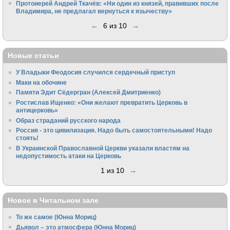
Протоиерей Андрей Ткачёв: «Ни один из князей, правивших после
Владимира, не предлагал вернуться к язычеству»
←
6 из 10
→
Новые статьи
У Владыки Феодосия случился сердечный приступ
Маки на обочине
Памяти Эдит Сёдергран (Алексей Дмитриенко)
Ростислав Ищенко: «Они желают превратить Церковь в
антицерковь»
Образ страданий русского народа
Россия - это цивилизация. Надо быть самостоятельными! Надо
стоять!
В Украинской Православной Церкви указали властям на
недопустимость атаки на Церковь
1 из 10
→
Новое в Читальном зале
То же самое (Юнна Мориц)
Дьявол – это атмосфера (Юнна Мориц)