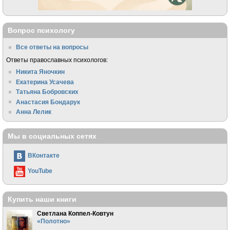
Вопрос психологу
Все ответы на вопросы
Ответы православных психологов:
Никита Яночкин
Екатерина Усачева
Татьяна Бобровских
Анастасия Бондарук
Анна Лелик
Мы в социальных сетях
ВКонтакте
YouTube
Купить наши книги
Светлана Коппел-Ковтун
«Полотно»