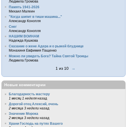
Людмила Громова
Память 1941-2026
Михаил Малеин
"Когда шипит в тиши машина..."
Александр Конопля
Снег
Александр Конопля
НАШИМ ВОИНАМ
Надежда Кушкова
Сказание о жене Адера и о рыжей блуднице
Монахиня Евфимия Пащенко
Можно ли увидеть Бога? Тайна Святой Троицы
Людмила Громова
1 из 10
→
Новые комментарии
Благодарность мастеру
1 месяц 1 неделя
назад
Дорогой отец Алексий, очень
2 месяца 3 недели
назад
Значение Морока
2 месяца 3 недели
назад
Храни Господь на путях Вашего