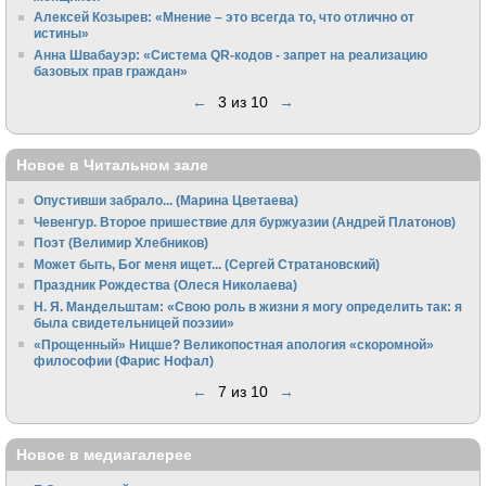
Алексей Козырев: «Мнение – это всегда то, что отлично от
истины»
Анна Швабауэр: «Система QR-кодов - запрет на реализацию
базовых прав граждан»
←
3 из 10
→
Новое в Читальном зале
Опустивши забрало... (Марина Цветаева)
Чевенгур. Второе пришествие для буржуазии (Андрей Платонов)
Поэт (Велимир Хлебников)
Может быть, Бог меня ищет... (Сергей Стратановский)
Праздник Рождества (Олеся Николаева)
Н. Я. Мандельштам: «Свою pоль в жизни я могу опpеделить так: я
была свидетельницей поэзии»
«Прощенный» Ницше? Великопостная апология «скоромной»
философии (Фарис Нофал)
←
7 из 10
→
Новое в медиагалерее