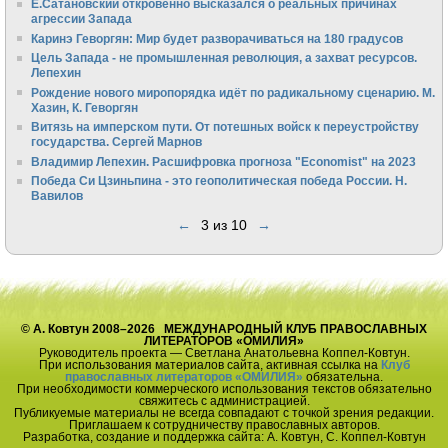
Е.Сатановский откровенно высказался о реальных причинах
агрессии Запада
Каринэ Геворгян: Мир будет разворачиваться на 180 градусов
Цель Запада - не промышленная революция, а захват ресурсов.
Лепехин
Рождение нового миропорядка идёт по радикальному сценарию. М.
Хазин, К. Геворгян
Витязь на имперском пути. От потешных войск к переустройству
государства. Сергей Марнов
Владимир Лепехин. Расшифровка прогноза "Economist" на 2023
Победа Си Цзиньпина - это геополитическая победа России. Н.
Вавилов
←
3 из 10
→
© А. Ковтун 2008–2026 МЕЖДУНАРОДНЫЙ КЛУБ ПРАВОСЛАВНЫХ
ЛИТЕРАТОРОВ «ОМИЛИЯ»
Руководитель проекта — Светлана Анатольевна Коппел-Ковтун.
При использования материалов сайта, активная ссылка на
Клуб
православных литераторов «ОМИЛИЯ»
обязательна.
При необходимости коммерческого использования текстов обязательно
свяжитесь с администрацией.
Публикуемые материалы не всегда совпадают с точкой зрения редакции.
Приглашаем к сотрудничеству православных авторов.
Разработка, создание и поддержка сайта: А. Ковтун, С. Коппел-Ковтун