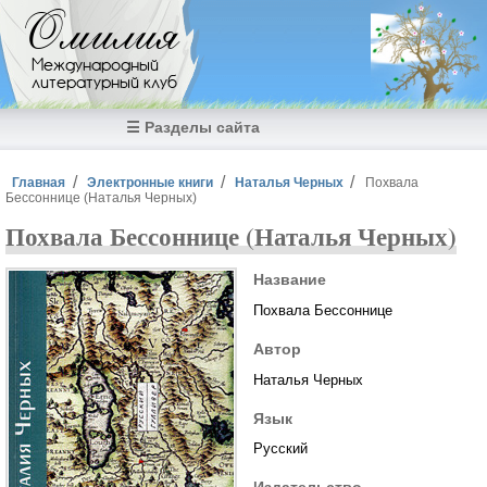
Перейти к основному содержанию
Омилия
Международный
литературный клуб
☰ Разделы сайта
Вы здесь
Главная
Электронные книги
Наталья Черных
Похвала
Бессоннице (Наталья Черных)
Похвала Бессоннице (Наталья Черных)
Название
Похвала Бессоннице
Автор
Наталья Черных
Язык
Русский