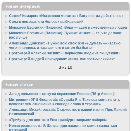
Новые интервью
Сергей Комаров: «Искренняя молитва к Богу всегда действенна»
Сила в немощи, или Человек выбирающий
Монахиня Евфимия (Пащенко): Вера — удел мужественных людей
Монахиня Евфимия (Пащенко): Лучшие из книг — те, что делают
нас лучше
Александр Донских: «Нужно всю свою жизнь думать — частью
чего я являюсь и частью чего я хотел бы быть»
Протоиерей Алексий Лисняк: «Творческие люди не пишут книг»
Протоиерей Андрей Спиридонов: Жизнь как поэтический акт
←
3 из 10
→
Новые статьи
Запад повышает ставку на поражение России (Пётр Акопов)
Митрополит УПЦ Феодосий: «Судьба Яна Таксюра может стать
показателем отношения к свободе слова в Украине»
Алек­сандр Михайловский: Старчество в нашей жизни. Прп. Паисий
Величковский
«Трибуну для поэта» в Екатеринбурге закрыли забором
Новая реальность: В Шотландии насильник может назваться
женщиной