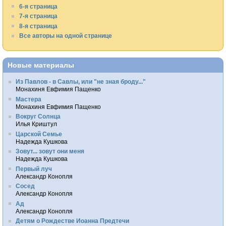
6-я страница
7-я страница
8-я страница
Все авторы на одной странице
Новые материалы
Из Павлов - в Савлы, или "не зная броду..."
Монахиня Евфимия Пащенко
Мастера
Монахиня Евфимия Пащенко
Вокруг Солнца
Илья Криштул
Царской Семье
Надежда Кушкова
Зовут... зовут они меня
Надежда Кушкова
Первый луч
Александр Конопля
Сосед
Александр Конопля
Ад
Александр Конопля
Детям о Рождестве Иоанна Предтечи