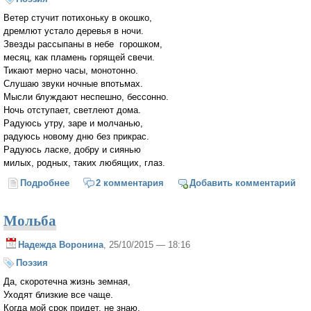
Ветер стучит потихоньку в окошко,
дремлют устало деревья в ночи.
Звезды рассыпаны в небе горошком,
месяц, как пламень горящей свечи.
Тикают мерно часы, монотонно.
Слушаю звуки ночные впотьмах.
Мысли блуждают неспешно, бессонно.
Ночь отступает, светлеют дома.
Радуюсь утру, заре и молчанью,
радуюсь новому дню без прикрас.
Радуюсь ласке, добру и сиянью
милых, родных, таких любящих, глаз.
Подробнее
о Радуюсь
2 комментария
Добавить комментарий
Мольба
Надежда Воронина
, 25/10/2015 — 18:16
Поэзия
Да, скоротечна жизнь земная,
Уходят близкие все чаще.
Когда мой срок придет, не знаю,