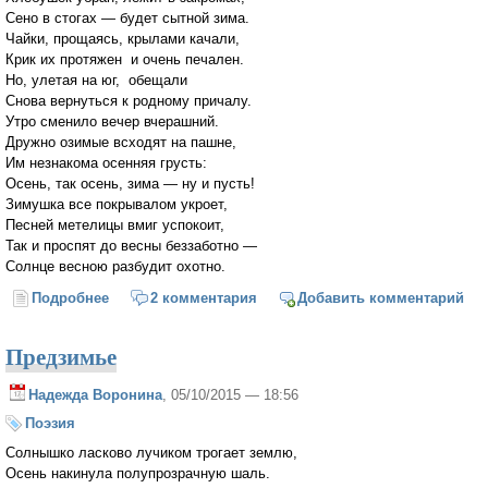
Сено в стогах — будет сытной зима.
Чайки, прощаясь, крылами качали,
Крик их протяжен и очень печален.
Но, улетая на юг, обещали
Снова вернуться к родному причалу.
Утро сменило вечер вчерашний.
Дружно озимые всходят на пашне,
Им незнакома осенняя грусть:
Осень, так осень, зима — ну и пусть!
Зимушка все покрывалом укроет,
Песней метелицы вмиг успокоит,
Так и проспят до весны беззаботно —
Солнце весною разбудит охотно.
Подробнее
о Осенний этюд
2 комментария
Добавить комментарий
Предзимье
Надежда Воронина
, 05/10/2015 — 18:56
Поэзия
Солнышко ласково лучиком трогает землю,
Осень накинула полупрозрачную шаль.