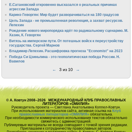
Е.Сатановский откровенно высказался о реальных причинах
агрессии Запада
Каринэ Геворгян: Мир будет разворачиваться на 180 градусов
Цель Запада - не промышленная революция, а захват ресурсов.
Лепехин
Рождение нового миропорядка идёт по радикальному сценарию. М.
Хазин, К. Геворгян
Витязь на имперском пути. От потешных войск к переустройству
государства. Сергей Марнов
Владимир Лепехин. Расшифровка прогноза "Economist" на 2023
Победа Си Цзиньпина - это геополитическая победа России. Н.
Вавилов
←
3 из 10
→
© А. Ковтун 2008–2026 МЕЖДУНАРОДНЫЙ КЛУБ ПРАВОСЛАВНЫХ
ЛИТЕРАТОРОВ «ОМИЛИЯ»
Руководитель проекта — Светлана Анатольевна Коппел-Ковтун.
При использования материалов сайта, активная ссылка на
Клуб
православных литераторов «ОМИЛИЯ»
обязательна.
При необходимости коммерческого использования текстов обязательно
свяжитесь с администрацией.
Публикуемые материалы не всегда совпадают с точкой зрения редакции.
Приглашаем к сотрудничеству православных авторов.
Разработка, создание и поддержка сайта: А. Ковтун, С. Коппел-Ковтун