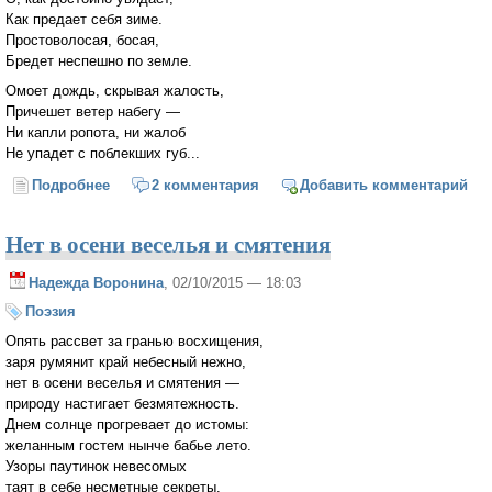
Как предает себя зиме.
Простоволосая, босая,
Бредет неспешно по земле.
Омоет дождь, скрывая жалость,
Причешет ветер набегу —
Ни капли ропота, ни жалоб
Не упадет с поблекших губ...
Подробнее
о Увядающая осень
2 комментария
Добавить комментарий
Нет в осени веселья и смятения
Надежда Воронина
, 02/10/2015 — 18:03
Поэзия
Опять рассвет за гранью восхищения,
заря румянит край небесный нежно,
нет в осени веселья и смятения —
природу настигает безмятежность.
Днем солнце прогревает до истомы:
желанным гостем нынче бабье лето.
Узоры паутинок невесомых
таят в себе несметные секреты.