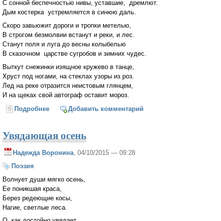
С сонной беспечностью нивы, уставшие, дремлют.
Дым костерка устремляется в синюю даль.
Скоро завьюжит дороги и тропки метелью,
В строгом безмолвии встанут и реки, и лес.
Станут поля и луга до весны колыбелью
В сказочном царстве сугробов и зимних чудес.
Выткут снежинки изящное кружево в танце,
Хруст под ногами, на стеклах узоры из роз.
Лед на реке отразится неистовым глянцем,
И на щеках свой автограф оставит мороз.
Подробнее
о Предзимье
Добавить комментарий
Увядающая осень
Надежда Воронина
, 04/10/2015 — 09:28
Поэзия
Волнует души мягко осень,
Ее поникшая краса,
Берез редеющие косы,
Нагие, светлые леса.
О, как достойно увядает,