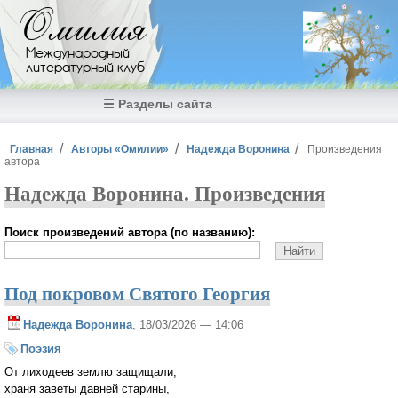
Перейти к основному содержанию
Омилия
Международный
литературный клуб
☰ Разделы сайта
Вы здесь
Главная
Авторы «Омилии»
Надежда Воронина
Произведения
автора
Надежда Воронина. Произведения
Поиск произведений автора (по названию):
Под покровом Святого Георгия
Надежда Воронина
, 18/03/2026 — 14:06
Поэзия
От лиходеев землю защищали,
храня заветы давней старины,