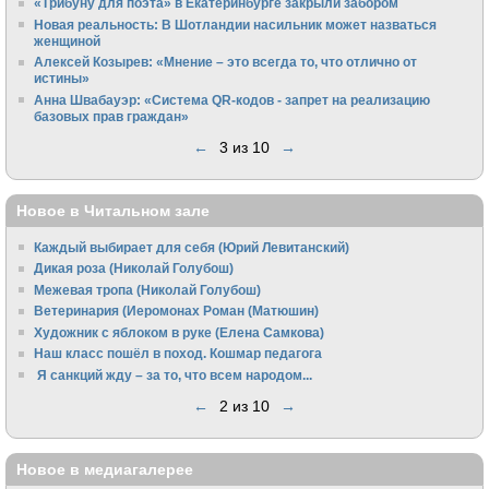
«Трибуну для поэта» в Екатеринбурге закрыли забором
Новая реальность: В Шотландии насильник может назваться
женщиной
Алексей Козырев: «Мнение – это всегда то, что отлично от
истины»
Анна Швабауэр: «Система QR-кодов - запрет на реализацию
базовых прав граждан»
←
3 из 10
→
Новое в Читальном зале
Каждый выбирает для себя (Юрий Левитанский)
Дикая роза (Николай Голубош)
Межевая тропа (Николай Голубош)
Ветеринария (Иеромонах Роман (Матюшин)
Художник с яблоком в руке (Елена Самкова)
Наш класс пошёл в поход. Кошмар педагога
Я санкций жду – за то, что всем народом...
←
2 из 10
→
Новое в медиагалерее