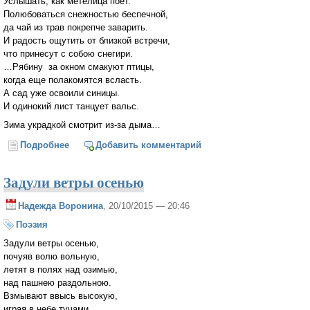
Услышать, как метелица поет.
Полюбоваться снежностью беспечной,
да чай из трав покрепче заварить.
И радость ощутить от близкой встречи,
что принесут с собою снегири.
…Рябину за окном смакуют птицы,
когда еще полакомятся всласть.
А сад уже освоили синицы.
И одинокий лист танцует вальс.
Зима украдкой смотрит из-за дыма…
Подробнее
о Зима украдкой смотрит
Добавить комментарий
Задули ветры осенью
Надежда Воронина
, 20/10/2015 — 20:46
Поэзия
Задули ветры осенью,
почуяв волю вольную,
летят в полях над озимью,
над пашнею раздольною.
Взмывают ввысь высокую,
играя в небе тучами,