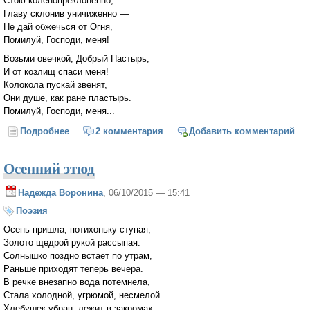
Стою коленопреклоненно,
Главу склонив уничиженно —
Не дай обжечься от Огня,
Помилуй, Господи, меня!
Возьми овечкой, Добрый Пастырь,
И от козлищ спаси меня!
Колокола пускай звенят,
Они душе, как ране пластырь.
Помилуй, Господи, меня...
Подробнее
о Простишь ли, Господи, меня
2 комментария
Добавить комментарий
Осенний этюд
Надежда Воронина
, 06/10/2015 — 15:41
Поэзия
Осень пришла, потихоньку ступая,
Золото щедрой рукой рассыпая.
Солнышко поздно встает по утрам,
Раньше приходят теперь вечера.
В речке внезапно вода потемнела,
Стала холодной, угрюмой, несмелой.
Хлебушек убран, лежит в закромах,