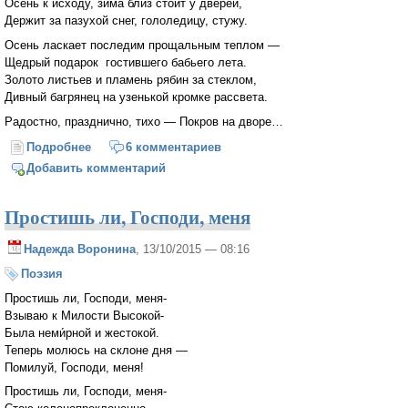
Осень к исходу, зима близ стоит у дверей,
Держит за пазухой снег, гололедицу, стужу.
Осень ласкает последим прощальным теплом —
Щедрый подарок гостившего бабьего лета.
Золото листьев и пламень рябин за стеклом,
Дивный багрянец на узенькой кромке рассвета.
Радостно, празднично, тихо — Покров на дворе…
Подробнее
о Покровское
6 комментариев
Добавить комментарий
Простишь ли, Господи, меня
Надежда Воронина
, 13/10/2015 — 08:16
Поэзия
Простишь ли, Господи, меня-
Взываю к Милости Высокой-
Была неми́рной и жестокой.
Теперь молюсь на склоне дня —
Помилуй, Господи, меня!
Простишь ли, Господи, меня-