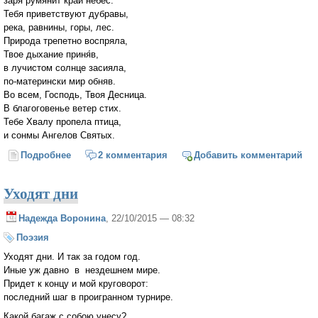
заря румянит край небес.
Тебя приветствуют дубравы,
река, равнины, горы, лес.
Природа трепетно воспряла,
Твое дыхание приня́в,
в лучистом солнце засияла,
по-матерински мир обняв.
Во всем, Господь, Твоя Десница.
В благоговенье ветер стих.
Тебе Хвалу пропела птица,
и сонмы Ангелов Святых.
Подробнее
о Утро
2 комментария
Добавить комментарий
Уходят дни
Надежда Воронина
, 22/10/2015 — 08:32
Поэзия
Уходят дни. И так за годом год.
Иные уж давно в нездешнем мире.
Придет к концу и мой круговорот:
последний шаг в проигранном турнире.
Какой багаж с собою унесу?