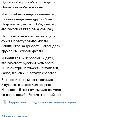
Пускали в ход и сабли, и пищали
Отечества любимые сыны.
И если нАземь падал знаменосец,
то знамя поднимал другой боец.
Незримо рядом шел Победоносец,
его покров стяжал себе храбрец.
Не славы и не почестей не ждали,
сжигая к отступлению мосты.
Защитников за доблесть награждали,
вручая им Георгия кресты.
И знали все: и взрослые, и дети,
кто помогает русским бить врага.
И, не смотря на тяжесть лихолетий,
народ любовь к Святому сберегал.
В истории страны всего хватало
и путь ее, и выбор был непрост.
На прошлый век нам выпало не мало,
но вновь встаёт Россия в полный рост.
Подробнее
о Под покровом Святого Георгия
Добавить комментарий
Осень еще