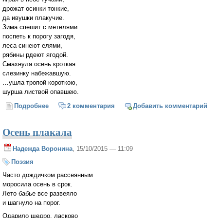
дрожат осинки тонкие,
да ивушки плакучие.
Зима спешит с метелями
поспеть к порогу загодя,
леса синеют елями,
рябины рдеют ягодой.
Смахнула осень кроткая
слезинку набежавшую.
…ушла тропой короткою,
шурша листвой опавшею.
Подробнее
о Задули ветры осенью
2 комментария
Добавить комментарий
Осень плакала
Надежда Воронина
, 15/10/2015 — 11:09
Поэзия
Часто дождичком рассеянным
моросила осень в срок.
Лето бабье все развеяло
и шагнуло на порог.
Одарило щедро, ласково