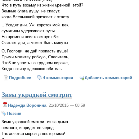
Что в путь возьму из жизни бренной этой?
Земные блага душу не спасут,
когда Всевышний призовет к ответу.
…Уходят дни. Уж короток мой век,
сумятицы удерживают путы.
Но времени неистовствует бег:
Считает дни, а может быть минуты…
О, Господи, не дай пропасть душе!
Прими молитву робкую, Спаситель,
Чтоб не упасть на трудном вираже,
Когда покину здешнюю обитель.
Подробнее
о Уходят дни
4 комментария
Добавить комментарий
Зима украдкой смотрит
Надежда Воронина
, 21/10/2015 — 08:59
Поэзия
Зима украдкой смотрит из-за дыма-
немного, и придет ее черед.
Так хочется морозца нестерпимо!