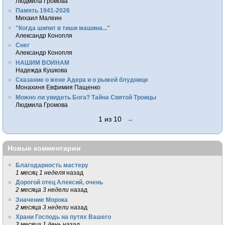
Людмила Громова
Память 1941-2026
Михаил Малеин
"Когда шипит в тиши машина..."
Александр Конопля
Снег
Александр Конопля
НАШИМ ВОИНАМ
Надежда Кушкова
Сказание о жене Адера и о рыжей блуднице
Монахиня Евфимия Пащенко
Можно ли увидеть Бога? Тайна Святой Троицы
Людмила Громова
1 из 10
→
Новые комментарии
Благодарность мастеру
1 месяц 1 неделя
назад
Дорогой отец Алексий, очень
2 месяца 3 недели
назад
Значение Морока
2 месяца 3 недели
назад
Храни Господь на путях Вашего
3 месяца 1 день
назад