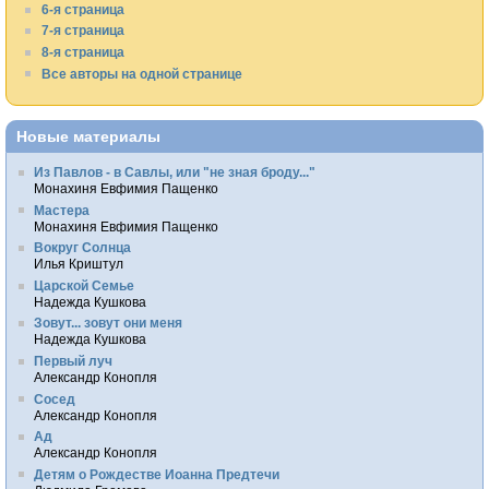
6-я страница
7-я страница
8-я страница
Все авторы на одной странице
Новые материалы
Из Павлов - в Савлы, или "не зная броду..."
Монахиня Евфимия Пащенко
Мастера
Монахиня Евфимия Пащенко
Вокруг Солнца
Илья Криштул
Царской Семье
Надежда Кушкова
Зовут... зовут они меня
Надежда Кушкова
Первый луч
Александр Конопля
Сосед
Александр Конопля
Ад
Александр Конопля
Детям о Рождестве Иоанна Предтечи