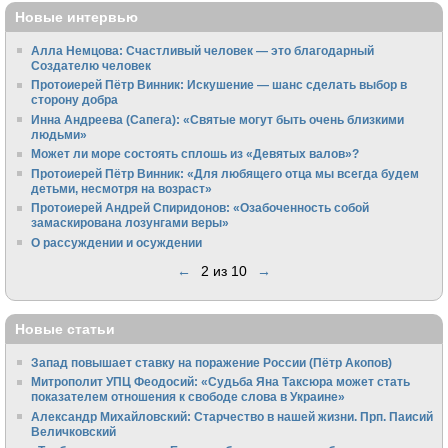
Новые интервью
Алла Немцова: Счастливый человек — это благодарный
Создателю человек
Протоиерей Пётр Винник: Искушение — шанс сделать выбор в
сторону добра
Инна Андреева (Сапега): «Святые могут быть очень близкими
людьми»
Может ли море состоять сплошь из «Девятых валов»?
Протоиерей Пётр Винник: «Для любящего отца мы всегда будем
детьми, несмотря на возраст»
Протоиерей Андрей Спиридонов: «Озабоченность собой
замаскирована лозунгами веры»
О рассуждении и осуждении
←
2 из 10
→
Новые статьи
Запад повышает ставку на поражение России (Пётр Акопов)
Митрополит УПЦ Феодосий: «Судьба Яна Таксюра может стать
показателем отношения к свободе слова в Украине»
Алек­сандр Михайловский: Старчество в нашей жизни. Прп. Паисий
Величковский