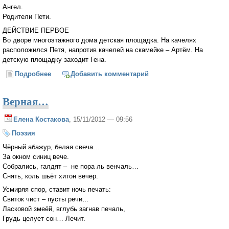
Ангел.
Родители Пети.
ДЕЙСТВИЕ ПЕРВОЕ
Во дворе многоэтажного дома детская площадка. На качелях
расположился Петя, напротив качелей на скамейке – Артём. На
детскую площадку заходит Гена.
Подробнее
о Где рождается Христос?
Добавить комментарий
Верная…
Елена Костакова
, 15/11/2012 — 09:56
Поэзия
Чёрный абажур, белая свеча…
За окном синиц вече.
Собрались, галдят – не пора ль венчаль…
Снять, коль шьёт хитон вечер.
Усмиряя спор, ставит ночь печать:
Свиток чист – пусты речи…
Ласковой змеёй, вглубь загнав печаль,
Грудь целует сон… Лечит.