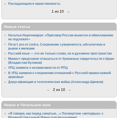
Распадающаяся нравственность
1 из 10
→
Новые статьи
Наталья Нарочницкая: «Приговор России вынесен и обжалованию
не подлежит»
Петр I: pro et contra. Сохранение суверенитета, абсолютизм и
рывок к империи
Русский язык — это не только слово, но и духовное пространство
Минюст предложил отказаться от бумажных свидетельств о браке
(Владислав Куликов)
УПЦ заявила о независимости от РПЦ
В УПЦ заявили о сохранении отношений с Русской православной
церковью
Дерусификация и теологическая война (Александр Щипков)
←
2 из 10
→
Новое в Читальном зале
«Я говорю, как перед смертью…» Посмертное «интервью» с
Мариной Цветаевой (Вячеслав Недошивин)