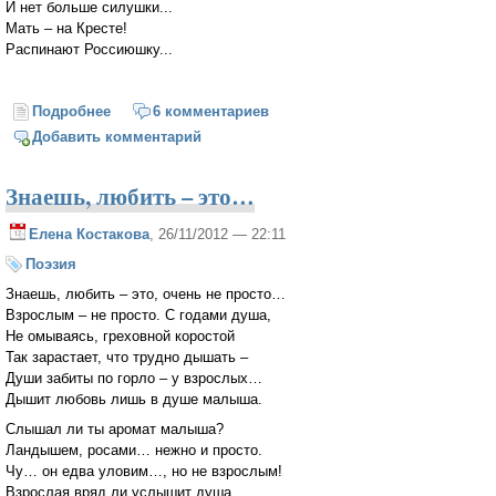
И нет больше силушки...
Мать – на Кресте!
Распинают Россиюшку...
Подробнее
о И нет больше силушки...
6 комментариев
Добавить комментарий
Знаешь, любить – это…
Елена Костакова
, 26/11/2012 — 22:11
Поэзия
Знаешь, любить – это, очень не просто…
Взрослым – не просто. С годами душа,
Не омываясь, греховной коростой
Так зарастает, что трудно дышать –
Души забиты по горло – у взрослых…
Дышит любовь лишь в душе малыша.
Слышал ли ты аромат малыша?
Ландышем, росами… нежно и просто.
Чу… он едва уловим…, но не взрослым!
Взрослая вряд ли услышит душа.