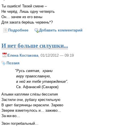
Ты ошибся! Твоей смене –
Не черёд. Лишь одну четверть
Он… зачем из его вены
Для заката берёшь червень*?
Подробнее
о Здесь я…
Добавить комментарий
И нет больше силушки...
Елена Костакова
, 01/12/2012 — 09:19
Поэзия
"Русь святая, храни
веру православную,
в ней же тебе утверждение".
Св. Афанасий (Сахаров)
Алыми каплями слёзы бессилия
Застили очи, рубаху крестильную
В цвет багряницы окрасили. Зарево
Зверем взметнулось и… заживо…
За-жи-во…
Звон погребальный…