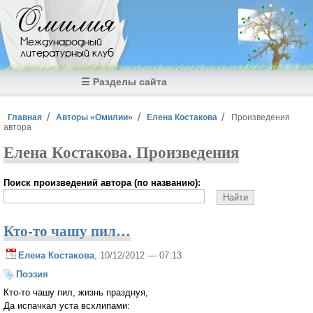
Перейти к основному содержанию
Омилия
Международный
литературный клуб
☰ Разделы сайта
Вы здесь
Главная
Авторы «Омилии»
Елена Костакова
Произведения
автора
Елена Костакова. Произведения
Поиск произведений автора (по названию):
Кто-то чашу пил…
Елена Костакова
, 10/12/2012 — 07:13
Поэзия
Кто-то чашу пил, жизнь празднуя,
Да испачкал уста всхлипами: