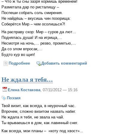
– Что ж ты сны зазря кормишь временем!
Разметала дар по ристалищу –
Поспеши собрать соль смирения.
Не найдёшь – вкусишь чин позорища:
Соберётся Мир – чем осолишься?!
На расправу скор: Мир – суров да лют…
Поднялась душа! И на игрища,…
Несмотря на ночь,… резво, прометью,…
Да со злом впросак,…
Будто кур во щип!
Подробнее
о Шла душа моя по ристалищу…
Добавить комментарий
Не ждала я тебя…
Елена Костакова
, 07/11/2012 — 15:16
Поэзия
Твой визит, как всегда, в неурочный час.
Впрочем, сложно визитом назвать набег.
Не ждала я тебя, не звала на чай.
Ты врываешься в дом, как лавинный снег.
Как всегда, мои планы – «коту под хвост»...