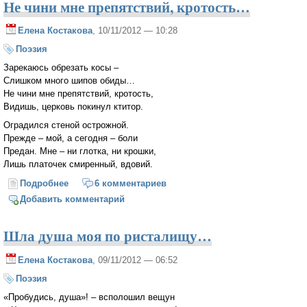
Не чини мне препятствий, кротость…
Елена Костакова
, 10/11/2012 — 10:28
Поэзия
Зарекаюсь обрезать косы –
Слишком много шипов обиды…
Не чини мне препятствий, кротость,
Видишь, церковь покинул ктитор.
Оградился стеной острожной.
Прежде – мой, а сегодня – боли
Предан. Мне – ни глотка, ни крошки,
Лишь платочек смиренный, вдовий.
Подробнее
о Не чини мне препятствий, кротость…
6 комментариев
Добавить комментарий
Шла душа моя по ристалищу…
Елена Костакова
, 09/11/2012 — 06:52
Поэзия
«Пробудись, душа»! – всполошил вещун