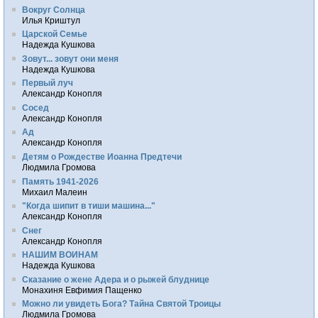
Вокруг Солнца
Илья Криштул
Царской Семье
Надежда Кушкова
Зовут... зовут они меня
Надежда Кушкова
Первый луч
Александр Конопля
Сосед
Александр Конопля
Ад
Александр Конопля
Детям о Рождестве Иоанна Предтечи
Людмила Громова
Память 1941-2026
Михаил Малеин
"Когда шипит в тиши машина..."
Александр Конопля
Снег
Александр Конопля
НАШИМ ВОИНАМ
Надежда Кушкова
Сказание о жене Адера и о рыжей блуднице
Монахиня Евфимия Пащенко
Можно ли увидеть Бога? Тайна Святой Троицы
Людмила Громова