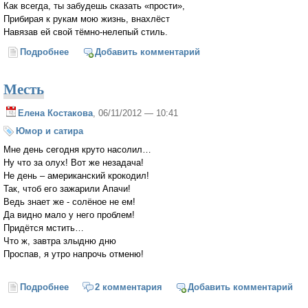
Как всегда, ты забудешь сказать «прости»,
Прибирая к рукам мою жизнь, внахлёст
Навязав ей свой тёмно-нелепый стиль.
Подробнее
о Не ждала я тебя…
Добавить комментарий
Месть
Елена Костакова
, 06/11/2012 — 10:41
Юмор и сатира
Мне день сегодня круто насолил…
Ну что за олух! Вот же незадача!
Не день – американский крокодил!
Так, чтоб его зажарили Апачи!
Ведь знает же - солёное не ем!
Да видно мало у него проблем!
Придётся мстить…
Что ж, завтра злыдню дню
Проспав, я утро напрочь отменю!
Подробнее
о Месть
2 комментария
Добавить комментарий