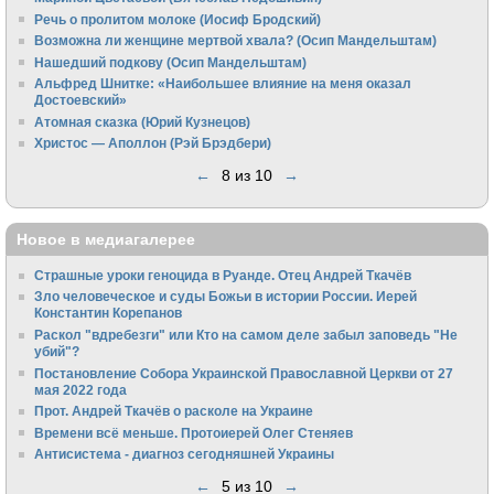
Речь о пролитом молоке (Иосиф Бродский)
Возможна ли женщине мертвой хвала? (Осип Мандельштам)
Нашедший подкову (Осип Мандельштам)
Альфред Шнитке: «Наибольшее влияние на меня оказал
Достоевский»
Атомная сказка (Юрий Кузнецов)
Христос — Аполлон (Рэй Брэдбери)
←
8 из 10
→
Новое в медиагалерее
Страшные уроки геноцида в Руанде. Отец Андрей Ткачёв
Зло человеческое и суды Божьи в истории России. Иерей
Константин Корепанов
Раскол "вдребезги" или Кто на самом деле забыл заповедь "Не
убий"?
Постановление Собора Украинской Православной Церкви от 27
мая 2022 года
Прот. Андрей Ткачёв о расколе на Украине
Времени всё меньше. Протоиерей Олег Стеняев
Антисистема - диагноз сегодняшней Украины
←
5 из 10
→