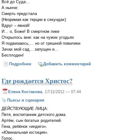
Всё до Суда…
А нынче:
Смерть предстала
(Незримая как терции в секундах)
Вдруг – явной!
И… о, Боже! В смертном лике
Открылось мне: как на чужих угодьях
Я подвизаюсь,… но от грешной повилики
Зачах мой сад,…запущен и…
Бесплоден!
Подробнее
о Нет, не робок!
Добавить комментарий
Где рождается Христос?
Елена Костакова
, 17/11/2012 — 07:44
Пьесы и сценарии
ДЕЙСТВУЮЩИЕ ЛИЦА:
Петя, воспитанник детского дома.
Артём, сын богатых родителей.
Гена, ребёнок «индиго».
«Ювенальная юстиция».
Голос.