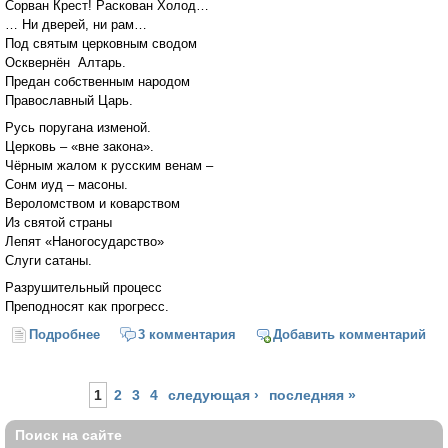
Сорван Крест! Раскован Холод…
… Ни дверей, ни рам…
Под святым церковным сводом
Осквернён Алтарь.
Предан собственным народом
Православный Царь.
Русь поругана изменой.
Церковь – «вне закона».
Чёрным жалом к русским венам –
Сонм иуд – масоны.
Вероломством и коварством
Из святой страны
Лепят «Наногосударство»
Слуги сатаны.
Разрушительный процесс
Преподносят как прогресс.
Подробнее
о Плачет Ангел у Престола…
3 комментария
Добавить комментарий
Страницы
1
2
3
4
следующая ›
последняя »
Поиск на сайте