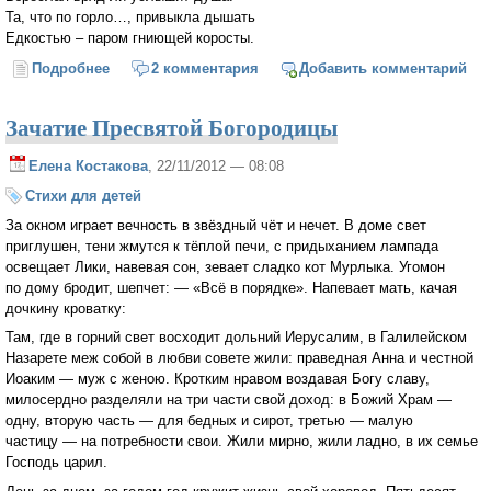
Та, что по горло…, привыкла дышать
Едкостью – паром гниющей коросты.
Подробнее
о Знаешь, любить – это…
2 комментария
Добавить комментарий
Зачатие Пресвятой Богородицы
Елена Костакова
, 22/11/2012 — 08:08
Стихи для детей
За окном играет вечность в звёздный чёт и нечет. В доме свет
приглушен, тени жмутся к тёплой печи, с придыханием лампада
освещает Лики, навевая сон, зевает сладко кот Мурлыка. Угомон
по дому бродит, шепчет: — «Всё в порядке». Напевает мать, качая
дочкину кроватку:
Там, где в горний свет восходит дольний Иерусалим, в Галилейском
Назарете меж собой в любви совете жили: праведная Анна и честной
Иоаким — муж с женою. Кротким нравом воздавая Богу славу,
милосердно разделяли на три части свой доход: в Божий Храм —
одну, вторую часть — для бедных и сирот, третью — малую
частицу — на потребности свои. Жили мирно, жили ладно, в их семье
Господь царил.