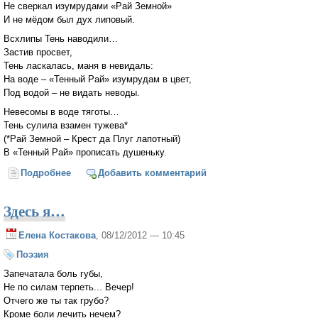
Не сверкал изумрудами «Рай Земной»
И не мёдом был дух липовый.
Всхлипы Тень наводили…
Застив просвет,
Тень ласкалась, маня в невидаль:
На воде – «Тенный Рай» изумрудам в цвет,
Под водой – не видать неводы.
Невесомы в воде тяготы…
Тень сулила взамен тужева*
(*Рай Земной – Крест да Плуг лапотный)
В «Тенный Рай» прописать душеньку.
Подробнее
о Кто-то чашу пил…
Добавить комментарий
Здесь я…
Елена Костакова
, 08/12/2012 — 10:45
Поэзия
Запечатала боль губы,
Не по силам терпеть... Вечер!
Отчего же ты так грубо?
Кроме боли лечить нечем?