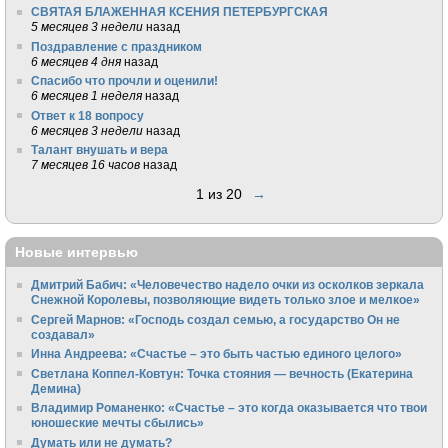
СВЯТАЯ БЛАЖЕННАЯ КСЕНИЯ ПЕТЕРБУРГСКАЯ
5 месяцев 3 недели
назад
Поздравление с праздником
6 месяцев 4 дня
назад
Спасибо что прочли и оценили!
6 месяцев 1 неделя
назад
Ответ к 18 вопросу
6 месяцев 3 недели
назад
Талант внушать и вера
7 месяцев 16 часов
назад
1 из 20
→
Новые интервью
Дмитрий Бабич: «Человечество надело очки из осколков зеркала
Снежной Королевы, позволяющие видеть только злое и мелкое»
Сергей Марнов: «Господь создал семью, а государство Он не
создавал»
Инна Андреева: «Счастье – это быть частью единого целого»
Светлана Коппел-Ковтун: Точка стояния — вечность (Екатерина
Демина)
Владимир Романенко: «Счастье – это когда оказывается что твои
юношеские мечты сбылись»
Думать или не думать?