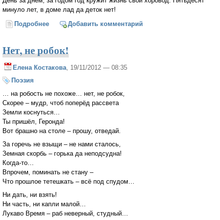
День за днем, за годом год кружит жизнь свой хоровод. Пятьдесят
минуло лет, в доме лад да деток нет!
Подробнее
о Зачатие Пресвятой Богородицы
Добавить комментарий
Нет, не робок!
Елена Костакова
, 19/11/2012 — 08:35
Поэзия
… на робость не похоже… нет, не робок,
Скорее – мудр, чтоб поперёд рассвета
Земли коснуться…
Ты пришёл, Геронда!
Вот брашно на столе – прошу, отведай.
За горечь не взыщи – не нами сталось,
Земная скорбь – горька да неподсудна!
Когда-то…
Впрочем, поминать не стану –
Что прошлое тетешкать – всё под спудом…
Ни дать, ни взять!
Ни часть, ни капли малой…
Лукаво Время – раб неверный, студный…