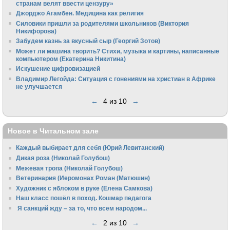
странам велят ввести цензуру»
Джорджо Агамбен. Медицина как религия
Силовики пришли за родителями школьников (Виктория
Никифорова)
Забудем казнь за вкусный сыр (Георгий Зотов)
Может ли машина творить? Стихи, музыка и картины, написанные
компьютером (Екатерина Никитина)
Искушение цифровизацией
Владимир Легойда: Ситуация с гонениями на христиан в Африке
не улучшается
←
4 из 10
→
Новое в Читальном зале
Каждый выбирает для себя (Юрий Левитанский)
Дикая роза (Николай Голубош)
Межевая тропа (Николай Голубош)
Ветеринария (Иеромонах Роман (Матюшин)
Художник с яблоком в руке (Елена Самкова)
Наш класс пошёл в поход. Кошмар педагога
Я санкций жду – за то, что всем народом...
←
2 из 10
→