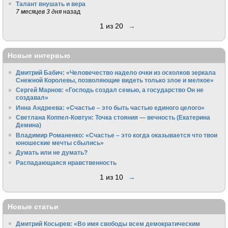
Талант внушать и вера
7 месяцев 3 дня
назад
1 из 20
→
Новые интервью
Дмитрий Бабич: «Человечество надело очки из осколков зеркала
Снежной Королевы, позволяющие видеть только злое и мелкое»
Сергей Марнов: «Господь создал семью, а государство Он не
создавал»
Инна Андреева: «Счастье – это быть частью единого целого»
Светлана Коппел-Ковтун: Точка стояния — вечность (Екатерина
Демина)
Владимир Романенко: «Счастье – это когда оказывается что твои
юношеские мечты сбылись»
Думать или не думать?
Распадающаяся нравственность
1 из 10
→
Новые статьи
Дмитрий Косырев: «Во имя свободы всем демократическим