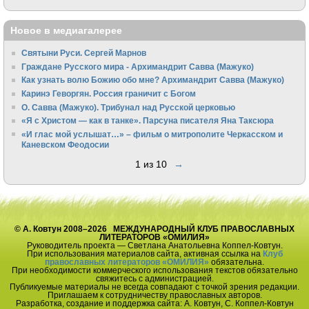
Новое в медиагалерее
Святыни Руси. Сергей Марнов
Граждане Русского мира - Архимандрит Савва (Мажуко)
Как узнать волю Божию обо мне? Архимандрит Савва (Мажуко)
Каринэ Геворгян. Россия граничит с Богом
О. Савва (Мажуко). Трибунал над Русской церковью
«Я с Христом — как в танке». Парсуна писателя Яна Таксюра
«И глас мой услышат…» – фильм о митрополите Черкасском и
Каневском Феодосии
1 из 10
→
© А. Ковтун 2008–2026 МЕЖДУНАРОДНЫЙ КЛУБ ПРАВОСЛАВНЫХ
ЛИТЕРАТОРОВ «ОМИЛИЯ»
Руководитель проекта — Светлана Анатольевна Коппел-Ковтун.
При использования материалов сайта, активная ссылка на
Клуб
православных литераторов «ОМИЛИЯ»
обязательна.
При необходимости коммерческого использования текстов обязательно
свяжитесь с администрацией.
Публикуемые материалы не всегда совпадают с точкой зрения редакции.
Приглашаем к сотрудничеству православных авторов.
Разработка, создание и поддержка сайта: А. Ковтун, С. Коппел-Ковтун