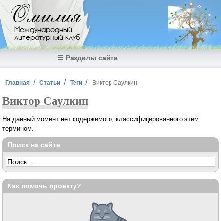
Перейти к основному содержанию
Омилия
Международный
литературный клуб
☰ Разделы сайта
Вы здесь
Главная
Статьи
Теги
Виктор Саулкин
Виктор Саулкин
На данный момент нет содержимого, классифицированного этим
термином.
Поиск на сайте
Как помочь проекту?