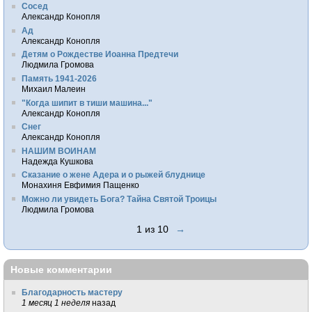
Сосед
Александр Конопля
Ад
Александр Конопля
Детям о Рождестве Иоанна Предтечи
Людмила Громова
Память 1941-2026
Михаил Малеин
"Когда шипит в тиши машина..."
Александр Конопля
Снег
Александр Конопля
НАШИМ ВОИНАМ
Надежда Кушкова
Сказание о жене Адера и о рыжей блуднице
Монахиня Евфимия Пащенко
Можно ли увидеть Бога? Тайна Святой Троицы
Людмила Громова
1 из 10
→
Новые комментарии
Благодарность мастеру
1 месяц 1 неделя
назад