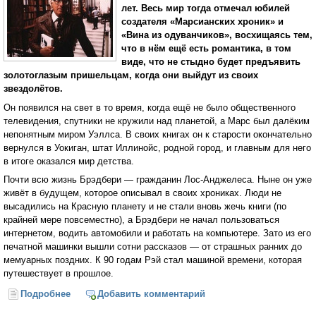
лет. Весь мир тогда отмечал юбилей
создателя «Марсианских хроник» и
«Вина из одуванчиков», восхищаясь тем,
что в нём ещё есть романтика, в том
виде, что не стыдно будет предъявить
золотоглазым пришельцам, когда они выйдут из своих
звездолётов.
Он появился на свет в то время, когда ещё не было общественного
телевидения, спутники не кружили над планетой, а Марс был далёким
непонятным миром Уэллса. В своих книгах он к старости окончательно
вернулся в Уокиган, штат Иллинойс, родной город, и главным для него
в итоге оказался мир детства.
Почти всю жизнь Брэдбери — гражданин Лос-Анджелеса. Ныне он уже
живёт в будущем, которое описывал в своих хрониках. Люди не
высадились на Красную планету и не стали вновь жечь книги (по
крайней мере повсеместно), а Брэдбери не начал пользоваться
интернетом, водить автомобили и работать на компьютере. Зато из его
печатной машинки вышли сотни рассказов — от страшных ранних до
мемуарных поздних. К 90 годам Рэй стал машиной времени, которая
путешествует в прошлое.
Подробнее
о Рэй Брэдбери: будущее без супергероев (Радиф
Добавить комментарий
Кашапов)