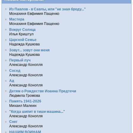
Из Павлов - в Савлы, или "не зная броду..."
Монахиня Евфимия Пащенко
Мастера
Монахиня Евфимия Пащенко
Вокруг Солнца
Илья Криштул
Царской Семье
Надежда Кушкова
Зовут... зовут они меня
Надежда Кушкова
Первый луч
Александр Конопля
Сосед
Александр Конопля
Ад
Александр Конопля
Детям о Рождестве Иоанна Предтечи
Людмила Громова
Память 1941-2026
Михаил Малеин
"Когда шипит в тиши машина..."
Александр Конопля
Снег
Александр Конопля
НАШИМ ВОИНАМ