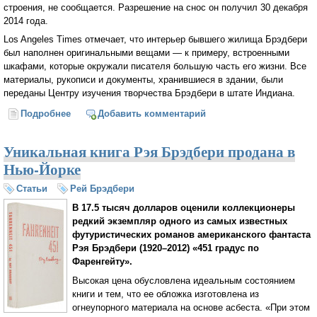
строения, не сообщается. Разрешение на снос он получил 30 декабря
2014 года.
Los Angeles Times отмечает, что интерьер бывшего жилища Брэдбери
был наполнен оригинальными вещами — к примеру, встроенными
шкафами, которые окружали писателя большую часть его жизни. Все
материалы, рукописи и документы, хранившиеся в здании, были
переданы Центру изучения творчества Брэдбери в штате Индиана.
Подробнее
о В Лос-Анджелесе снесли дом Рэя Брэдбери
Добавить комментарий
Уникальная книга Рэя Брэдбери продана в
Нью-Йорке
Статьи
Рей Брэдбери
В 17.5 тысяч долларов оценили коллекционеры
редкий экземпляр одного из самых известных
футуристических романов американского фантаста
Рэя Брэдбери (1920–2012) «451 градус по
Фаренгейту».
Высокая цена обусловлена идеальным состоянием
книги и тем, что ее обложка изготовлена из
огнеупорного материала на основе асбеста. «При этом