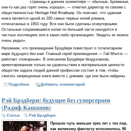
страницы в данном экземпляре — обычные, бумажные,
они-то как раз горят очень хорошо», — отметил директор по связям с
общественностью
Heritage
Ной Флайшер. Он пояснил, что «данная
книга является одной из 200 самых первых копий романа,
отпечатанных в 1953 году. Все они были сделаны огнеупорными.
Остальные сохранившиеся копии по большей части находятся в
частных коллекциях или в каких-либо организациях. Увидеть их можно
очень редко».
Напомним, что произведение Брэдбери повествует о тоталитарном
мире будущего без книг. Главный герой произведения — Гай Монтэг —
работает «пожарным». В описанном Брэдбери бездуховном,
ориентированном только на удовольствия и материальные ценности
обществе задача людей данной профессии состоит в том, чтобы
сжигать запрещенные книги вместе с домами, где они были найдены.
Подробнее
о Уникальная книга Рэя Брэдбери продана в Нью-
Добавить комментарий
Йорке
Рэй Брэдбери: будущее без супергероев
(Радиф Кашапов)
Статьи
Рей Брэдбери
Прошло чуть меньше трех лет с тех пор,
как великому фантасту исполнилось 90