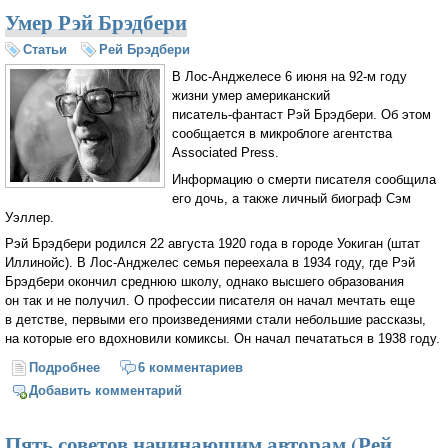
Умер Рэй Брэдбери
Статьи
Рей Брэдбери
В
Лос-Анджелесе
6 июня на
92-м
году
жизни умер американский
писатель-фантаст
Рэй Брэдбери. Об этом
сообщается в микроблоге агентства
Associated Press.
Информацию о смерти писателя сообщила
его дочь, а также личный биограф Сэм
Уэллер.
Рэй Брэдбери родился 22 августа 1920 года в городе Уокиган (штат
Иллинойс). В
Лос-Анджелес
семья переехала в 1934 году, где Рэй
Брэдбери окончил среднюю школу, однако высшего образования
он так и не получил. О профессии писателя он начал мечтать еще
в детстве, первыми его произведениями стали небольшие рассказы,
на которые его вдохновили комиксы. Он начал печататься в 1938 году.
Подробнее
о Умер Рэй Брэдбери
6 комментариев
Добавить комментарий
Пять советов начинающим авторам (Рей