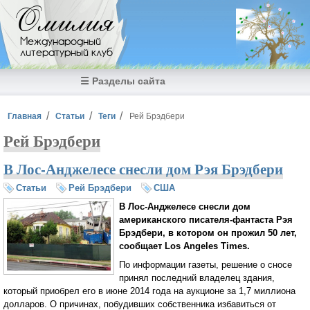
Перейти к основному содержанию
Омилия
Международный
литературный клуб
☰ Разделы сайта
Вы здесь
Главная
Статьи
Теги
Рей Брэдбери
Рей Брэдбери
В Лос-Анджелесе снесли дом Рэя Брэдбери
Статьи
Рей Брэдбери
США
В Лос-Анджелесе снесли дом
американского писателя-фантаста Рэя
Брэдбери, в котором он прожил 50 лет,
сообщает Los Angeles Times.
По информации газеты, решение о сносе
принял последний владелец здания,
который приобрел его в июне 2014 года на аукционе за 1,7 миллиона
долларов. О причинах, побудивших собственника избавиться от