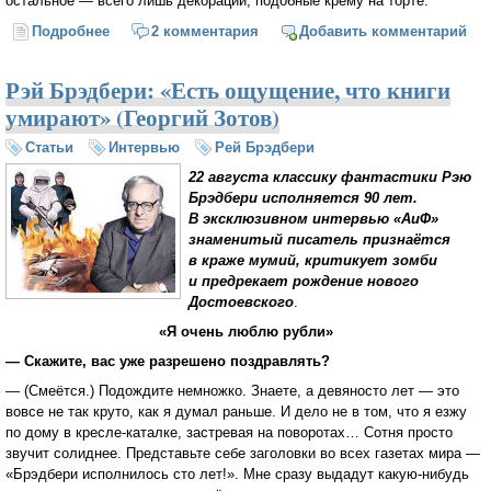
остальное — всего лишь декорации, подобные крему на торте.
Подробнее
о Пять советов начинающим авторам (Рей
2 комментария
Добавить комментарий
Брэдбери)
Рэй Брэдбери: «Есть ощущение, что книги
умирают» (Георгий Зотов)
Статьи
Интервью
Рей Брэдбери
22 августа классику фантастики Рэю
Брэдбери исполняется 90 лет.
В эксклюзивном интервью «АиФ»
знаменитый писатель признаётся
в краже мумий, критикует зомби
и предрекает рождение нового
Достоевского
.
«Я очень люблю рубли»
— Скажите, вас уже разрешено поздравлять?
— (Cмеётся.) Подождите немножко. Знаете, а девяносто лет — это
вовсе не так круто, как я думал раньше. И дело не в том, что я езжу
по дому в
кресле-каталке
, застревая на поворотах… Сотня просто
звучит солиднее. Представьте себе заголовки во всех газетах мира —
«Брэдбери исполнилось сто лет!». Мне сразу выдадут
какую-нибудь