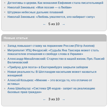
Детективы о церкви. Как монахиня Евфимия стала писательницей
Николай Зиновьев: «Моя поэзия — о Любви»
Штурман небесных дальних плаваний
Николай Зиновьев: «Любовь умаляется, зло набирает силу»
←
5 из 10
→
Новые статьи
Запад повышает ставку на поражение России (Пётр Акопов)
Митрополит УПЦ Феодосий: «Судьба Яна Таксюра может стать
показателем отношения к свободе слова в Украине»
Алек­сандр Михайловский: Старчество в нашей жизни. Прп. Паисий
Величковский
«Трибуну для поэта» в Екатеринбурге закрыли забором
Новая реальность: В Шотландии насильник может назваться
женщиной
Алексей Козырев: «Мнение – это всегда то, что отлично от
истины»
Анна Швабауэр: «Система QR-кодов - запрет на реализацию
базовых прав граждан»
←
3 из 10
→