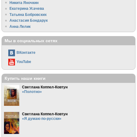
Никита Яночкин
Екатерина Усачева
Татьяна Бобровских
Анастасия Бондарук
Анна Лелик
Мы в социальных сетях
ВКонтакте
YouTube
Купить наши книги
Светлана Коппел-Ковтун
«Полотно»
Светлана Коппел-Ковтун
«Я думаю по-русски»