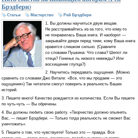
Брэдбери)
Статьи
Мастерство
Рей Брэдбери
1. Вы должны научиться двум вещам.
Не расстраивайтесь
из-за
того, что
кому-то
не понравилась Ваша книга. И наоборот —
закрывайте двери перед теми, кому Ваша книга
нравится слишком сильно. (Сравните
со словами Пушкина: Что слава? Шепот ли
чтеца? Гоненье ль низкого невежды? Или
восхищение глупца?)
2. Научитесь передавать ощущения. (Можно
сравнить со словами Джо Витале: «Все, что мы продаем — это
ощущения») Так читатели смогут поверить в реальность Ваших
историй.
3. Пишите много! Качество рождается из количества. Если Вы пишете
по
чуть-чуть
— Вы обречены.
4. Вы должны любить свою работу. «Творчество должно опьянять
Вас, — пишет Брэдбери. — Только тогда реальность не сможет Вас
уничтожить».
5. Пишите о том, что чувствуете! Только это — правда. Все