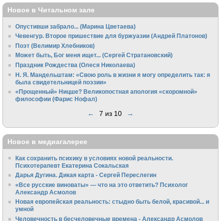
Новое в Читальном зале
Опустивши забрало... (Марина Цветаева)
Чевенгур. Второе пришествие для буржуазии (Андрей Платонов)
Поэт (Велимир Хлебников)
Может быть, Бог меня ищет... (Сергей Стратановский)
Праздник Рождества (Олеся Николаева)
Н. Я. Мандельштам: «Свою pоль в жизни я могу опpеделить так: я
была свидетельницей поэзии»
«Прощенный» Ницше? Великопостная апология «скоромной»
философии (Фарис Нофал)
←
7 из 10
→
Новое в медиагалерее
Как сохранить психику в условиях новой реальности.
Психотерапевт Екатерина Сокальская
Дарья Дугина. Дикая карта - Сергей Переслегин
«Все русские виноваты» — что на это ответить? Психолог
Александр Асмолов
Новая европейская реальность: стыдно быть белой, красивой... и
умной
Человечность в бесчеловечные времена - Александр Асмолов