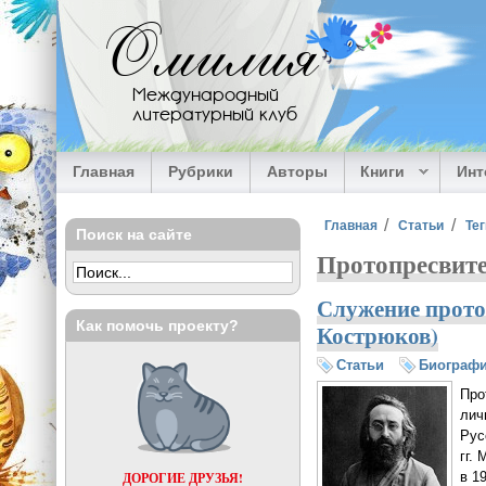
Перейти к основному содержанию
Омилия
Международный
литературный клуб
Главная
Рубрики
Авторы
Книги
Ин
Вы здесь
Главная
Статьи
Тег
Поиск на сайте
Протопресвит
Служение прото
Как помочь проекту?
Кострюков)
Статьи
Биограф
Про
лич
Рус
гг.
в 19
ДОРОГИЕ ДРУЗЬЯ!