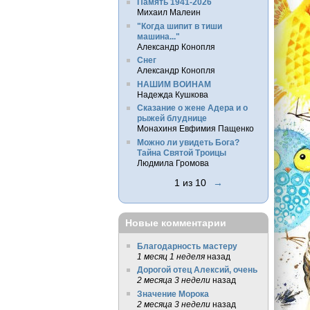
Память 1941-2026
Михаил Малеин
"Когда шипит в тиши
машина..."
Александр Конопля
Снег
Александр Конопля
НАШИМ ВОИНАМ
Надежда Кушкова
Сказание о жене Адера и о
рыжей блуднице
Монахиня Евфимия Пащенко
Можно ли увидеть Бога?
Тайна Святой Троицы
Людмила Громова
1 из 10
→
Новые комментарии
Благодарность мастеру
1 месяц 1 неделя
назад
Дорогой отец Алексий, очень
2 месяца 3 недели
назад
Значение Морока
2 месяца 3 недели
назад