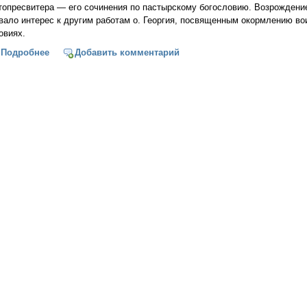
топресвитера — его сочинения по пастырскому богословию. Возрождени
вало интерес к другим работам о. Георгия, посвященным окормлению во
овиях.
Подробнее
о Служение протопресвитера Георгия Шавельского в эми
Добавить комментарий