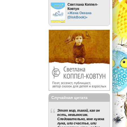
Светлана Коппел-
Ковтун
«Жена Океана
(DiskBook)»
Случайная цитата
Этот мир, такой, как он
есть, невыносим.
Следовательно, мне нужна
луна, или счастье, или