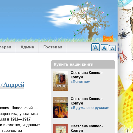
лерея
Админ
Гостевая
Купить наши книги
Светлана Коппел-
Ковтун
«Полотно»
 (Андрей
Светлана Коппел-
Ковтун
анович Шавельский —
«Я думаю по-русски»
вященника, участника
рмии в 1911—1917
ии и флота», изданные
Светлана Коппел-
 творчества
Ковтун