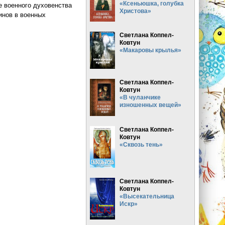
«Ксеньюшка, голубка
е военного духовенства
Христова»
инов в военных
Светлана Коппел-
грации (Андрей Кострюков)
Ковтун
«Макаровы крылья»
Светлана Коппел-
Ковтун
«В чуланчике
изношенных вещей»
Светлана Коппел-
Ковтун
«Сквозь тень»
Светлана Коппел-
Ковтун
«Высекательница
Искр»