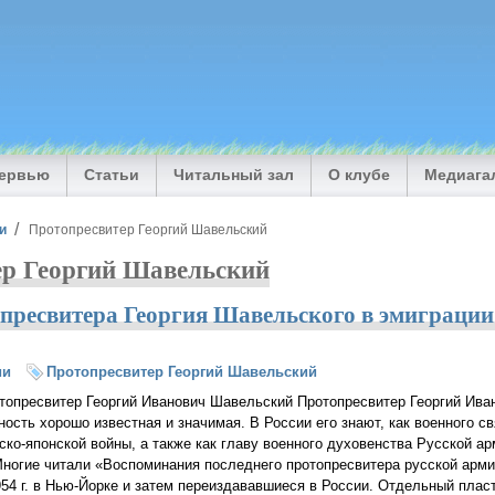
тервью
Статьи
Читальный зал
О клубе
Медиага
и
Протопресвитер Георгий Шавельский
ер Георгий Шавельский
пресвитера Георгия Шавельского в эмиграции
ии
Протопресвитер Георгий Шавельский
топресвитер Георгий Иванович Шавельский Протопресвитер Георгий Ив
ность хорошо известная и значимая. В России его знают, как военного с
ско-японской
войны, а также как главу военного духовенства Русской а
 Многие читали «Воспоминания последнего протопресвитера русской арм
54 г. в
Нью-Йорке
и затем переиздававшиеся в России. Отдельный пласт