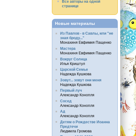
Все авторы на одной
странице
Новые материалы
Из Павлов - в Савлы, или "не
зная броду..."
Монахиня Евфимия Пащенко
Мастера
Монахиня Евфимия Пащенко
Вокруг Солнца
Илья Криштул
Царской Семье
Надежда Кушкова
Зовут... зовут они меня
Надежда Кушкова
Первый луч
Александр Конопля
Сосед
Александр Конопля
Ад
Александр Конопля
Детям о Рождестве Иоанна
Предтечи
Людмила Громова