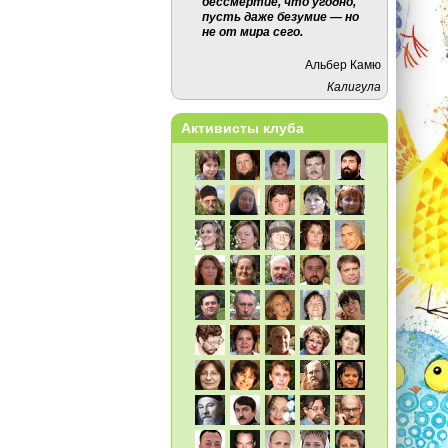
бессмертие, что угодно,
пусть даже безумие — но
не от мира сего.
Альбер Камю
Калигула
Активисты клуба