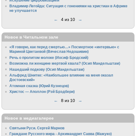
Искушение цифровизацией
Владимир Легойда: Ситуация с гонениями на христиан в Африке
не улучшается
←
4 из 10
→
Новое в Читальном зале
«Я говорю, как перед смертью…» Посмертное «интервью» с
Мариной Цветаевой (Вячеслав Недошивин)
Речь о пролитом молоке (Иосиф Бродский)
Возможна ли женщине мертвой хвала? (Осип Мандельштам)
Нашедший подкову (Осип Мандельштам)
Альфред Шнитке: «Наибольшее влияние на меня оказал
Достоевский»
Атомная сказка (Юрий Кузнецов)
Христос — Аполлон (Рэй Брэдбери)
←
8 из 10
→
Новое в медиагалерее
Святыни Руси. Сергей Марнов
Граждане Русского мира - Архимандрит Савва (Мажуко)