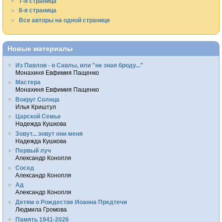
7-я страница
8-я страница
Все авторы на одной странице
Новые материалы
Из Павлов - в Савлы, или "не зная броду..."
Монахиня Евфимия Пащенко
Мастера
Монахиня Евфимия Пащенко
Вокруг Солнца
Илья Криштул
Царской Семье
Надежда Кушкова
Зовут... зовут они меня
Надежда Кушкова
Первый луч
Александр Конопля
Сосед
Александр Конопля
Ад
Александр Конопля
Детям о Рождестве Иоанна Предтечи
Людмила Громова
Память 1941-2026