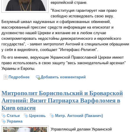
европейской стране.
"Конституция гарантирует нам право
свободно исповедовать свою веру.
Безумный шквал надуманных и сфабрикованных обвинений,
массированный прессинг средств информации на епископат и
духовенство нашей Церкви и желание ее в любом случае
скомпрометировать недостойны демократического и европейского
государства", - заявил митрополит Антоний в специальном обращении
у себя в видеоблоге, сообщает "Интерфакс-Религия".
По его мнению, верующие Украинской Православной Церкви имеют
право использовать в свою защиту "весь законодательный арсенал"
Украины и Европы.
Подробнее
о В Украинской Православной Церкви указали
Добавить комментарий
властям на недопустимость атаки на Церковь
Митрополит Бориспольский и Броварской
Антоний: Визит Патриарха Варфоломея в
Киев опасен
Статьи
Церковь
Митр. Антоний (Паканич)
Украина
Управляющий делами Украинской