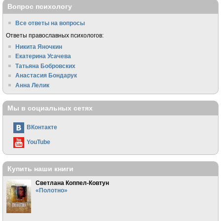
Вопрос психологу
Все ответы на вопросы
Ответы православных психологов:
Никита Яночкин
Екатерина Усачева
Татьяна Бобровских
Анастасия Бондарук
Анна Лелик
Мы в социальных сетях
ВКонтакте
YouTube
Купить наши книги
Светлана Коппел-Ковтун
«Полотно»