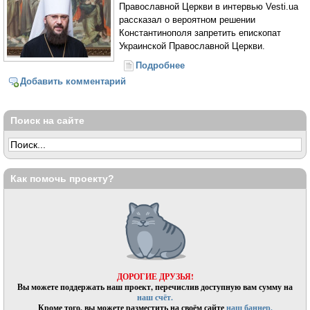
Православной Церкви в интервью Vesti.ua
рассказал о вероятном решении
Константинополя запретить епископат
Украинской Православной Церкви.
Подробнее
о Митрополит
Бориспольский и
Добавить комментарий
Броварской Антоний:
Визит Патриарха
Варфоломея в Киев опасен
Поиск на сайте
Как помочь проекту?
ДОРОГИЕ ДРУЗЬЯ!
Вы можете поддержать наш проект, перечислив доступную вам сумму на
наш счёт.
Кроме того, вы можете разместить на своём сайте
наш баннер.