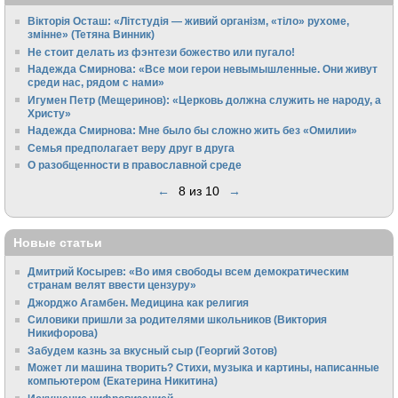
Вікторія Осташ: «Літстудія — живий організм, «тіло» рухоме,
змінне» (Тетяна Винник)
Не стоит делать из фэнтези божество или пугало!
Надежда Смирнова: «Все мои герои невымышленные. Они живут
среди нас, рядом с нами»
Игумен Петр (Мещеринов): «Церковь должна служить не народу, а
Христу»
Надежда Смирнова: Мне было бы сложно жить без «Омилии»
Семья предполагает веру друг в друга
О разобщенности в православной среде
←
8 из 10
→
Новые статьи
Дмитрий Косырев: «Во имя свободы всем демократическим
странам велят ввести цензуру»
Джорджо Агамбен. Медицина как религия
Силовики пришли за родителями школьников (Виктория
Никифорова)
Забудем казнь за вкусный сыр (Георгий Зотов)
Может ли машина творить? Стихи, музыка и картины, написанные
компьютером (Екатерина Никитина)