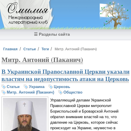
Перейти к основному содержанию
Омилия
Международный
литературный клуб
☰ Разделы сайта
Вы здесь
Главная
Статьи
Теги
Митр. Антоний (Паканич)
Митр. Антоний (Паканич)
В Украинской Православной Церкви указали
властям на недопустимость атаки на Церковь
Статьи
Украина
Церковь
Митр. Антоний (Паканич)
Общество
Управляющий делами Украинской
Православной Церкви митрополит
Бориспольский и Броварской Антоний
обратил внимание властей на то, что
давление на Церковь, которое сейчас
происходит на Украине, неуместно в