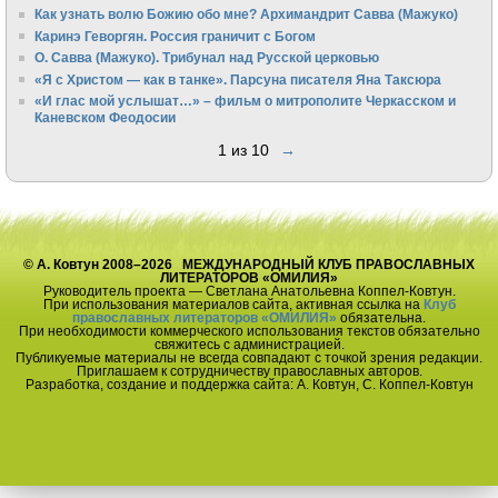
Как узнать волю Божию обо мне? Архимандрит Савва (Мажуко)
Каринэ Геворгян. Россия граничит с Богом
О. Савва (Мажуко). Трибунал над Русской церковью
«Я с Христом — как в танке». Парсуна писателя Яна Таксюра
«И глас мой услышат…» – фильм о митрополите Черкасском и
Каневском Феодосии
1 из 10
→
© А. Ковтун 2008–2026 МЕЖДУНАРОДНЫЙ КЛУБ ПРАВОСЛАВНЫХ
ЛИТЕРАТОРОВ «ОМИЛИЯ»
Руководитель проекта — Светлана Анатольевна Коппел-Ковтун.
При использования материалов сайта, активная ссылка на
Клуб
православных литераторов «ОМИЛИЯ»
обязательна.
При необходимости коммерческого использования текстов обязательно
свяжитесь с администрацией.
Публикуемые материалы не всегда совпадают с точкой зрения редакции.
Приглашаем к сотрудничеству православных авторов.
Разработка, создание и поддержка сайта: А. Ковтун, С. Коппел-Ковтун