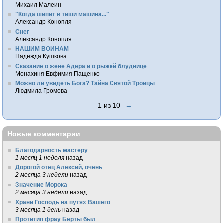
Михаил Малеин
"Когда шипит в тиши машина..."
Александр Конопля
Снег
Александр Конопля
НАШИМ ВОИНАМ
Надежда Кушкова
Сказание о жене Адера и о рыжей блуднице
Монахиня Евфимия Пащенко
Можно ли увидеть Бога? Тайна Святой Троицы
Людмила Громова
1 из 10
→
Новые комментарии
Благодарность мастеру
1 месяц 1 неделя
назад
Дорогой отец Алексий, очень
2 месяца 3 недели
назад
Значение Морока
2 месяца 3 недели
назад
Храни Господь на путях Вашего
3 месяца 1 день
назад
Протитип фрау Берты был