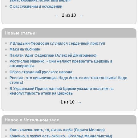
замаскирована лозунгами веры»
О рассуждении и осуждении
←
2 из 10
→
Новые статьи
У Владыки Феодосия случился сердечный приступ
Маки на обочине
Памяти Эдит Сёдергран (Алексей Дмитриенко)
Ростислав Ищенко: «Они желают превратить Церковь в
антицерковь»
Образ страданий русского народа
Россия - это цивилизация. Надо быть самостоятельными! Надо
стоять!
В Украинской Православной Церкви указали властям на
недопустимость атаки на Церковь
1 из 10
→
Новое в Читальном зале
Коль хочешь жить, то, жизнь любя (Лариса Миллер)
Конечно, в лужах есть окошко... (Роальд Мандельштам)