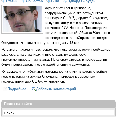
Статьи
Общество
США
Эдвард Сноуден
Журналист Гленн Гринвальд,
сотрудничающий с экс-сотрудником
спецслужб США Эдвардом Сноуденом,
выпустит книгу о его разоблачениях,
сообщает РИА Новости. Произведение
получит название
No Place to Hide
, что в
переводе означает «Спрятаться негде».
Ожидается, что книга поступит в продажу 13 мая.
«С самого начала я чувствовал, что некоторые истории необходимо
рассказать на страницах книги, отдать им должное», —
прокомментировал Гринвальд. По словам автора, в произведении
будут представлены новые разоблачения и документы.
«Я думаю, что публикация материалов из книги, в которую войдут
новые истории из архива Сноудена, приведет к серьезным
последствиям для США», — уверен он.
Подробнее
о Книга о разоблачениях Сноудена увидит свет в
Добавить комментарий
мае
Поиск на сайте