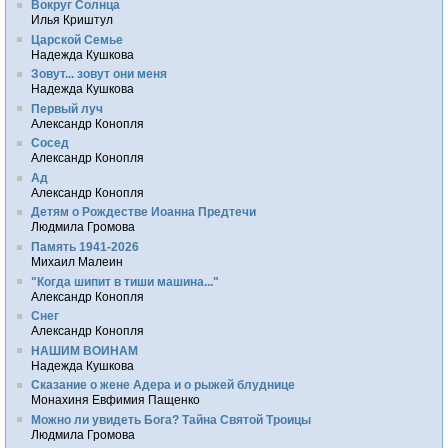
Вокруг Солнца
Илья Криштул
Царской Семье
Надежда Кушкова
Зовут... зовут они меня
Надежда Кушкова
Первый луч
Александр Конопля
Сосед
Александр Конопля
Ад
Александр Конопля
Детям о Рождестве Иоанна Предтечи
Людмила Громова
Память 1941-2026
Михаил Малеин
"Когда шипит в тиши машина..."
Александр Конопля
Снег
Александр Конопля
НАШИМ ВОИНАМ
Надежда Кушкова
Сказание о жене Адера и о рыжей блуднице
Монахиня Евфимия Пащенко
Можно ли увидеть Бога? Тайна Святой Троицы
Людмила Громова