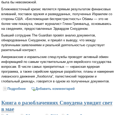
была бы невозможной.
Ближневосточный кризис является прямым результатом финансовых
вливаний, поставок оружия и разведданных, полученных Израилем со
стороны США. «Беспомощная беспристрастность» Обамы — это не
более чем показуха, пишет журналист Гленн Гринвальд, основываясь
на сведениях, предоставленных Эдвардом Сноуденом.
Бывший сотрудник The Guardian провёл анализ документов,
обнародованных Сноуденом, и пришёл к выводу, что между
публичными заявлениями и реальной деятельностью существует
разительный контраст.
Американские и израильские спецслужбы проводят активный обмен
информацией по самым чувствительным для еврейского государства
вопросам. В числе самых приоритетных — «иранская ядерная
программа, а также сирийские ядерные разработки, планы и намерения
ливанского движения „Хезболла“, палестинский терроризм и
глобальный джихад», говорится в одном из полученных документов.
Подробнее
о Эдвард Сноуден: Атака Израиля на Газу была бы
Добавить комментарий
невозможной без поддержки США
Книга о разоблачениях Сноудена увидит свет
в мае