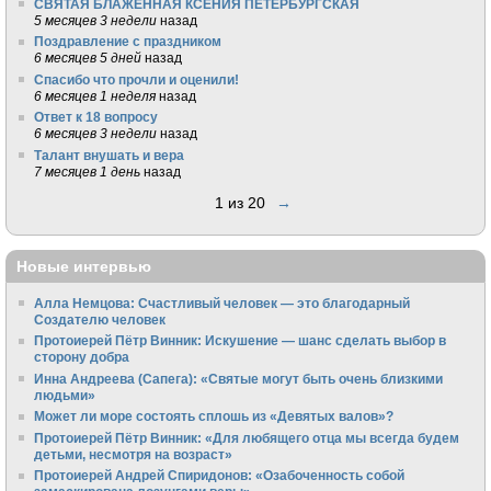
СВЯТАЯ БЛАЖЕННАЯ КСЕНИЯ ПЕТЕРБУРГСКАЯ
5 месяцев 3 недели
назад
Поздравление с праздником
6 месяцев 5 дней
назад
Спасибо что прочли и оценили!
6 месяцев 1 неделя
назад
Ответ к 18 вопросу
6 месяцев 3 недели
назад
Талант внушать и вера
7 месяцев 1 день
назад
1 из 20
→
Новые интервью
Алла Немцова: Счастливый человек — это благодарный
Создателю человек
Протоиерей Пётр Винник: Искушение — шанс сделать выбор в
сторону добра
Инна Андреева (Сапега): «Святые могут быть очень близкими
людьми»
Может ли море состоять сплошь из «Девятых валов»?
Протоиерей Пётр Винник: «Для любящего отца мы всегда будем
детьми, несмотря на возраст»
Протоиерей Андрей Спиридонов: «Озабоченность собой