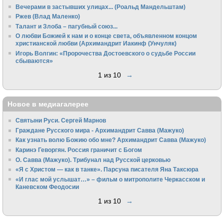
Вечерами в застывших улицах... (Роальд Мандельштам)
Ржев (Влад Маленко)
Талант и Злоба – пагубный союз...
О любви Божией к нам и о конце света, объявленном концом
христианской любви (Архимандрит Иакинф (Унчуляк)
Игорь Волгин: «Пророчества Достоевского о судьбе России
сбываются»
1 из 10
→
Новое в медиагалерее
Святыни Руси. Сергей Марнов
Граждане Русского мира - Архимандрит Савва (Мажуко)
Как узнать волю Божию обо мне? Архимандрит Савва (Мажуко)
Каринэ Геворгян. Россия граничит с Богом
О. Савва (Мажуко). Трибунал над Русской церковью
«Я с Христом — как в танке». Парсуна писателя Яна Таксюра
«И глас мой услышат…» – фильм о митрополите Черкасском и
Каневском Феодосии
1 из 10
→