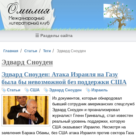
Перейти к основному содержанию
Омилия
Международный
литературный клуб
☰ Разделы сайта
Вы здесь
Главная
Статьи
Теги
Эдвард Сноуден
Эдвард Сноуден
Эдвард Сноуден: Атака Израиля на Газу
была бы невозможной без поддержки США
Статьи
США
Эдвард Сноуден
Израиль
Из документов, которые обнародовал
бывший сотрудник американских спецслужб
Эдвард Сноуден и проанализировал
журналист Гленн Гринвальд, стал известен
реальный уровень поддержки, которую
США оказывают Израилю. Несмотря на
заявления Барака Обамы, без США атака Израиля против сектора Газа