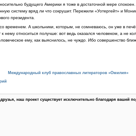
относительно будущего Америки я тоже в достаточной мере спокоен
ную систему вряд ли что сокрушит. Пережили «Уотергейт» и Моник
рвого президента.
со временем. А школьники, которым, не сомневаюсь, он уже в печё
 к нему относиться получше: вот ведь оказался человеком, а не ко
еловеческое ему, как выяснилось, не чуждо. Ибо совершенство бл
Международный клуб православных литераторов «Омилия»
рий
 друзья, наш проект существует исключительно благодаря вашей по