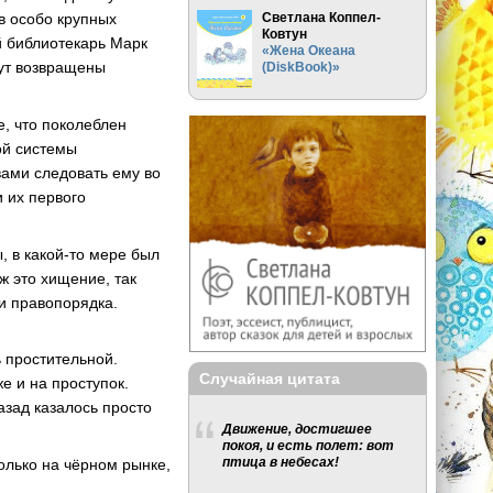
Светлана Коппел-
в особо крупных
Ковтун
й библиотекарь Марк
«Жена Океана
дут возвращены
(DiskBook)»
е, что поколеблен
ой системы
вами следовать ему во
и их первого
, в какой-то мере был
ж это хищение, так
 и правопорядка.
ь простительной.
Случайная цитата
е и на проступок.
азад казалось просто
Движение, достигшее
покоя, и есть полет: вот
птица в небесах!
олько на чёрном рынке,