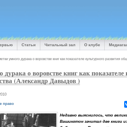
тервью
Статьи
Читальный зал
О клубе
Медиага
етки умного дурака о воровстве книг как показателе культурного развития об
о дурака о воровстве книг как показателе
ства (Александр Давыдов )
2010
е право
Недавно выяснилось, что вели
Вашингтон зачитал две книги и