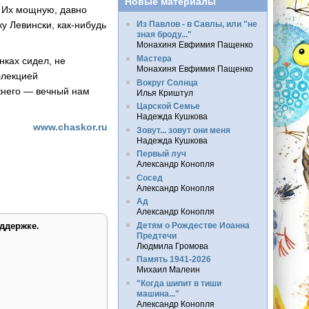
Новые материалы
. Их мощную, давно
у Левински, как-нибудь
Из Павлов - в Савлы, или "не
зная броду..."
Монахиня Евфимия Пащенко
Мастера
нках сидел, не
Монахиня Евфимия Пащенко
ллекцией
Вокруг Солнца
ижнего — вечный нам
Илья Криштул
Царской Семье
Надежда Кушкова
www.chaskor.ru
Зовут... зовут они меня
Надежда Кушкова
Первый луч
Александр Конопля
Сосед
Александр Конопля
Ад
Александр Конопля
Детям о Рождестве Иоанна
ддержке.
Предтечи
Людмила Громова
Память 1941-2026
Михаил Малеин
"Когда шипит в тиши
машина..."
Александр Конопля