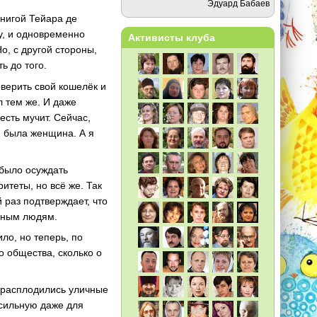
Эдуард Бабаев
книгой Тейара де
у, и одновременно
Активисты клуба
о, с другой стороны,
ь до того.
верить свой кошелёк и
л тем же. И даже
есть мучит. Сейчас,
я была женщина. А я
 было осуждать
ритеты, но всё же. Так
 раз подтверждает, что
инным людям.
ло, но теперь, по
о общества, сколько о
е расплодились уличные
осильную даже для