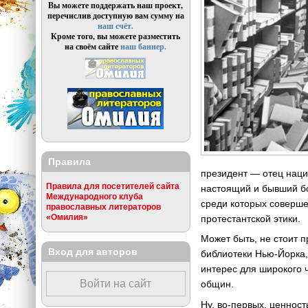
Вы можете поддержать наш проект,
перечислив доступную вам сумму на
наш счёт.
Кроме того, вы можете разместить
на своём сайте
наш баннер.
Правила
президент — отец наци
Правила для посетителей сайта
настоящий и бывший бо
Международного клуба
среди которых соверше
православных литераторов
«Омилия»
протестантской этики.
Может быть, не стоит п
Вход для авторов
библиотеки Нью-Йорка,
интерес для широкого 
Войти на сайт
общин.
Ну, во-первых, ценност