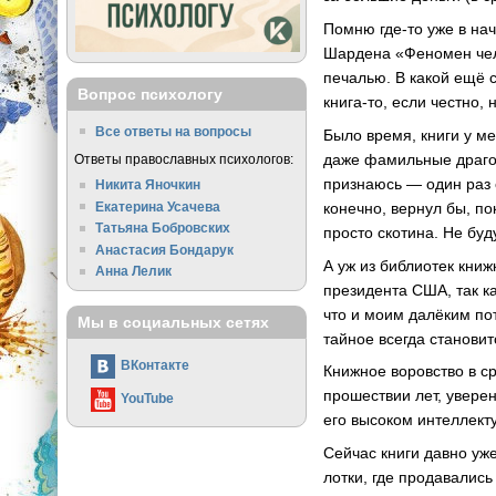
Помню где-то уже в нач
Шардена «Феномен чело
печалью. В какой ещё с
Вопрос психологу
книга-то, если честно,
Все ответы на вопросы
Было время, книги у м
даже фамильные драгоце
Ответы православных психологов:
признаюсь — один раз с
Никита Яночкин
Екатерина Усачева
конечно, вернул бы, п
Татьяна Бобровских
просто скотина. Не бу
Анастасия Бондарук
А уж из библиотек кни
Анна Лелик
президента США, так ка
что и моим далёким по
Мы в социальных сетях
тайное всегда станови
ВКонтакте
Книжное воровство в ср
прошествии лет, уверен
YouTube
его высоком интеллект
Сейчас книги давно уже
лотки, где продавалис