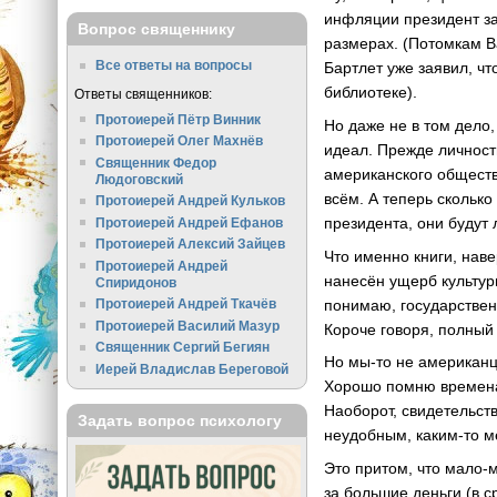
инфляции президент за
Вопрос священнику
размерах. (Потомкам В
Все ответы на вопросы
Бартлет уже заявил, чт
библиотеке).
Ответы священников:
Протоиерей Пётр Винник
Но даже не в том дело,
Протоиерей Олег Махнёв
идеал. Прежде личност
Священник Федор
американского обществ
Людоговский
всём. А теперь сколько
Протоиерей Андрей Кульков
президента, они будут 
Протоиерей Андрей Ефанов
Протоиерей Алексий Зайцев
Что именно книги, наве
Протоиерей Андрей
нанесён ущерб культурн
Спиридонов
понимаю, государствен
Протоиерей Андрей Ткачёв
Протоиерей Василий Мазур
Короче говоря, полный
Священник Сергий Бегиян
Но мы-то не американцы
Иерей Владислав Береговой
Хорошо помню времена, 
Наоборот, свидетельств
Задать вопрос психологу
неудобным, каким-то м
Это притом, что мало-
за большие деньги (в с