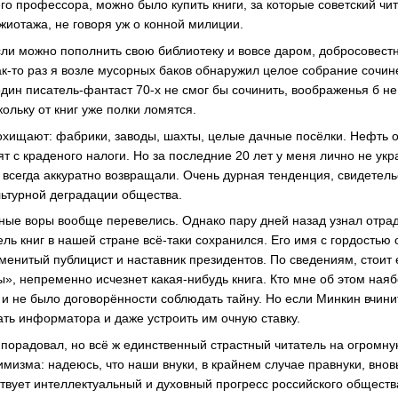
о профессора, можно было купить книги, за которые советский чит
жиотажа, не говоря уж о конной милиции.
если можно пополнить свою библиотеку и вовсе даром, добросовес
ак-то раз я возле мусорных баков обнаружил целое собрание сочи
дин писатель-фантаст 70-х не смог бы сочинить, воображенья б не
кольку от книг уже полки ломятся.
похищают: фабрики, заводы, шахты, целые дачные посёлки. Нефть о
т с краденого налоги. Но за последние 20 лет у меня лично не укр
, всегда аккуратно возвращали. Очень дурная тенденция, свидетел
льтурной деградации общества.
жные воры вообще перевелись. Однако пару дней назад узнал отрад
ль книг в нашей стране всё-таки сохранился. Его имя с гордостью 
менитый публицист и наставник президентов. По сведениям, стоит 
ы», непременно исчезнет какая-нибудь книга. Кто мне об этом наяб
 и не было договорённости соблюдать тайну. Но если Минкин вчинит
ать информатора и даже устроить им очную ставку.
 порадовал, но всё ж единственный страстный читатель на огромн
мизма: надеюсь, что наши внуки, в крайнем случае правнуки, внов
ствует интеллектуальный и духовный прогресс российского обществ