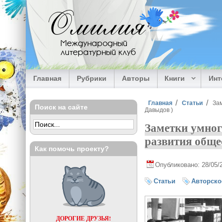
Перейти к основному содержанию
Омилия
Международный
литературный клуб
Главная
Рубрики
Авторы
Книги
Ин
Вы здесь
Главная
Статьи
Зам
Поиск на сайте
Давыдов )
Заметки умног
развития обще
Как помочь проекту?
Опубликовано: 28/05/
Статьи
Авторско
ДОРОГИЕ ДРУЗЬЯ!