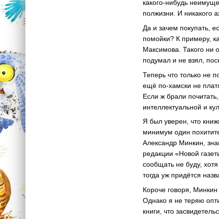
какого-нибудь неимущег
полжизни. И никакого а
Да и зачем покупать, 
помойки? К примеру, к
Максимова. Такого ни о
подумал и не взял, пос
Теперь что только не 
ещё по-хамски не платя
Если ж брали почитать
интеллектуальной и ку
Я был уверен, что кни
минимум один похитите
Александр Минкин, зна
редакции «Новой газет
сообщать не буду, хотя
тогда уж придётся назв
Короче говоря, Минкин
Однако я не теряю опти
книги, что засвидетель