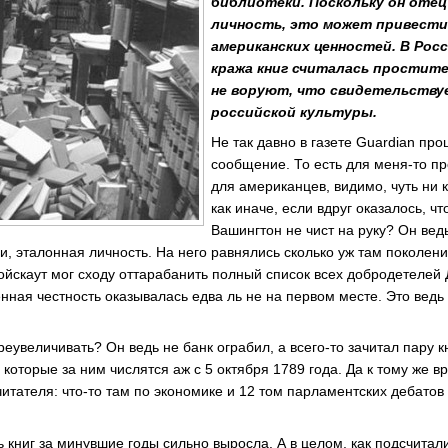
библиотеки. Поскольку он отец
личность, это может привести 
американских ценностей. В Росс
кража книг считалась простите
не воруют, что свидетельству
российской культуры.
Не так давно в газете Guardian п
сообщение. То есть для меня-то п
для американцев, видимо, чуть ни 
как иначе, если вдруг оказалось, ч
Вашингтон не чист на руку? Он вед
и, эталонная личность. На него равнялись сколько уж там поколе
йскаут мог сходу оттарабанить полный список всех добродетелей
нная честность оказывалась едва ль не на первом месте. Это ведь 
реувеличивать? Он ведь не банк ограбил, а всего-то зачитал пару к
 которые за ним числятся аж с 5 октября 1789 года. Да к тому же 
читателя: что-то там по экономике и 12 том парламентских дебато
ь книг за минувшие годы сильно выросла. А в целом, как подсчитали