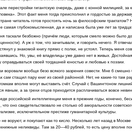
але перестройки гигантскую очередь, даже с конной милицией, за 
века». Этот факт меня тогда преисполнил и гордостью за держав
тране читатель готов простоять ночь за философским трактатом? Н
 не самая глубокомысленная, да и написана была уже лет за тридцат
еня таскали безбожно (причём люди, которым смело можно было до
нности). А уж о том, что зачитывали, и говорить нечего. Я отвеча
тянул у знакомой книгу прямо с полки, не устоял. Теперь меня сов
окаявшись. Но, увы, её владелицы уже давно нет в живых. Достойна
ду оправдываться своей тогдашней юностью и любовью к поэзии.
жки воровали вообще безо всякого зазрения совести. Мне б смешно
к сам стащил пару книг из своей районной. Нет, не какие-то там ра
томкам вполне могут выставить счёт. Случай с Вашингтоном лишний
тся явным, а за грехи отцов приходится расплачиваться вовсе нев
еде российской интеллигенции меня в прежние годы, конечно, беси
, что оно свидетельствовало не столько об аморальности советског
уализме, исключительном престиже гуманитарной культуры.
 не воруют, и покупают как-то кисло. Несколько лет назад в Москв
ь книжные неликвиды. Там за 20—40 рублей, то есть цену вполне п