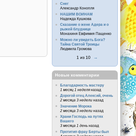
Снег
Александр Конопля
НАШИМ ВОИНАМ
Надежда Кушкова
Сказание о жене Адера и о
рыжей блуднице
Монахиня Евфимия Пащенко
Можно ли увидеть Бога?
Тайна Святой Троицы
Людмила Громова
1 из 10
→
Новые комментарии
Благодарность мастеру
1 месяц 1 неделя
назад
Дорогой отец Алексий, очень
2 месяца 3 недели
назад
Значение Морока
2 месяца 3 недели
назад
Храни Господь на путях
Вашего
3 месяца 1 день
назад
Протитип фрау Берты был