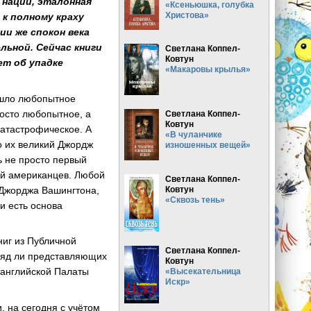
 нации, эталонная
«Ксеньюшка, голубка
Христова»
к полному краху
ии же спокон века
льной. Сейчас книги
Светлана Коппел-
Ковтун
ет об упадке
«Макаровы крылья»
рошло любопытное
росто любопытное, а
Светлана Коппел-
Ковтун
катастрофическое. А
«В чуланчике
то их великий Джордж
изношенных вещей»
ь не просто первый
ний американцев. Любой
Светлана Коппел-
 Джорджа Вашингтона,
Ковтун
«Сквозь тень»
и есть основа
ниг из Публичной
Светлана Коппел-
вряд ли представляющих
Ковтун
в английской Палаты
«Высекательница
Искр»
, на сегодня с учётом