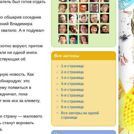
атель был готов отдать
тно обшарив соседние
нений Владимира
 хватило. А я подумал-
хотно воруют, притом
али ни одной книги.
Все авторы
ьствующая об
1-я страница
2-я страница
ную новость. Как
3-я страница
обнародую: это
4-я страница
ему появиться в
5-я страница
едничал, пока
6-я страница
 мне иск за клевету,
7-я страница
8-я страница
Все авторы на одной
ую страну — маловато.
странице
ь станут воровать
а.