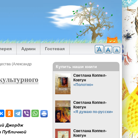
лерея
Админ
Гостевая
щества (Александр
Купить наши книги
Светлана Коппел-
 культурного
Ковтун
«Полотно»
Светлана Коппел-
Ковтун
«Я думаю по-русски»
кий Джордж
Светлана Коппел-
з Публичной
Ковтун