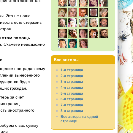
принятого закона так
вы. Это не наша
ивость есть стержень
стран.
и этом помощь
е.
Скажете невозможно
и:
Все авторы
ащение пострадавшему
1-я страница
уплении вынесенного
2-я страница
сударство будет
3-я страница
4-я страница
аших граждан.
5-я страница
терь за счет
6-я страница
ких границ
7-я страница
ость иностранного
8-я страница
Все авторы на одной
странице
ребуем с вас сумму
пили.