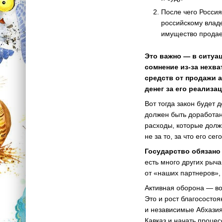
После чего Россия
российскому владе
имущество продае
Это важно — в ситуац
сомнение из-за нехв
средств от продажи 
денег за его реализа
Вот тогда закон будет
должен быть доработан
расходы, которые долж
не за то, за что его с
Государство обязано
есть много других рыч
от «наших партнеров», 
Активная оборона — во
Это и рост благососто
и независимые Абхазия
Кавказ и начать проце