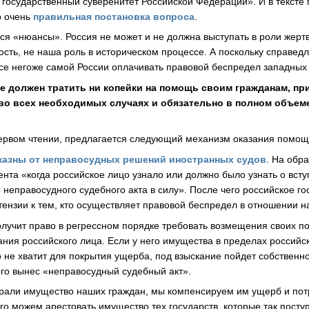
 государственный суверенитет Российской Федерации». И в тексте 
о очень
правильная постановка вопроса
.
ся «нюансы». Россия не может и не должна выступать в роли жерт
сть, не наша роль в историческом процессе. А поскольку справедл
овсе негоже самой России оплачивать правовой беспредел западных 
е должен тратить ни копейки на помощь своим гражданам, пр
во всех необходимых случаях и обязательно в полном объем
первом чтении, предлагается следующий механизм оказания помощ
казны от неправосудных решений иностранных судов
. На обр
ента «когда российское лицо узнало или должно было узнать о вст
 неправосудного судебного акта в силу». После чего российское го
ензии к тем, кто осуществляет правовой беспредел в отношении н
олучит право в регрессном порядке требовать возмещения своих по
ния российского лица. Если у него имущества в пределах российс
о не хватит для покрытия ущерба, под взыскание пойдет собственн
рого вынес «неправосудный судебный акт».
рали имущество наших граждан, мы компенсируем им ущерб и пот
го можем арестовать имущество тех государств, которые так посту