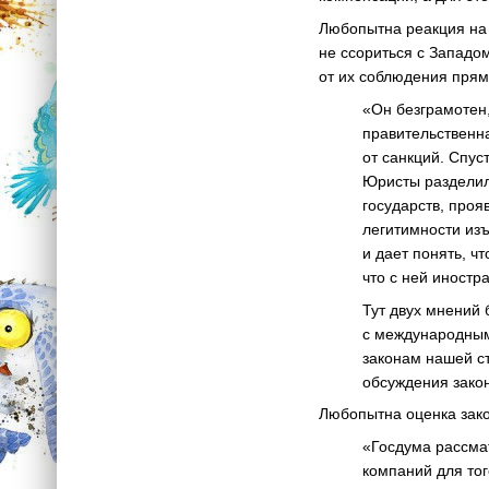
Любопытна реакция на 
не ссориться с Западо
от их соблюдения прямо
«Он безграмотен
правительственн
от санкций. Спус
Юристы разделил
государств, проя
легитимности изъ
и дает понять, ч
что с ней иностр
Тут двух мнений 
с международным
законам нашей ст
обсуждения зако
Любопытна оценка зако
«Госдума рассма
компаний для тог