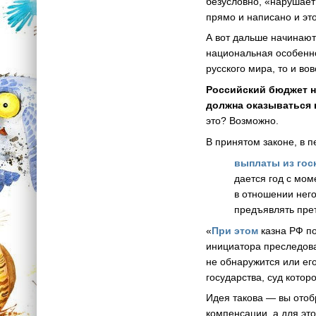
безусловно, «нарушает
прямо и написано и эт
А вот дальше начинают
национальная особенно
русского мира, то и в
Российский бюджет н
должна оказываться 
это? Возможно.
В принятом законе, в 
выплаты из гос
дается год с мом
в отношении него
предъявлять прет
«
При этом
казна РФ п
инициатора преследова
не обнаружится или ег
государства, суд кото
Идея такова — вы отоб
компенсации, а для это