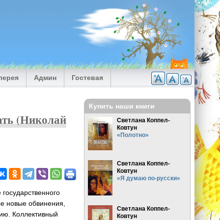
лерея
Админ
Гостевая
Купить наши книги
ать (Николай
Светлана Коппел-
Ковтун
«Полотно»
Светлана Коппел-
Ковтун
«Я думаю по-русски»
е государственного
се новые обвинения,
Светлана Коппел-
сию. Коллективный
Ковтун