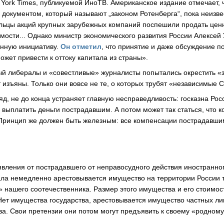
 York Times, публикуемой ИноТВ. Американское издание отмечает, 
 документом, который называют „законом Ротенберга“, пока неизв
льцы акций крупных зарубежных компаний поспешили продать цен
мости... Однако министр экономического развития России Алексей
анную инициативу.
Он отметил
, что принятие и даже обсуждение 
ожет привести к оттоку капитала из страны».
ый либералы и «совестливые» журналисты попытались окрестить «
 изъяны. Только они вовсе не те, о которых трубят «независимые 
ляд, не до конца устраняет главную несправедливость: госказна Ро
выплатить деньги пострадавшим. А потом может так статься, что к
 Принцип же должен быть железным: все компенсации пострадавшим 
вления от пострадавшего от неправосудного действия иностранног
ла немедленно арестовывается имущество на территории России т
 нашего соотечественника. Размер этого имущества и его стоимос
Нет имущества государства, арестовывается имущество частных ли
тва. Свои претензии они потом могут предъявить к своему «родном