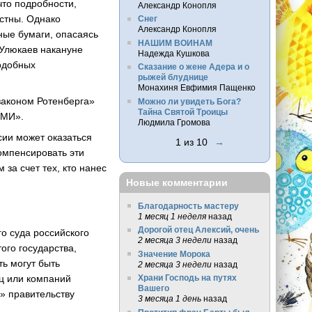
что подробности,
Александр Конопля
естны. Однако
Снег
Александр Конопля
ные бумаги, опасаясь
НАШИМ ВОИНАМ
 Улюкаев накануне
Надежда Кушкова
подобных
Сказание о жене Адера и о
рыжей блуднице
Монахиня Евфимия Пащенко
законом Ротенберга»
Можно ли увидеть Бога?
Тайна Святой Троицы
СМИ».
Людмила Громова
ссии может оказаться
1 из 10
→
омпенсировать эти
за счет тех, кто нанес
Новые комментарии
Благодарность мастеру
1 месяц 1 неделя
назад
Дорогой отец Алексий, очень
о суда российского
2 месяца 3 недели
назад
ого государства,
Значение Морока
ть могут быть
2 месяца 3 недели
назад
ц или компаний
Храни Господь на путях
Вашего
у» правительству
3 месяца 1 день
назад