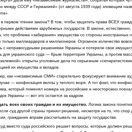
берга» дали ему «независимые журналисты», собратья которых чу
и между СССР и Германией» (от августа 1939 года) зловещим наз
па».
 в первом чтении закона? В том, чтобы защитить права ВСЕХ гражд
ными действиями зарубежных государств. В законе, естественно, н
у, что проблема «забирания» имущества со стороны иностранных г
не только миллиардеров и миллионеров. Огромное количество вовсе
ь с неправосудными решениями Украины и потеряли свое имуществ
дь для украинского суда — Крым территория Украины, а против ма
езалежной» открыты уголовные дела по серьезным «сепаратистским
ацией их имущества и вкладов.
мер, как «независимые СМИ» старательно фокусируют внимание а
учае — конфискация виллы у теплого моря. А тот факт, что конфис
ма, который поменял номера на российские и неосторожно поеха
док Украины — вот это остается за кадром.
ать всех своих граждан и их имущество.
Логика закона понятна
 если суд другой страны принял решение, несмотря на то, что спор
сии, гражданин вправе рассчитывать на защиту государства.
 суд вместо суда российского решает вопросы, которые должен реша