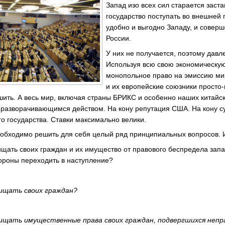
Запад изо всех сил старается заст
государство поступать во внешней п
удобно и выгодно Западу, и совер
России.
У них не получается, поэтому давл
Используя всю свою экономическую
монопольное право на эмиссию ми
и их европейские союзники просто
ь. А весь мир, включая страны БРИКС и особенно наших китайск
 разворачивающимся действом. На кону репутация США. На кону 
го государства. Ставки максимально велики.
еобходимо решить для себя целый ряд принципиальных вопросов. И
щать своих граждан и их имущество от правового беспредела запа
бороны переходить в наступление?
ищать своих граждан?
ищать имущественные права своих граждан, подвергшихся неп