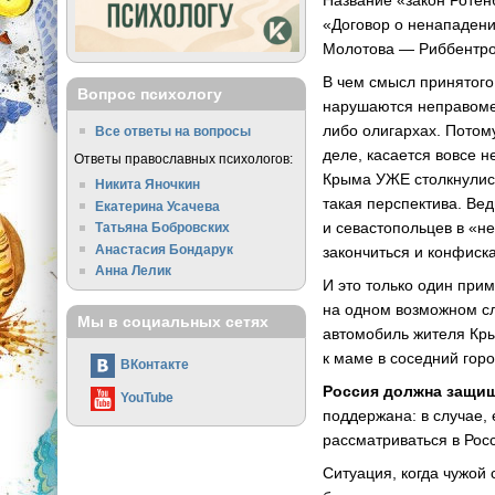
Название «закон Ротен
«Договор о ненападени
Молотова — Риббентро
В чем смысл принятого
Вопрос психологу
нарушаются неправомер
либо олигархах. Потом
Все ответы на вопросы
деле, касается вовсе 
Ответы православных психологов:
Крыма УЖЕ столкнулис
Никита Яночкин
такая перспектива. Ве
Екатерина Усачева
и севастопольцев в «н
Татьяна Бобровских
Анастасия Бондарук
закончиться и конфиск
Анна Лелик
И это только один при
на одном возможном сл
Мы в социальных сетях
автомобиль жителя Кры
к маме в соседний горо
ВКонтакте
Россия должна защищ
YouTube
поддержана: в случае,
рассматриваться в Рос
Ситуация, когда чужой