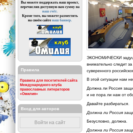
Вы можете поддержать наш проект,
перечислив доступную вам сумму на
наш счёт.
Кроме того, вы можете разместить
на своём сайте
наш баннер.
ЭКОНОМИЧЕСКИ задушит
внимательно следит за
Правила
суверенного российско
В этой ситуации нам н
Правила для посетителей сайта
Международного клуба
Должна ли Россия защи
православных литераторов
«Омилия»
и не пора ли нам от о
Давайте разбираться.
Вход для авторов
Должна ли Россия защ
Безусловно, должна.
Войти на сайт
Должна ли Россия защ