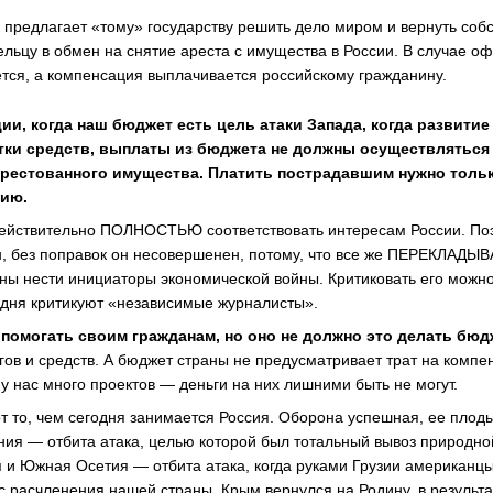
 предлагает «тому» государству решить дело миром и вернуть соб
льцу в обмен на снятие ареста с имущества в России. В случае о
тся, а компенсация выплачивается российскому гражданину.
ии, когда наш бюджет есть цель атаки Запада, когда развитие
атки средств, выплаты из бюджета не должны осуществляться 
арестованного имущества. Платить пострадавшим нужно толь
цию.
 действительно ПОЛНОСТЬЮ соответствовать интересам России. По
, без поправок он несовершенен, потому, что все же ПЕРЕКЛАДЫ
ны нести инициаторы экономической войны. Критиковать его можно
егодня критикуют «независимые журналисты».
 помогать своим гражданам, но оно не должно это делать бюд
агов и средств. А бюджет страны не предусматривает трат на комп
у нас много проектов — деньги на них лишними быть не могут.
т то, чем сегодня занимается Россия. Оборона успешная, ее плод
яния — отбита атака, целью которой был тотальный вывоз природно
 и Южная Осетия — отбита атака, когда руками Грузии американц
сс расчленения нашей страны. Крым вернулся на Родину, в результ