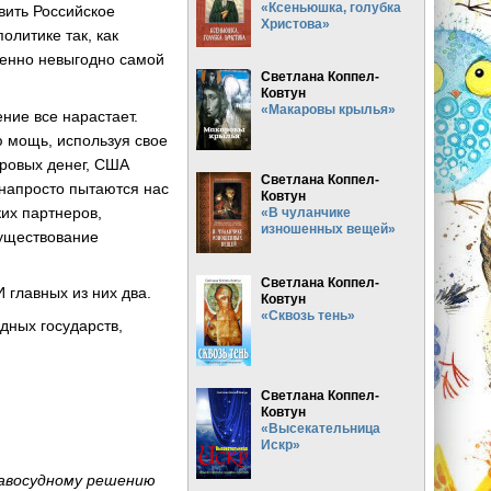
«Ксеньюшка, голубка
авить Российское
Христова»
олитике так, как
шенно невыгодно самой
Светлана Коппел-
Ковтун
«Макаровы крылья»
ение все нарастает.
 мощь, используя свое
ровых денег, США
Светлана Коппел-
-напросто пытаются нас
Ковтун
их партнеров,
«В чуланчике
изношенных вещей»
существование
Светлана Коппел-
 главных из них два.
Ковтун
«Сквозь тень»
дных государств,
Светлана Коппел-
Ковтун
«Высекательница
Искр»
равосудному решению