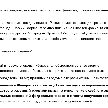
ричем каждого, вне зависимости от его фамилии, стоимости имуще
ейших элементов давления на Россию являются санкции против от
граждан России. Форма их осуществления называется красивым сл
ние у нее другое: беспредел. Правовой беспредел. «Цивилизованн
стью, просто решил присваивать себе имущество, принадлежащее
итуации защищать?
ней в первую очередь либеральная общественность, во вторую — «
щественное мнение России из-за принятия так называемого «закон
конодательный акт, принятый в Госдуме в первом чтении, называетс
менений в Федеральный закон „О компенсации за нарушение 
дство в разумный срок или права на исполнение судебного ак
ельных положений федерального закона в части получения к
ава на исполнение судебного акта в разумный срок)».