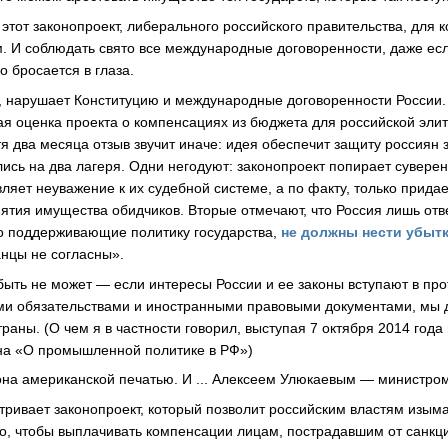
этот законопроект, либерального российского правительства, для 
м. И соблюдать свято все международные договоренности, даже ес
 бросается в глаза.
, нарушает Конституцию и международные договоренности России.
ая оценка проекта о компенсациях из бюджета для российской эли
тя два месяца отзыв звучит иначе: идея обеспечит защиту россиян
ись на два лагеря. Одни негодуют: законопроект попирает сувере
вляет неуважение к их судебной системе, а по факту, только прида
ятия имущества обидчиков. Вторые отмечают, что Россия лишь отв
то поддерживающие политику государства,
не должны нести убыт
анцы не согласны».
быть не может — если интересы России и ее законы вступают в пр
и обязательствами и иностранными правовыми документами, мы 
раны. (О чем я в частности говорил, выступая 7 октября 2014 года
на «О промышленной политике в РФ»)
на американской печатью. И ... Алексеем Улюкаевым — министром
тривает законопроект, который позволит российским властям изым
о, чтобы выплачивать компенсации лицам, пострадавшим от санкци