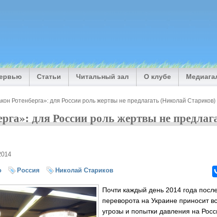
тервью
Статьи
Читальный зал
О клубе
Медиага
кон Ротенберга»: для России роль жертвы не предлагать (Николай Стариков)
ерга»: для России роль жертвы не предлаг
2014
о
Россия
Николай Стариков
Почти каждый день 2014 года посл
переворота на Украине приносит в
угрозы и попытки давления на Рос