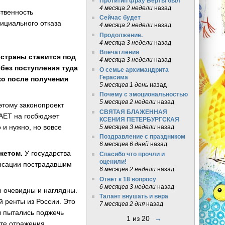
Протитип фрау Берты был
4 месяца 2 недели
назад
ственность
Сейчас будет
фициального отказа
4 месяца 2 недели
назад
Продолжение.
4 месяца 3 недели
назад
Впечатления
 страны ставится под
4 месяца 3 недели
назад
без поступления туда
О семье архимандрита
Герасима
ко после получения
5 месяцев 1 день
назад
Почему с эмоциональностью
5 месяцев 2 недели
назад
этому законопроект
СВЯТАЯ БЛАЖЕННАЯ
ВАЕТ на госбюджет
КСЕНИЯ ПЕТЕРБУРГСКАЯ
 и нужно, но вовсе
5 месяцев 3 недели
назад
Поздравление с праздником
6 месяцев 6 дней
назад
жетом.
У государства
Спасибо что прочли и
оценили!
енсации пострадавшим
6 месяцев 2 недели
назад
Ответ к 18 вопросу
6 месяцев 3 недели
назад
ы очевидны и наглядны.
Талант внушать и вера
й ренты из России. Это
7 месяцев 2 дня
назад
ы пытались поджечь
1 из 20
→
ате отражения