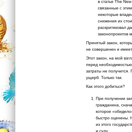
в статье The New
связанные с этим
некоторые владе
снижения их стои
раскритиковал д
законопроектов м
Принятый закон, котор
не совершенен и имеет
Этот закон, на мой взг
перед необходимостью 
затраты не получится.
ущерб. Только так.
Как этого добиться?
При получении зая
гражданина, снача
которое «обидело»
быстро оценены. 
из этого государс
и суду.