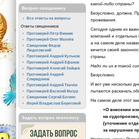
какой-либо страны?
Вопрос священнику
Безусловно, должна. П
Все ответы на вопросы
проживания.
Ответы священников:
Сегодня одним из важн
Протоиерей Пётр Винник
компаний и отдельных 
Протоиерей Олег Махнёв
а на самом деле назва
Священник Федор
кичится своей законно
Людоговский
страны.
Протоиерей Андрей Кульков
Протоиерей Андрей Ефанов
Надо ли их в такой с
Протоиерей Алексий Зайцев
Протоиерей Андрей
Безусловно.
Спиридонов
И вот уже несколько д
Протоиерей Андрей Ткачёв
пытаются раскачать об
Протоиерей Василий Мазур
Священник Сергий Бегиян
На самом деле этот за
Иерей Владислав Береговой
«О внесении из
на судопроизво
Задать вопрос психологу
(уточнение отд
за нарушение пр