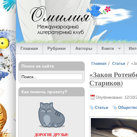
Перейти к основному содержанию
Омилия
Международный
литературный клуб
Главная
Рубрики
Авторы
Книги
Ин
Вы здесь
Главная
Статьи
«За
Поиск на сайте
«Закон Ротенб
Стариков)
Как помочь проекту?
Опубликовано: 12/10/
Статьи
Обществ
ДОРОГИЕ ДРУЗЬЯ!