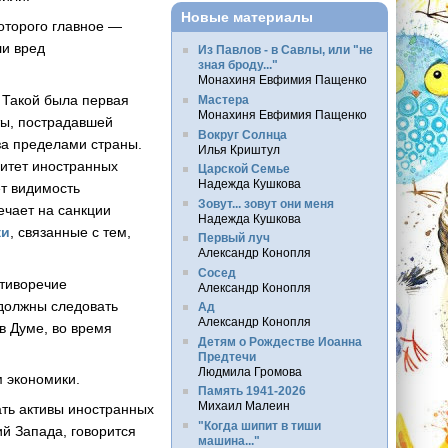
Новые материалы
которого главное —
ли вред
Из Павлов - в Савлы, или "не
зная броду..."
Монахиня Евфимия Пащенко
 Такой была первая
Мастера
Монахиня Евфимия Пащенко
ты, пострадавшей
Вокруг Солнца
 за пределами страны.
Илья Криштул
нитет иностранных
Царской Семье
Надежда Кушкова
ет видимость
Зовут... зовут они меня
ечает на санкции
Надежда Кушкова
ки
, связанные с тем,
Первый луч
Александр Конопля
Сосед
отиворечие
Александр Конопля
должны следовать
Ад
Александр Конопля
 в Думе, во время
Детям о Рождестве Иоанна
Предтечи
Людмила Громова
 экономики.
Память 1941-2026
Михаил Малеин
ать активы иностранных
"Когда шипит в тиши
й Запада, говорится
машина..."