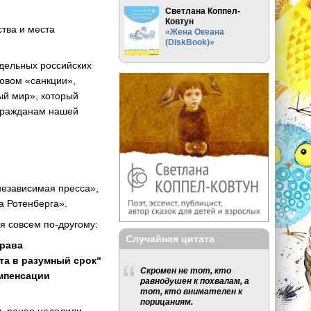
Светлана Коппел-
Ковтун
ства и места
«Жена Океана
(DiskBook)»
дельных российских
овом «санкции»,
ый мир», который
 гражданам нашей
независимая пресса»,
а Ротенберга».
я совсем по-другому:
Случайная цитата
права
та в разумный срок“
Скромен не тот, кто
омпенсации
равнодушен к похвалам, а
тот, кто внимателен к
порицаниям.