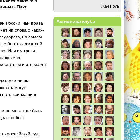
ть ранее наделили
Жан Поль
ванием «Пакт
Активисты клуба
ан России, чьи права
ет ни слова о каких-
осударств, на самом
 не богатых жителей
о. Или им грозит
ссы крымчан
» статьям и это может
удитории лишь
ковать могут
л на такой машине
 и не может не быть
 должен был
ть российский суд,