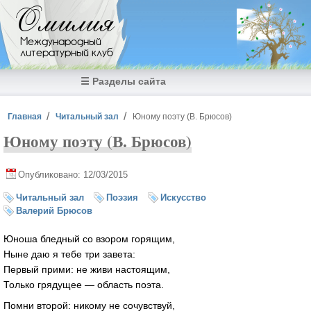
Перейти к основному содержанию
Омилия
Международный
литературный клуб
☰ Разделы сайта
Вы здесь
Главная
Читальный зал
Юному поэту (В. Брюсов)
Юному поэту (В. Брюсов)
Опубликовано: 12/03/2015
Читальный зал
Поэзия
Искусство
Валерий Брюсов
Юноша бледный со взором горящим,
Ныне даю я тебе три завета:
Первый прими: не живи настоящим,
Только грядущее — область поэта.
Помни второй: никому не сочувствуй,