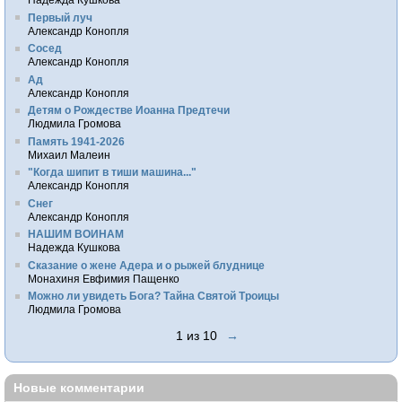
Первый луч
Александр Конопля
Сосед
Александр Конопля
Ад
Александр Конопля
Детям о Рождестве Иоанна Предтечи
Людмила Громова
Память 1941-2026
Михаил Малеин
"Когда шипит в тиши машина..."
Александр Конопля
Снег
Александр Конопля
НАШИМ ВОИНАМ
Надежда Кушкова
Сказание о жене Адера и о рыжей блуднице
Монахиня Евфимия Пащенко
Можно ли увидеть Бога? Тайна Святой Троицы
Людмила Громова
1 из 10
→
Новые комментарии