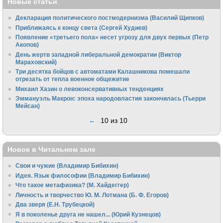
Новые статьи
Декларация политического постмодернизма (Василий Щипков)
Приближаясь к концу света (Сергей Худиев)
Появление «третьего пола» несет угрозу для двух первых (Петр
Акопов)
День жертв западной либеральной демократии (Виктор
Мараховский)
Три десятка бойцов с автоматами Калашникова помешали
отрезать от тепла военное общежитие
Михаил Хазин о левоконсервативных тенденциях
Эммануэль Макрон: эпоха народовластия закончилась (Тьерри
Мейсан)
←
10 из 10
Новое в Читальном зале
Свои и чужие (Владимир Бибихин)
Идея. Язык философии (Владимир Бибихин)
Что такое метафизика? (М. Хайдеггер)
Личность и творчество Ю. М. Лотмана (Б. Ф. Егоров)
Два зверя (Е.Н. Трубецкой)
Я в поколенье друга не нашел... (Юрий Кузнецов)