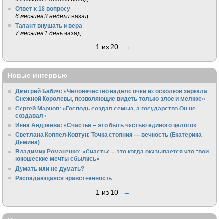
Ответ к 18 вопросу
6 месяцев 3 недели
назад
Талант внушать и вера
7 месяцев 1 день
назад
1 из 20
→
Новые интервью
Дмитрий Бабич: «Человечество надело очки из осколков зеркала
Снежной Королевы, позволяющие видеть только злое и мелкое»
Сергей Марнов: «Господь создал семью, а государство Он не
создавал»
Инна Андреева: «Счастье – это быть частью единого целого»
Светлана Коппел-Ковтун: Точка стояния — вечность (Екатерина
Демина)
Владимир Романенко: «Счастье – это когда оказывается что твои
юношеские мечты сбылись»
Думать или не думать?
Распадающаяся нравственность
1 из 10
→