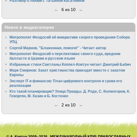
Разговор о любви с Татьяной Касаткиной
←
6 из 10
→
Новое в медиагалерее
Митрополит Феодосий об инициативе скорого проведения Собора
УПЦ
Сергей Марнов. "Блаженная, помоги!" - Читает автор
Митрополит Феодосий о перспективах своего суда, вредном
балласте в Церкви и русском языке
Избранные стихи Светланы Коппел-Ковтун читает Дмитрий Бабич
Марк Смирнов: Закат христианства приходит вместе с закатом
Европы
Эксперт IT и финансов: План цифрового контроля и сроки его
реализации
Кто такой планировщик? Улица Правды. Д. Роде, С. Колмогоров, К.
Геворгян, М. Хазин и Б. Костенко
←
2 из 10
→
© А. Ковтун 2008–2026 МЕЖДУНАРОДНЫЙ КЛУБ ПРАВОСЛАВНЫХ