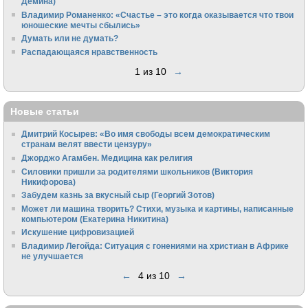
Демина)
Владимир Романенко: «Счастье – это когда оказывается что твои
юношеские мечты сбылись»
Думать или не думать?
Распадающаяся нравственность
1 из 10
→
Новые статьи
Дмитрий Косырев: «Во имя свободы всем демократическим
странам велят ввести цензуру»
Джорджо Агамбен. Медицина как религия
Силовики пришли за родителями школьников (Виктория
Никифорова)
Забудем казнь за вкусный сыр (Георгий Зотов)
Может ли машина творить? Стихи, музыка и картины, написанные
компьютером (Екатерина Никитина)
Искушение цифровизацией
Владимир Легойда: Ситуация с гонениями на христиан в Африке
не улучшается
←
4 из 10
→