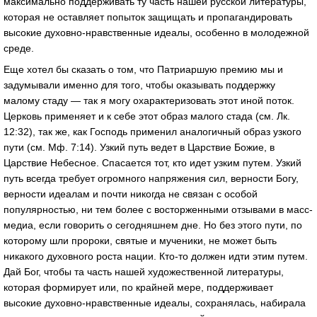
максимально поддерживать ту часть нашей русской литературы,
которая не оставляет попыток защищать и пропагандировать
высокие духовно-нравственные идеалы, особенно в молодежной
среде.
Еще хотел бы сказать о том, что Патриаршую премию мы и
задумывали именно для того, чтобы оказывать поддержку
малому стаду — так я могу охарактеризовать этот иной поток.
Церковь применяет и к себе этот образ малого стада (см. Лк.
12:32), так же, как Господь применил аналогичный образ узкого
пути (см. Мф. 7:14). Узкий путь ведет в Царствие Божие, в
Царствие Небесное. Спасается тот, кто идет узким путем. Узкий
путь всегда требует огромного напряжения сил, верности Богу,
верности идеалам и почти никогда не связан с особой
популярностью, ни тем более с восторженными отзывами в масс-
медиа, если говорить о сегодняшнем дне. Но без этого пути, по
которому шли пророки, святые и мученики, не может быть
никакого духовного роста нации. Кто-то должен идти этим путем.
Дай Бог, чтобы та часть нашей художественной литературы,
которая формирует или, по крайней мере, поддерживает
высокие духовно-нравственные идеалы, сохранялась, набирала