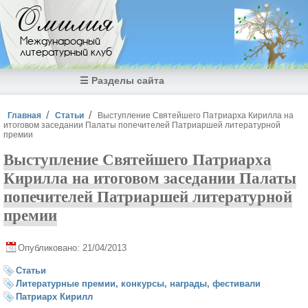
Перейти к основному содержанию
Омилия
Международный
литературный клуб
☰ Разделы сайта
Вы здесь
Главная
Статьи
Выступление Святейшего Патриарха Кирилла на
итоговом заседании Палаты попечителей Патриаршей литературной
премии
Выступление Святейшего Патриарха
Кирилла на итоговом заседании Палаты
попечителей Патриаршей литературной
премии
Опубликовано: 21/04/2013
Статьи
Литературные премии, конкурсы, награды, фестивали
Патриарх Кирилл