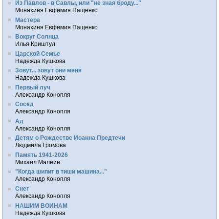
Из Павлов - в Савлы, или "не зная броду..."
Монахиня Евфимия Пащенко
Мастера
Монахиня Евфимия Пащенко
Вокруг Солнца
Илья Криштул
Царской Семье
Надежда Кушкова
Зовут... зовут они меня
Надежда Кушкова
Первый луч
Александр Конопля
Сосед
Александр Конопля
Ад
Александр Конопля
Детям о Рождестве Иоанна Предтечи
Людмила Громова
Память 1941-2026
Михаил Малеин
"Когда шипит в тиши машина..."
Александр Конопля
Снег
Александр Конопля
НАШИМ ВОИНАМ
Надежда Кушкова