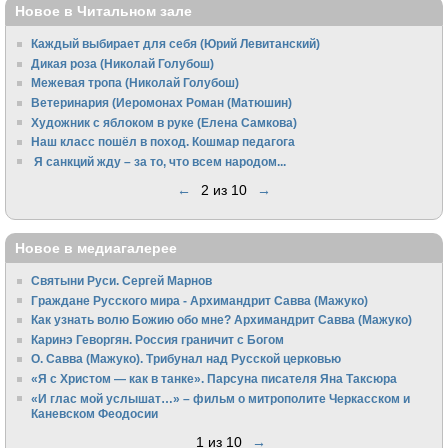
Новое в Читальном зале
Каждый выбирает для себя (Юрий Левитанский)
Дикая роза (Николай Голубош)
Межевая тропа (Николай Голубош)
Ветеринария (Иеромонах Роман (Матюшин)
Художник с яблоком в руке (Елена Самкова)
Наш класс пошёл в поход. Кошмар педагога
Я санкций жду – за то, что всем народом...
←
2 из 10
→
Новое в медиагалерее
Святыни Руси. Сергей Марнов
Граждане Русского мира - Архимандрит Савва (Мажуко)
Как узнать волю Божию обо мне? Архимандрит Савва (Мажуко)
Каринэ Геворгян. Россия граничит с Богом
О. Савва (Мажуко). Трибунал над Русской церковью
«Я с Христом — как в танке». Парсуна писателя Яна Таксюра
«И глас мой услышат…» – фильм о митрополите Черкасском и
Каневском Феодосии
1 из 10
→