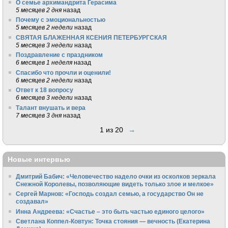
О семье архимандрита Герасима
5 месяцев 2 дня
назад
Почему с эмоциональностью
5 месяцев 2 недели
назад
СВЯТАЯ БЛАЖЕННАЯ КСЕНИЯ ПЕТЕРБУРГСКАЯ
5 месяцев 3 недели
назад
Поздравление с праздником
6 месяцев 1 неделя
назад
Спасибо что прочли и оценили!
6 месяцев 2 недели
назад
Ответ к 18 вопросу
6 месяцев 3 недели
назад
Талант внушать и вера
7 месяцев 3 дня
назад
1 из 20
→
Новые интервью
Дмитрий Бабич: «Человечество надело очки из осколков зеркала
Снежной Королевы, позволяющие видеть только злое и мелкое»
Сергей Марнов: «Господь создал семью, а государство Он не
создавал»
Инна Андреева: «Счастье – это быть частью единого целого»
Светлана Коппел-Ковтун: Точка стояния — вечность (Екатерина