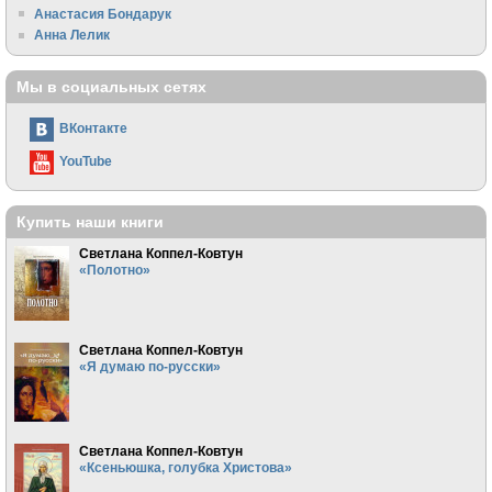
Анастасия Бондарук
Анна Лелик
Мы в социальных сетях
ВКонтакте
YouTube
Купить наши книги
Светлана Коппел-Ковтун
«Полотно»
Светлана Коппел-Ковтун
«Я думаю по-русски»
Светлана Коппел-Ковтун
«Ксеньюшка, голубка Христова»