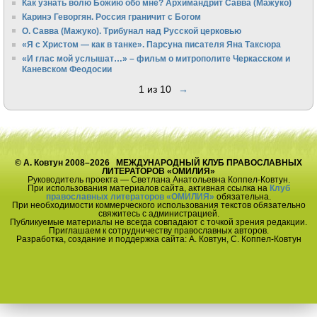
Как узнать волю Божию обо мне? Архимандрит Савва (Мажуко)
Каринэ Геворгян. Россия граничит с Богом
О. Савва (Мажуко). Трибунал над Русской церковью
«Я с Христом — как в танке». Парсуна писателя Яна Таксюра
«И глас мой услышат…» – фильм о митрополите Черкасском и
Каневском Феодосии
1 из 10
→
© А. Ковтун 2008–2026 МЕЖДУНАРОДНЫЙ КЛУБ ПРАВОСЛАВНЫХ
ЛИТЕРАТОРОВ «ОМИЛИЯ»
Руководитель проекта — Светлана Анатольевна Коппел-Ковтун.
При использования материалов сайта, активная ссылка на
Клуб
православных литераторов «ОМИЛИЯ»
обязательна.
При необходимости коммерческого использования текстов обязательно
свяжитесь с администрацией.
Публикуемые материалы не всегда совпадают с точкой зрения редакции.
Приглашаем к сотрудничеству православных авторов.
Разработка, создание и поддержка сайта: А. Ковтун, С. Коппел-Ковтун