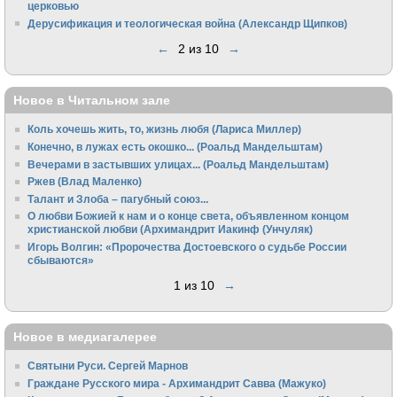
церковью
Дерусификация и теологическая война (Александр Щипков)
←
2 из 10
→
Новое в Читальном зале
Коль хочешь жить, то, жизнь любя (Лариса Миллер)
Конечно, в лужах есть окошко... (Роальд Мандельштам)
Вечерами в застывших улицах... (Роальд Мандельштам)
Ржев (Влад Маленко)
Талант и Злоба – пагубный союз...
О любви Божией к нам и о конце света, объявленном концом
христианской любви (Архимандрит Иакинф (Унчуляк)
Игорь Волгин: «Пророчества Достоевского о судьбе России
сбываются»
1 из 10
→
Новое в медиагалерее
Святыни Руси. Сергей Марнов
Граждане Русского мира - Архимандрит Савва (Мажуко)