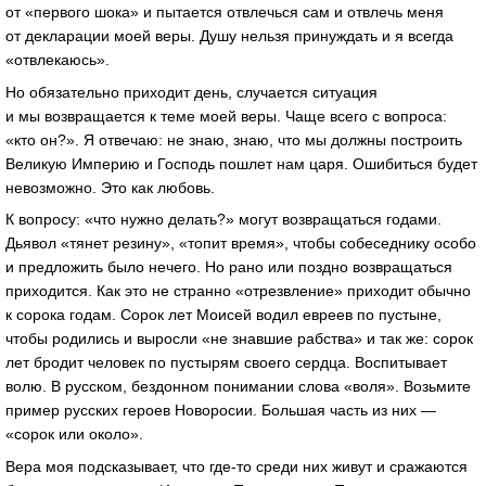
от «первого шока» и пытается отвлечься сам и отвлечь меня
от декларации моей веры. Душу нельзя принуждать и я всегда
«отвлекаюсь».
Но обязательно приходит день, случается ситуация
и мы возвращается к теме моей веры. Чаще всего с вопроса:
«кто он?». Я отвечаю: не знаю, знаю, что мы должны построить
Великую Империю и Господь пошлет нам царя. Ошибиться будет
невозможно. Это как любовь.
К вопросу: «что нужно делать?» могут возвращаться годами.
Дьявол «тянет резину», «топит время», чтобы собеседнику особо
и предложить было нечего. Но рано или поздно возвращаться
приходится. Как это не странно «отрезвление» приходит обычно
к сорока годам. Сорок лет Моисей водил евреев по пустыне,
чтобы родились и выросли «не знавшие рабства» и так же: сорок
лет бродит человек по пустырям своего сердца. Воспитывает
волю. В русском, бездонном понимании слова «воля». Возьмите
пример русских героев Новоросии. Большая часть из них —
«сорок или около».
Вера моя подсказывает, что где-то среди них живут и сражаются