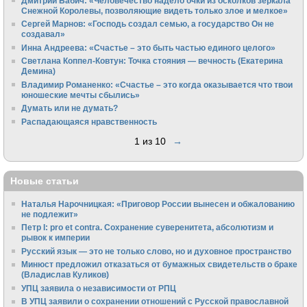
Дмитрий Бабич: «Человечество надело очки из осколков зеркала
Снежной Королевы, позволяющие видеть только злое и мелкое»
Сергей Марнов: «Господь создал семью, а государство Он не
создавал»
Инна Андреева: «Счастье – это быть частью единого целого»
Светлана Коппел-Ковтун: Точка стояния — вечность (Екатерина
Демина)
Владимир Романенко: «Счастье – это когда оказывается что твои
юношеские мечты сбылись»
Думать или не думать?
Распадающаяся нравственность
1 из 10
→
Новые статьи
Наталья Нарочницкая: «Приговор России вынесен и обжалованию
не подлежит»
Петр I: pro et contra. Сохранение суверенитета, абсолютизм и
рывок к империи
Русский язык — это не только слово, но и духовное пространство
Минюст предложил отказаться от бумажных свидетельств о браке
(Владислав Куликов)
УПЦ заявила о независимости от РПЦ
В УПЦ заявили о сохранении отношений с Русской православной