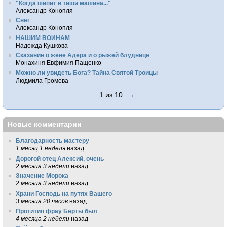
"Когда шипит в тиши машина..."
Александр Конопля
Снег
Александр Конопля
НАШИМ ВОИНАМ
Надежда Кушкова
Сказание о жене Адера и о рыжей блуднице
Монахиня Евфимия Пащенко
Можно ли увидеть Бога? Тайна Святой Троицы
Людмила Громова
1 из 10
→
Новые комментарии
Благодарность мастеру
1 месяц 1 неделя
назад
Дорогой отец Алексий, очень
2 месяца 3 недели
назад
Значение Морока
2 месяца 3 недели
назад
Храни Господь на путях Вашего
3 месяца 20 часов
назад
Протитип фрау Берты был
4 месяца 2 недели
назад