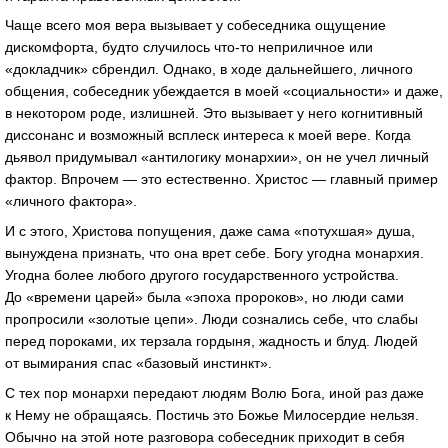
Чаще всего моя вера вызывает у собеседника ощущение
дискомфорта, будто случилось что-то неприличное или
«докладчик» сбрендил. Однако, в ходе дальнейшего, личного
общения, собеседник убеждается в моей «социальности» и даже,
в некотором роде, излишней. Это вызывает у него когнитивный
диссонанс и возможный всплеск интереса к моей вере. Когда
дьявол придумывал «антилогику монархии», он не учел личный
фактор. Впрочем — это естественно. Христос — главный пример
«личного фактора».
И с этого, Христова попущения, даже сама «потухшая» душа,
вынуждена признать, что она врет себе. Богу угодна монархия.
Угодна более любого другого государственного устройства.
До «времени царей» была «эпоха пророков», но люди сами
пропросили «золотые цепи». Люди сознались себе, что слабы
перед пороками, их терзала гордыня, жадность и блуд. Людей
от вымирания спас «базовый инстинкт».
С тех пор монархи передают людям Волю Бога, иной раз даже
к Нему не обращаясь. Постичь это Божье Милосердие нельзя.
Обычно на этой ноте разговора собеседник приходит в себя