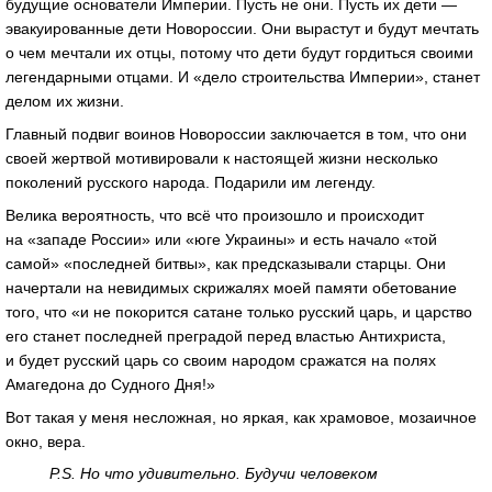
будущие основатели Империи. Пусть не они. Пусть их дети —
эвакуированные дети Новороссии. Они вырастут и будут мечтать
о чем мечтали их отцы, потому что дети будут гордиться своими
легендарными отцами. И «дело строительства Империи», станет
делом их жизни.
Главный подвиг воинов Новороссии заключается в том, что они
своей жертвой мотивировали к настоящей жизни несколько
поколений русского народа. Подарили им легенду.
Велика вероятность, что всё что произошло и происходит
на «западе России» или «юге Украины» и есть начало «той
самой» «последней битвы», как предсказывали старцы. Они
начертали на невидимых скрижалях моей памяти обетование
того, что «и не покорится сатане только русский царь, и царство
его станет последней преградой перед властью Антихриста,
и будет русский царь со своим народом сражатся на полях
Амагедона до Судного Дня!»
Вот такая у меня несложная, но яркая, как храмовое, мозаичное
окно, вера.
P.S. Но что удивительно. Будучи человеком