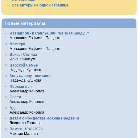
Все авторы на одной странице
Новые материалы
Из Павлов - в Савлы, или "не зная броду..."
Монахиня Евфимия Пащенко
Мастера
Монахиня Евфимия Пащенко
Вокруг Солнца
Илья Криштул
Царской Семье
Надежда Кушкова
Зовут... зовут они меня
Надежда Кушкова
Первый луч
Александр Конопля
Сосед
Александр Конопля
Ад
Александр Конопля
Детям о Рождестве Иоанна Предтечи
Людмила Громова
Память 1941-2026
Михаил Малеин