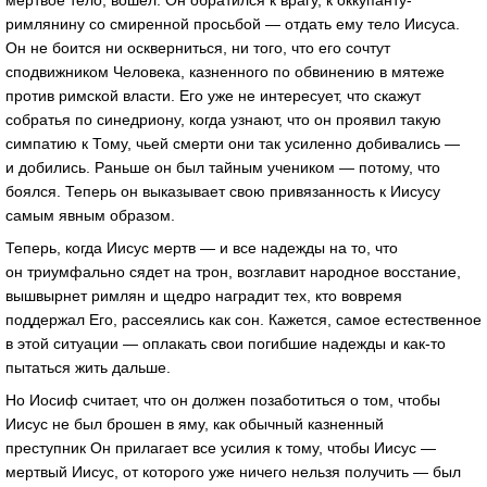
мертвое тело, вошел. Он обратился к врагу, к оккупанту-
римлянину со смиренной просьбой — отдать ему тело Иисуса.
Он не боится ни оскверниться, ни того, что его сочтут
сподвижником Человека, казненного по обвинению в мятеже
против римской власти. Его уже не интересует, что скажут
собратья по синедриону, когда узнают, что он проявил такую
симпатию к Тому, чьей смерти они так усиленно добивались —
и добились. Раньше он был тайным учеником — потому, что
боялся. Теперь он выказывает свою привязанность к Иисусу
самым явным образом.
Теперь, когда Иисус мертв — и все надежды на то, что
он триумфально сядет на трон, возглавит народное восстание,
вышвырнет римлян и щедро наградит тех, кто вовремя
поддержал Его, рассеялись как сон. Кажется, самое естественное
в этой ситуации — оплакать свои погибшие надежды и как-то
пытаться жить дальше.
Но Иосиф считает, что он должен позаботиться о том, чтобы
Иисус не был брошен в яму, как обычный казненный
преступник Он прилагает все усилия к тому, чтобы Иисус —
мертвый Иисус, от которого уже ничего нельзя получить — был