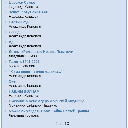
Царской Семье
Надежда Кушкова
Зовут... зовут они меня
Надежда Кушкова
Первый луч
Александр Конопля
Сосед
Александр Конопля
Ад
Александр Конопля
Детям о Рождестве Иоанна Предтечи
Людмила Громова
Память 1941-2026
Михаил Малеин
"Когда шипит в тиши машина..."
Александр Конопля
Снег
Александр Конопля
НАШИМ ВОИНАМ
Надежда Кушкова
Сказание о жене Адера и о рыжей блуднице
Монахиня Евфимия Пащенко
Можно ли увидеть Бога? Тайна Святой Троицы
Людмила Громова
1 из 10
→