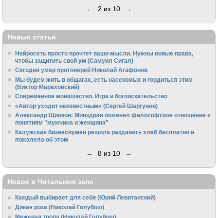
←
2 из 10
→
Новые статьи
Нейросеть просто прочтет ваши мысли. Нужны новые права,
чтобы защитить свой ум (Самуил Сигал)
Сегодня умер протоиерей Николай Агафонов
Мы будем жить в общагах, есть насекомых и гордиться этим
(Виктор Мараховский)
Cовременное монашество. Игра и богоискательство
«Автор уходит неизвестным» (Сергей Шаргунов)
Александр Щипков: Минздрав поменял философское отношение к
понятиям "мужчина и женщина"
Калужская бизнесвумен решила раздавать хлеб бесплатно и
пожалела об этом
←
8 из 10
→
Новое в Читальном зале
Каждый выбирает для себя (Юрий Левитанский)
Дикая роза (Николай Голубош)
Межевая тропа (Николай Голубош)