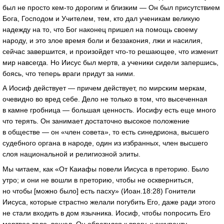
был не просто кем-то дорогим и близким — Он был присутствием
Бога, Господом и Учителем, тем, кто дал ученикам великую
надежду на то, что Бог наконец пришел на помощь своему
народу, и это злое время боли и беззакония, лжи и насилия,
сейчас завершится, и произойдет что-то решающее, что изменит
мир навсегда. Но Иисус был мертв, а ученики сидели запершись,
боясь, что теперь враги придут за ними.
А Иосиф действует — причем действует, по мирским меркам,
очевидно во вред себе. Дело не только в том, что высеченная
в камне гробница — большая ценность. Иосифу есть еще много
что терять. Он занимает достаточно высокое положение
в обществе — он «член совета», то есть синедриона, высшего
судебного органа в народе, один из избранных, член высшего
слоя национальной и религиозной элиты.
Мы читаем, как «От Каиафы повели Иисуса в преторию. Было
утро; и они не вошли в преторию, чтобы не оскверниться,
но чтобы [можно было] есть пасху» (Иоан.18:28) Гонители
Иисуса, которые страстно желали погубить Его, даже ради этого
не стали входить в дом язычника. Иосиф, чтобы попросить Его