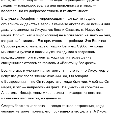
людям — например, врачам или проводникам в горах —
полагаясь на их добросовестность и компетентность.
В случае с Иосифом и мироносицами нам как-то трудно
объяснить их действия верой в какие-то абстрактные истины или
даже упованием на Иисуса как Бога и Спасителя. Иисус был
мертв. Иосиф (как и мироносицы) не могли этого не знать — они,
как раз, заботились о Его приличном погребении. Эта Великая
Суббота резко отличалась от наших Великих Суббот — когда
мы святим куличи и пасхи и уже находимся в радостном
предвкушении того момента, когда мы на возвещение
священников отзовемся громовым «Воистину Воскресе».
Все, что знали ученики на тот момент — это то, что Иисус мертв,
испустил дух после тяжких мучений. Да, Он говорил
о Воскресении — но Он говорил это, когда был жив. А сейчас Он
мертв, и это — непреложный факт. Все участники событий —
Апостолы, Иосиф, жены-мироносицы — исходят из него как
из невыносимо тяжкой, но данности.
Смерть близкого человека — всегда тяжкое потрясение, когда
человек не может понять, что произошло и что делать. А Иисус