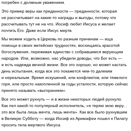
погребен с должным уважением.
Это пример веры как преданности — преданности, которая
не рассчитывает на какие-то награды и выгоды, потому что
рассчитывать тут не на что. Иосиф любит Иисуса и желает
почтить Его. Даже если Иисус мертв.
Мы можем ходить в Церковь по разным причинам — ища
помощи в своих житейских трудностях, восхищаясь красотой
богослужения, переживая единство с собравшимся верующим
народом. Или, возможно, нас убедили доводы, что Бог есть —
и есть надежда вечной жизни. Все это хорошо; но может настать
день испытания, когда все это покажется чем-то далеким
и нереальным. Время искушений, или конфликтов, или тяжелого
горя, или просто накопленной за годы усталости, которую сейчас
принято называть «выгоранием».
Все это может рухнуть — и в жизни некоторых людей рухнуло.
Как пел какой-то популярный исполнитель, «я теряю мою веру...
это все была лишь мечта, лишь мечта». Как все было рухнувшим
в Великую Субботу — когда Иосиф из Аримафеи пошел к Пилату
просить тела мертвого Иисуса.