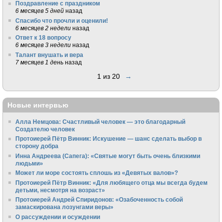
Поздравление с праздником
6 месяцев 5 дней
назад
Спасибо что прочли и оценили!
6 месяцев 2 недели
назад
Ответ к 18 вопросу
6 месяцев 3 недели
назад
Талант внушать и вера
7 месяцев 1 день
назад
1 из 20
→
Новые интервью
Алла Немцова: Счастливый человек — это благодарный
Создателю человек
Протоиерей Пётр Винник: Искушение — шанс сделать выбор в
сторону добра
Инна Андреева (Сапега): «Святые могут быть очень близкими
людьми»
Может ли море состоять сплошь из «Девятых валов»?
Протоиерей Пётр Винник: «Для любящего отца мы всегда будем
детьми, несмотря на возраст»
Протоиерей Андрей Спиридонов: «Озабоченность собой
замаскирована лозунгами веры»
О рассуждении и осуждении