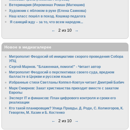
Ветеринария (Иеромонах Роман (Матюшин)
Художник с яблоком в руке (Елена Самкова)
Наш класс пошёл в поход. Кошмар педагога
Я санкций жду – за то, что всем народом...
←
2 из 10
→
Новое в медиагалерее
Митрополит Феодосий об инициативе скорого проведения Собора
УПЦ
Сергей Марнов. "Блаженная, помоги!" - Читает автор
Митрополит Феодосий о перспективах своего суда, вредном
балласте в Церкви и русском языке
Избранные стихи Светланы Коппел-Ковтун читает Дмитрий Бабич
Марк Смирнов: Закат христианства приходит вместе с закатом
Европы
Эксперт IT и финансов: План цифрового контроля и сроки его
реализации
Кто такой планировщик? Улица Правды. Д. Роде, С. Колмогоров, К.
Геворгян, М. Хазин и Б. Костенко
←
2 из 10
→