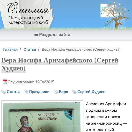
Перейти к основному содержанию
Омилия
Международный
литературный клуб
☰ Разделы сайта
Вы здесь
Главная
Статьи
Вера Иосифа Аримафейского (Сергей Худиев)
Вера Иосифа Аримафейского (Сергей
Худиев)
Опубликовано: 19/04/2015
Статьи
Праздники
Вера
Сергей Худиев
Иосиф из Аримафеи
в одном важном
отношении похож
на жен-мироносиц —
и этот знатный