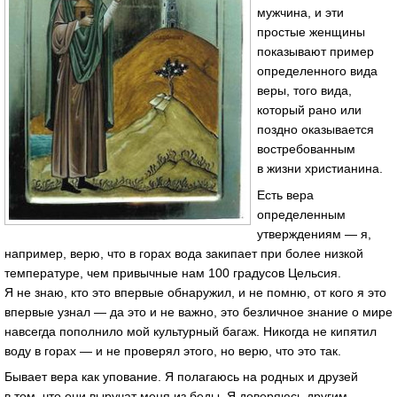
мужчина, и эти
простые женщины
показывают пример
определенного вида
веры, того вида,
который рано или
поздно оказывается
востребованным
в жизни христианина.
Есть вера
определенным
утверждениям — я,
например, верю, что в горах вода закипает при более низкой
температуре, чем привычные нам 100 градусов Цельсия.
Я не знаю, кто это впервые обнаружил, и не помню, от кого я это
впервые узнал — да это и не важно, это безличное знание о мире
навсегда пополнило мой культурный багаж. Никогда не кипятил
воду в горах — и не проверял этого, но верю, что это так.
Бывает вера как упование. Я полагаюсь на родных и друзей
в том, что они выручат меня из беды. Я доверяюсь другим