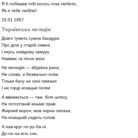
Я б побажав тобі когось отак любити,
Як я тебе люблю!
15.01.1957
Українська мелодія
Довго тужить сумна бандура
Про діла у старій сивині,
І якусь невідому зажуру
Навіває та пісня мені.
Не мелодія — збурена рана,
Не слова, а безжальні голки.
Тільки бачу не сині лимани
І не горді козацькі полки.
А ввижається — там, біля шляху,
На потоптаній кіньми траві
Жирний ворон, мов чорна папаха,
На козацькій сидить голові.
А нав-круг по-ру-ба-ні
До-си-на-ють сни,