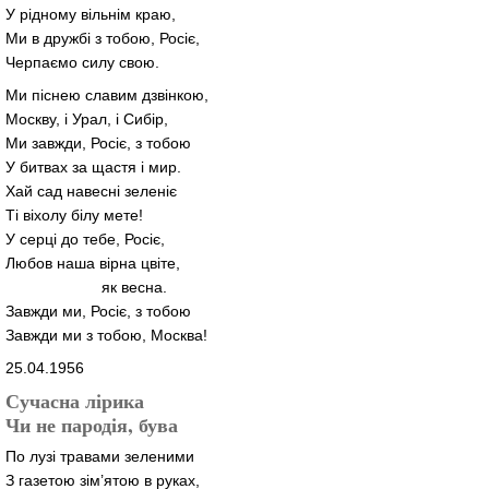
У рідному вільнім краю,
Ми в дружбі з тобою, Росіє,
Черпаємо силу свою.
Ми піснею славим дзвінкою,
Москву, і Урал, і Сибір,
Ми завжди, Росіє, з тобою
У битвах за щастя і мир.
Хай сад навесні зеленіє
Ті віхолу білу мете!
У серці до тебе, Росіє,
Любов наша вірна цвіте,
як весна.
Завжди ми, Росіє, з тобою
Завжди ми з тобою, Москва!
25.04.1956
Сучасна лірика
Чи не пародія, бува
По лузі травами зеленими
З газетою зім’ятою в руках,