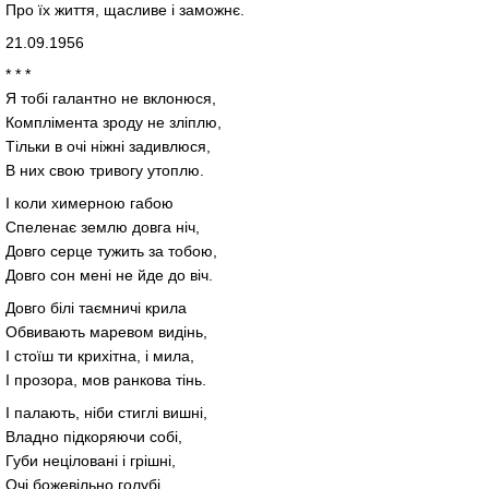
Про їх життя, щасливе і заможнє.
21.09.1956
* * *
Я тобі галантно не вклонюся,
Комплімента зроду не зліплю,
Тільки в очі ніжні задивлюся,
В них свою тривогу утоплю.
І коли химерною габою
Спеленає землю довга ніч,
Довго серце тужить за тобою,
Довго сон мені не йде до віч.
Довго білі таємничі крила
Обвивають маревом видінь,
І стоїш ти крихітна, і мила,
І прозора, мов ранкова тінь.
І палають, ніби стиглі вишні,
Владно підкоряючи собі,
Губи неціловані і грішні,
Очі божевільно голубі.