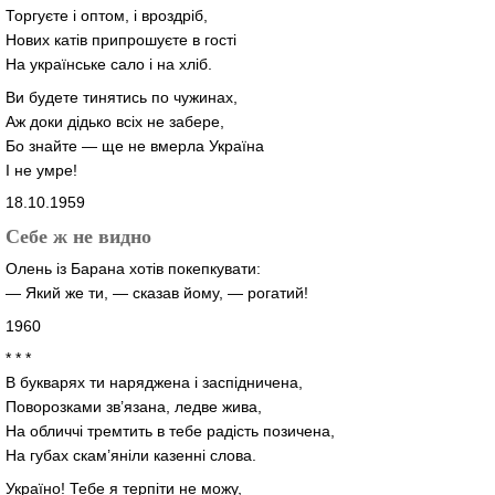
Торгуєте і оптом, і вроздріб,
Нових катів припрошуєте в гості
На українське сало і на хліб.
Ви будете тинятись по чужинах,
Аж доки дідько всіх не забере,
Бо знайте — ще не вмерла Україна
І не умре!
18.10.1959
Себе ж не видно
Олень із Барана хотів покепкувати:
— Який же ти, — сказав йому, — рогатий!
1960
* * *
В букварях ти наряджена і заспідничена,
Поворозками зв’язана, ледве жива,
На обличчі тремтить в тебе радість позичена,
На губах скам’яніли казенні слова.
Україно! Тебе я терпіти не можу,