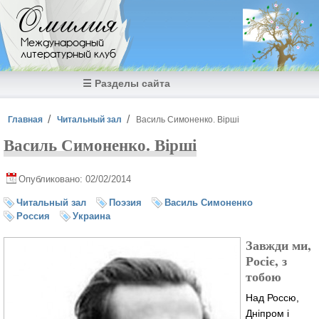
Перейти к основному содержанию
Омилия
Международный
литературный клуб
☰ Разделы сайта
Вы здесь
Главная
Читальный зал
Василь Симоненко. Вірші
Василь Симоненко. Вірші
Опубликовано: 02/02/2014
Читальный зал
Поэзия
Василь Симоненко
Россия
Украина
Завжди ми,
Росіє, з
тобою
Над Россю,
Дніпром і