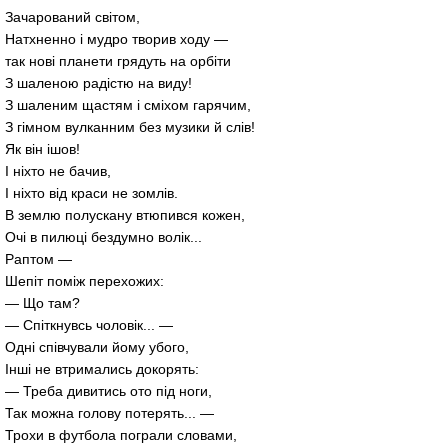
Зачарований світом,
Натхненно і мудро творив ходу —
так нові планети грядуть на орбіти
З шаленою радістю на виду!
З шаленим щастям і сміхом гарячим,
З гімном вулканним без музики й слів!
Як він ішов!
І ніхто не бачив,
І ніхто від краси не зомлів.
В землю полускану втюпився кожен,
Очі в пилюці бездумно волік...
Раптом —
Шепіт поміж перехожих:
— Що там?
— Спіткнувсь чоловік... —
Одні співчували йому убого,
Інші не втримались докорять:
— Треба дивитись ото під ноги,
Так можна голову потерять... —
Трохи в футбола пограли словами,