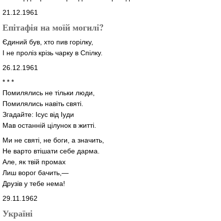
21.12.1961
Епітафія на моїй могилі?
Єдиний був, хто пив горілку,
І не проліз крізь чарку в Спілку.
26.12.1961
* * *
Помилялись не тільки люди,
Помилялись навіть святі.
Згадайте: Ісус від Іуди
Мав останній цілунок в житті.
Ми не святі, не боги, а значить,
Не варто втішати себе дарма.
Але, як твій промах
Лиш ворог бачить,—
Друзів у тебе нема!
29.11.1962
Україні