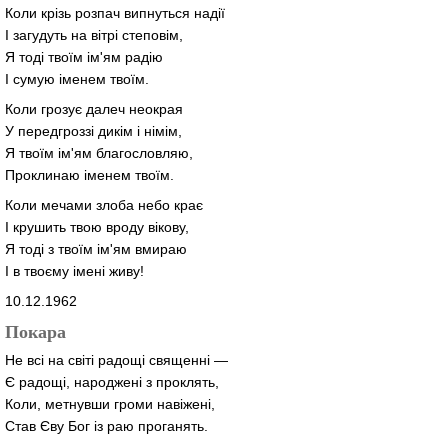
Коли крізь розпач випнуться надії
І загудуть на вітрі степовім,
Я тоді твоїм ім'ям радію
І сумую іменем твоїм.
Коли грозує далеч неокрая
У передгроззі дикім і німім,
Я твоїм ім'ям благословляю,
Проклинаю іменем твоїм.
Коли мечами злоба небо крає
І крушить твою вроду вікову,
Я тоді з твоїм ім'ям вмираю
І в твоєму імені живу!
10.12.1962
Покара
Не всі на світі радощі священні —
Є радощі, народжені з проклять,
Коли, метнувши громи навіжені,
Став Єву Бог із раю проганять.