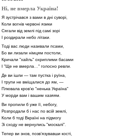
Ні, не вмерла Україна!
Я зустрічався з вами в дні суворі,
Коли вогнів червоні язики
Сягали від землі під самі зорі
І роздирали небо літаки.
Тоді вас люди називали псами,
Бо ви лизали німцям постоли,
Кричали "хайль" охриплими басами
І "Ще не вмерла…" голосно ревли.
Де ви ішли — там пустка і руїна,
І трупи не вміщалися до ям, —
Плювала кров’ю "ненька Україна"
У морди вам і вашим хазяям.
Ви пропили б уже її, небогу,
Розпродали б і нас по всій землі,
Коли б тоді Вкраїні на підмогу
Зі сходу не вернулись "москалі".
Тепер ви знов, позв’язувавши кості,