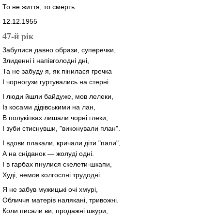
То не життя, то смерть.
12.12.1955
47-й рік
Забулися давно образи, суперечки,
Злиденні і напівголодні дні,
Та не забуду я, як пінилася гречка
І чорногузи гуртувались на стерні.
І люди йшли байдуже, мов лелеки,
Із косами дідівськими на лан,
В полукіпках лишали чорні глеки,
І зуби стиснувши, "виконували план".
І вдови плакали, кричали діти "папи",
А на сніданок — жолуді одні.
І в гарбах пнулися скелети-шкапи,
Худі, немов колгоспні трудодні.
Я не забув мужицькі очі хмурі,
Обличчя матерів налякані, тривожні.
Коли писали ви, продажні шкури,