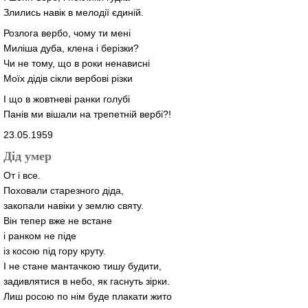
Злились навік в мелодії єдиній.
Розлога вербо, чому ти мені
Миліша дуба, клена і берізки?
Чи не тому, що в роки ненависні
Моїх дідів сікли вербові різки
І що в жовтневі ранки голубі
Панів ми вішали на трепетній вербі?!
23.05.1959
Дід умер
От і все.
Поховали старезного діда,
закопали навіки у землю святу.
Він тепер вже не встане
і ранком не піде
із косою під гору круту.
І не стане мантачкою тишу будити,
задивлятися в небо, як гаснуть зірки.
Лиш росою по нім буде плакати жито