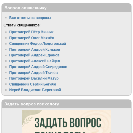
Вопрос священнику
Все ответы на вопросы
Ответы священников:
Протоиерей Пётр Винник
Протоиерей Олег Махнёв
Священник Федор Людоговский
Протоиерей Андрей Кульков
Протоиерей Андрей Ефанов
Протоиерей Алексий Зайцев
Протоиерей Андрей Спиридонов
Протоиерей Андрей Ткачёв
Протоиерей Василий Мазур
Священник Сергий Бегиян
Иерей Владислав Береговой
Задать вопрос психологу