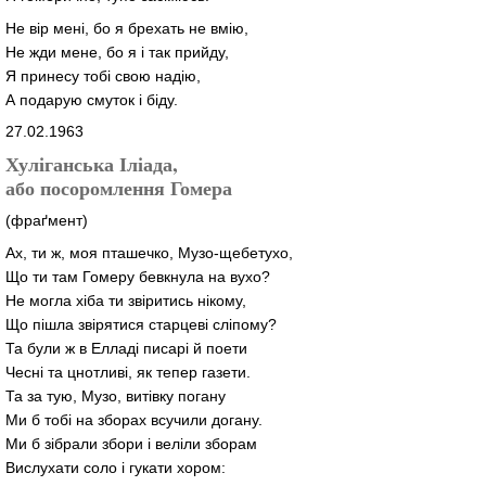
Не вір мені, бо я брехать не вмію,
Не жди мене, бо я і так прийду,
Я принесу тобі свою надію,
А подарую смуток і біду.
27.02.1963
Хуліганська Іліада,
або посоромлення Гомера
(фраґмент)
Ах, ти ж, моя пташечко, Музо-щебетухо,
Що ти там Гомеру бевкнула на вухо?
Не могла хіба ти звіритись нікому,
Що пішла звірятися старцеві сліпому?
Та були ж в Елладі писарі й поети
Чесні та цнотливі, як тепер газети.
Та за тую, Музо, витівку погану
Ми б тобі на зборах всучили догану.
Ми б зібрали збори і веліли зборам
Вислухати соло і гукати хором: