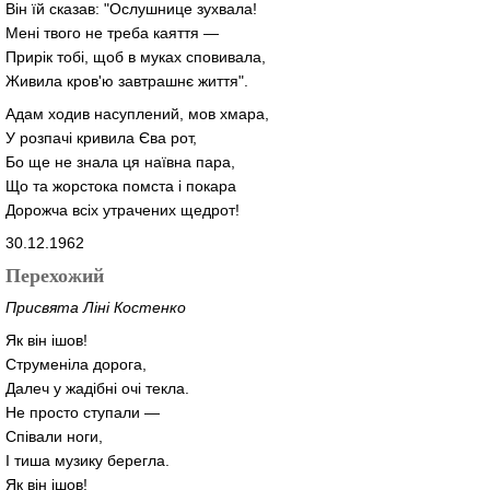
Він їй сказав: "Ослушнице зухвала!
Мені твого не треба каяття —
Прирік тобі, щоб в муках сповивала,
Живила кров'ю завтрашнє життя".
Адам ходив насуплений, мов хмара,
У розпачі кривила Єва рот,
Бо ще не знала ця наївна пара,
Що та жорстока помста і покара
Дорожча всіх утрачених щедрот!
30.12.1962
Перехожий
Присвята Ліні Костенко
Як він ішов!
Струменіла дорога,
Далеч у жадібні очі текла.
Не просто ступали —
Співали ноги,
І тиша музику берегла.
Як він ішов!