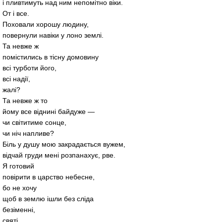
і пливтимуть над ним непомітно віки.
От і все.
Поховали хорошу людину,
повернули навіки у лоно землі.
Та невже ж
помістились в тісну домовину
всі турботи його,
всі надії,
жалі?
Та невже ж то
йому все віднині байдуже —
чи світитиме сонце,
чи ніч напливе?
Біль у душу мою закрадається вужем,
відчай груди мені розпанахує, рве.
Я готовий
повірити в царство небесне,
бо не хочу
щоб в землю ішли без сліда
безіменні,
святі,