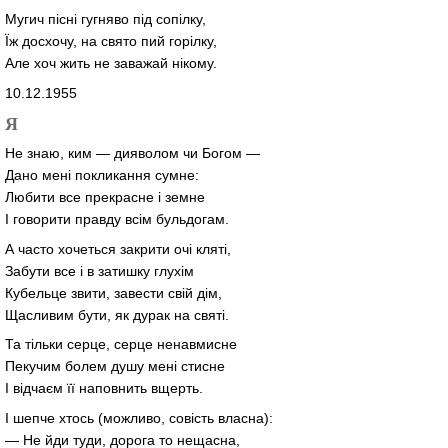
Мугич пісні гугняво під сопілку,
Їж досхочу, на свято пий горілку,
Але хоч жить не заважай нікому.
10.12.1955
Я
Не знаю, ким — дияволом чи Богом —
Дано мені покликання сумне:
Любити все прекрасне і земне
І говорити правду всім бульдогам.
А часто хочеться закрити очі кляті,
Забути все і в затишку глухім
Кубельце звити, завести свій дім,
Щасливим бути, як дурак на святі.
Та тільки серце, серце ненавмисне
Пекучим болем душу мені стисне
І відчаєм її наповнить вщерть.
І шепче хтось (можливо, совість власна):
— Не йди туди, дорога то нещасна,