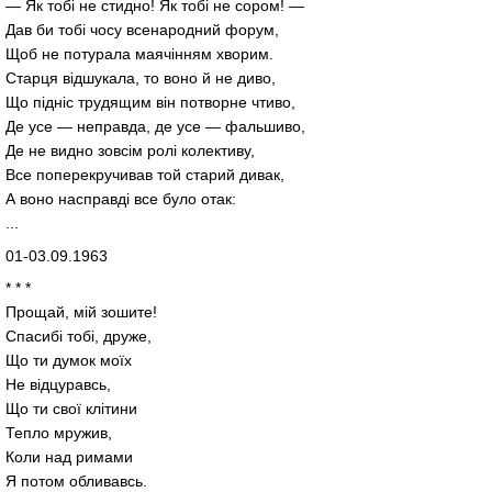
— Як тобі не стидно! Як тобі не сором! —
Дав би тобі чосу всенародний форум,
Щоб не потурала маячінням хворим.
Старця відшукала, то воно й не диво,
Що підніс трудящим він потворне чтиво,
Де усе — неправда, де усе — фальшиво,
Де не видно зовсім ролі колективу,
Все поперекручивав той старий дивак,
А воно насправді все було отак:
...
01-03.09.1963
* * *
Прощай, мій зошите!
Спасибі тобі, друже,
Що ти думок моїх
Не відцуравсь,
Що ти свої клітини
Тепло мружив,
Коли над римами
Я потом обливавсь.