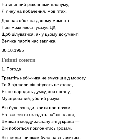
Натхненний рішеннями пленуму,
Я лину на побачення, мов птах.
Для нас обох на даному моменті
Нові можливості указує ЦК,
Щоб цілуватися, як у цьому документі
Велика партія нас заклика.
30.10.1955
Гнівні сонети
1. Погода
Тремтіть небіжчика не змусиш від морозу,
Та й від жари він пітувать не стане,
Як не народить думку, хоч погану,
Муштрований, убогий розум.
Він буде завжди вірити прогнозам,
На все життя складать наївні плани,
Вмивати морду заспану з-під крана —
Він побоїться поклонитись грозам.
Він, може, нишком буде навіть злитись,