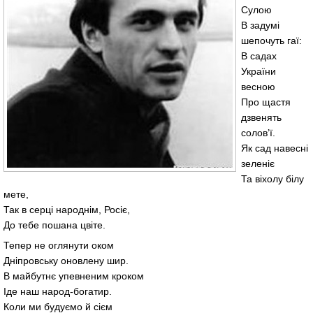
Сулою
В задумі
шепочуть гаї:
В садах
України
весною
Про щастя
дзвенять
солов’ї.
Як сад навесні
зеленіє
Та віхолу білу
мете,
Так в серці народнім, Росіє,
До тебе пошана цвіте.
Тепер не оглянути оком
Дніпровську оновлену шир.
В майбутнє упевненим кроком
Іде наш народ-богатир.
Коли ми будуємо й сієм