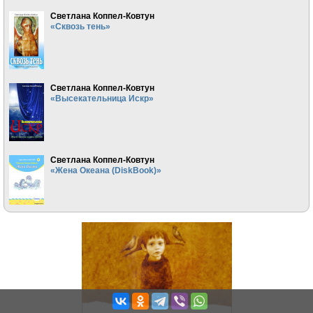
Светлана Коппел-Ковтун
«Сквозь тень»
Светлана Коппел-Ковтун
«Высекательница Искр»
Светлана Коппел-Ковтун
«Жена Океана (DiskBook)»