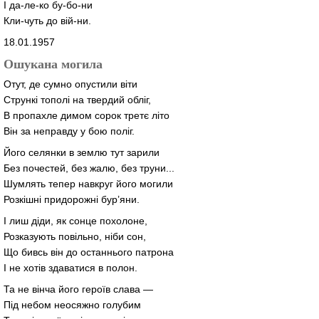
І да-ле-ко бу-бо-ни
Кли-чуть до вій-ни.
18.01.1957
Ошукана могила
Отут, де сумно опустили віти
Стрункі тополі на твердий обліг,
В пропахле димом сорок третє літо
Він за неправду у бою поліг.
Його селянки в землю тут зарили
Без почестей, без жалю, без труни...
Шумлять тепер навкруг його могили
Розкішні придорожні бур’яни.
І лиш діди, як сонце похолоне,
Розказують повільно, ніби сон,
Що бивсь він до останнього патрона
І не хотів здаватися в полон.
Та не вінча його героїв слава —
Під небом неосяжно голубим