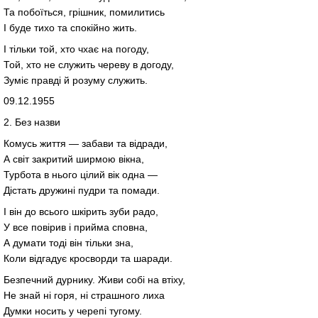
Та побоїться, грішник, помилитись
І буде тихо та спокійно жить.
І тільки той, хто чхає на погоду,
Той, хто не служить череву в догоду,
Зуміє правді й розуму служить.
09.12.1955
2. Без назви
Комусь життя — забави та відради,
А світ закритий ширмою вікна,
Турбота в нього цілий вік одна —
Дістать дружині пудри та помади.
І він до всього шкірить зуби радо,
У все повірив і прийма сповна,
А думати тоді він тільки зна,
Коли відгадує кросворди та шаради.
Безпечний дурнику. Живи собі на втіху,
Не знай ні горя, ні страшного лиха
Думки носить у черепі тугому.