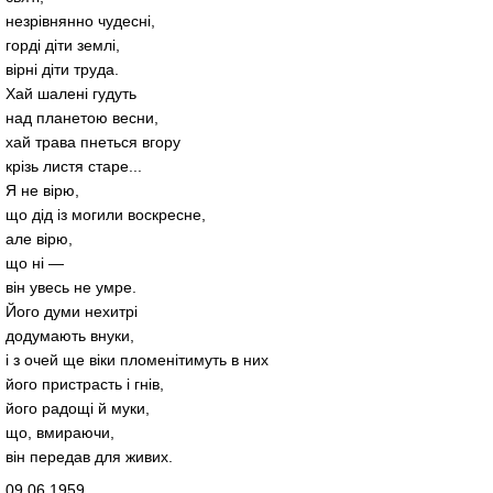
незрівнянно чудесні,
горді діти землі,
вірні діти труда.
Хай шалені гудуть
над планетою весни,
хай трава пнеться вгору
крізь листя старе...
Я не вірю,
що дід із могили воскресне,
але вірю,
що ні —
він увесь не умре.
Його думи нехитрі
додумають внуки,
і з очей ще віки пломенітимуть в них
його пристрасть і гнів,
його радощі й муки,
що, вмираючи,
він передав для живих.
09.06.1959