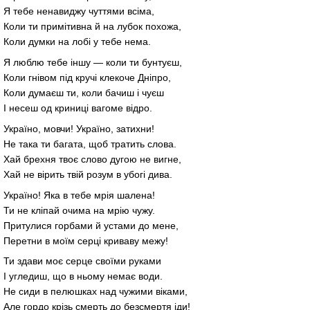
Я тебе ненавиджу чуттями всіма,
Коли ти примітивна й на лубок похожа,
Коли думки на лобі у тебе нема.
Я люблю тебе іншу — коли ти бунтуєш,
Коли гнівом під кручі клекоче Дніпро,
Коли думаєш ти, коли бачиш і чуєш
І несеш од криниці вагоме відро.
Україно, мовчи! Україно, затихни!
Не така ти багата, щоб тратить слова.
Хай брехня твоє слово дугою не вигне,
Хай не вірить твій розум в убогі дива.
Україно! Яка в тебе мрія шалена!
Ти не кліпай очима на мрію чужу.
Притулися горбами й устами до мене,
Перетни в моїм серці криваву межу!
Ти здави моє серце своїми руками
І угледиш, що в ньому немає води.
Не сиди в пелюшках над чужими віками,
Але гордо крізь смерть до безсмертя іди!