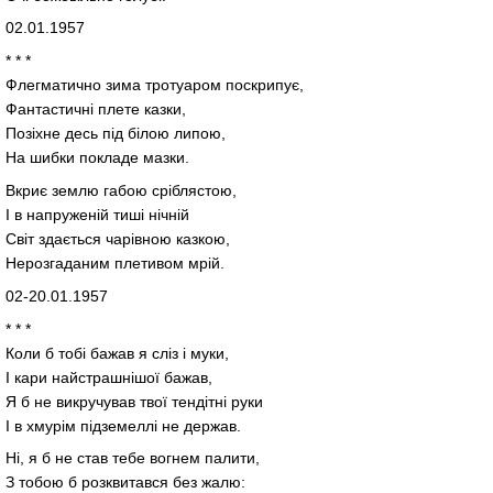
02.01.1957
* * *
Флегматично зима тротуаром поскрипує,
Фантастичні плете казки,
Позіхне десь під білою липою,
На шибки покладе мазки.
Вкриє землю габою сріблястою,
І в напруженій тиші нічній
Світ здається чарівною казкою,
Нерозгаданим плетивом мрій.
02-20.01.1957
* * *
Коли б тобі бажав я сліз і муки,
І кари найстрашнішої бажав,
Я б не викручував твої тендітні руки
І в хмурім підземеллі не держав.
Ні, я б не став тебе вогнем палити,
З тобою б розквитався без жалю: