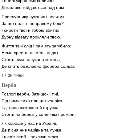
Тополі українські величаві
Докірливо гойдаються над ним.
Прислужнику лукавих і неситих,
За що поліг в неправому бою?
І сироти твої й тобою вбитих
Дурну відвагу прокляли твою.
Життя твій слід і пам’ять загубило:
Нема хреста, ні імені, ні дат —
Стоїть німа, ошукана могила,
Де спить безславно фюрера солдат.
17.06.1958
Верба
Розлогі верби. Затишок і тіні.
Під ними тихо плещеться ріка,
І дівчина замріяна й струнка
Стоїть на березі у сонячнім промінні.
Як хороше у нас на Україні,
Де пісня нив чарівна та лунка,
І шепіт верб, і поклики гудка