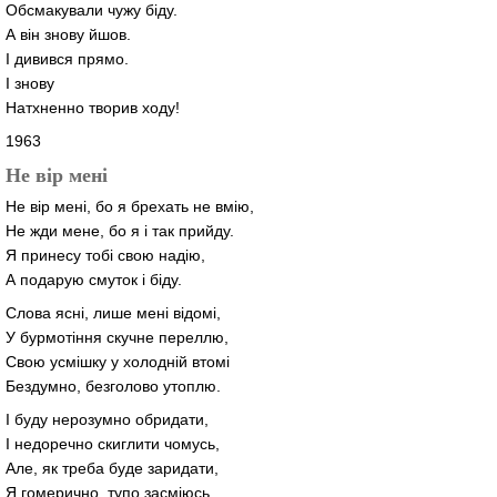
Обсмакували чужу біду.
А він знову йшов.
І дивився прямо.
І знову
Натхненно творив ходу!
1963
Не вір мені
Не вір мені, бо я брехать не вмію,
Не жди мене, бо я і так прийду.
Я принесу тобі свою надію,
А подарую смуток і біду.
Слова ясні, лише мені відомі,
У бурмотіння скучне переллю,
Свою усмішку у холодній втомі
Бездумно, безголово утоплю.
І буду нерозумно обридати,
І недоречно скиглити чомусь,
Але, як треба буде заридати,
Я гомерично, тупо засміюсь.