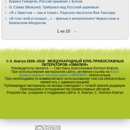
Каринэ Геворгян. Россия граничит с Богом
О. Савва (Мажуко). Трибунал над Русской церковью
«Я с Христом — как в танке». Парсуна писателя Яна Таксюра
«И глас мой услышат…» – фильм о митрополите Черкасском и
Каневском Феодосии
1 из 10
→
© А. Ковтун 2008–2026 МЕЖДУНАРОДНЫЙ КЛУБ ПРАВОСЛАВНЫХ
ЛИТЕРАТОРОВ «ОМИЛИЯ»
Руководитель проекта — Светлана Анатольевна Коппел-Ковтун.
При использования материалов сайта, активная ссылка на
Клуб
православных литераторов «ОМИЛИЯ»
обязательна.
При необходимости коммерческого использования текстов обязательно
свяжитесь с администрацией.
Публикуемые материалы не всегда совпадают с точкой зрения редакции.
Приглашаем к сотрудничеству православных авторов.
Разработка, создание и поддержка сайта: А. Ковтун, С. Коппел-Ковтун