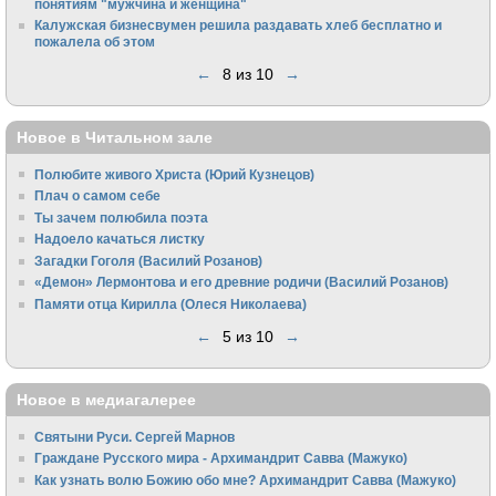
понятиям "мужчина и женщина"
Калужская бизнесвумен решила раздавать хлеб бесплатно и
пожалела об этом
←
8 из 10
→
Новое в Читальном зале
Полюбите живого Христа (Юрий Кузнецов)
Плач о самом себе
Ты зачем полюбила поэта
Надоело качаться листку
Загадки Гоголя (Василий Розанов)
«Демон» Лермонтова и его древние родичи (Василий Розанов)
Памяти отца Кирилла (Олеся Николаева)
←
5 из 10
→
Новое в медиагалерее
Святыни Руси. Сергей Марнов
Граждане Русского мира - Архимандрит Савва (Мажуко)
Как узнать волю Божию обо мне? Архимандрит Савва (Мажуко)