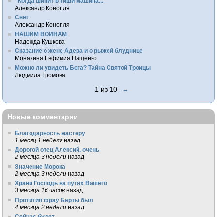
"Когда шипит в тиши машина..."
Александр Конопля
Снег
Александр Конопля
НАШИМ ВОИНАМ
Надежда Кушкова
Сказание о жене Адера и о рыжей блуднице
Монахиня Евфимия Пащенко
Можно ли увидеть Бога? Тайна Святой Троицы
Людмила Громова
1 из 10
→
Новые комментарии
Благодарность мастеру
1 месяц 1 неделя
назад
Дорогой отец Алексий, очень
2 месяца 3 недели
назад
Значение Морока
2 месяца 3 недели
назад
Храни Господь на путях Вашего
3 месяца 16 часов
назад
Протитип фрау Берты был
4 месяца 2 недели
назад
Сейчас будет