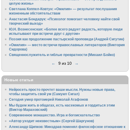
целую жизнь»
Светлана Коппел-Ковтун: «Омилия» — результат послушания
жизненным обстоятельствам
Анастасия Бондарук: «Психолог помогает человеку найти свой
творческий выход»
Ю.Н. Вознесенская: «Более всего радует радость, которую люди
испытывают при встрече друг с другом»
Поэзия как продолжение пастырской проповеди (Андрей Сигутин)
«Омилия» — место встречи православных литераторов (Виктория
Сидорова)
Священнослужитель и гиблые превратности (Михаил Бойко)
←
9 из 10
→
Новые статьи
Нейросеть просто прочтет ваши мысли. Нужны новые права,
чтобы защитить свой ум (Самуил Сигал)
Сегодня умер протоиерей Николай Агафонов
Мы будем жить в общагах, есть насекомых и гордиться этим
(Виктор Мараховский)
Cовременное монашество. Игра и богоискательство
«Автор уходит неизвестным» (Сергей Шаргунов)
Александр Щипков: Минздрав поменял философское отношение к