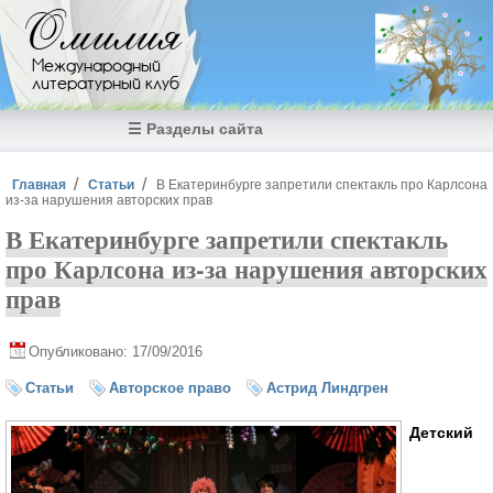
Перейти к основному содержанию
Омилия
Международный
литературный клуб
☰ Разделы сайта
Вы здесь
Главная
Статьи
В Екатеринбурге запретили спектакль про Карлсона
из-за нарушения авторских прав
В Екатеринбурге запретили спектакль
про Карлсона из-за нарушения авторских
прав
Опубликовано: 17/09/2016
Статьи
Авторское право
Астрид Линдгрен
Детский