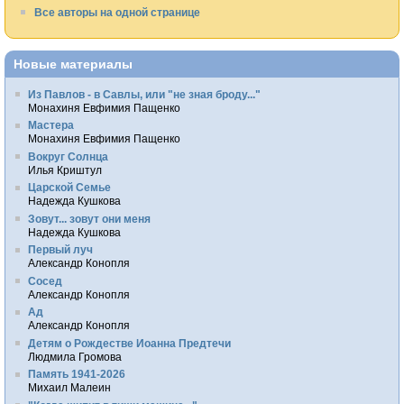
Все авторы на одной странице
Новые материалы
Из Павлов - в Савлы, или "не зная броду..."
Монахиня Евфимия Пащенко
Мастера
Монахиня Евфимия Пащенко
Вокруг Солнца
Илья Криштул
Царской Семье
Надежда Кушкова
Зовут... зовут они меня
Надежда Кушкова
Первый луч
Александр Конопля
Сосед
Александр Конопля
Ад
Александр Конопля
Детям о Рождестве Иоанна Предтечи
Людмила Громова
Память 1941-2026
Михаил Малеин