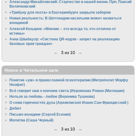
Алек­сандр Михайловский: Старчество в нашей жизни. Прп. Паисий
Величковский
«Трибуну для поэта» в Екатеринбурге закрыли забором
Новая реальность: В Шотландии насильник может назваться
женщиной
Алексей Козырев: «Мнение – это всегда то, что отлично от
истины»
Анна Швабауэр: «Система QR-кодов - запрет на реализацию
базовых прав граждан»
←
3 из 10
→
Новое в Читальном зале
Понятие «ум» в православной психотерапии (Митрополит Морфу
Неофит)
Всё говорит нам о кончине света (Иеромонах Роман (Матюшин)
Нельзя за любовь - любое (Вероника Тушнова)
О семи горячностях духа (Архиепископ Иоанн Сан-Францисский )
Дебют
Письмо женщине (Сергей Есенин)
Молитва (Саша Черный)
←
3 из 10
→