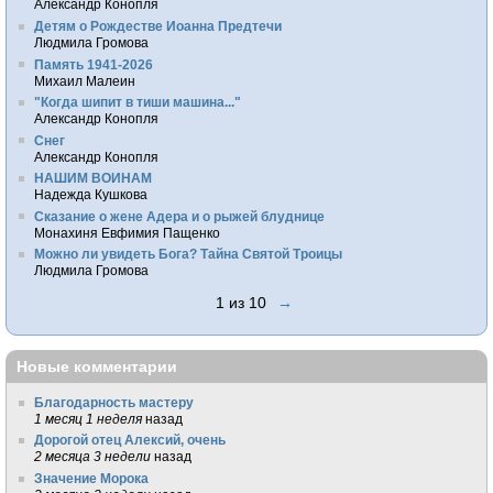
Александр Конопля
Детям о Рождестве Иоанна Предтечи
Людмила Громова
Память 1941-2026
Михаил Малеин
"Когда шипит в тиши машина..."
Александр Конопля
Снег
Александр Конопля
НАШИМ ВОИНАМ
Надежда Кушкова
Сказание о жене Адера и о рыжей блуднице
Монахиня Евфимия Пащенко
Можно ли увидеть Бога? Тайна Святой Троицы
Людмила Громова
1 из 10
→
Новые комментарии
Благодарность мастеру
1 месяц 1 неделя
назад
Дорогой отец Алексий, очень
2 месяца 3 недели
назад
Значение Морока