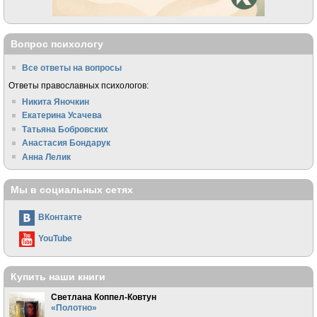
Вопрос психологу
Все ответы на вопросы
Ответы православных психологов:
Никита Яночкин
Екатерина Усачева
Татьяна Бобровских
Анастасия Бондарук
Анна Лелик
Мы в социальных сетях
ВКонтакте
YouTube
Купить наши книги
Светлана Коппел-Ковтун
«Полотно»