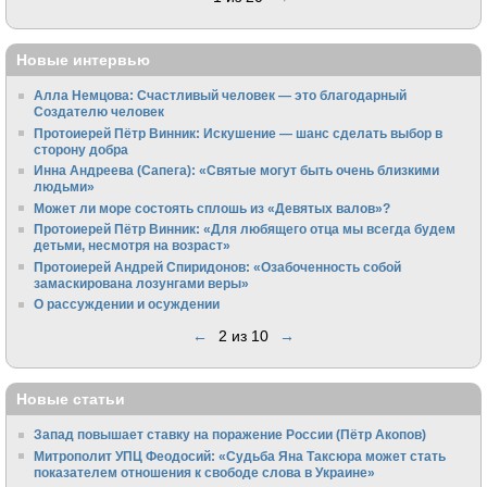
Новые интервью
Алла Немцова: Счастливый человек — это благодарный
Создателю человек
Протоиерей Пётр Винник: Искушение — шанс сделать выбор в
сторону добра
Инна Андреева (Сапега): «Святые могут быть очень близкими
людьми»
Может ли море состоять сплошь из «Девятых валов»?
Протоиерей Пётр Винник: «Для любящего отца мы всегда будем
детьми, несмотря на возраст»
Протоиерей Андрей Спиридонов: «Озабоченность собой
замаскирована лозунгами веры»
О рассуждении и осуждении
←
2 из 10
→
Новые статьи
Запад повышает ставку на поражение России (Пётр Акопов)
Митрополит УПЦ Феодосий: «Судьба Яна Таксюра может стать
показателем отношения к свободе слова в Украине»