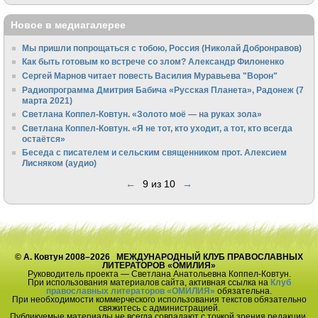
Новое в медиагалерее
Мы пришли попрощаться с тобою, Россия (Николай Добронравов)
Как быть готовым ко встрече со злом? Александр Филоненко
Сергей Марнов читает повесть Василия Муравьева "Ворон"
Радиопрограмма Дмитрия Бабича «Русская Планета», Радонеж (7
марта 2021)
Светлана Коппел-Ковтун. «Золото моё — на руках зола»
Светлана Коппел-Ковтун. «Я не тот, кто уходит, а тот, кто всегда
остаётся»
Беседа с писателем и сельским священником прот. Алексием
Лисняком (аудио)
←
9 из 10
→
© А. Ковтун 2008–2026 МЕЖДУНАРОДНЫЙ КЛУБ ПРАВОСЛАВНЫХ
ЛИТЕРАТОРОВ «ОМИЛИЯ»
Руководитель проекта — Светлана Анатольевна Коппел-Ковтун.
При использования материалов сайта, активная ссылка на
Клуб
православных литераторов «ОМИЛИЯ»
обязательна.
При необходимости коммерческого использования текстов обязательно
свяжитесь с администрацией.
Публикуемые материалы не всегда совпадают с точкой зрения редакции.