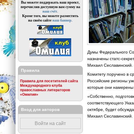
Вы можете поддержать наш проект,
перечислив доступную вам сумму на
наш счёт.
Кроме того, вы можете разместить
на своём сайте
наш баннер.
Думы Федерального Со
назначены статс-секре
Михаил Сеславинский.
Правила
Комитету поручено в с
Российские регионы уж
Правила для посетителей сайта
Международного клуба
которые они намерены 
православных литераторов
«Омилия»
«Собственно, подготов
соответствующего Указа
Вход для авторов
октябре, будет обсужд
Михаил Сеславинский.
Войти на сайт