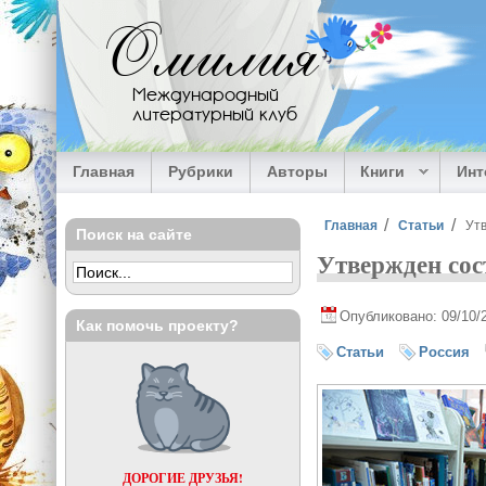
Перейти к основному содержанию
Омилия
Международный
литературный клуб
Главная
Рубрики
Авторы
Книги
Ин
Вы здесь
Главная
Статьи
Ут
Поиск на сайте
Утвержден сос
Опубликовано: 09/10/
Как помочь проекту?
Статьи
Россия
ДОРОГИЕ ДРУЗЬЯ!