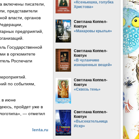
«Ксеньюшка, голубка
та включены писатели,
Христова»
ли, представители
ой власти, органов
Светлана Коппел-
Федерации,
Ковтун
тарных предприятий,
«Макаровы крылья»
рганизаций.
ель Государственной
Светлана Коппел-
ми в оргкомитете
Ковтун
«В чуланчике
итель Роспечати
изношенных вещей»
 мероприятий.
Светлана Коппел-
ний по событиям,
Ковтун
«Сквозь тень»
а в июне
деюсь, пройдет уже в
Светлана Коппел-
 логотипа», — отметил
Ковтун
«Высекательница
Искр»
lenta.ru