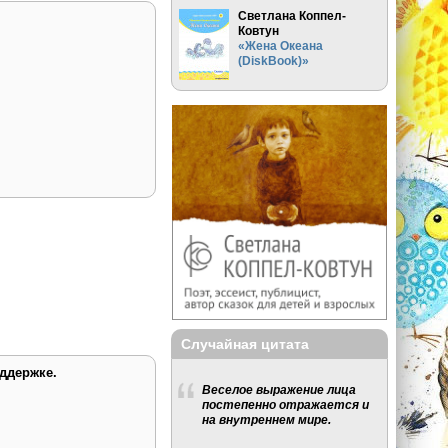
Светлана Коппел-
Ковтун
«Жена Океана
(DiskBook)»
Случайная цитата
ддержке.
Веселое выражение лица
постепенно отражается и
на внутреннем мире.