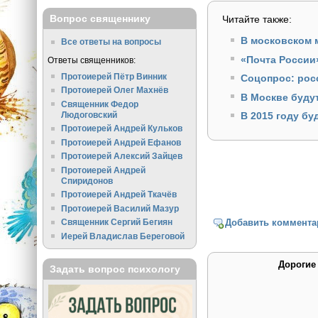
Вопрос священнику
Читайте также:
В московском 
Все ответы на вопросы
«Почта России
Ответы священников:
Протоиерей Пётр Винник
Соцопрос: росс
Протоиерей Олег Махнёв
В Москве буду
Священник Федор
Людоговский
В 2015 году бу
Протоиерей Андрей Кульков
Протоиерей Андрей Ефанов
Протоиерей Алексий Зайцев
Протоиерей Андрей
Спиридонов
Протоиерей Андрей Ткачёв
Протоиерей Василий Мазур
Добавить коммента
Священник Сергий Бегиян
Иерей Владислав Береговой
Дорогие
Задать вопрос психологу