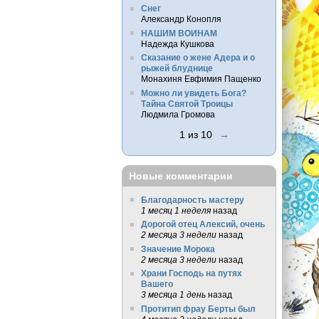
Снег
Александр Конопля
НАШИМ ВОИНАМ
Надежда Кушкова
Сказание о жене Адера и о
рыжей блуднице
Монахиня Евфимия Пащенко
Можно ли увидеть Бога?
Тайна Святой Троицы
Людмила Громова
1 из 10
→
Новые комментарии
Благодарность мастеру
1 месяц 1 неделя
назад
Дорогой отец Алексий, очень
2 месяца 3 недели
назад
Значение Морока
2 месяца 3 недели
назад
Храни Господь на путях
Вашего
3 месяца 1 день
назад
Протитип фрау Берты был