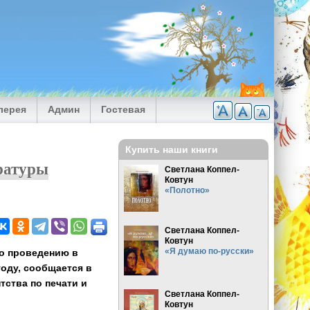
лерея
Админ
Гостевая
Купить наши книги
ературы
Светлана Коппел-
Ковтун
«Полотно»
Светлана Коппел-
Ковтун
«Я думаю по-русски»
по проведению в
году, сообщается в
тства по печати и
Светлана Коппел-
Ковтун