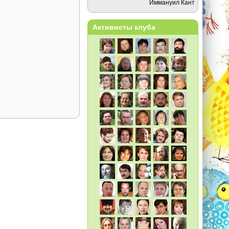
Иммануил Кант
Активисты клуба