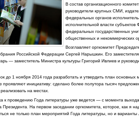
В состав организационного комите
руководители крупных СМИ, издате
федеральных органов исполнительн
исполнительной власти субъектов 
федеральных государственных уни
общественных и некоммерческих о
Возглавляет оргкомитет Председат
брания Российской Федерации Сергей Нарышкин. Его заместителя
тарь — заместитель Министра культуры Григорий Ивлиев и руковод
рок до 1 ноября 2014 года разработать и утвердить план основных
е проявляют инициативу: сделано более полутора тысяч предложе
реализовать на местах.
ка к проведению Года литературы уже ведется — с момента выход
 Президента. На первом заседании оргкомитета, которое, как я на
аться не только план мероприятий Года литературы, но и варианты