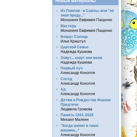
Новые материалы
Из Павлов - в Савлы, или "не
зная броду..."
Монахиня Евфимия Пащенко
Мастера
Монахиня Евфимия Пащенко
Вокруг Солнца
Илья Криштул
Царской Семье
Надежда Кушкова
Зовут... зовут они меня
Надежда Кушкова
Первый луч
Александр Конопля
Сосед
Александр Конопля
Ад
Александр Конопля
Детям о Рождестве Иоанна
Предтечи
Людмила Громова
Память 1941-2026
Михаил Малеин
"Когда шипит в тиши
машина..."
Александр Конопля