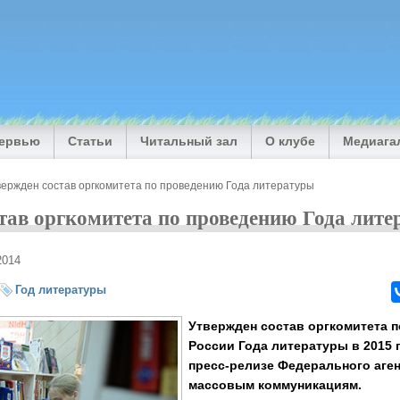
тервью
Статьи
Читальный зал
О клубе
Медиага
вержден состав оргкомитета по проведению Года литературы
тав оргкомитета по проведению Года лит
2014
Год литературы
Утвержден состав оргкомитета 
России Года литературы в 2015 
пресс-релизе Федерального аген
массовым коммуникациям.