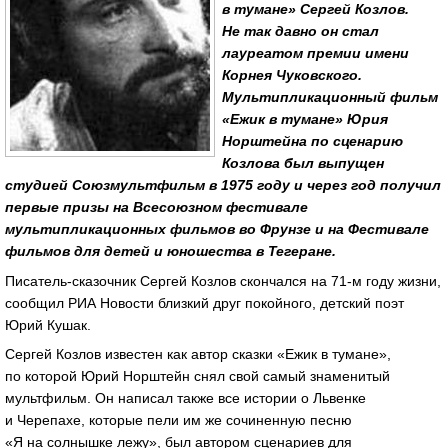
в тумане» Сергей Козлов.
Не так давно он стал
лауреатом премии имени
Корнея Чуковского.
Мультипликационный фильм
«Ежик в тумане» Юрия
Норштейна по сценарию
Козлова был выпущен
студией Союзмультфильм в 1975 году и через год получил
первые призы на Всесоюзном фестивале
мультипликационных фильмов во Фрунзе и на Фестивале
фильмов для детей и юношества в Тегеране.
Писатель-сказочник
Сергей Козлов скончался на
71-м
году жизни,
сообщил РИА Новости близкий друг покойного, детский поэт
Юрий Кушак.
Сергей Козлов известен как автор сказки «Ежик в тумане»,
по которой Юрий Норштейн снял свой самый знаменитый
мультфильм. Он написал также все истории о Львенке
и Черепахе, которые пели им же сочиненную песню
«Я на солнышке лежу», был автором сценариев для