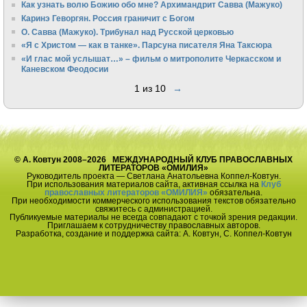
Как узнать волю Божию обо мне? Архимандрит Савва (Мажуко)
Каринэ Геворгян. Россия граничит с Богом
О. Савва (Мажуко). Трибунал над Русской церковью
«Я с Христом — как в танке». Парсуна писателя Яна Таксюра
«И глас мой услышат…» – фильм о митрополите Черкасском и
Каневском Феодосии
1 из 10
→
© А. Ковтун 2008–2026 МЕЖДУНАРОДНЫЙ КЛУБ ПРАВОСЛАВНЫХ
ЛИТЕРАТОРОВ «ОМИЛИЯ»
Руководитель проекта — Светлана Анатольевна Коппел-Ковтун.
При использования материалов сайта, активная ссылка на
Клуб
православных литераторов «ОМИЛИЯ»
обязательна.
При необходимости коммерческого использования текстов обязательно
свяжитесь с администрацией.
Публикуемые материалы не всегда совпадают с точкой зрения редакции.
Приглашаем к сотрудничеству православных авторов.
Разработка, создание и поддержка сайта: А. Ковтун, С. Коппел-Ковтун