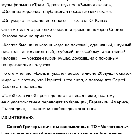
мультфильмов «Трям! Здравствуйте», «Зимняя сказка»,
«Осенние корабли», опубликовал несколько книг сказок.
«Он умер от воспаления легких», — сказал Ю. Кушак.
Он отметил, что решение о месте и времени похорон Сергея
Козлова пока не принято.
«Козлов был ни на кого никогда не похожий, единичный, штучный
писатель, интеллигентный, глубокий,
по-особому
талантливый
человек», — убежден Юрий Кушак, друживший с покойным
на протяжении полувека.
По его мнению, «Ежик в тумане» вошел в число 20 лучших сказок
мира «не потому, что Норштейн это снял, а потому, что Сергей
Козлов это написал».
«Такой сказочной прозы до него не писал никто, поэтому
ее с удовольствием переводят во Франции, Германии, Америке,
Голландии», — напомнил собеседник агентства.
ИЗ ИНТЕРВЬЮ:
— Сергей Григорьевич, вы занимались в ТО «Магистраль».
Благодаря этому объединению состоялся выбор вашей