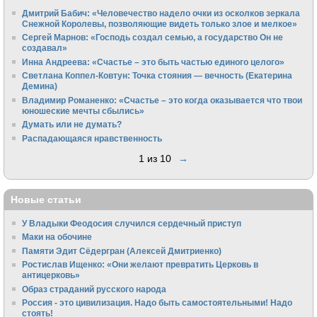
Дмитрий Бабич: «Человечество надело очки из осколков зеркала
Снежной Королевы, позволяющие видеть только злое и мелкое»
Сергей Марнов: «Господь создал семью, а государство Он не
создавал»
Инна Андреева: «Счастье – это быть частью единого целого»
Светлана Коппел-Ковтун: Точка стояния — вечность (Екатерина
Демина)
Владимир Романенко: «Счастье – это когда оказывается что твои
юношеские мечты сбылись»
Думать или не думать?
Распадающаяся нравственность
1 из 10
→
Новые статьи
У Владыки Феодосия случился сердечный приступ
Маки на обочине
Памяти Эдит Сёдергран (Алексей Дмитриенко)
Ростислав Ищенко: «Они желают превратить Церковь в
антицерковь»
Образ страданий русского народа
Россия - это цивилизация. Надо быть самостоятельными! Надо
стоять!