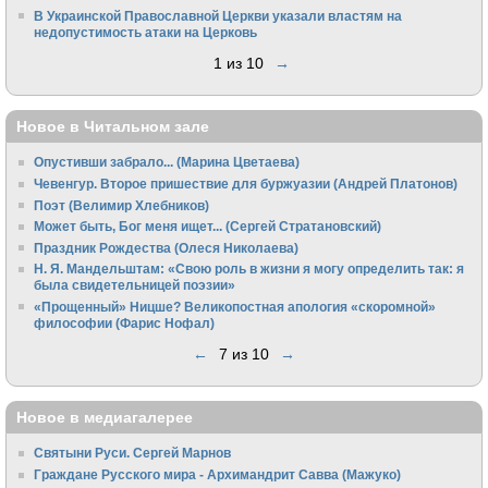
В Украинской Православной Церкви указали властям на
недопустимость атаки на Церковь
1 из 10
→
Новое в Читальном зале
Опустивши забрало... (Марина Цветаева)
Чевенгур. Второе пришествие для буржуазии (Андрей Платонов)
Поэт (Велимир Хлебников)
Может быть, Бог меня ищет... (Сергей Стратановский)
Праздник Рождества (Олеся Николаева)
Н. Я. Мандельштам: «Свою pоль в жизни я могу опpеделить так: я
была свидетельницей поэзии»
«Прощенный» Ницше? Великопостная апология «скоромной»
философии (Фарис Нофал)
←
7 из 10
→
Новое в медиагалерее
Святыни Руси. Сергей Марнов
Граждане Русского мира - Архимандрит Савва (Мажуко)