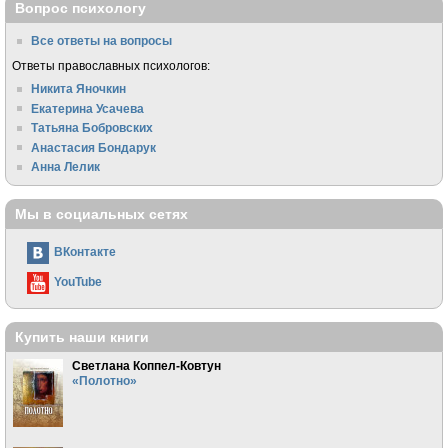
Вопрос психологу
Все ответы на вопросы
Ответы православных психологов:
Никита Яночкин
Екатерина Усачева
Татьяна Бобровских
Анастасия Бондарук
Анна Лелик
Мы в социальных сетях
ВКонтакте
YouTube
Купить наши книги
Светлана Коппел-Ковтун
«Полотно»