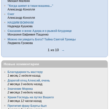
Михаил Малеин
"Когда шипит в тиши машина..."
Александр Конопля
Снег
Александр Конопля
НАШИМ ВОИНАМ
Надежда Кушкова
Сказание о жене Адера и о рыжей блуднице
Монахиня Евфимия Пащенко
Можно ли увидеть Бога? Тайна Святой Троицы
Людмила Громова
1 из 10
→
Новые комментарии
Благодарность мастеру
1 месяц 1 неделя
назад
Дорогой отец Алексий, очень
2 месяца 3 недели
назад
Значение Морока
2 месяца 3 недели
назад
Храни Господь на путях Вашего
3 месяца 12 часов
назад
Протитип фрау Берты был