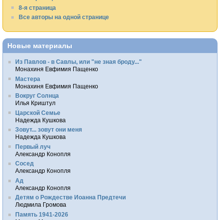
8-я страница
Все авторы на одной странице
Новые материалы
Из Павлов - в Савлы, или "не зная броду..."
Монахиня Евфимия Пащенко
Мастера
Монахиня Евфимия Пащенко
Вокруг Солнца
Илья Криштул
Царской Семье
Надежда Кушкова
Зовут... зовут они меня
Надежда Кушкова
Первый луч
Александр Конопля
Сосед
Александр Конопля
Ад
Александр Конопля
Детям о Рождестве Иоанна Предтечи
Людмила Громова
Память 1941-2026