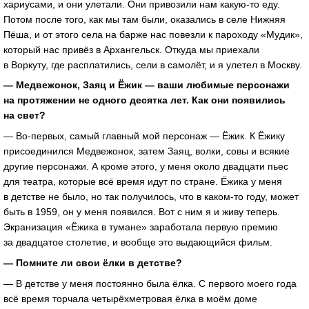
хариусами, и они улетали. Они привозили нам
какую-то
еду.
Потом после того, как мы там были, оказались в селе Нижняя
Пёша, и от этого села на барже нас повезли к пароходу «Мудик»,
который нас привёз в Архангельск. Откуда мы приехали
в Воркуту, где расплатились, сели в самолёт, и я улетел в Москву.
— Медвежонок, Заяц и Ёжик — ваши любимые персонажи
на протяжении не одного десятка лет. Как они появились
на свет?
—
Во-первых
, самый главный мой персонаж — Ёжик. К Ёжику
присоединился Медвежонок, затем Заяц, волки, совы и всякие
другие персонажи. А кроме этого, у меня около двадцати пьес
для театра, которые всё время идут по стране. Ёжика у меня
в детстве не было, но так получилось, что в
каком-то
году, может
быть в 1959, он у меня появился. Вот с ним я и живу теперь.
Экранизация «Ёжика в тумане» заработала первую премию
за двадцатое столетие, и вообще это выдающийся фильм.
— Помните ли свои ёлки в детстве?
— В детстве у меня постоянно была ёлка. С первого моего года
всё время торчала четырёхметровая ёлка в моём доме