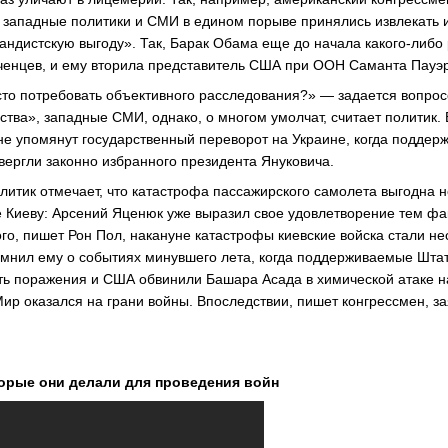
 западные политики и СМИ в едином порыве принялись извлекать и
ндистскую выгоду». Так, Барак Обама еще до начала какого-либо
ченцев, и ему вторила представитель США при ООН Саманта Пауэр
осто потребовать объективного расследования?» — задается вопро
ства», западные СМИ, однако, о многом умолчат, считает политик.
не упомянут государственный переворот на Украине, когда подде
ергли законно избранного президента Януковича.
литик отмечает, что катастрофа пассажирского самолета выгодна н
е Киеву: Арсений Яценюк уже выразил свое удовлетворение тем фак
ого, пишет Рон Пол, накануне катастрофы киевские войска стали н
омнил ему о событиях минувшего лета, когда поддерживаемые Шта
ть поражения и США обвинили Башара Асада в химической атаке 
Мир оказался на грани войны. Впоследствии, пишет конгрессмен, 
орые они делали для проведения войн