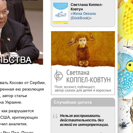
Светлана Коппел-
Ковтун
«Жена Океана
(DiskBook)»
вать Косово от Сербии,
обренная ею резолюция
 автор статьи
Случайная цитата
на Украине.
 как разрушается
Нельзя воспринимать
е США, критикующих
действительность без
ючил аналитик.
всякой ее интерпретации.
н Рон Пол. После