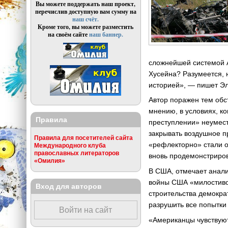
Вы можете поддержать наш проект,
перечислив доступную вам сумму на
наш счёт.
Кроме того, вы можете разместить
на своём сайте
наш баннер.
сложнейшей системой A
Хусейна? Разумеется, 
историей», — пишет Э
Автор поражен тем обс
мнению, в условиях, к
Правила
преступлении» неумест
закрывать воздушное п
Правила для посетителей сайта
«рефлекторно» стали о
Международного клуба
православных литераторов
вновь продемонстриро
«Омилия»
В США, отмечает анали
войны США «милостиво»
Вход для авторов
строительства демокра
разрушить все попытки
Войти на сайт
«Американцы чувствуют