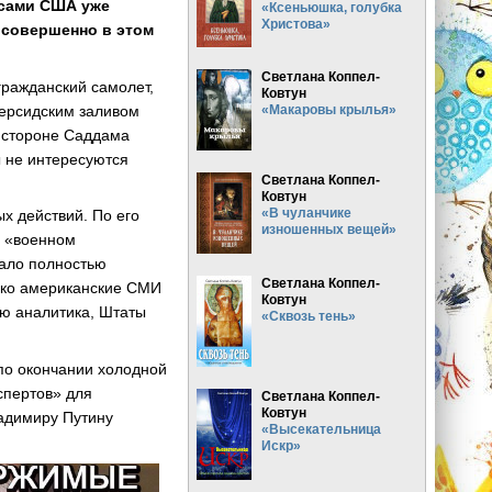
о сами США уже
«Ксеньюшка, голубка
Христова»
 совершенно в этом
Светлана Коппел-
ражданский самолет,
Ковтун
Персидским заливом
«Макаровы крылья»
а стороне Саддама
ы не интересуются
Светлана Коппел-
Ковтун
«В чуланчике
х действий. По его
изношенных вещей»
о «военном
тало полностью
Светлана Коппел-
ако американские СМИ
Ковтун
ию аналитика, Штаты
«Сквозь тень»
 по окончании холодной
спертов» для
Светлана Коппел-
Ковтун
ладимиру Путину
«Высекательница
Искр»