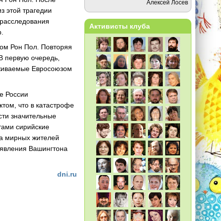
Алексей Лосев
з этой трагедии
 расследования
Активисты клуба
.
сом Рон Пол. Повторяя
 В первую очередь,
рживаемые Евросоюзом
е России
том, что в катастрофе
ести значительные
тами сирийские
на мирных жителей
заявления Вашингтона
dni.ru