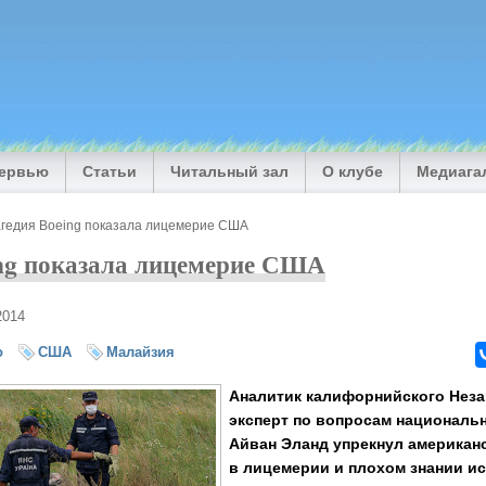
тервью
Статьи
Читальный зал
О клубе
Медиага
агедия Boeing показала лицемерие США
ing показала лицемерие США
2014
о
США
Малайзия
Аналитик калифорнийского Неза
эксперт по вопросам националь
Айван Эланд упрекнул американ
в лицемерии и плохом знании ис