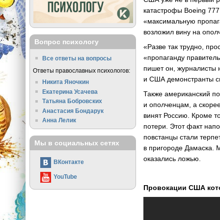
катастрофы Boeing 777
«максимальную пропага
возложил вину на опол
Вопрос психологу
«Разве так трудно, пр
«пропаганду правитель
Все ответы на вопросы
пишет он, журналисты 
Ответы православных психологов:
и США демонстранты св
Никита Яночкин
Екатерина Усачева
Также американский по
Татьяна Бобровских
и ополченцам, а скоре
Анастасия Бондарук
винят Россию. Кроме т
Анна Лелик
потери. Этот факт нап
повстанцы стали терпе
Мы в социальных сетях
в пригороде Дамаска. 
оказались ложью.
ВКонтакте
YouTube
Провокации США кот