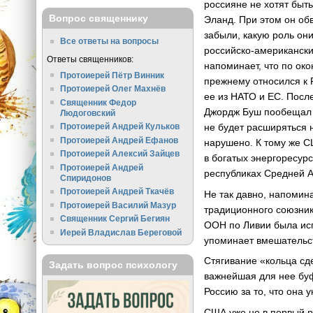
россияне не хотят быт
Вопрос священнику
Эланд. При этом он об
забыли, какую роль он
Все ответы на вопросы
российско-американски
Ответы священников:
напоминает, что по ок
Протоиерей Пётр Винник
прежнему относился к 
Протоиерей Олег Махнёв
ее из НАТО и ЕС. Посл
Священник Федор
Джордж Буш пообещал 
Людоговский
не будет расширяться 
Протоиерей Андрей Кульков
Протоиерей Андрей Ефанов
нарушено. К тому же 
Протоиерей Алексий Зайцев
в богатых энергоресур
Протоиерей Андрей
республиках Средней А
Спиридонов
Протоиерей Андрей Ткачёв
Не так давно, напомин
Протоиерей Василий Мазур
традиционного союзник
Священник Сергий Бегиян
ООН по Ливии была исп
Иерей Владислав Береговой
упоминает вмешательст
Стягивание «кольца сд
Задать вопрос психологу
важнейшая для нее буф
Россию за то, что она
США уже не в первый р