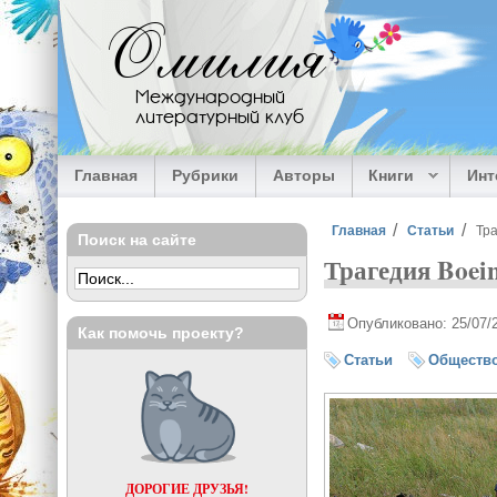
Перейти к основному содержанию
Омилия
Международный
литературный клуб
Главная
Рубрики
Авторы
Книги
Ин
Вы здесь
Главная
Статьи
Тр
Поиск на сайте
Трагедия Boe
Опубликовано: 25/07/
Как помочь проекту?
Статьи
Обществ
ДОРОГИЕ ДРУЗЬЯ!