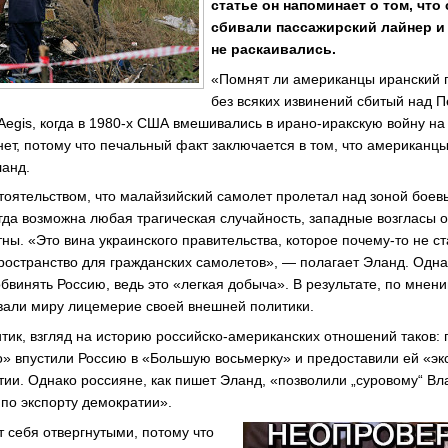
статье он напоминает о том, чт
сбивали пассажирский лайнер и
не раскаивались.
«Помнят ли американцы иранский г
без всяких извинений сбитый над 
egis, когда в 1980-х США вмешивались в ирано-иракскую войну н
нет, потому что печальный факт заключается в том, что американц
ланд.
тоятельством, что малайзийский самолет пролетал над зоной боевы
огда возможна любая трагическая случайность, западные возгласы 
ны. «Это вина украинского правительства, которое почему-то не с
ространство для гражданских самолетов», — полагает Эланд. Одн
бвинять Россию, ведь это «легкая добыча». В результате, по мнен
вали миру лицемерие своей внешней политики.
тик, взгляд на историю российско-американских отношений таков:
 впустили Россию в «Большую восьмерку» и предоставили ей «эк
тии. Однако россияне, как пишет Эланд, «позволили „суровому“ В
 по экспорту демократии».
 себя отвергнутыми, потому что