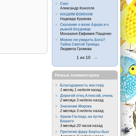
Снег
Александр Конопля
НАШИМ ВОИНАМ
Надежда Кушкова
Сказание о жене Адера и о
рыжей блуднице
Монахиня Евфимия Пащенко
Можно ли увидеть Бога?
Тайна Святой Троицы
Людмила Громова
1 из 10
→
Новые комментарии
Благодарность мастеру
1 месяц 1 неделя
назад
Дорогой отец Алексий, очень
2 месяца 3 недели
назад
Значение Морока
2 месяца 3 недели
назад
Храни Господь на путях
Вашего
3 месяца 20 часов
назад
Протитип фрау Берты был