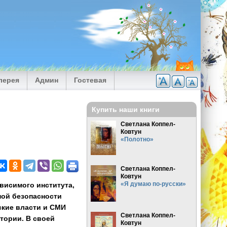
лерея
Админ
Гостевая
Купить наши книги
Светлана Коппел-
Ковтун
«Полотно»
Светлана Коппел-
Ковтун
«Я думаю по-русски»
висимого института,
ной безопасности
ские власти и СМИ
Светлана Коппел-
тории. В своей
Ковтун