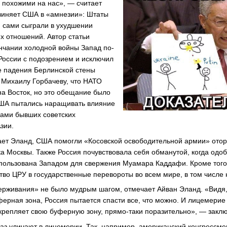
ь похожими на нас», — считает
виняет США в «амнезии»: Штаты
и сами сыграли в ухудшении
х отношений. Автор статьи
ончании холодной войны Запад по-
России с подозрением и исключил
е падения Берлинской стены
Михаилу Горбачеву, что НАТО
на Восток, но это обещание было
США пытались наращивать влияние
сами бывших советских
зии.
ает Эланд, США помогли «Косовской освободительной армии» отор
а Москвы. Также Россия почувствовала себя обманутой, когда од
ользована Западом для свержения Муамара Каддафи. Кроме того,
во ЦРУ в государственные перевороты во всем мире, в том числе 
ерживания» не было мудрым шагом, отмечает Айван Эланд. «Видя,
ерная зона, Россия пытается спасти все, что можно. И лицемери
 укрепляет свою буферную зону, прямо-таки поразительно», — закл
аз уличают в лицемерии. Так, например, американский конгрессме