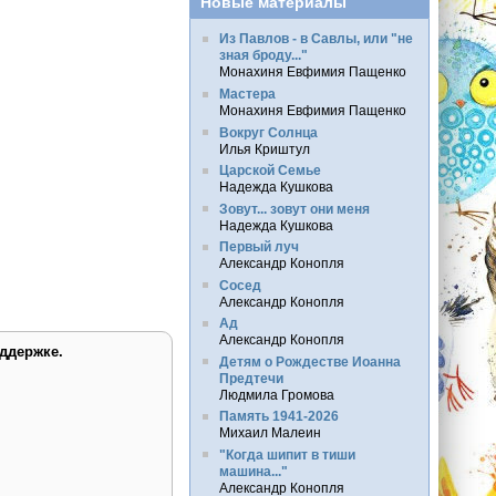
Новые материалы
Из Павлов - в Савлы, или "не
зная броду..."
Монахиня Евфимия Пащенко
Мастера
Монахиня Евфимия Пащенко
Вокруг Солнца
Илья Криштул
Царской Семье
Надежда Кушкова
Зовут... зовут они меня
Надежда Кушкова
Первый луч
Александр Конопля
Сосед
Александр Конопля
Ад
Александр Конопля
ддержке.
Детям о Рождестве Иоанна
Предтечи
Людмила Громова
Память 1941-2026
Михаил Малеин
"Когда шипит в тиши
машина..."
Александр Конопля