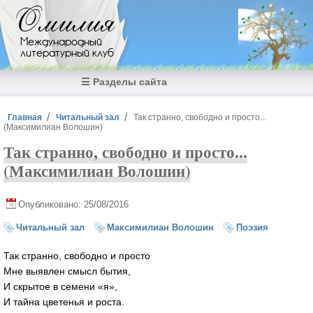
Перейти к основному содержанию
Омилия
Международный
литературный клуб
☰ Разделы сайта
Вы здесь
Главная
Читальный зал
Так странно, свободно и просто...
(Максимилиан Волошин)
Так странно, свободно и просто...
(Максимилиан Волошин)
Опубликовано: 25/08/2016
Читальный зал
Максимилиан Волошин
Поэзия
Так странно, свободно и просто
Мне выявлен смысл бытия,
И скрытое в семени «я»,
И тайна цветенья и роста.