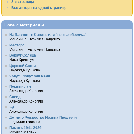
8-я страница
Все авторы на одной странице
Новые материалы
Из Павлов - в Савлы, или "не зная броду..."
Монахиня Евфимия Пащенко
Мастера
Монахиня Евфимия Пащенко
Вокруг Солнца
Илья Криштул
Царской Семье
Надежда Кушкова
Зовут... зовут они меня
Надежда Кушкова
Первый луч
Александр Конопля
Сосед
Александр Конопля
Ад
Александр Конопля
Детям о Рождестве Иоанна Предтечи
Людмила Громова
Память 1941-2026
Михаил Малеин