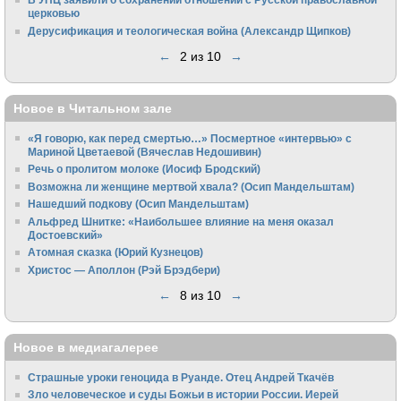
церковью
Дерусификация и теологическая война (Александр Щипков)
←
2 из 10
→
Новое в Читальном зале
«Я говорю, как перед смертью…» Посмертное «интервью» с
Мариной Цветаевой (Вячеслав Недошивин)
Речь о пролитом молоке (Иосиф Бродский)
Возможна ли женщине мертвой хвала? (Осип Мандельштам)
Нашедший подкову (Осип Мандельштам)
Альфред Шнитке: «Наибольшее влияние на меня оказал
Достоевский»
Атомная сказка (Юрий Кузнецов)
Христос — Аполлон (Рэй Брэдбери)
←
8 из 10
→
Новое в медиагалерее
Страшные уроки геноцида в Руанде. Отец Андрей Ткачёв
Зло человеческое и суды Божьи в истории России. Иерей