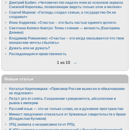
Дмитрий Бабич: «Человечество надело очки из осколков зеркала
Снежной Королевы, позволяющие видеть только злое и мелкое»
Сергей Марнов: «Господь создал семью, а государство Он не
создавал»
Инна Андреева: «Счастье – это быть частью единого целого»
Светлана Коппел-Ковтун: Точка стояния — вечность (Екатерина
Демина)
Владимир Романенко: «Счастье – это когда оказывается что твои
юношеские мечты сбылись»
Думать или не думать?
Распадающаяся нравственность
1 из 10
→
Новые статьи
Наталья Нарочницкая: «Приговор России вынесен и обжалованию
не подлежит»
Петр I: pro et contra. Сохранение суверенитета, абсолютизм и
рывок к империи
Русский язык — это не только слово, но и духовное пространство
Минюст предложил отказаться от бумажных свидетельств о браке
(Владислав Куликов)
УПЦ заявила о независимости от РПЦ
В УПЦ заявили о сохранении отношений с Русской православной