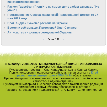
Константин Корепанов
Раскол "вдребезги" или Кто на самом деле забыл заповедь "Не
убий"?
Постановление Собора Украинской Православной Церкви от 27
мая 2022 года
Прот. Андрей Ткачёв о расколе на Украине
Времени всё меньше. Протоиерей Олег Стеняев
Антисистема - диагноз сегодняшней Украины
←
5 из 10
→
© А. Ковтун 2008–2026 МЕЖДУНАРОДНЫЙ КЛУБ ПРАВОСЛАВНЫХ
ЛИТЕРАТОРОВ «ОМИЛИЯ»
Руководитель проекта — Светлана Анатольевна Коппел-Ковтун.
При использования материалов сайта, активная ссылка на
Клуб
православных литераторов «ОМИЛИЯ»
обязательна.
При необходимости коммерческого использования текстов обязательно
свяжитесь с администрацией.
Публикуемые материалы не всегда совпадают с точкой зрения редакции.
Приглашаем к сотрудничеству православных авторов.
Разработка, создание и поддержка сайта: А. Ковтун, С. Коппел-Ковтун