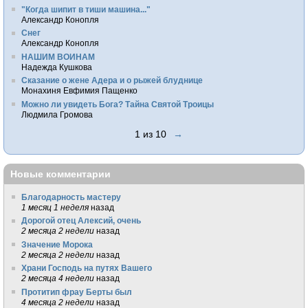
"Когда шипит в тиши машина..."
Александр Конопля
Снег
Александр Конопля
НАШИМ ВОИНАМ
Надежда Кушкова
Сказание о жене Адера и о рыжей блуднице
Монахиня Евфимия Пащенко
Можно ли увидеть Бога? Тайна Святой Троицы
Людмила Громова
1 из 10
→
Новые комментарии
Благодарность мастеру
1 месяц 1 неделя
назад
Дорогой отец Алексий, очень
2 месяца 2 недели
назад
Значение Морока
2 месяца 2 недели
назад
Храни Господь на путях Вашего
2 месяца 4 недели
назад
Протитип фрау Берты был
4 месяца 2 недели
назад