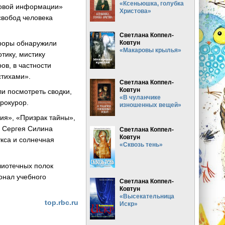
«Ксеньюшка, голубка
совой информации»
Христова»
свобод человека
Светлана Коппел-
Ковтун
уроры обнаружили
«Макаровы крылья»
тику, мистику
ов, в частности
стихами».
Светлана Коппел-
Ковтун
ли посмотреть сводки,
«В чуланчике
рокурор.
изношенных вещей»
ия», «Призрак тайны»,
, Сергея Силина
Светлана Коппел-
Ковтун
кса и солнечная
«Сквозь тень»
лиотечных полок
онал учебного
Светлана Коппел-
Ковтун
«Высекательница
top.rbc.ru
Искр»