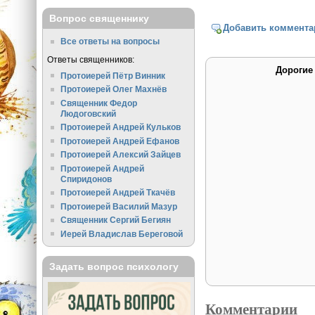
Вопрос священнику
Добавить коммента
Все ответы на вопросы
Ответы священников:
Дорогие
Протоиерей Пётр Винник
Протоиерей Олег Махнёв
Священник Федор
Людоговский
Протоиерей Андрей Кульков
Протоиерей Андрей Ефанов
Протоиерей Алексий Зайцев
Протоиерей Андрей
Спиридонов
Протоиерей Андрей Ткачёв
Протоиерей Василий Мазур
Священник Сергий Бегиян
Иерей Владислав Береговой
Задать вопрос психологу
Комментарии