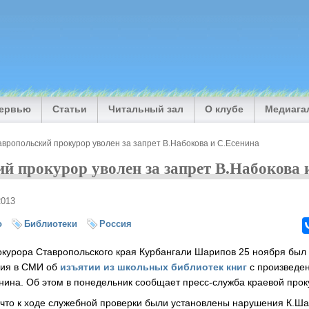
тервью
Статьи
Читальный зал
О клубе
Медиага
вропольский прокурор уволен за запрет В.Набокова и С.Есенина
й прокурор уволен за запрет В.Набокова 
2013
о
Библиотеки
Россия
урора Ставропольского края Курбангали Шарипов 25 ноября был 
рия в СМИ об
изъятии из школьных библиотек книг
с произведе
нина. Об этом в понедельник сообщает пресс-служба краевой прок
 что к ходе служебной проверки были установлены нарушения К.Ш