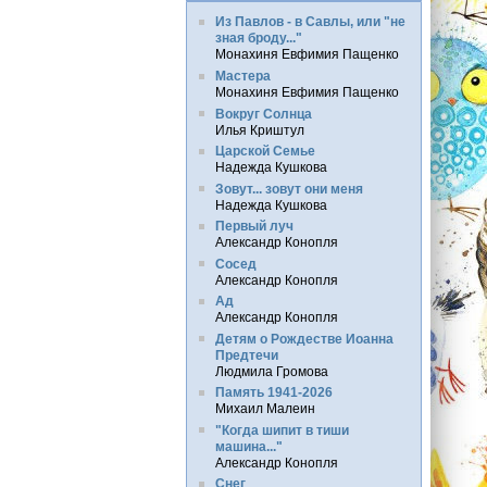
Из Павлов - в Савлы, или "не
зная броду..."
Монахиня Евфимия Пащенко
Мастера
Монахиня Евфимия Пащенко
Вокруг Солнца
Илья Криштул
Царской Семье
Надежда Кушкова
Зовут... зовут они меня
Надежда Кушкова
Первый луч
Александр Конопля
Сосед
Александр Конопля
Ад
Александр Конопля
Детям о Рождестве Иоанна
Предтечи
Людмила Громова
Память 1941-2026
Михаил Малеин
"Когда шипит в тиши
машина..."
Александр Конопля
Снег