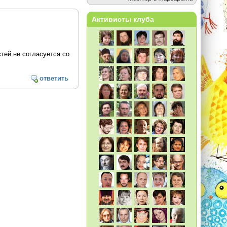
Активисты клуба
тей не согласуется со
ответить