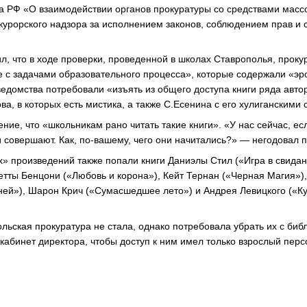
ра РФ «О взаимодействии органов прокуратуры со средствами мас
курорского надзора за исполнением законов, соблюдением прав и 
л, что в ходе проверки, проведенной в школах Ставрополья, прок
е с задачами образовательного процесса», которые содержали «эро
едомства потребовали «изъять из общего доступа книги ряда автор
а, в которых есть мистика, а также С.Есенина с его хулиганскими 
ие, что «школьникам рано читать такие книги». «У нас сейчас, ес
 совершают. Как, по-вашему, чего они начитались?» — негодовал п
» произведений также попали книги Даниэлы Стил («Игра в свидан
тты Бенцони («Любовь и корона»), Кейт Тернан («Черная Магия»)
ей»), Шарон Крич («Сумасшедшее лето») и Андрея Левицкого («Ку
ольская прокуратура не стала, однако потребовала убрать их с биб
кабинет директора, чтобы доступ к ним имел только взрослый перс