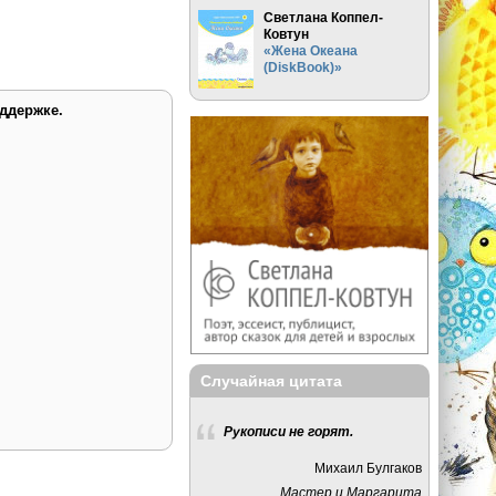
Светлана Коппел-
Ковтун
«Жена Океана
(DiskBook)»
ддержке.
Случайная цитата
Рукописи не горят.
Михаил Булгаков
Мастер и Маргарита