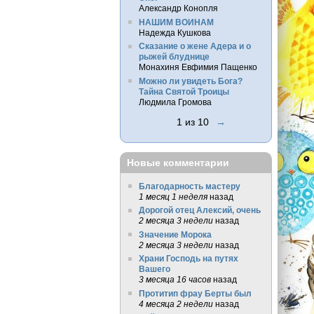
Александр Конопля
НАШИМ ВОИНАМ
Надежда Кушкова
Сказание о жене Адера и о
рыжей блуднице
Монахиня Евфимия Пащенко
Можно ли увидеть Бога?
Тайна Святой Троицы
Людмила Громова
1 из 10
→
Новые комментарии
Благодарность мастеру
1 месяц 1 неделя
назад
Дорогой отец Алексий, очень
2 месяца 3 недели
назад
Значение Морока
2 месяца 3 недели
назад
Храни Господь на путях
Вашего
3 месяца 16 часов
назад
Протитип фрау Берты был
4 месяца 2 недели
назад