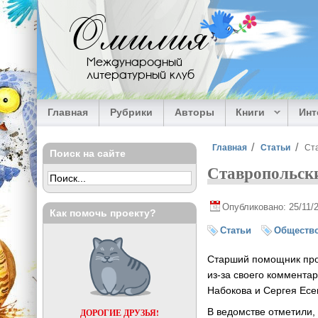
Перейти к основному содержанию
Омилия
Международный
литературный клуб
Главная
Рубрики
Авторы
Книги
Ин
Вы здесь
Главная
Статьи
Ста
Поиск на сайте
Ставропольски
Опубликовано: 25/11/
Как помочь проекту?
Статьи
Обществ
Старший помощник прок
из-за своего коммента
Набокова и Сергея Есе
В ведомстве отметили,
ДОРОГИЕ ДРУЗЬЯ!