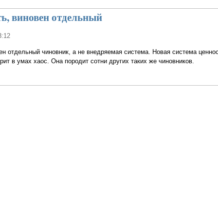
ь, виновен отдельный
3:12
н отдельный чиновник, а не внедряемая система. Новая система ценнос
ит в умах хаос. Она породит сотни других таких же чиновников.