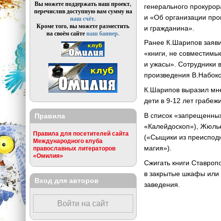
Вы можете поддержать наш проект,
генерального прокуро
перечислив доступную вам сумму на
и «Об организации про
наш счёт.
Кроме того, вы можете разместить
и гражданина».
на своём сайте
наш баннер.
Ранее К.Шарипов заяви
«книги, не совместимы
и ужасы». Сотрудники в
произведения В.Набоков
К.Шарипов выразил мнен
дети в
9-12
лет грабежи
В список «запрещенных
Правила
«Калейдоскоп»), Жюлье
Правила для посетителей сайта
(«Сыщики из преисподн
Международного клуба
магия»).
православных литераторов
«Омилия»
Сжигать книги Ставроп
в закрытые шкафы или 
Вход для авторов
заведения.
Войти на сайт