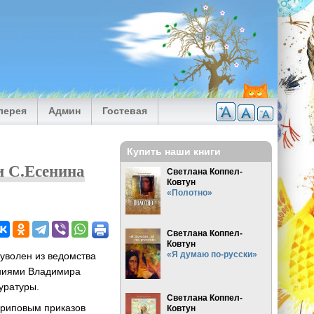
лерея
Админ
Гостевая
Купить наши книги
и С.Есенина
Светлана Коппел-
Ковтун
«Полотно»
Светлана Коппел-
Ковтун
«Я думаю по-русски»
уволен из ведомства
ниями Владимира
уратуры.
Светлана Коппел-
ариповым приказов
Ковтун