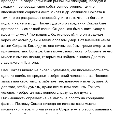
пропадая на Агоре (афинской рыночной площади), беседуя с
людьми, проповедуя свое собст-венное учение, так что
впоследствии софисты Анит, Милет и др. обвинили Сократа в
том, что он развращает юношей, учит о том, что нет богов, и
подали на него в суд. После судебного заседания Сократ был
приговорен к смертной казни. Он дол-жен был выпить чашу с
ядом — цикутой (по-нашему, болиголовом), что он и сделал
через несколько дней и таким образом умер. Вот внешняя канва
жизни Сократа. Как видите, она ничем особым, кроме смерти, не
примечательна. Больше, быть может, нам скажут о Сократе те его
мысли и высказывания, которые мы найдем в книгах Диогена
Лаэртского и Платона.
Сам Сократ ничего не писал и указывал, что письменность есть
одно из наиболее вредных изобретений человечества. Человек,
записывая свою мысль, забывает ее, доверяя мысль бумаге. А
для того, чтобы думать, нужно все мысли помнить. Так что
человек, изобретая письменность, разучается думать.
Письменность обрекает не на мысль, а просто на собирание
фактов. Поэтому Сократ никогда не излагал свои мысли
письменно, и все, что мы знаем о Сократе — это воспоминания о