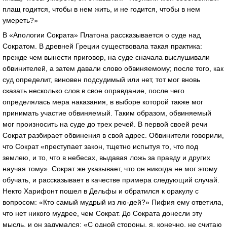
плащ годится, чтобы в нем жить, и не годится, чтобы в нем
умереть?»
В «Апологии Сократа» Платона рассказывается о суде над
Сократом. В древней Греции существовала такая практика:
прежде чем вынести приговор, на суде сначала выслушивали
обвинителей, а затем давали слово обвиняемому; после того, как
суд определит, виновен подсудимый или нет, тот мог вновь
сказать несколько слов в свое оправдание, после чего
определялась мера наказания, в выборе которой также мог
принимать участие обвиняемый. Таким образом, обвиняемый
мог произносить на суде до трех речей. В первой своей речи
Сократ разбирает обвинения в свой адрес. Обвинители говорили,
что Сократ «преступает закон, тщетно испытуя то, что под
землею, и то, что в небесах, выдавая ложь за правду и других
научая тому». Сократ же указывает, что он никогда не мог этому
обучать, и рассказывает в качестве примера следующий случай.
Некто Харифонт пошел в Дельфы и обратился к оракулу с
вопросом: «Кто самый мудрый из лю-дей?» Пифия ему ответила,
что нет никого мудрее, чем Сократ. До Сократа донесли эту
мысль, и он задумался: «С одной стороны, я, конечно, не считаю