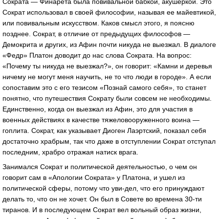
Сократа — Финарета была повивальной бабкой, акушеркой. Это
Сократ использовал в своей философии, называя ее майевтикой,
или повивальным искусством. Каков смысл этого, я поясню
позднее. Сократ, в отличие от предыдущих философов —
Демокрита и других, из Афин почти никуда не выезжал. В диалоге
«Федр» Платон доводит до нас слова Сократа. На вопрос:
«Почему ты никуда не выезжал?», он говорит: «Камни и деревья
ничему не могут меня научить, не то что люди в городе». А если
сопоставим это с его тезисом «Познай самого себя», то станет
понятно, что путешествия Сократу были совсем не необходимы.
Единственно, когда он выезжал из Афин, это для участия в
военных действиях в качестве тяжеловооруженного воина —
гоплита. Сократ, как указывает Диоген Лаэртский, показал себя
достаточно храбрым, так что даже в отступлении Сократ отступал
последним, храбро отражая натиск врага.
Занимался Сократ и политической деятельностью, о чем он
говорит сам в «Апологии Сократа» у Платона, и ушел из
политической сферы, потому что уви-дел, что его принуждают
делать то, что он не хочет. Он был в Совете во времена 30-ти
тиранов. И в последующем Сократ вел вольный образ жизни,