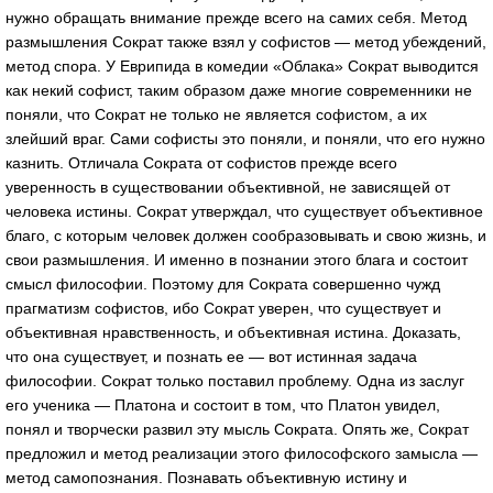
нужно обращать внимание прежде всего на самих себя. Метод
размышления Сократ также взял у софистов — метод убеждений,
метод спора. У Еврипида в комедии «Облака» Сократ выводится
как некий софист, таким образом даже многие современники не
поняли, что Сократ не только не является софистом, а их
злейший враг. Сами софисты это поняли, и поняли, что его нужно
казнить. Отличала Сократа от софистов прежде всего
уверенность в существовании объективной, не зависящей от
человека истины. Сократ утверждал, что существует объективное
благо, с которым человек должен сообразовывать и свою жизнь, и
свои размышления. И именно в познании этого блага и состоит
смысл философии. Поэтому для Сократа совершенно чужд
прагматизм софистов, ибо Сократ уверен, что существует и
объективная нравственность, и объективная истина. Доказать,
что она существует, и познать ее — вот истинная задача
философии. Сократ только поставил проблему. Одна из заслуг
его ученика — Платона и состоит в том, что Платон увидел,
понял и творчески развил эту мысль Сократа. Опять же, Сократ
предложил и метод реализации этого философского замысла —
метод самопознания. Познавать объективную истину и