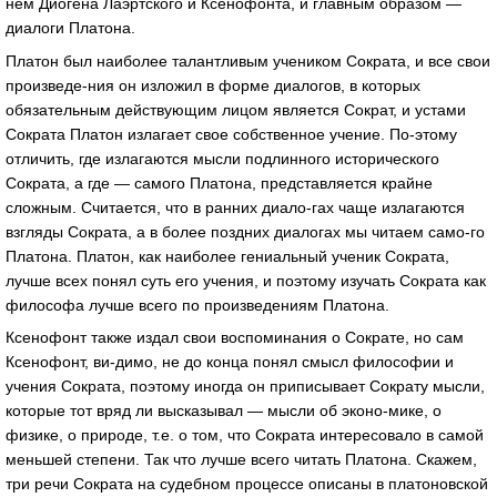
нем Диогена Лаэртского и Ксенофонта, и главным образом —
диалоги Платона.
Платон был наиболее талантливым учеником Сократа, и все свои
произведе-ния он изложил в форме диалогов, в которых
обязательным действующим лицом является Сократ, и устами
Сократа Платон излагает свое собственное учение. По-этому
отличить, где излагаются мысли подлинного исторического
Сократа, а где — самого Платона, представляется крайне
сложным. Считается, что в ранних диало-гах чаще излагаются
взгляды Сократа, а в более поздних диалогах мы читаем само-го
Платона. Платон, как наиболее гениальный ученик Сократа,
лучше всех понял суть его учения, и поэтому изучать Сократа как
философа лучше всего по произведениям Платона.
Ксенофонт также издал свои воспоминания о Сократе, но сам
Ксенофонт, ви-димо, не до конца понял смысл философии и
учения Сократа, поэтому иногда он приписывает Сократу мысли,
которые тот вряд ли высказывал — мысли об эконо-мике, о
физике, о природе, т.е. о том, что Сократа интересовало в самой
меньшей степени. Так что лучше всего читать Платона. Скажем,
три речи Сократа на судебном процессе описаны в платоновской