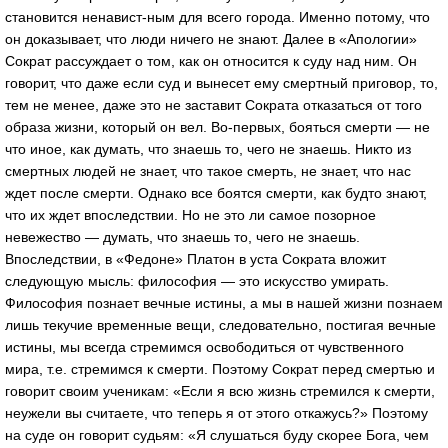
становится ненавист-ным для всего города. Именно потому, что
он доказывает, что люди ничего не знают. Далее в «Апологии»
Сократ рассуждает о том, как он относится к суду над ним. Он
говорит, что даже если суд и вынесет ему смертный приговор, то,
тем не менее, даже это не заставит Сократа отказаться от того
образа жизни, который он вел. Во-первых, бояться смерти — не
что иное, как думать, что знаешь то, чего не знаешь. Никто из
смертных людей не знает, что такое смерть, не знает, что нас
ждет после смерти. Однако все боятся смерти, как будто знают,
что их ждет впоследствии. Но не это ли самое позорное
невежество — думать, что знаешь то, чего не знаешь.
Впоследствии, в «Федоне» Платон в уста Сократа вложит
следующую мысль: философия — это искусство умирать.
Философия познает вечные истины, а мы в нашей жизни познаем
лишь текучие временные вещи, следовательно, постигая вечные
истины, мы всегда стремимся освободиться от чувственного
мира, т.е. стремимся к смерти. Поэтому Сократ перед смертью и
говорит своим ученикам: «Если я всю жизнь стремился к смерти,
неужели вы считаете, что теперь я от этого откажусь?» Поэтому
на суде он говорит судьям: «Я слушаться буду скорее Бога, чем