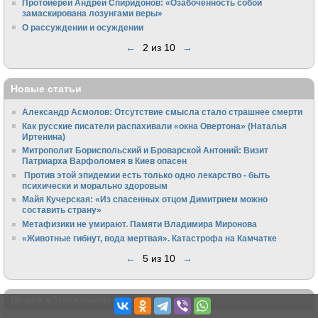
Протоиерей Андрей Спиридонов: «Озабоченность собой
замаскирована лозунгами веры»
О рассуждении и осуждении
←
2 из 10
→
Новые статьи
Александр Асмолов: Отсутствие смысла стало страшнее смерти
Как русские писатели распахивали «окна Овертона» (Наталья
Иртенина)
Митрополит Бориспольский и Броварской Антоний: Визит
Патриарха Варфоломея в Киев опасен
Против этой эпидемии есть только одно лекарство - быть
психически и морально здоровым
Майя Кучерская: «Из спасенных отцом Димитрием можно
составить страну»
Метафизики не умирают. Памяти Владимира Миронова
«Животные гибнут, вода мертвая». Катастрофа на Камчатке
←
5 из 10
→
Новое в Читальном зале