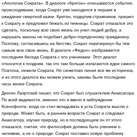
«Апологии Сократа». В диалоге «Критон» описываются события,
происходившие, когда Сократ уже находился в тюрьме в
ожидании смертной казни. Критон, подкупив стражников, пришел
к Сократу и предложил бежать из темницы. Сократ отказался это
сделать, поскольку всю свою жизнь он учил людей добру, а
нарушать законы не подобает добро-порядочному гражданину.
Поэтому, согласившись на бегство, Сократ перечеркнул бы тем
самым всю свою жизнь. В диалоге «Федон» изображается
последняя беседа Сократа с его учениками. Этот диалог
относится к поздним, так что там больше излагаются идеи самого
Платона, нежели Сократа. Но сюжетная линия все же исторична,
и из этого диалога мы можем узнать, каковы были последние
часы жизни Сократа.
Диоген Лаэртский пишет, что Сократ был слушателем Анаксагора.
По всей видимости, именно это и ввело в заблуждение
Ксенофонта, когда он стал вкладывать в уста Сократа мысли о
природе. Может быть, в раннем возрасте Сократ и следовал
Анаксагору, изучая природу, но в последующем он от этого
отказался, считая, что философия должна быть учением о
человеке, а не о природе. Сократ поставил новую проблему