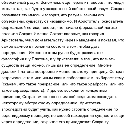
объективный разум. Вспомним, еще Гераклит говорил, что люди
мыслят так, как будто у каждого свой собственный разум. Сократ
развивает эту мысль и говорит, что разум и законы его
объективны, существуют независимо. И Аристотель, основатель
формальной логики, говорит, что начало формальной логике
положил Сократ. Именно Сократ впервые, как говорил
Аристотель, учил доказательству через наведение и показал, что
самое важное в познании состоит в том, чтобы дать
определение. Именно в этом русле будет развиваться
философия и у Платона, и у Аристотеля: в том, что познать
сущность вещи можно, лишь дав ее определение. Многие
диалоги Платона построены именно по этому принципу. Со-крат,
встречаясь с тем или иным своим собеседником, выбирает тему
(скажем, что такое прекрасное, или что такое храбрость, или что
такое справедливость). И далее, восходя от конкретных
примеров, Сократ вместе со своим собеседником восходят к
некоторому абстрактному определению. Аристотель
впоследствии будет учить, как нужно строить определение по
родо-видовому принципу, но способ нахождения сущности вещи
через определение, открытие его принадлежит Сокра-ту.