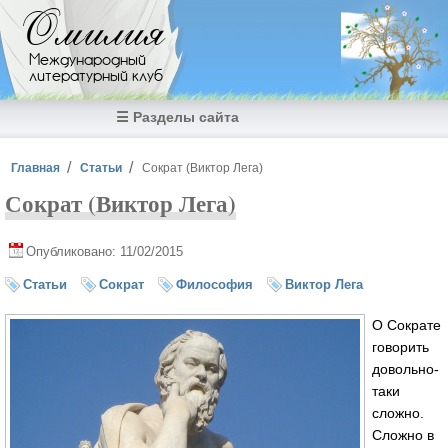
Перейти к основному содержанию
Омилия
Международный
литературный клуб
☰ Разделы сайта
Вы здесь
Главная
Статьи
Сократ (Виктор Лега)
Сократ (Виктор Лега)
Опубликовано: 11/02/2015
Статьи
Сократ
Философия
Виктор Лега
О Сократе
говорить
довольно-
таки
сложно.
Сложно в