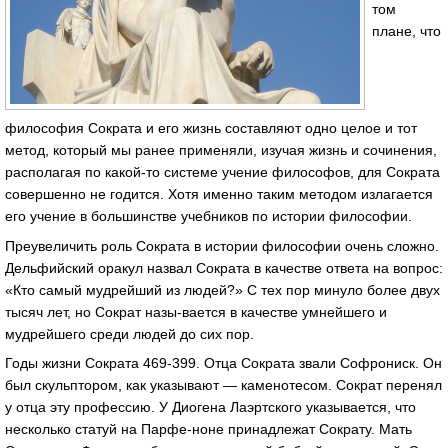
том
плане, что
философия Сократа и его жизнь составляют одно целое и тот
метод, который мы ранее применяли, изучая жизнь и сочинения,
располагая по какой-то системе учение философов, для Сократа
совершенно не годится. Хотя именно таким методом излагается
его учение в большинстве учебников по истории философии.
Преувеличить роль Сократа в истории философии очень сложно.
Дельфийский оракул назвал Сократа в качестве ответа на вопрос:
«Кто самый мудрейший из людей?» С тех пор минуло более двух
тысяч лет, но Сократ назы-вается в качестве умнейшего и
мудрейшего среди людей до сих пор.
Годы жизни Сократа 469-399. Отца Сократа звали Софрониск. Он
был скульптором, как указывают — каменотесом. Сократ перенял
у отца эту профессию. У Диогена Лаэртского указывается, что
несколько статуй на Парфе-ноне принадлежат Сократу. Мать