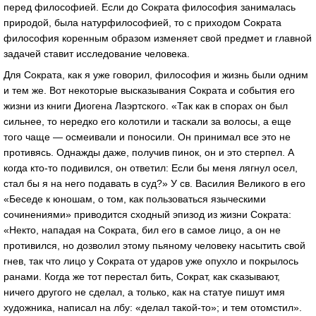
перед философией. Если до Сократа философия занималась
природой, была натурфилософией, то с приходом Сократа
философия коренным образом изменяет свой предмет и главной
задачей ставит исследование человека.
Для Сократа, как я уже говорил, философия и жизнь были одним
и тем же. Вот некоторые высказывания Сократа и события его
жизни из книги Диогена Лаэртского. «Так как в спорах он был
сильнее, то нередко его колотили и таскали за волосы, а еще
того чаще — осмеивали и поносили. Он принимал все это не
противясь. Однажды даже, получив пинок, он и это стерпел. А
когда кто-то подивился, он ответил: Если бы меня лягнул осел,
стал бы я на него подавать в суд?» У св. Василия Великого в его
«Беседе к юношам, о том, как пользоваться языческими
сочинениями» приводится сходный эпизод из жизни Сократа:
«Некто, нападая на Сократа, бил его в самое лицо, а он не
противился, но дозволил этому пьяному человеку насытить свой
гнев, так что лицо у Сократа от ударов уже опухло и покрылось
ранами. Когда же тот перестал бить, Сократ, как сказывают,
ничего другого не сделал, а только, как на статуе пишут имя
художника, написал на лбу: «делал такой-то»; и тем отомстил».