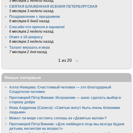
5 месяцев 2 недели
назад
СВЯТАЯ БЛАЖЕННАЯ КСЕНИЯ ПЕТЕРБУРГСКАЯ
5 месяцев 3 недели
назад
Поздравление с праздником
6 месяцев 6 дней
назад
Спасибо что прочли и оценили!
6 месяцев 2 недели
назад
Ответ к 18 вопросу
6 месяцев 3 недели
назад
Талант внушать и вера
7 месяцев 2 дня
назад
1 из 20
→
Новые интервью
Алла Немцова: Счастливый человек — это благодарный
Создателю человек
Протоиерей Пётр Винник: Искушение — шанс сделать выбор в
сторону добра
Инна Андреева (Сапега): «Святые могут быть очень близкими
людьми»
Может ли море состоять сплошь из «Девятых валов»?
Протоиерей Пётр Винник: «Для любящего отца мы всегда будем
детьми, несмотря на возраст»