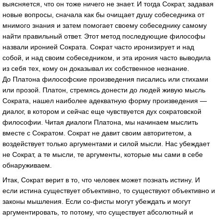
выясняется, что он тоже ничего не знает. И тогда Сократ, задавая
новые вопросы, сначала как бы очищает душу собеседника от
мнимого знания и затем помогает своему собеседнику самому
найти правильный ответ. Этот метод последующие философы
назвали иронией Сократа. Сократ часто иронизирует и над
собой, и над своим собеседником, и эта ирония часто выводила
из себя тех, кому он доказывал их собственное незнание.
До Платона философские произведения писались или стихами
или прозой. Платон, стремясь донести до людей живую мысль
Сократа, нашел наиболее адекватную форму произведения —
диалог, в котором и сейчас еще чувствуется дух сократовской
философии. Читая диалоги Платона, мы начинаем мыслить
вместе с Сократом. Сократ не давит своим авторитетом, а
воздействует только аргументами и силой мысли. Нас убеждает
не Сократ, а те мысли, те аргументы, которые мы сами в себе
обнаруживаем.
Итак, Сократ верит в то, что человек может познать истину. И
если истина существует объективно, то существуют объективно и
законы мышления. Если со-фисты могут убеждать и могут
аргументировать, то потому, что существует абсолютный и