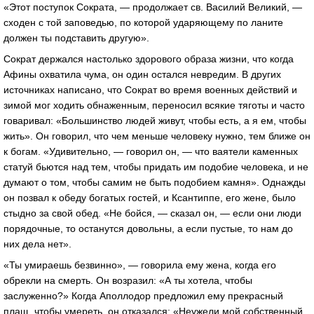
«Этот поступок Сократа, — продолжает св. Василий Великий, —
сходен с той заповедью, по которой ударяющему по ланите
должен ты подставить другую».
Сократ держался настолько здорового образа жизни, что когда
Афины охватила чума, он один остался невредим. В других
источниках написано, что Сократ во время военных действий и
зимой мог ходить обнаженным, переносил всякие тяготы и часто
говаривал: «Большинство людей живут, чтобы есть, а я ем, чтобы
жить». Он говорил, что чем меньше человеку нужно, тем ближе он
к богам. «Удивительно, — говорил он, — что ваятели каменных
статуй бьются над тем, чтобы придать им подобие человека, и не
думают о том, чтобы самим не быть подобием камня». Однажды
он позвал к обеду богатых гостей, и Ксантиппе, его жене, было
стыдно за свой обед. «Не бойся, — сказал он, — если они люди
порядочные, то останутся довольны, а если пустые, то нам до
них дела нет».
«Ты умираешь безвинно», — говорила ему жена, когда его
обрекли на смерть. Он возразил: «А ты хотела, чтобы
заслуженно?» Когда Аполлодор предложил ему прекрасный
плащ, чтобы умереть, он отказался: «Неужели мой собственный