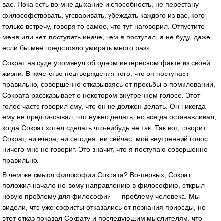
вас. Пока есть во мне дыхание и способность, не перестану
философствовать, уговаривать, убеждать каждого из вас, кого
только встречу, говоря то самое, что тут наговорил. Отпустите
меня или нет, поступать иначе, чем я поступал, я не буду, даже
если бы мне предстояло умирать много раз».
Сократ на суде упомянул об одном интересном факте из своей
жизни. В каче-стве подтверждения того, что он поступает
правильно, совершенно отказываясь от просьбы о помиловании,
Сократа рассказывает о некотором внутреннем голосе. Этот
голос часто говорил ему, что он не должен делать. Он никогда
ему не предпи-сывал, что нужно делать, но всегда останавливал,
когда Сократ хотел сделать что-нибудь не так. Так вот, говорит
Сократ, ни вчера, ни сегодня, ни сейчас, мой внутренний голос
ничего мне не говорит. Это значит, что я поступаю совершенно
правильно.
В чем же смысл философии Сократа? Во-первых, Сократ
положил начало но-вому направлению в философию, открыл
новую проблему для философии — проблему человека. Мы
видели, что уже софисты отказались от познания природы, но
этот отказ показал Сократу и последующим мыслителям, что