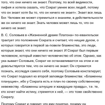
того, что они ничего не знают. Поэтому, по всей видимости,
пифия и хотела сказать, что Сократ умнее всех людей, потому
что он знает хотя бы то, что он ничего не знает». Знает все лишь
Бог. Человек же может стремиться к знаниям, в действительности
же он ничего не знает. Знать человек может лишь то, что он
ничего не знает.
В. С. Соловьев в «Жизненной драме Платона» по-евангельски
трактует это положение Сократа и считает, что нищие духом, о
которых говорится в первой за-повели блаженства, это люди,
которые знают, что они ничего не знают. И Сократ был первым
человеком, который известил человечество об этом. Однако, как
ука-зывает Соловьев, Сократ не останавливается на этом и не
довольствуется тем, что он ничего не знает. Он стремится
познать, исследуя самого себя, поэтому Соловьев констатирует,
что Сократ подошел ко второй заповеди блаженства: «Блаженны
плачущие», ибо у Сократа есть и плач по своему собственному
невежеству. «Блаженны алчущие и жаждущие правды», т.е. те,
кто хочет найти истину, стремятся к ней, — это тоже свойственно
Сократу.
Поэтому Сократ и говорит, что ему понятно, почему он