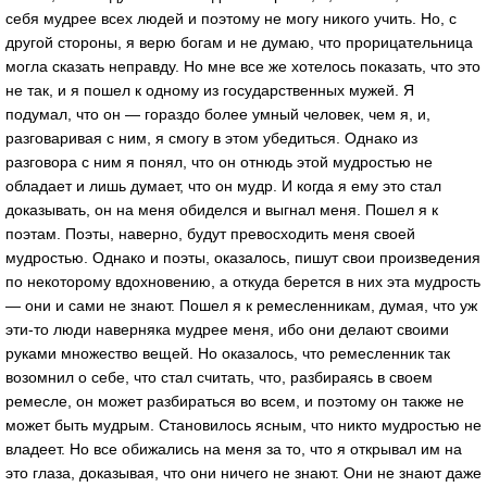
себя мудрее всех людей и поэтому не могу никого учить. Но, с
другой стороны, я верю богам и не думаю, что прорицательница
могла сказать неправду. Но мне все же хотелось показать, что это
не так, и я пошел к одному из государственных мужей. Я
подумал, что он — гораздо более умный человек, чем я, и,
разговаривая с ним, я смогу в этом убедиться. Однако из
разговора с ним я понял, что он отнюдь этой мудростью не
обладает и лишь думает, что он мудр. И когда я ему это стал
доказывать, он на меня обиделся и выгнал меня. Пошел я к
поэтам. Поэты, наверно, будут превосходить меня своей
мудростью. Однако и поэты, оказалось, пишут свои произведения
по некоторому вдохновению, а откуда берется в них эта мудрость
— они и сами не знают. Пошел я к ремесленникам, думая, что уж
эти-то люди наверняка мудрее меня, ибо они делают своими
руками множество вещей. Но оказалось, что ремесленник так
возомнил о себе, что стал считать, что, разбираясь в своем
ремесле, он может разбираться во всем, и поэтому он также не
может быть мудрым. Становилось ясным, что никто мудростью не
владеет. Но все обижались на меня за то, что я открывал им на
это глаза, доказывая, что они ничего не знают. Они не знают даже