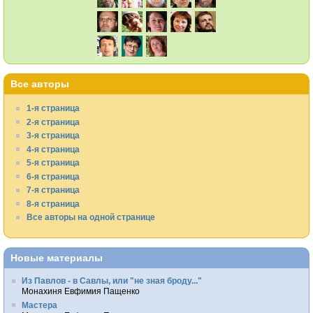
Все авторы
1-я страница
2-я страница
3-я страница
4-я страница
5-я страница
6-я страница
7-я страница
8-я страница
Все авторы на одной странице
Новые материалы
Из Павлов - в Савлы, или "не зная броду..."
Монахиня Евфимия Пащенко
Мастера