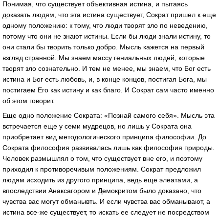
Понимая, что существует объективная истина, и пытаясь
доказать людям, что эта истина существует, Сократ пришел к еще
одному положению: к тому, что люди творят зло по неведению,
потому что они не знают истины. Если бы люди знали истину, то
они стали бы творить только добро. Мысль кажется на первый
взгляд странной. Мы знаем массу гениальных людей, которые
творят зло сознательно. И тем не менее, мы знаем, что Бог есть
истина и Бог есть любовь, и, в конце концов, постигая Бога, мы
постигаем Его как истину и как благо. И Сократ сам часто именно
об этом говорит.
Еще одно положение Сократа: «Познай самого себя». Мысль эта
встречается еще у семи мудрецов, но лишь у Сократа она
приобретает вид методологического принципа философии. До
Сократа философия развивалась лишь как философия природы.
Человек размышлял о том, что существует вне его, и поэтому
приходил к противоречивым положениям. Сократ предложил
людям исходить из другого принципа, ведь еще элеатами, а
впоследствии Анаксагором и Демокритом было доказано, что
чувства вас могут обманывть. И если чувства вас обманывают, а
истина все-же существует, то искать ее следует не посредством