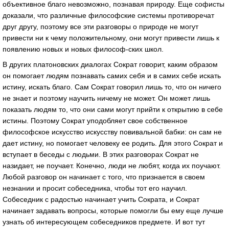
объективное благо невозможно, познавая природу. Еще софисты
доказали, что различные философские системы противоречат
друг другу, поэтому все эти разговоры о природе не могут
привести ни к чему положительному, они могут привести лишь к
появлению новых и новых философ-ских школ.
В других платоновских диалогах Сократ говорит, каким образом
он помогает людям познавать самих себя и в самих себе искать
истину, искать благо. Сам Сократ говорил лишь то, что он ничего
не знает и поэтому научить ничему не может. Он может лишь
показать людям то, что они сами могут прийти к открытию в себе
истины. Поэтому Сократ уподобляет свое собственное
философское искусство искусству повивальной бабки: он сам не
дает истину, но помогает человеку ее родить. Для этого Сократ и
вступает в беседы с людьми. В этих разговорах Сократ не
назидает, не поучает. Конечно, люди не любят, когда их поучают.
Любой разговор он начинает с того, что признается в своем
незнании и просит собеседника, чтобы тот его научил.
Собеседник с радостью начинает учить Сократа, и Сократ
начинает задавать вопросы, которые помогли бы ему еще лучше
узнать об интересующем собеседников предмете. И вот тут