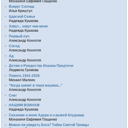
Монахиня Евфимия Пащенко
Вокруг Солнца
Илья Криштул
Царской Семье
Надежда Кушкова
Зовут... зовут они меня
Надежда Кушкова
Первый луч
Александр Конопля
Сосед
Александр Конопля
Ад
Александр Конопля
Детям о Рождестве Иоанна Предтечи
Людмила Громова
Память 1941-2026
Михаил Малеин
"Когда шипит в тиши машина..."
Александр Конопля
Снег
Александр Конопля
НАШИМ ВОИНАМ
Надежда Кушкова
Сказание о жене Адера и о рыжей блуднице
Монахиня Евфимия Пащенко
Можно ли увидеть Бога? Тайна Святой Троицы