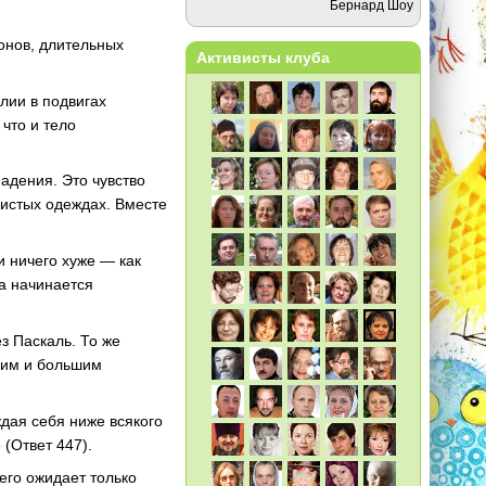
Бернард Шоу
онов, длительных
Активисты клуба
лии в подвигах
 что и тело
адения. Это чувство
чистых одеждах. Вместе
и ничего хуже — как
да начинается
з Паскаль. То же
шим и большим
дая себя ниже всякого
 (Ответ 447).
сего ожидает только