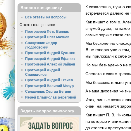
К сожалению, нужно ска
Вопрос священнику
встречается далеко не 
Все ответы на вопросы
Как пишет о том о. Ал
Ответы священников:
в чужой душе, но какое
Протоиерей Пётр Винник
самые зоркие глаза ст
Протоиерей Олег Махнёв
Священник Федор
Мы бесконечно снисход
Людоговский
Я не говорю уже о том,
Протоиерей Андрей Кульков
мы приложили к себе хо
Протоиерей Андрей Ефанов
Протоиерей Алексий Зайцев
Но мы безнадежно не хо
Протоиерей Андрей
Слепота к своим греха
Спиридонов
Протоиерей Андрей Ткачёв
Мы бессознательно утаи
Протоиерей Василий Мазур
А наша духовная жизнь
Священник Сергий Бегиян
Иерей Владислав Береговой
Итак, лишь с возникно
очей, начинается заро
Задать вопрос психологу
Как пишет
П. В. Николь
на которые и внимания
до степени преступлен