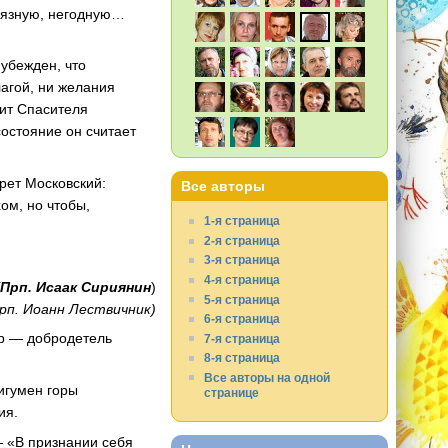
 грязную, негодную…
убежден, что
лагой, ни желания
сит Спасителя
состояние он считает
рет Московский:
Все авторы
ом, но чтобы,
1-я страница
2-я страница
3-я страница
4-я страница
Прп. Исаак Сириянин
)
5-я страница
рп. Иоанн Лествичник)
6-я страница
ар — добродетель
7-я страница
8-я страница
Все авторы на одной
игумен горы
странице
ия.
— «В признании себя