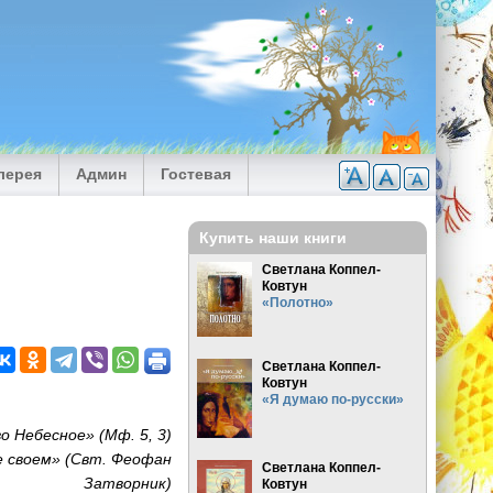
лерея
Админ
Гостевая
Купить наши книги
Светлана Коппел-
Ковтун
«Полотно»
Светлана Коппел-
Ковтун
«Я думаю по-русски»
 Небесное» (Мф. 5, 3)
е своем» (Свт. Феофан
Светлана Коппел-
Затворник)
Ковтун