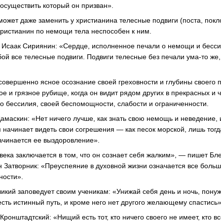
 осуществить который он призван».
может даже заменить у христианина телесные подвиги (поста, покл
христианин по немощи тела неспособен к ним.
. Исаак Сириянин: «Сердце, исполненное печали о немощи и бесси
бой все телесные подвиги. Подвиги телесные без печали
ума-то
же,
совершенно ясное осознание своей греховности и глубины своего п
ое и грязное рубище, когда он видит рядом других в прекрасных и 
его бессилия, своей беспомощности, слабости и ограниченности.
Дамаскин: «Нет ничего лучше, как знать свою немощь и неведение, 
ум начинает видеть свои согрешения — как песок морской, лишь тог
ачинается ее выздоровление».
ека заключается в том, что он сознает себя жалким», — пишет Бле
н Затворник: «Преуспеяние в духовной жизни означается все боль
ности».
икий заповедует своим ученикам: «Унижай себя день и ночь, понуж
есть истинный путь, и кроме него нет другого желающему спастись»
Кронштадтский: «Нищий есть тот, кто ничего своего не имеет, кто в