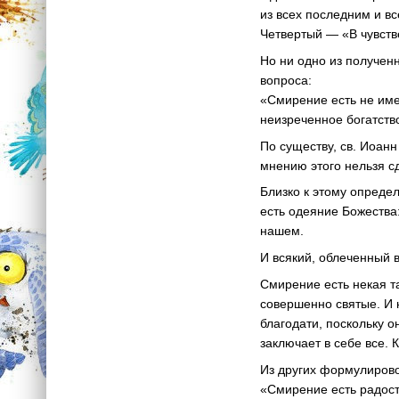
из всех последним и в
Четвертый — «В чувств
Но ни одно из получен
вопроса:
«Смирение есть не име
неизреченное богатств
По существу, св. Иоанн
мнению этого нельзя с
Близко к этому опред
есть одеяние Божества
нашем.
И всякий, облеченный
Смирение есть некая т
совершенно святые. И 
благодати, поскольку 
заключает в себе все. 
Из других формулиров
«Смирение есть
радос