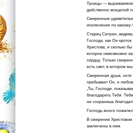
Троицы — выражаемое 
действенно всецелой 
Смиренные удивительно
исключения по
какому-
Старец Силуан, видевш
Господа, как Он кроток
Христова; и сколько бы
которое невозможно заб
сердцу. Только смирен
есть свет, в котором мы
Смиренная душа, хотя 
пребывает Он, и любовь
„Ты, Господи, показыв
благодарить Тебя. Тебе
не сохранишь благодать
Господь много пожалел 
В смирении Христовом и
заключены в нем.