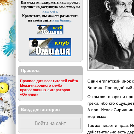
Вы можете поддержать наш проект,
перечислив доступную вам сумму на
наш счёт.
Кроме того, вы можете разместить
на своём сайте
наш баннер.
Правила
Один египетский инок 
Правила для посетителей сайта
Международного клуба
Божия». Преподобный от
православных литераторов
«Омилия»
О том же говорит и пр
грехи, ибо кто ощущает
Вход для авторов
А прп. Исаак Сириянин
мертвых».
Войти на сайт
Так же пишет и прав. И
действительно есть да