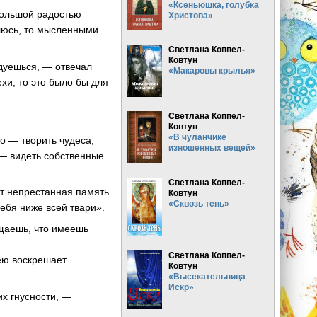
«Ксеньюшка, голубка
большой радостью
Христова»
олюсь, то мысленными
Светлана Коппел-
Ковтун
адуешься, — отвечал
«Макаровы крылья»
ехи, то это было бы для
Светлана Коппел-
Ковтун
«В чуланчике
о — творить чудеса,
изношенных вещей»
 — видеть собственные
Светлана Коппел-
ет непрестанная память
Ковтун
«Сквозь тень»
себя ниже всей твари».
ущаешь, что имеешь
Светлана Коппел-
оею воскрешает
Ковтун
«Высекательница
Искр»
их гнусности, —