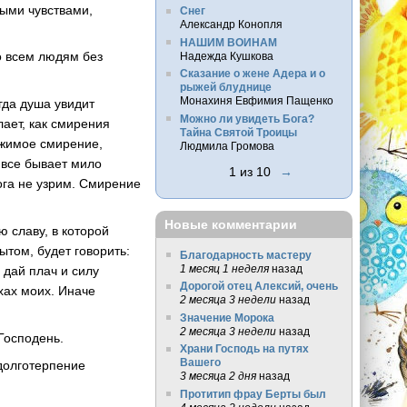
ными
чувствами,
Снег
Александр Конопля
НАШИМ ВОИНАМ
о всем людям без
Надежда Кушкова
Сказание о жене Адера и о
рыжей блуднице
Монахиня Евфимия Пащенко
гда душа увидит
Можно ли увидеть Бога?
лает, как смирения
Тайна Святой Троицы
тижимое смирение,
Людмила Громова
 все бывает мило
1 из 10
→
ога не узрим. Смирение
Новые комментарии
 славу, в которой
ытом, будет говорить:
Благодарность мастеру
1 месяц 1 неделя
назад
 дай плач и силу
Дорогой отец Алексий, очень
хах моих. Иначе
2 месяца 3 недели
назад
Значение Морока
2 месяца 3 недели
назад
 Господень.
Храни Господь на путях
Вашего
 долготерпение
3 месяца 2 дня
назад
Протитип фрау Берты был