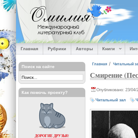
Перейти к основному содержанию
Омилия
Международный
литературный клуб
Главная
Рубрики
Авторы
Книги
Ин
Вы здесь
Главная
Читальный з
Поиск на сайте
Смирение (Пес
Опубликовано: 23/04/
Как помочь проекту?
Читальный зал
Ч
ДОРОГИЕ ДРУЗЬЯ!