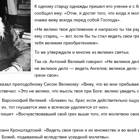
К одному старцу однажды пришел его ученик и с 
сообщил ему: «Отче, я достиг того, что когда я м
очами вижу всегда перед собой Господа».
«Не велико твое достижение и напрасно ты так р
ему старец, — вот, если бы ты стал видеть свои гр
тебя великим приобретением».
То же утверждали и многие из великих святых.
Так св. Антоний Великий говорил: «Не великое дел
не великое дело — видеть Ангелов; великое дело
грехи свои».
сказал преподобному Сисою Великому: «Вижу, что во мне пребыва
вечал: «Это не велико, что мысль твоя при Боге: велико увидеть 
п. Варсонофий Великий: «Блажен ты, брат, если действительно ощ
 их, тот гнушается ими и всячески удаляется от них».
 пишет: «Восчувствовавший свой грех выше того, кто молитвою св
оанн Кронштадтский: «Видеть свои грехи и их множество и во всей 
р Божий, подаваемый вследствие усердной молитвы».