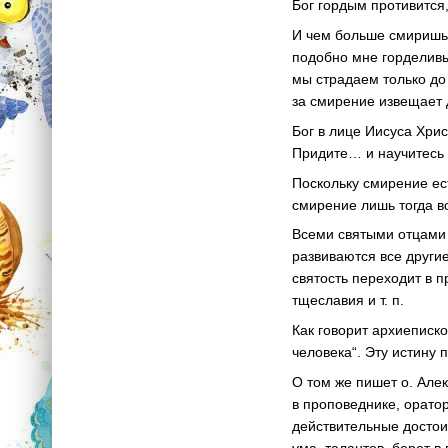
Бог гордым противится, 
И чем больше смиришь 
подобно мне горделивы 
мы страдаем только до 
за смирение извещает 
Бог в лице Иисуса Хри
Придите… и научитесь 
Поскольку смирение ес
смирение лишь тогда во
Всеми святыми отцами 
развиваются все други
святость переходит в 
тщеславия
и т. п.
Как говорит архиеписк
человека“. Эту истину
О том же пишет о. Алек
в проповеднике, оратор
действительные достои