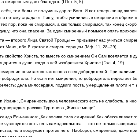
а смиренным дает благодать (l Пет. 5, 5).
себя, тем больше получишь дар от Бога. И вот теперь пишу, жалея
и потому страдают. Пишу, чтобы усилились в смирении и обрели по
тех пор, пока не смиримся, а как только смиримся, так конец скор
душу, что она спасена. За один смиренный помысел опять приходит
ста — второго Лица Святой Троицы — призывает нас учиться смире
от Меня, ибо Я кроток и смирен сердцем (Мф. 11, 28–29).
ть свойство Христа, то вместе со смирением Он Сам вселяется в д
царится в душе, когда в ней изобразится Христос (Гал. 4, 19).
смирение почитается как основа всех добродетелей. При наличии 
е добродетели. Но если нет смирения, то добродетель перестает б
прелесть; дела милосердия, подвиги поста, умерщвления плоти
и т. 
оп Иоанн: „Смиренность духа человеческого есть не слабость, а не
 подтверждает рассказ Тургенева „Живые мощи“.
сандр Ельчанинов: „Как велика сила смирения! Как обессиливает от
е чувствуется хоть тень самодовольства — это не только зачеркива
нства, но и вооружает против него. Наоборот, смиренный, даже пр