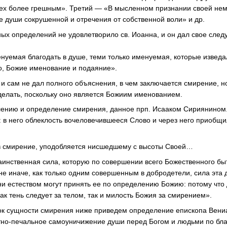
сех более грешным». Третий — «В мысленном признании своей не
е души сокрушенной и отречения от собственной воли» и др.
ных определений не удовлетворило св. Иоанна, и он дал свое сле
нуемая благодать в душе, теми только именуемая, которые извед
о, Божие именование и подаяние».
 и сам не дал полного объяснения, в чем заключается смирение, но 
делать, поскольку оно является Божиим именованием.
елению и определение смирения, данное прп. Исааком Сириянином
: в него облеклость вочеловечившееся Слово и через него приобщи
 в смирение, уподобляется нисшедшему с высоты Своей…
аинственная сила, которую по совершении всего Божественного б
не иначе, как только одним совершенным в добродетели, сила эта 
они естеством могут принять ее по определению Божию: потому что
Как тень следует за телом, так и милость Божия за смирением».
ок сущности смирения ниже приведем определение епископа Вени
тно-печальное
самоуничижение души перед Богом и людьми по бла