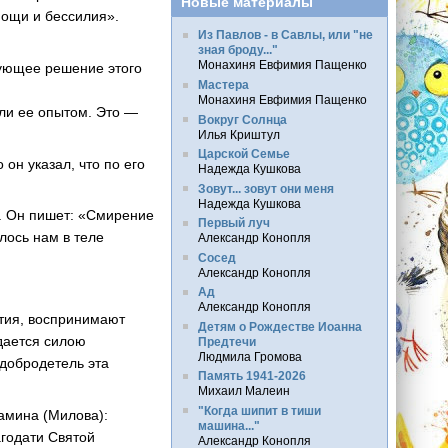
Новые материалы
мощи и бессилия».
Из Павлов - в Савлы, или "не
зная броду..."
Монахиня Евфимия Пащенко
дующее решение этого
Мастера
Монахиня Евфимия Пащенко
али ее опытом. Это —
Вокруг Солнца
Илья Криштул
Царской Семье
он указал, что по его
Надежда Кушкова
Зовут... зовут они меня
Надежда Кушкова
. Он пишет: «Смирение
Первый луч
лось нам в теле
Александр Конопля
Сосед
Александр Конопля
Ад
Александр Конопля
ытия, воспринимают
Детям о Рождестве Иоанна
дается силою
Предтечи
Людмила Громова
 добродетель эта
Память 1941-2026
Михаил Малеин
"Когда шипит в тиши
амина (Милова):
машина..."
годати Святой
Александр Конопля