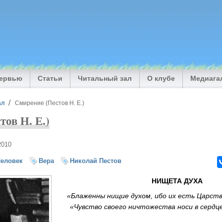
тервью
Статьи
Читальный зал
О клубе
Медиага
ал
Смирение (Пестов Н. Е.)
тов Н. Е.)
2010
еловек
Вера
Николай Пестов
НИЩЕТА ДУХА
«Блаженны нищие духом, ибо их есть Царство
«Чувство своего ничтожества носи в сердц