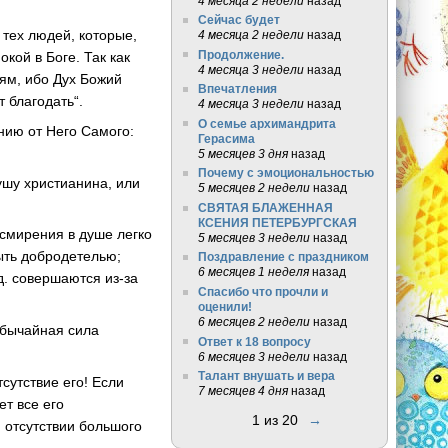
4 месяца 2 недели
назад
Сейчас будет
 тех людей, которые,
4 месяца 2 недели
назад
Продолжение.
кой в Боге. Так как
4 месяца 3 недели
назад
бям, ибо Дух Божий
Впечатления
 благодать“.
4 месяца 3 недели
назад
О семье архимандрита
нию от Него Самого:
Герасима
5 месяцев 3 дня
назад
Почему с эмоциональностью
ушу христианина, или
5 месяцев 2 недели
назад
СВЯТАЯ БЛАЖЕННАЯ
КСЕНИЯ ПЕТЕРБУРГСКАЯ
смирения в душе легко
5 месяцев 3 недели
назад
ыть добродетелью;
Поздравление с праздником
6 месяцев 1 неделя
назад
д.
совершаются
из-за
Спасибо что прочли и
оценили!
6 месяцев 2 недели
назад
обычайная сила
Ответ к 18 вопросу
6 месяцев 3 недели
назад
Талант внушать и вера
сутствие его! Если
7 месяцев 4 дня
назад
ет все его
1 из 20
→
и отсутствии большого