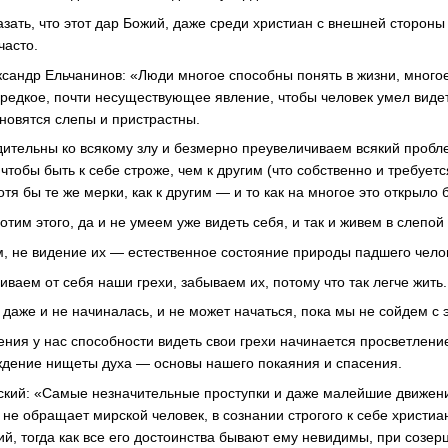
зать, что этот дар Божий, даже среди христиан с внешней стороны
часто.
ександр Ельчанинов: «Люди многое способны понять в жизни, много
 редкое, почти несуществующее явление, чтобы человек умел видет
ановятся слепы и пристрастны.
ительны ко всякому злу и безмерно преувеличиваем всякий пробле
 чтобы быть к себе строже, чем к другим (что собственно и требуетс
тя бы те же мерки, как к другим — и то как на многое это открыло 
тим этого, да и не умеем уже видеть себя, и так и живем в слепой
м, не видение их — естественное состояние природы падшего чело
ваем от себя наши грехи, забываем их, потому что так легче жить.
 даже и не начиналась, и не может начаться, пока мы не сойдем с 
вения у нас способности видеть свои грехи начинается просветлен
ждение нищеты духа — основы нашего покаяния и спасения.
ский
: «Самые незначительные проступки и даже малейшие движен
 не обращает мирской человек, в сознании строгого к себе христи
ий, тогда как все его достоинства бывают ему невидимы, при созер