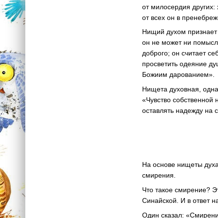
от милосердия других: 
от всех он в пренебреж
Нищий духом признает 
он не может ни помысли
доброго; он считает се
просветить одеяние душ
Божиим дарованием».
Нищета духовная, одна
«Чувство собственной н
оставлять надежду на 
На основе нищеты духа
смирения.
Что такое смирение? Э
Синайской. И в ответ н
Один сказал: «Смирени