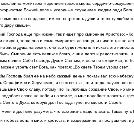
мысленно молитвою и зрением грехов своих,
сердечно-сокрушен
покорностью Божией воле и усердным служением людям ради Бога.
 смягчаются сердечно, имеют согретость души и теплоту любви к
то
дару свыше».
ий Господа еще при жизни, так пишет про смирение Христово: «Ко
 и смирен, тогда она и сама смиряется до конца, и ничего так не же
 ни жила душа на земле, она все будет желать и искать это непос
ыть. Смирение есть великое благо, с ним легко и радостно жить, и
ным являет Себя Господь Духом Святым, и если не смиримся, то Б
 можем узреть свет Бога, как поется: „Во свете Твоем узрим свет“.
бы Господь брал ее на небо каждый день и показывал всю небесную
 Серафимов и Херувимов, и всех святых,-то и тогда, наученная оп
аешь мне Свою славу, потому что Ты любишь создание Свое, но мне
 подобает слава на небе и на земле, а мне подобает плакать о гре
 Святого Духа, которую дал Господь туне, по милости Своей.
меня и дал мне разуметь, что всю жизнь надо плакать. Таков путь
 любовь есть, и мир, и кротость, и воздержание, и послушание, и