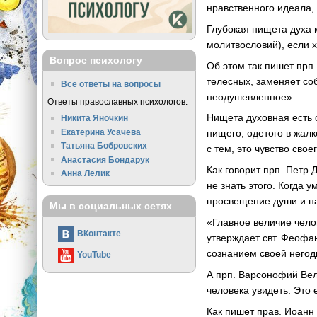
нравственного идеала,
Глубокая нищета духа 
молитвословий), если 
Вопрос психологу
Об этом так пишет прп
телесных, заменяет со
Все ответы на вопросы
неодушевленное».
Ответы православных психологов:
Нищета духовная есть 
Никита Яночкин
Екатерина Усачева
нищего, одетого в жалк
Татьяна Бобровских
с тем, это чувство сво
Анастасия Бондарук
Как говорит прп. Петр 
Анна Лелик
не знать этого. Когда 
просвещение души и н
Мы в социальных сетях
«Главное величие челов
ВКонтакте
утверждает свт. Феофа
сознанием своей негод
YouTube
А прп. Варсонофий Вел
человека увидеть. Это 
Как пишет прав. Иоанн 