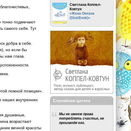
Светлана Коппел-
 благочестивых,
Ковтун
«Жена Океана
(DiskBook)»
е тонко подмечают
ь самого себя. Тут
ск добра в себе.
я), но если бы
бы нам глаза.
 успокоенности.
века.
этой ложной позиции».
ие наших внутренних
Случайная цитата
Мы не имеем права
ия душевные,
потреблять счастье, не
анина возрастают
производя его.
цании вечной красоты