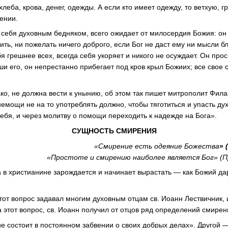
хлеба, крова, денег, одежды. А если кто имеет одежду, то ветхую,
ении.
себя духовным бедняком, всего ожидает от милосердия Божия: он 
ть, ни пожелать ничего доброго, если Бог не даст ему ни мысли б
бя грешнее всех, всегда себя укоряет и никого не осуждает. Он про
и его, он непрестанно прибегает под кров крыл Божиих; все свое 
ко, не должна вести к унынию, об этом так пишет митрополит Фила
емощи не на то употреблять должно, чтобы тяготиться и упасть дух
себя, и через молитву о помощи переходить к надежде на Бога».
СУЩНОСТЬ СМИРЕНИЯ
«Смирение есть одеяние Божества
»
(
«Простоте и смирению наиболее является Бог» (П
 в христианине зарождается и начинает вырастать — как Божий д
тот вопрос задавал многим духовным отцам св. Иоанн Лествичник, 
а этот вопрос, св. Иоанн получил от отцов ряд определений смирен
е состоит в постоянном забвении о своих добрых делах». Другой 