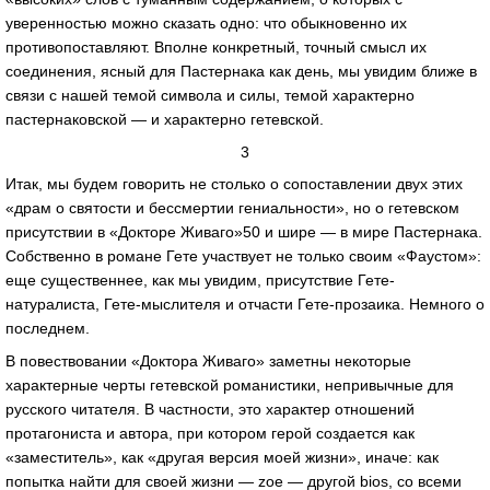
уверенностью можно сказать одно: что обыкновенно их
противопоставляют. Вполне конкретный, точный смысл их
соединения, ясный для Пастернака как день, мы увидим ближе в
связи с нашей темой символа и силы, темой характерно
пастернаковской — и характерно гетевской.
3
Итак, мы будем говорить не столько о сопоставлении двух этих
«драм о святости и бессмертии гениальности», но о гетевском
присутствии в «Докторе Живаго»50 и шире — в мире Пастернака.
Собственно в романе Гете участвует не только своим «Фаустом»:
еще существеннее, как мы увидим, присутствие Гете-
натуралиста, Гете-мыслителя и отчасти Гете-прозаика. Немного о
последнем.
В повествовании «Доктора Живаго» заметны некоторые
характерные черты гетевской романистики, непривычные для
русского читателя. В частности, это характер отношений
протагониста и автора, при котором герой создается как
«заместитель», как «другая версия моей жизни», иначе: как
попытка найти для своей жизни — zoe — другой bios, со всеми