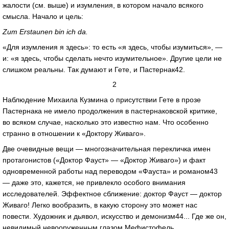
жалости (см. выше) и изумления, в котором начало всякого
смысла. Начало и цель:
Zum Erstaunen bin ich da.
«Для изумления я здесь»: то есть «я здесь, чтобы изумиться», —
и: «я здесь, чтобы сделать нечто изумительное». Другие цели не
слишком реальны. Так думают и Гете, и Пастернак42.
2
Наблюдение Михаила Кузмина о присутствии Гете в прозе
Пастернака не имело продолжения в пастернаковской критике,
во всяком случае, насколько это известно нам. Что особенно
странно в отношении к «Доктору Живаго».
Две очевидные вещи — многозначительная перекличка имен
протагонистов («Доктор Фауст» — «Доктор Живаго») и факт
одновременной работы над переводом «Фауста» и романом43
— даже это, кажется, не привлекло особого внимания
исследователей. Эффектное сближение: доктор Фауст — доктор
Живаго! Легко вообразить, в какую сторону это может нас
повести. Художник и дьявол, искусство и демонизм44... Где же он,
невидимый невооруженным глазом Мефистофель