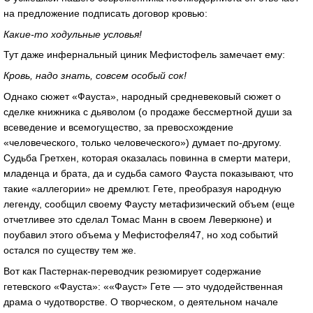
на предложение подписать договор кровью:
Какие-то ходульные условья!
Тут даже инфернальный циник Мефистофель замечает ему:
Кровь, надо знать, совсем особый сок!
Однако сюжет «Фауста», народный средневековый сюжет о
сделке книжника с дьяволом (о продаже бессмертной души за
всеведение и всемогущество, за превосхождение
«человеческого, только человеческого») думает по-другому.
Судьба Гретхен, которая оказалась повинна в смерти матери,
младенца и брата, да и судьба самого Фауста показывают, что
такие «аллегории» не дремлют. Гете, преобразуя народную
легенду, сообщил своему Фаусту метафизический объем (еще
отчетливее это сделал Томас Манн в своем Леверкюне) и
поубавил этого объема у Мефистофеля47, но ход событий
остался по существу тем же.
Вот как Пастернак-переводчик резюмирует содержание
гетевского «Фауста»: ««Фауст» Гете — это чудодейственная
драма о чудотворстве. О творческом, о деятельном начале