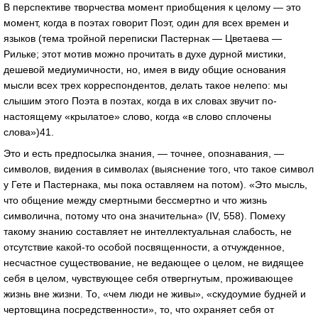
В перспективе творчества момент приобщения к целому — это
момент, когда в поэтах говорит Поэт, один для всех времен и
языков (тема тройной переписки Пастернак — Цветаева —
Рильке; этот мотив можно прочитать в духе дурной мистики,
дешевой медиумичности, но, имея в виду общие основания
мысли всех трех корреспондентов, делать такое нелепо: мы
слышим этого Поэта в поэтах, когда в их словах звучит по-
настоящему «крылатое» слово, когда «в слово сплочены
слова»)41.
Это и есть предпосылка знания, — точнее, опознавания, —
символов, видения в символах (выяснение того, что такое символ
у Гете и Пастернака, мы пока оставляем на потом). «Это мысль,
что общение между смертными бессмертно и что жизнь
символична, потому что она значительна» (IV, 558). Помеху
такому знанию составляет не интеллектуальная слабость, не
отсутствие какой-то особой посвященности, а отчужденное,
несчастное существование, не ведающее о целом, не видящее
себя в целом, чувствующее себя отвергнутым, проживающее
жизнь вне жизни. То, «чем люди не живы», «скудоумие будней и
чертовщина посредственности», то, что охраняет себя от