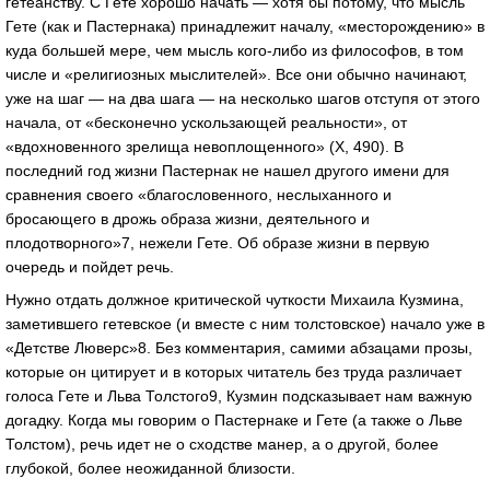
гетеанству. С Гете хорошо начать — хотя бы потому, что мысль
Гете (как и Пастернака) принадлежит началу, «месторождению» в
куда большей мере, чем мысль кого-либо из философов, в том
числе и «религиозных мыслителей». Все они обычно начинают,
уже на шаг — на два шага — на несколько шагов отступя от этого
начала, от «бесконечно ускользающей реальности», от
«вдохновенного зрелища невоплощенного» (Х, 490). В
последний год жизни Пастернак не нашел другого имени для
сравнения своего «благословенного, неслыханного и
бросающего в дрожь образа жизни, деятельного и
плодотворного»7, нежели Гете. Об образе жизни в первую
очередь и пойдет речь.
Нужно отдать должное критической чуткости Михаила Кузмина,
заметившего гетевское (и вместе с ним толстовское) начало уже в
«Детстве Люверс»8. Без комментария, самими абзацами прозы,
которые он цитирует и в которых читатель без труда различает
голоса Гете и Льва Толстого9, Кузмин подсказывает нам важную
догадку. Когда мы говорим о Пастернаке и Гете (а также о Льве
Толстом), речь идет не о сходстве манер, а о другой, более
глубокой, более неожиданной близости.