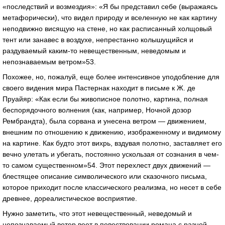
«последствий и возмездия»: «Я бы представил себе (выражаясь
метафорически), что видел природу и вселенную не как картину
неподвижно висящую на стене, но как расписанный холщовый
тент или занавес в воздухе, непрестанно колышущийся и
раздуваемый каким-то невещественным, неведомым и
непознаваемым ветром»53.
Похожее, но, пожалуй, еще более интенсивное уподобление для
своего видения мира Пастернак находит в письме к Ж. де
Пруайяр: «Как если бы живописное полотно, картина, полная
беспорядочного волнения (как, например, Ночной дозор
Рембрандта), была сорвана и унесена ветром — движением,
внешним по отношению к движению, изображенному и видимому
на картине. Как будто этот вихрь, вздувая полотно, заставляет его
вечно улетать и убегать, постоянно ускользая от сознания в чем-
то самом существенном»54. Этот перехлест двух движений —
блестящее описание символического или сказочного письма,
которое приходит после классического реализма, но несет в себе
древнее, дореалистическое восприятие.
Нужно заметить, что этот невещественный, неведомый и
непознаваемый ветер веет в повествовании романа с разной