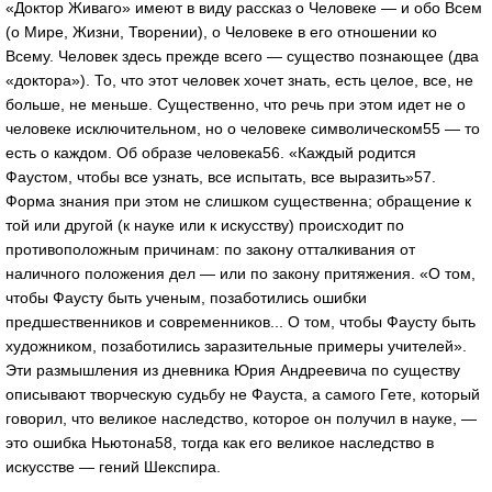
«Доктор Живаго» имеют в виду рассказ о Человеке — и обо Всем
(о Мире, Жизни, Творении), о Человеке в его отношении ко
Всему. Человек здесь прежде всего — существо познающее (два
«доктора»). То, что этот человек хочет знать, есть целое, все, не
больше, не меньше. Существенно, что речь при этом идет не о
человеке исключительном, но о человеке символическом55 — то
есть о каждом. Об образе человека56. «Каждый родится
Фаустом, чтобы все узнать, все испытать, все выразить»57.
Форма знания при этом не слишком существенна; обращение к
той или другой (к науке или к искусству) происходит по
противоположным причинам: по закону отталкивания от
наличного положения дел — или по закону притяжения. «О том,
чтобы Фаусту быть ученым, позаботились ошибки
предшественников и современников... О том, чтобы Фаусту быть
художником, позаботились заразительные примеры учителей».
Эти размышления из дневника Юрия Андреевича по существу
описывают творческую судьбу не Фауста, а самого Гете, который
говорил, что великое наследство, которое он получил в науке, —
это ошибка Ньютона58, тогда как его великое наследство в
искусстве — гений Шекспира.