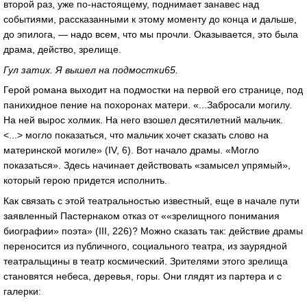
второй раз, уже по-настоящему, поднимает занавес над
событиями, рассказанными к этому моменту до конца и дальше,
до эпилога, — надо всем, что мы прочли. Оказывается, это была
драма, действо, зрелище.
Гул затих. Я вышел на подмостки65.
Герой романа выходит на подмостки на первой его странице, под
панихидное пение на похоронах матери. «...Забросали могилу.
На ней вырос холмик. На него взошел десятилетний мальчик.
<...> могло показаться, что мальчик хочет сказать слово на
материнской могиле» (IV, 6). Вот начало драмы. «Могло
показаться». Здесь начинает действовать «замысел упрямый»,
который герою придется исполнить.
Как связать с этой театральностью известный, еще в начале пути
заявленный Пастернаком отказ от ««зрелищного понимания
биографии» поэта» (III, 226)? Можно сказать так: действие драмы
переносится из публичного, социального театра, из заурядной
театральщины в театр космический. Зрителями этого зрелища
становятся небеса, деревья, горы. Они глядят из партера и с
галерки: