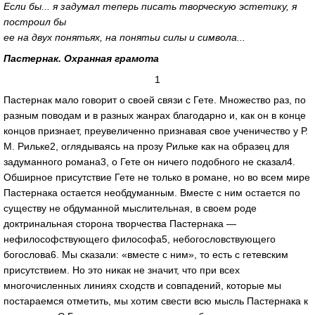
Если бы... я задумал теперь писать творческую эстетику, я
построил бы
ее на двух понятьях, на понятьи силы и символа...
Пастернак. Охранная грамота
1
Пастернак мало говорит о своей связи с Гете. Множество раз, по
разным поводам и в разных жанрах благодарно и, как он в конце
концов признает, преувеличенно признавая свое ученичество у Р.
М. Рильке2, оглядываясь на прозу Рильке как на образец для
задуманного романа3, о Гете он ничего подобного не сказал4.
Обширное присутствие Гете не только в романе, но во всем мире
Пастернака остается необдуманным. Вместе с ним остается по
существу не обдуманной мыслительная, в своем роде
доктринальная сторона творчества Пастернака —
нефилософствующего философа5, небогословствующего
богослова6. Мы сказали: «вместе с ним», то есть с гетевским
присутствием. Но это никак не значит, что при всех
многочисленных линиях сходств и совпадений, которые мы
постараемся отметить, мы хотим свести всю мысль Пастернака к