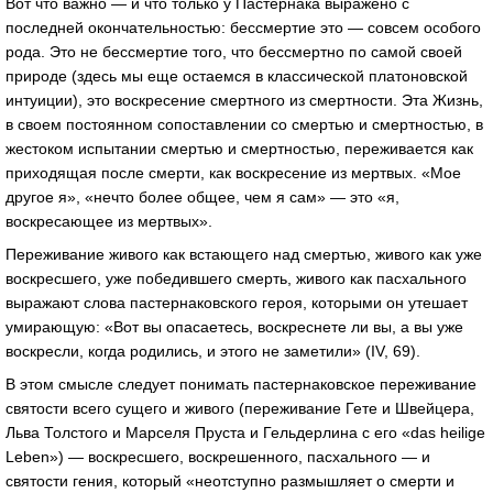
Вот что важно — и что только у Пастернака выражено с
последней окончательностью: бессмертие это — совсем особого
рода. Это не бессмертие того, что бессмертно по самой своей
природе (здесь мы еще остаемся в классической платоновской
интуиции), это воскресение смертного из смертности. Эта Жизнь,
в своем постоянном сопоставлении со смертью и смертностью, в
жестоком испытании смертью и смертностью, переживается как
приходящая после смерти, как воскресение из мертвых. «Мое
другое я», «нечто более общее, чем я сам» — это «я,
воскресающее из мертвых».
Переживание живого как встающего над смертью, живого как уже
воскресшего, уже победившего смерть, живого как пасхального
выражают слова пастернаковского героя, которыми он утешает
умирающую: «Вот вы опасаетесь, воскреснете ли вы, а вы уже
воскресли, когда родились, и этого не заметили» (IV, 69).
В этом смысле следует понимать пастернаковское переживание
святости всего сущего и живого (переживание Гете и Швейцера,
Льва Толстого и Марселя Пруста и Гельдерлина с его «das heilige
Leben») — воскресшего, воскрешенного, пасхального — и
святости гения, который «неотступно размышляет о смерти и