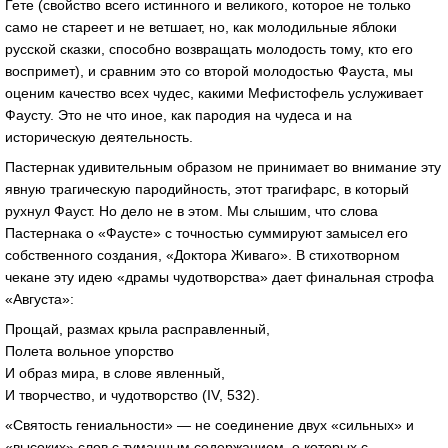
Гете (свойство всего истинного и великого, которое не только
само не стареет и не ветшает, но, как молодильные яблоки
русской сказки, способно возвращать молодость тому, кто его
воспримет), и сравним это со второй молодостью Фауста, мы
оценим качество всех чудес, какими Мефистофель услуживает
Фаусту. Это не что иное, как пародия на чудеса и на
историческую деятельность.
Пастернак удивительным образом не принимает во внимание эту
явную трагическую пародийность, этот трагифарс, в который
рухнул Фауст. Но дело не в этом. Мы слышим, что слова
Пастернака о «Фаусте» с точностью суммируют замысел его
собственного создания, «Доктора Живаго». В стихотворном
чекане эту идею «драмы чудотворства» дает финальная строфа
«Августа»:
Прощай, размах крыла расправленный,
Полета вольное упорство
И образ мира, в слове явленный,
И творчество, и чудотворство (IV, 532).
«Святость гениальности» — не соединение двух «сильных» и
«высоких» слов с туманным содержанием, о которых с