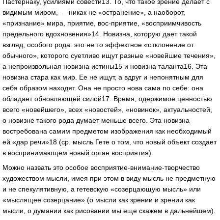
Пастернаку, усилиями совести13. То, что такое зрение делает с
видимым миром, — никак не «остранение», а наоборот,
«признание» мира, приятие, вос-приятие, «восприимчивость
предельного вдохновения»14. Новизна, которую дает такой
взгляд, особого рода: это не то эффектное «отклонение от
обычного», которого суетливо ищут разные «новейшие течения»,
а непроизвольная новизна истины15 и новизна таланта16. Эта
новизна стара как мир. Ее не ищут, а вдруг и непонятным для
себя образом находят. Она не просто нова сама по себе: она
обладает обновляющей силой17. Время, одержимое ценностью
всего «новейшего», всех «новостей», «новинок», актуальностей,
о новизне такого рода думает меньше всего. Эта новизна
востребована самим предметом изображения как необходимый
ей «дар речи»18 (ср. мысль Гете о том, что новый объект создает
в воспринимающем новый орган восприятия).
Можно назвать это особое восприятие-внимание-творчество
художеством мысли, имея при этом в виду мысль не предметную
и не спекулятивную, а гетевскую «созерцающую мысль» или
«мыслящее созерцание» (о мысли как зрении и зрении как
мысли, о думании как рисовании мы еще скажем в дальнейшем).