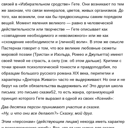
связей в «Избирательном сродстве» Гете. Они возникают по тем
же законам, что связи минералов, цветов, живых организмов. До
того, как возникли, они как бы предвосхищены самим порядком
вещей. Момент явления великого — равно в человеческой
действительности или творчестве — Гете описывает как
«совпадение необходимого и невозможного» или же как
«схождение необходимости и (личной) воли». В этом же смысле
Пастернак говорит о том, что все великие любовные сюжеты
мировой поэзии (Тристан и Изольда, Ромео и Джульетта) имеют
своей темой не страсть, а силу (см. об этом дальше). Критики с
точки зрения психологической тонкости и правдоподобия, по
образцам большого русского романа XIX века, перипетии и
характеры «Доктора Живаго» часто не выдерживают. Но они и не
берут на себя обязательства выдерживать их! Это другая школа
письма: это письмо сказки52, то есть жанра, организующий
принцип которого Гете выразил в одной из своих «Ксений»:
Два десятка персон принимают участие в сказке.
«Ну, и что они все делают?» Сказку, мой друг.
Этим «персонам» (действующим лицам) некогда иметь характер
и психологические изгибы. Все, что от них нужно для сказки,