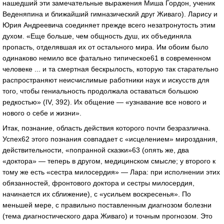
нашедший эти замечательные выражения Миша Гордон, ученик
Веденяпина и ближайший гимназический друг Живаго). Ларису и
Юрия Андреевича соединяет прежде всего незатронутость этим
духом. «Еще больше, чем общность душ, их объединяла
пропасть, отделявшая их от остального мира. Им обоим было
одинаково немило все фатально типическое61 в современном
человеке ... и та смертная бескрылость, которую так старательно
распространяют неисчислимые работники наук и искусств для
того, чтобы гениальность продолжала оставаться большою
редкостью» (IV, 392). Их общение — «узнавание все нового и
нового о себе и жизни».
Итак, познание, область действия которого почти безразлична.
Успех62 этого познания совпадает с «исцелением» мироздания,
действительности, «попранной сказки»63 (опять же, два
«доктора» — теперь в другом, медицинском смысле; у второго к
тому же есть «сестра милосердия» — Лара: при исполнении этих
обязанностей, фронтового доктора и сестры милосердия,
начинается их сближение), с «усильем воскресенья». По
меньшей мере, с правильно поставленным диагнозом болезни
(тема диагностического дара Живаго) и точным прогнозом. Это