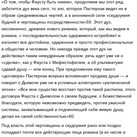
«О том, чтобы Фаусту быть никем», продолжим мы этот ряд,
заботится дух века сего, то зло, которое Пастернак видит не в
образе средневековых чертей, а в анонимной силе «скудоумия
будней и чертовщины посредственности»59. Этот дух,
несомненно, древнее нового режима, который, как мы видим в
романе, с последовательностью одержимого истребляет и
изгоняет все достойное, одаренное и просто профессиональное
в обществе и человеке. Но никогда прежде этот дух не
действовал таким немудреным образом: речь идет уже не о
«сделке», как у Фауста с Мефистофелем, а об ультиматуме:
сдавай душу — или конец. При предложении ему такого
«договора» Пастернак всерьез вспоминает продажу души — и
говорит о Дьяволе уже не в условных аллегориях «религиозной
эпохи»: «Все мое существо восстает против такой расписки, этого
договора Фауста с Дьяволом о своем будущем, о Божественной
благодати, которую невозможно предвидеть, против ужасной
системы, захватывающей и подчиняющей себе живую душу,
делая ее своей собственностью»60.
Под власть этой чертовщины и скудоумия рано или поздно
попадают почти все действующие лица романа (в их числе и