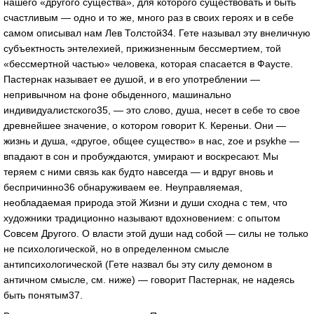
нашего «другого существа», для которого существовать и быть
счастливым — одно и то же, много раз в своих героях и в себе
самом описывал нам Лев Толстой34. Гете называл эту внеличную
субъектность энтелехией, прижизненным бессмертием, той
«бессмертной частью» человека, которая спасается в Фаусте.
Пастернак называет ее душой, и в его употреблении —
непривычном на фоне обыденного, машинально
индивидуалистского35, — это слово, душа, несет в себе то свое
древнейшее значение, о котором говорит К. Кереньи. Они —
жизнь и душа, «другое, общее существо» в нас, zoe и psykhe —
впадают в сон и пробуждаются, умирают и воскресают. Мы
теряем с ними связь как будто навсегда — и вдруг вновь и
беспричинно36 обнаруживаем ее. Неуправляемая,
необладаемая природа этой Жизни и души сходна с тем, что
художники традиционно называют вдохновением: с опытом
Совсем Другого. О власти этой души над собой — силы не только
не психологической, но в определенном смысле
антипсихологической (Гете назвал бы эту силу демоном в
античном смысле, см. ниже) — говорит Пастернак, не надеясь
быть понятым37.