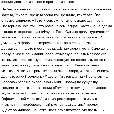
знание диагностическое и прогностическое.
Не безразлично и то, что история этого символического человека,
Фауста, Живаго, представлена как зрелище, как театр. Это
открыто заявлено у Гете и совсем не так очевидно для нас у
Пастернака. Все-таки это роман в семнадцати частях, а не драма
в актах и «сценах», как «Фауст» Гете! Однако драматургический
замысел с самого начала лежал в основании этой прозы. «Я
думаю, что форма развернутого театра в слове — это не
драматургия, а это и есть проза. ...В замысле у меня было дать
прозу, в моем понимании реалистическую, понять московскую
жизнь, интеллигентскую, символистскую, но воплотить ее не как
зарисовки, а как драму или трагедию...»64. Внимательный
читатель заметит в романе знаки этого жанра, «театра в слове».
Два гетевских Пролога к «Фаусту» (и стоящая за «Прологом на
небесах» завязка библейской «Книги Иова») по существу
соединяются в стихотворении «Гамлет»: в нем одновременно
звучат и тема Промысла, решения на небесах (аллюзия
Гефсиманской молитвы), и тема режиссерского замысла.
«Гамлет» — прибереженный к концу театральный пролог
«Доктора Живаго»: он открывает его стихотворную часть — и