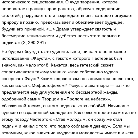
исторического существования. О чуде творения, которое
перерастает границы пространства, образует содержание
столетий, разрушает его и возрождает вновь, которое погружает
природу в поэзию, предсказывает и обеспечивает будущее,
будучи его причиной. <...> Драма утверждает святость и
бессмертие гениальности и действенность этого порыва и
подвига» (X, 290-291).
Не будем обсуждать это удивительное, ни на что не похожее
истолкование «Фауста», с текстом которого Пастернак был
знаком, как мало кто48. Кажется, весь гетевский сюжет
сопротивляется такому чтению: какие собственно чудеса
совершает Фауст? Каким творчеством он занимается после того,
как связался с Мефистофелем? Фокусы и авантюры — вот что
предлагается ему для утоления его бессмертной жажды,
одобренной самим Творцом в «Прологе на небесах»,
«блаженной тоски», святого недовольства собой49. Начиная с
чудесно возвращенной молодости. Как совсем просто заметил по
этому поводу Честертон: «Став молодым, он сразу же стал
подлым и начал с того, что подло соблазнил девицу». Если мы
вспомним, какое значение «чудесная молодость» имеет в мысли