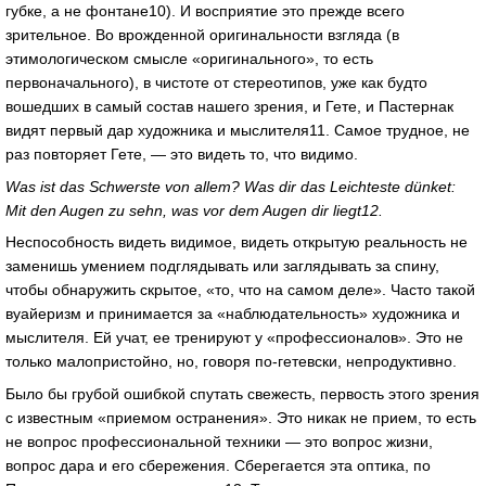
губке, а не фонтане10). И восприятие это прежде всего
зрительное. Во врожденной оригинальности взгляда (в
этимологическом смысле «оригинального», то есть
первоначального), в чистоте от стереотипов, уже как будто
вошедших в самый состав нашего зрения, и Гете, и Пастернак
видят первый дар художника и мыслителя11. Самое трудное, не
раз повторяет Гете, — это видеть то, что видимо.
Was ist das Schwerste von allem? Was dir das Leichteste dünket:
Mit den Augen zu sehn, was vor dem Augen dir liegt12.
Неспособность видеть видимое, видеть открытую реальность не
заменишь умением подглядывать или заглядывать за спину,
чтобы обнаружить скрытое, «то, что на самом деле». Часто такой
вуайеризм и принимается за «наблюдательность» художника и
мыслителя. Ей учат, ее тренируют у «профессионалов». Это не
только малопристойно, но, говоря по-гетевски, непродуктивно.
Было бы грубой ошибкой спутать свежесть, первость этого зрения
с известным «приемом остранения». Это никак не прием, то есть
не вопрос профессиональной техники — это вопрос жизни,
вопрос дара и его сбережения. Сберегается эта оптика, по