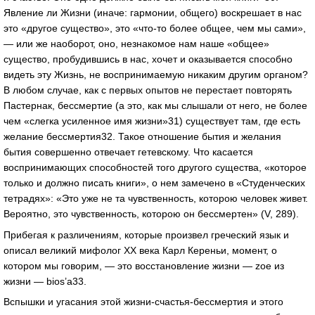
Явление ли Жизни (иначе: гармонии, общего) воскрешает в нас
это «другое существо», это «что-то более общее, чем мы сами»,
— или же наоборот, оно, незнакомое нам наше «общее»
существо, пробудившись в нас, хочет и оказывается способно
видеть эту Жизнь, не воспринимаемую никаким другим органом?
В любом случае, как с первых опытов не перестает повторять
Пастернак, бессмертие (а это, как мы слышали от него, не более
чем «слегка усиленное имя жизни»31) существует там, где есть
желание бессмертия32. Такое отношение бытия и желания
бытия совершенно отвечает гетевскому. Что касается
воспринимающих способностей того другого существа, «которое
только и должно писать книги», о нем замечено в «Студенческих
тетрадях»: «Это уже не та чувственность, которою человек живет.
Вероятно, это чувственность, которою он бессмертен» (V, 289).
Прибегая к различениям, которые произвел греческий язык и
описал великий мифолог ХХ века Карл Кереньи, момент, о
котором мы говорим, — это восстановление жизни — zoe из
жизни — bios’a33.
Вспышки и угасания этой жизни-счастья-бессмертия и этого