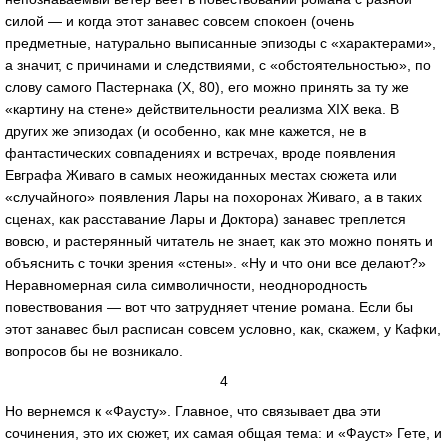
силой — и когда этот занавес совсем спокоен (очень
предметные, натурально выписанные эпизоды с «характерами»,
а значит, с причинами и следствиями, с «обстоятельностью», по
слову самого Пастернака (Х, 80), его можно принять за ту же
«картину на стене» действительности реализма XIX века. В
других же эпизодах (и особенно, как мне кажется, не в
фантастических совпадениях и встречах, вроде появления
Евграфа Живаго в самых неожиданных местах сюжета или
«случайного» появления Лары на похоронах Живаго, а в таких
сценах, как расставание Лары и Доктора) занавес треплется
вовсю, и растерянный читатель не знает, как это можно понять и
объяснить с точки зрения «стены». «Ну и что они все делают?»
Неравномерная сила символичности, неоднородность
повествования — вот что затрудняет чтение романа. Если бы
этот занавес был расписан совсем условно, как, скажем, у Кафки,
вопросов бы не возникало.
4
Но вернемся к «Фаусту». Главное, что связывает два эти
сочинения, это их сюжет, их самая общая тема: и «Фауст» Гете, и