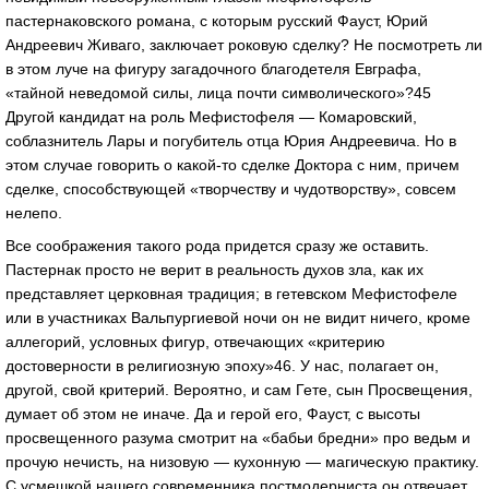
пастернаковского романа, с которым русский Фауст, Юрий
Андреевич Живаго, заключает роковую сделку? Не посмотреть ли
в этом луче на фигуру загадочного благодетеля Евграфа,
«тайной неведомой силы, лица почти символического»?45
Другой кандидат на роль Мефистофеля — Комаровский,
соблазнитель Лары и погубитель отца Юрия Андреевича. Но в
этом случае говорить о какой-то сделке Доктора с ним, причем
сделке, способствующей «творчеству и чудотворству», совсем
нелепо.
Все соображения такого рода придется сразу же оставить.
Пастернак просто не верит в реальность духов зла, как их
представляет церковная традиция; в гетевском Мефистофеле
или в участниках Вальпургиевой ночи он не видит ничего, кроме
аллегорий, условных фигур, отвечающих «критерию
достоверности в религиозную эпоху»46. У нас, полагает он,
другой, свой критерий. Вероятно, и сам Гете, сын Просвещения,
думает об этом не иначе. Да и герой его, Фауст, с высоты
просвещенного разума смотрит на «бабьи бредни» про ведьм и
прочую нечисть, на низовую — кухонную — магическую практику.
С усмешкой нашего современника постмодерниста он отвечает