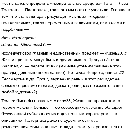
Но, пытаясь определить «избирательное сродство» Гете — Льва
Толстого — Пастернака, главного мы пока не ухватили. Главное в
том, что эта глядящая, рисующая мысль за «людьми и
положениями», как за переменными величинами, символами и
подобиями —
Alles Vergängliche
ist nur ein Gleichniss19, —
исследует свой главный и единственный предмет — Жизнь20. У
Жизни при этом могут быть и другие имена. Правда (Истина,
Wahrheit)21 — первое из них (мы еще уточним значение этой
правды, довольно неожиданное). Но также Непреходящесть22,
Бессмертие и др. Прошу терпения: речь и в этот раз идет не
совсем о трюизме (чем же, дескать, еще, как не жизнью, занят
любой художник?).
Точнее было бы назвать эту силу23, Жизнь, не предметом, а
героем мысли и больше — ее собеседником: Жизнь обладает
безусловной субъектностью и деятельным характером — в
описаниях Пастернака даже не художническим, а
ремесленническим: она шьет и ладит, стоит у верстака, тешет