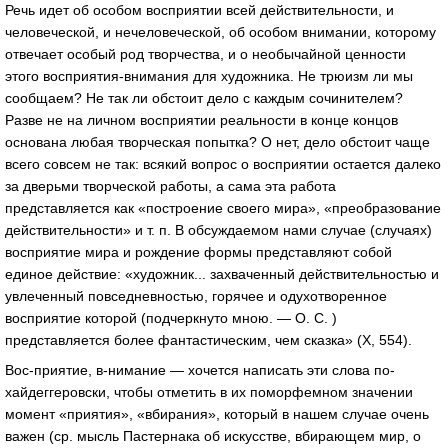
Речь идет об особом восприятии всей действительности, и
человеческой, и нечеловеческой, об особом внимании, которому
отвечает особый род творчества, и о необычайной ценности
этого восприятия-внимания для художника. Не трюизм ли мы
сообщаем? Не так ли обстоит дело с каждым сочинителем?
Разве не на личном восприятии реальности в конце концов
основана любая творческая попытка? О нет, дело обстоит чаще
всего совсем не так: всякий вопрос о восприятии остается далеко
за дверьми творческой работы, а сама эта работа
представляется как «построение своего мира», «преобразование
действительности» и т. п. В обсуждаемом нами случае (случаях)
восприятие мира и рождение формы представляют собой
единое действие: «художник... захваченный действительностью и
увлеченный повседневностью, горячее и одухотворенное
восприятие которой (подчеркнуто мною. — О. С. )
представляется более фантастическим, чем сказка» (Х, 554).
Вос-приятие, в-нимание — хочется написать эти слова по-
хайдеггеровски, чтобы отметить в их поморфемном значении
момент «приятия», «вбирания», который в нашем случае очень
важен (ср. мысль Пастернака об искусстве, вбирающем мир, о