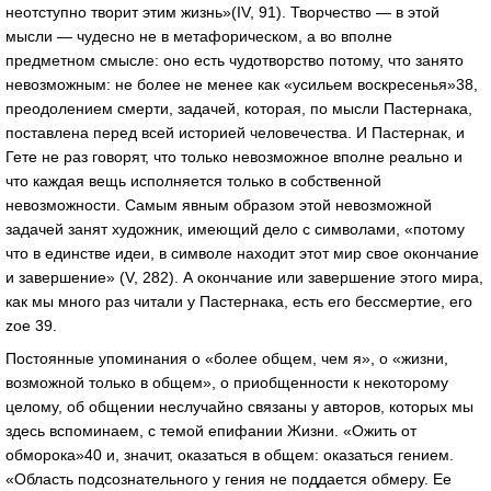
неотступно творит этим жизнь»(IV, 91). Творчество — в этой
мысли — чудесно не в метафорическом, а во вполне
предметном смысле: оно есть чудотворство потому, что занято
невозможным: не более не менее как «усильем воскресенья»38,
преодолением смерти, задачей, которая, по мысли Пастернака,
поставлена перед всей историей человечества. И Пастернак, и
Гете не раз говорят, что только невозможное вполне реально и
что каждая вещь исполняется только в собственной
невозможности. Самым явным образом этой невозможной
задачей занят художник, имеющий дело с символами, «потому
что в единстве идеи, в символе находит этот мир свое окончание
и завершение» (V, 282). А окончание или завершение этого мира,
как мы много раз читали у Пастернака, есть его бессмертие, его
zoe 39.
Постоянные упоминания о «более общем, чем я», о «жизни,
возможной только в общем», о приобщенности к некоторому
целому, об общении неслучайно связаны у авторов, которых мы
здесь вспоминаем, с темой епифании Жизни. «Ожить от
обморока»40 и, значит, оказаться в общем: оказаться гением.
«Область подсознательного у гения не поддается обмеру. Ее