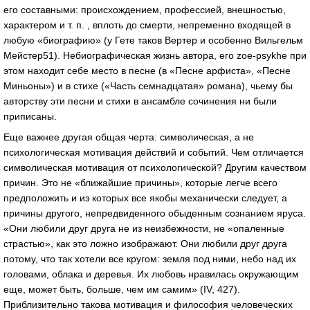
его составными: происхождением, профессией, внешностью,
характером и т. п. , вплоть до смерти, непременно входящей в
любую «биографию» (у Гете таков Вертер и особенно Вильгельм
Мейстер51). Небиографическая жизнь автора, его zoe-psykhe при
этом находит себе место в песне (в «Песне арфиста», «Песне
Миньоны») и в стихе («Часть семнадцатая» романа), чьему бы
авторству эти песни и стихи в ансамбле сочинения ни были
приписаны.
Еще важнее другая общая черта: символическая, а не
психологическая мотивация действий и событий. Чем отличается
символическая мотивация от психологической? Другим качеством
причин. Это не «ближайшие причины», которые легче всего
предположить и из которых все якобы механически следует, а
причины другого, непредвиденного обыденным сознанием яруса.
«Они любили друг друга не из неизбежности, не «опаленные
страстью», как это ложно изображают. Они любили друг друга
потому, что так хотели все кругом: земля под ними, небо над их
головами, облака и деревья. Их любовь нравилась окружающим
еще, может быть, больше, чем им самим» (IV, 427).
Приблизительно такова мотивация и философия человеческих