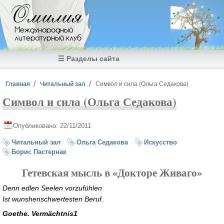
Перейти к основному содержанию
Омилия
Международный
литературный клуб
☰ Разделы сайта
Вы здесь
Главная
Читальный зал
Символ и сила (Ольга Седакова)
Символ и сила (Ольга Седакова)
Опубликовано: 22/11/2011
Читальный зал
Ольга Седакова
Искусство
Борис Пастернак
Гетевская мысль в «Докторе Живаго»
Denn edlen Seelen vorzufühlen
Ist wunshenschwertesten Beruf.
Goethe. Vermächtnis1