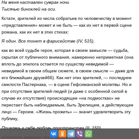
На меня наставлен сумрак ночи
Тысячью биноклей на оси.
Кстати, зрителей из числа собратьев по человечеству в момент
«представления» может и не быть — как их нет в первой сцене
романа, как их нет в этих стихах:
Я один. Все тонет в фарисействе (IV, 515),
как во всей судьбе героя, которая в своем замысле — судьба,
скрытая от публичного внимания, намеренно неприметная (она
вплоть до эпилога остается по существу невидимой —
невидимой в своем общем сюжете, в своем смысле — даже для
его ближайших друзей66). Как нет этих зрителей, — последуем
смелости Пастернака, — в сцене Гефсиманской молитвы. Но и
при отсутствии зрителей-людей (и даже с особенной силой в
случае их отсутствия) происходящее «на подмостках» не
перестает быть наблюдаемым, быть Зрелищем, а действующее
лицо — Героем. «Жизнь прожить» — значит удовлетворить эту
публику,
Привлечь к себе любовь пространства (II, 150),
исполнить замысел этого Драматурга: