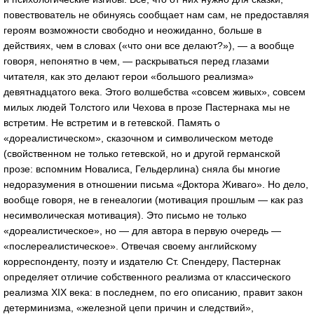
повествователь не обинуясь сообщает нам сам, не предоставляя
героям возможности свободно и неожиданно, больше в
действиях, чем в словах («что они все делают?»), — а вообще
говоря, непонятно в чем, — раскрываться перед глазами
читателя, как это делают герои «большого реализма»
девятнадцатого века. Этого волшебства «совсем живых», совсем
милых людей Толстого или Чехова в прозе Пастернака мы не
встретим. Не встретим и в гетевской. Память о
«дореалистическом», сказочном и символическом методе
(свойственном не только гетевской, но и другой германской
прозе: вспомним Новалиса, Гельдерлина) сняла бы многие
недоразумения в отношении письма «Доктора Живаго». Но дело,
вообще говоря, не в генеалогии (мотивация прошлым — как раз
несимволическая мотивация). Это письмо не только
«дореалистическое», но — для автора в первую очередь —
«послереалистическое». Отвечая своему английскому
корреспонденту, поэту и издателю Ст. Спендеру, Пастернак
определяет отличие собственного реализма от классического
реализма XIX века: в последнем, по его описанию, правит закон
детерминизма, «железной цепи причин и следствий»,