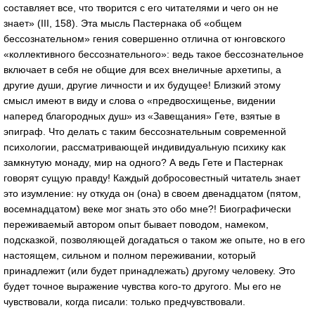
составляет все, что творится с его читателями и чего он не
знает» (III, 158). Эта мысль Пастернака об «общем
бессознательном» гения совершенно отлична от юнговского
«коллективного бессознательного»: ведь такое бессознательное
включает в себя не общие для всех внеличные архетипы, а
другие души, другие личности и их будущее! Близкий этому
смысл имеют в виду и слова о «предвосхищенье, видении
наперед благородных душ» из «Завещания» Гете, взятые в
эпиграф. Что делать с таким бессознательным современной
психологии, рассматривающей индивидуальную психику как
замкнутую монаду, мир на одного? А ведь Гете и Пастернак
говорят cущую правду! Каждый добросовестный читатель знает
это изумление: ну откуда он (она) в своем двенадцатом (пятом,
восемнадцатом) веке мог знать это обо мне?! Биографически
переживаемый автором опыт бывает поводом, намеком,
подсказкой, позволяющей догадаться о таком же опыте, но в его
настоящем, сильном и полном переживании, который
принадлежит (или будет принадлежать) другому человеку. Это
будет точное выражение чувства кого-то другого. Мы его не
чувствовали, когда писали: только предчувствовали.