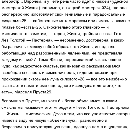
алебастр... Впрочем, и у Гете речь часто идет о некоей чудесной
мастерской Жизни (например, о ткацкой мастерской24), где она
бесперебойно изготовляет свои гениальные и парадоксальные
«изделья»25 — собственные метаморфозы или символы, «живое
платье божества»26. Относительно этого главного — и
мистического, заметим, — героя, Жизни, тройная связка: Гете —
Лев Толстой — Пастернак, — несомненно, достоверна, в каких
бы различных между собой образах эта Жизнь, исподволь
работающая над разрозненными явлениями, не представала
каждому из них27. Тема Жизни, переживаемой как сплошное
чудо, как редкостное счастье, как внезапно раскрывающаяся
всеобщая связность и символичность, видение «жизни при
прохождении сквозь нее луча силового»28 — все это неизбежно
вызывает в памяти имя еще одного исследователя «того, что
есть», Марселя Пруста29.
Вспомнив о Прусте, мы хотя бы бегло объяснимся, в каком
смысле мы называем этот «предмет» Гете, Толстого, Пастернака
— Жизнь — мистическим. Дело в том, что все упомянутые авторы
имеют в виду не некую «объективную», равномерно и
безразлично присутствующую вещь, «данную нам в ощущения»,