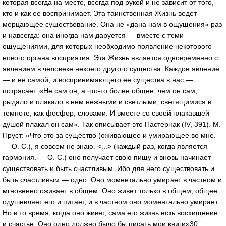
которая всегда на месте, всегда под рукой и не зависит от того,
кто и как ее воспринимает. Эта таинственная Жизнь ведет
мерцающее существование. Она не «дана нам в ощущения» раз
и навсегда: она иногда нам даруется — вместе с теми
ощущениями, для которых необходимо появление некоторого
нового органа восприятия. Эта Жизнь является одновременно с
явлением в человеке некоего другого существа. Каждое явление
— и ее самой, и воспринимающего ее существа в нас —
потрясает. «Не сам он, а что-то более общее, чем он сам,
рыдало и плакало в нем нежными и светлыми, светящимися в
темноте, как фосфор, словами. И вместе со своей плакавшей
душой плакал он сам». Так описывает это Пастернак (IV, 391). М.
Пруст: «Что это за существо (оживающее и умирающее во мне.
— О. С.), я совсем не знаю. <...> (каждый раз, когда является
гармония. — О. С.) оно получает свою пищу и вновь начинает
существовать и быть счастливым. Ибо для него существовать и
быть счастливым — одно. Оно моментально умирает в частном и
мгновенно оживает в общем. Оно живет только в общем, общее
одушевляет его и питает, и в частном оно моментально умирает.
Но в то время, когда оно живет, сама его жизнь есть восхищение
и счастье. Оно одно должно было бы писать мои книги»30.