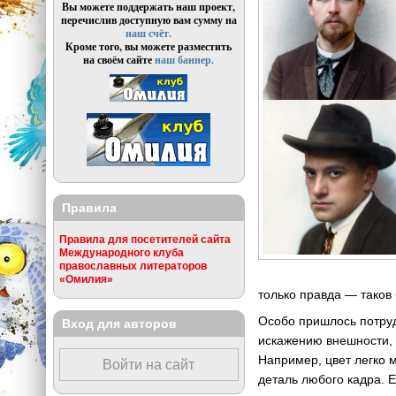
Вы можете поддержать наш проект,
перечислив доступную вам сумму на
наш счёт.
Кроме того, вы можете разместить
на своём сайте
наш баннер.
Правила
Правила для посетителей сайта
Международного клуба
православных литераторов
«Омилия»
только правда — таков
Особо пришлось потруд
Вход для авторов
искажению внешности,
Например, цвет легко 
Войти на сайт
деталь любого кадра. 