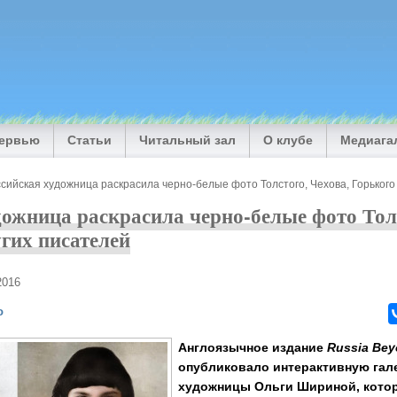
тервью
Статьи
Читальный зал
О клубе
Медиага
сийская художница раскрасила черно-белые фото Толстого, Чехова, Горького
дожница раскрасила черно-белые фото Толс
угих писателей
2016
о
Англоязычное издание
Russia Bey
опубликовало интерактивную гал
художницы Ольги Шириной, котор