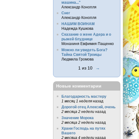
машина..."
Александр Конопля
Снег
Александр Конопля
НАШИМ ВОИНАМ
Надежда Кушкова
Сказание о жене Адера и о
рыжей блуднице
Монахиня Евфимия Пащенко
Можно ли увидеть Бога?
Тайна Святой Троицы
Людмила Громова
1 из 10
→
Новые комментарии
Благодарность мастеру
1 месяц 1 неделя
назад
Дорогой отец Алексий, очень
2 месяца 2 недели
назад
Значение Морока
2 месяца 2 недели
назад
Храни Господь на путях
Вашего
2 месяца 4 недели
назад