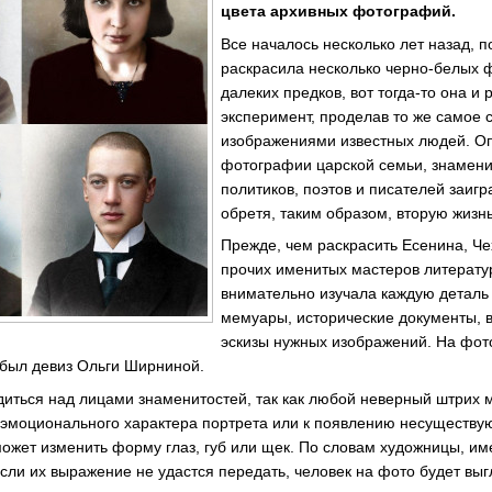
цвета архивных фотографий.
Все началось несколько лет назад, по
раскрасила несколько черно-белых 
далеких предков, вот тогда-то она и
эксперимент, проделав то же самое 
изображениями известных людей. Оп
фотографии царской семьи, знамени
политиков, поэтов и писателей заиг
обретя, таким образом, вторую жизнь
Прежде, чем раскрасить Есенина, Че
прочих именитых мастеров литерату
внимательно изучала каждую деталь 
мемуары, исторические документы, 
эскизы нужных изображений. На фот
 был девиз Ольги Ширниной.
иться над лицами знаменитостей, так как любой неверный штрих м
 эмоционального характера портрета или к появлению несуществу
может изменить форму глаз, губ или щек. По словам художницы, им
Если их выражение не удастся передать, человек на фото будет вы