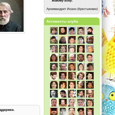
живому Богу.
Архимандрит Иоанн (Крестьянкин)
Активисты клуба
ддержке.