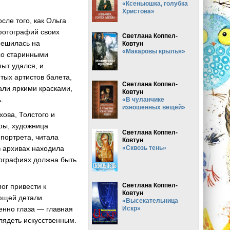
«Ксеньюшка, голубка
Христова»
сле того, как Ольга
фотографий своих
Светлана Коппел-
 решилась на
Ковтун
«Макаровы крылья»
со старинными
ыт удался, и
тых артистов балета,
Светлана Коппел-
рали яркими красками,
Ковтун
.
«В чуланчике
изношенных вещей»
хова, Толстого и
ры, художница
Светлана Коппел-
портрета, читала
Ковтун
«Сквозь тень»
в архивах находила
ографиях должна быть
Светлана Коппел-
ог привести к
Ковтун
ющей детали.
«Высекательница
Искр»
енно глаза — главная
глядеть искусственным.