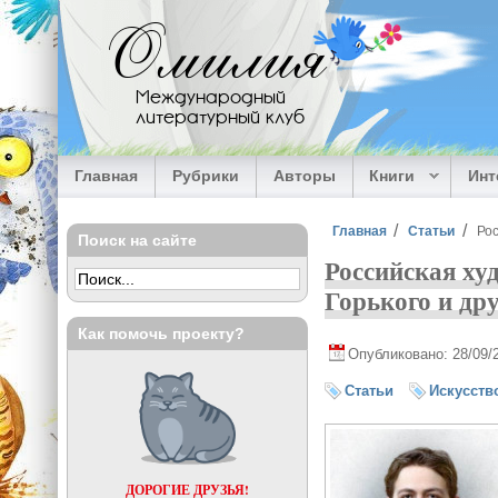
Перейти к основному содержанию
Омилия
Международный
литературный клуб
Главная
Рубрики
Авторы
Книги
Ин
Вы здесь
Главная
Статьи
Рос
Поиск на сайте
Российская ху
Горького и др
Как помочь проекту?
Опубликовано: 28/09/
Статьи
Искусств
ДОРОГИЕ ДРУЗЬЯ!