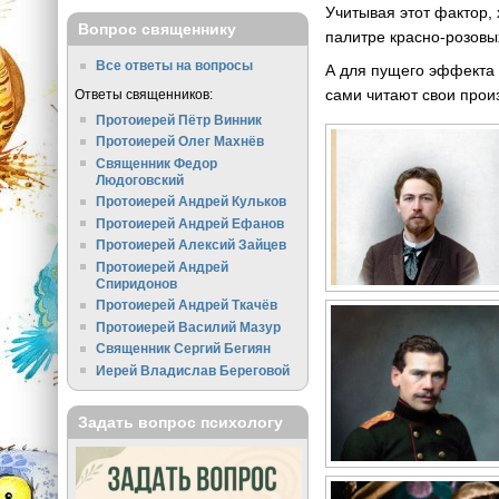
Учитывая этот фактор,
Вопрос священнику
палитре красно-розовы
Все ответы на вопросы
А для пущего эффекта 
сами читают свои прои
Ответы священников:
Протоиерей Пётр Винник
Протоиерей Олег Махнёв
Священник Федор
Людоговский
Протоиерей Андрей Кульков
Протоиерей Андрей Ефанов
Протоиерей Алексий Зайцев
Протоиерей Андрей
Спиридонов
Протоиерей Андрей Ткачёв
Протоиерей Василий Мазур
Священник Сергий Бегиян
Иерей Владислав Береговой
Задать вопрос психологу