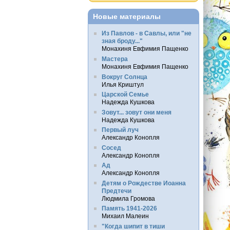
Новые материалы
Из Павлов - в Савлы, или "не
зная броду..."
Монахиня Евфимия Пащенко
Мастера
Монахиня Евфимия Пащенко
Вокруг Солнца
Илья Криштул
Царской Семье
Надежда Кушкова
Зовут... зовут они меня
Надежда Кушкова
Первый луч
Александр Конопля
Сосед
Александр Конопля
Ад
Александр Конопля
Детям о Рождестве Иоанна
Предтечи
Людмила Громова
Память 1941-2026
Михаил Малеин
"Когда шипит в тиши