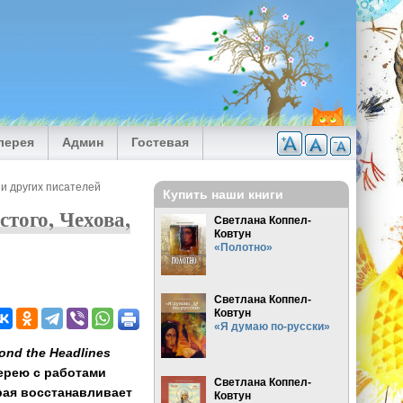
лерея
Админ
Гостевая
 и других писателей
Купить наши книги
того, Чехова,
Светлана Коппел-
Ковтун
«Полотно»
Светлана Коппел-
Ковтун
«Я думаю по-русски»
ond the Headlines
ерею с работами
Светлана Коппел-
ая восстанавливает
Ковтун