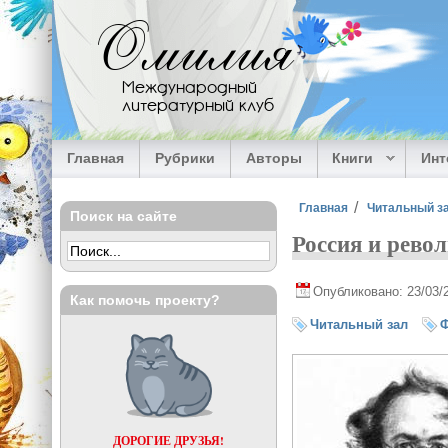
Перейти к основному содержанию
Омилия
Международный
литературный клуб
Главная
Рубрики
Авторы
Книги
Ин
Вы здесь
Главная
Читальный з
Поиск на сайте
Россия и рево
Опубликовано: 23/03/
Как помочь проекту?
Читальный зал
ДОРОГИЕ ДРУЗЬЯ!