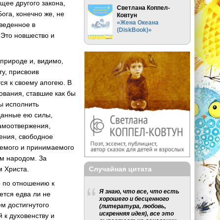
щее другого закона,
Светлана Коппел-
ога, конечно же, не
Ковтун
«Жена Океана
зведенное в
(DiskBook)»
 Это новшество и
природе и, видимо,
ту, присвоив
ся к своему апогею. В
ования, ставшие как бы
ы исполнить
данные ею силы,
самоотвержения,
ения, свободное
уемого и принимаемого
ом народом. За
Случайная цитата
м Христа.
р по отношению к
Я знаю, что все, что есть
ется едва ли не
хорошего и бесценного
м достигнутого
(литература, любовь,
искренняя идея), все это
 к духовенству и