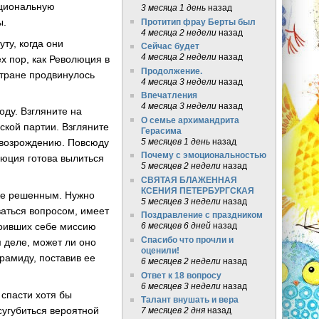
ациональную
3 месяца 1 день
назад
ы.
Протитип фрау Берты был
4 месяца 2 недели
назад
ту, когда они
Сейчас будет
4 месяца 2 недели
назад
х пор, как Революция в
Продолжение.
стране продвинулось
4 месяца 3 недели
назад
Впечатления
4 месяца 3 недели
назад
оду. Взгляните на
О семье архимандрита
ской партии. Взгляните
Герасима
5 месяцев 1 день
назад
к возрождению. Повсюду
Почему с эмоциональностью
люция готова вылиться
5 месяцев 2 недели
назад
СВЯТАЯ БЛАЖЕННАЯ
КСЕНИЯ ПЕТЕРБУРГСКАЯ
уже решенным. Нужно
5 месяцев 3 недели
назад
аться вопросом, имеет
Поздравление с праздником
воивших себе миссию
6 месяцев 6 дней
назад
Спасибо что прочли и
 деле, может ли оно
оценили!
рамиду, поставив ее
6 месяцев 2 недели
назад
Ответ к 18 вопросу
6 месяцев 3 недели
назад
 спасти хотя бы
Талант внушать и вера
сугубиться вероятной
7 месяцев 2 дня
назад