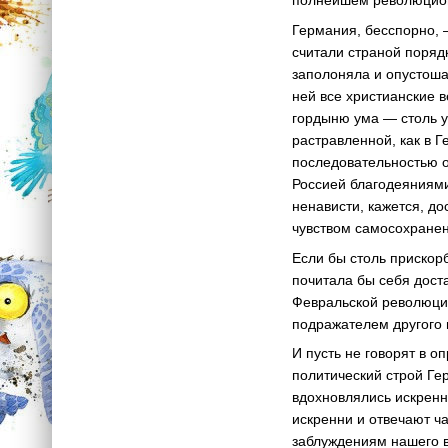
полнейшем революцион
Германия, бесспорно, 
считали страной порядк
заполоняла и опустош
ней все христианские 
гордыню ума — столь ус
растравленной, как в 
последовательностью о
Россией благодеяниями
ненависти, кажется, до
чувством самосохранен
Если бы столь прискорб
почитала бы себя дост
Февральской революции
подражателем другого 
И пусть не говорят в 
политический строй Ге
вдохновлялись искренн
искренни и отвечают ч
заблуждениям нашего в