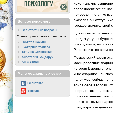
христианским священно
превозносят все ее на
присоединяются ко все
оказался бы отступниче
Вопрос психологу
гораздо значительной 
Все ответы на вопросы
Однако позволительно п
Ответы православных психологов:
предел уступок будет и
Никита Яночкин
обнаружится, что она 
Екатерина Усачева
Революцию: во всем он
Татьяна Бобровских
Анастасия Бондарук
Февральский взрыв ока
Анна Лелик
маскировавшие подлин
история Европы в тече
Мы в социальных сетях
И не озарилось ли вне
например, сейчас не п
ВКонтакте
вбила себе в голову, 
энергию законнической
YouTube
проникновением револ
являются только наркот
предотвратить дальней