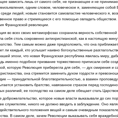
щее зависеть лишь от самого себя, не признающее и не принимаю
леизъявления, одним словом, человеческое я, заменяющее собой Б
 среди людей; новым становится самовластие человеческого я, во
венное право и стремящееся с его помощью овладеть обществом.
имя Французской революции.
ция во всех своих метаморфозах сохранила верность собственной 
а себя столь сокровенно антихристианской, как в настоящую мину
братство. Тем самым можно даже предположить, что она приближает
ет ли каждый, кто услышит наивно богохульственные разглагольств
шей эпохи, что новая Французская республика явилась миру, даб
едь именно подобное призвание торжественно приписали себе соз
кой, которую Революция приберегла для себя, — дух смирения и 
ристианства, она стремится заменить духом гордости и превознош
дие — принудительной благотворительностью, а взамен проповед
пытается установить братство, навязанное страхом перед господин
х различий, ее господство на самом деле обещает стать Царство
 доброжелательство, которое новые власти выказывали до сих по
ее служителям, никого не должно вводить в заблуждение. Оно явля
действительного положения вещей и самым очевидным показателе
тва. В самом деле, зачем Революции выказывать себя враждебной