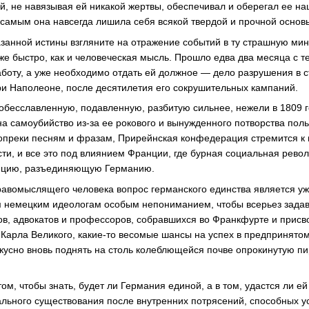
ый, не навязывая ей никакой жертвы, обеспечивал и оберегал ее н
 самым она навсегда лишила себя всякой твердой и прочной основ
занной истины взгляните на отражение событий в ту страшную мину
же быстро, как и человеческая мысль. Прошло едва два месяца с те
аботу, а уже необходимо отдать ей должное — дело разрушения в 
ри Наполеоне, после десятилетия его сокрушительных кампаний.
 обесславленную, подавленную, разбитую сильнее, нежели в 1809 г
а самоубийство из-за ее рокового и вынужденного потворства поль
 вопреки песням и фразам, Прирейнская конфедерация стремится 
сти, и все это под влиянием Франции, где бурная социальная рево
юцию, разъединяющую Германию.
равомыслящего человека вопрос германского единства является 
м немецким идеологам особым непониманием, чтобы всерьез задав
в, адвокатов и профессоров, собравшихся во Франкфурте и прис
Карла Великого, какие-то весомые шансы на успех в предпринятом
кусно вновь поднять на столь колеблющейся почве опрокинутую пи
том, чтобы знать, будет ли Германия единой, а в том, удастся ли ей
ального существования после внутренних потрясений, способных у