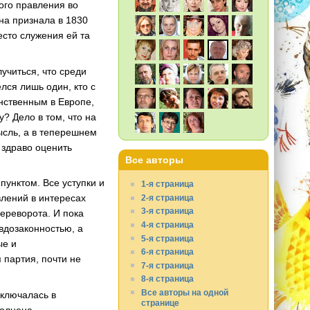
ого правления во
на признала в 1830
есто служения ей та
учиться, что среди
лся лишь один, кто с
нственным в Европе,
? Дело в том, что на
ысль, а в теперешнем
 здраво оценить
Все авторы
пунктом. Все уступки и
1-я страница
лений в интересах
2-я страница
3-я страница
ереворота. И пока
4-я страница
вдозаконностью, а
5-я страница
ые и
6-я страница
 партия, почти не
7-я страница
8-я страница
Все авторы на одной
аключалась в
странице