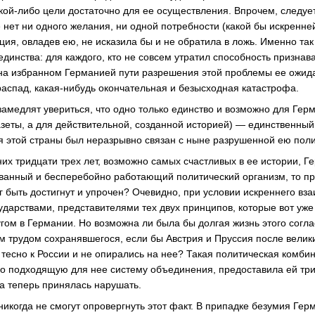
кой-либо цели достаточно для ее осуществления. Впрочем, следует 
нет ни одного желания, ни одной потребности (какой бы искренней
ия, овладев ею, не исказила бы и не обратила в ложь. Именно так
динства: для каждого, кто не совсем утратил способность признав
 на избранном Германией пути разрешения этой проблемы ее ожида
распад, какая-нибудь окончательная и безысходная катастрофа.
замедлят увериться, что одно только единство и возможно для Герм
азеты, а для действительной, созданной историей) — единственный
я этой страны был неразрывно связан с ныне разрушенной ею поли
них тридцати трех лет, возможно самых счастливых в ее истории, Г
ванный и бесперебойно работающий политический организм, то пр
г быть достигнут и упрочен? Очевидно, при условии искреннего в
ударствами, представителями тех двух принципов, которые вот уже
угом в Германии. Но возможна ли была бы долгая жизнь этого согл
им трудом сохранявшегося, если бы Австрия и Пруссия после велик
тесно к России и не опирались на нее? Такая политическая комби
но подходящую для нее систему объединения, предоставила ей т
а теперь принялась нарушать.
никогда не смогут опровергнуть этот факт. В припадке безумия Гер