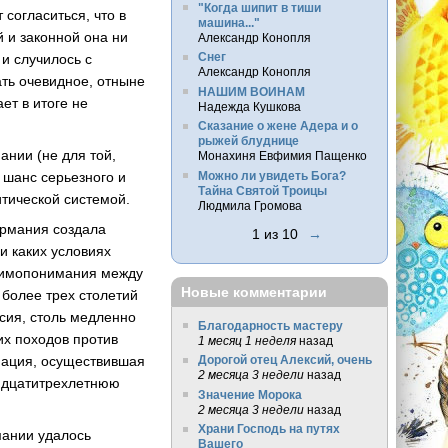
"Когда шипит в тиши
согласиться, что в
машина..."
 и законной она ни
Александр Конопля
Снег
 и случилось с
Александр Конопля
ать очевидное, отныне
НАШИМ ВОИНАМ
ет в итоге не
Надежда Кушкова
Сказание о жене Адера и о
рыжей блуднице
ании (не для той,
Монахиня Евфимия Пащенко
Можно ли увидеть Бога?
 шанс серьезного и
Тайна Святой Троицы
тической системой.
Людмила Громова
ермания создала
1 из 10
→
и каких условиях
заимопонимания между
Новые комментарии
 более трех столетий
асия, столь медленно
Благодарность мастеру
их походов против
1 месяц 1 неделя
назад
нация, осуществившая
Дорогой отец Алексий, очень
2 месяца 3 недели
назад
ридцатитрехлетнюю
Значение Морока
2 месяца 3 недели
назад
Храни Господь на путях
мании удалось
Вашего