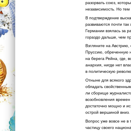
разорвать союз, котор
независимость. Но тем
В подтверждение выска
развиваются почти так 
Германии взялась за р
гораздо дальше, чем п
Взгляните на Австрию,
Пруссию, обреченную н
на берега Рейна, где,
анархия, нигде нет вла
в политическую револ
Отныне для всякого зд
обладать свойственны
ли сборище журналисто
возобновления времен 
достаточно мощно и ис
острой вершиной вниз.
Вопрос уже вовсе не в 
частицу своего национ