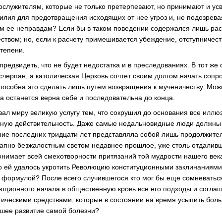
служителям, которые не только претерпевают, но принимают и ус
силия для предотвращения исходящих от нее угроз и, не подозревая
м ее неправдам? Если бы в таком поведении содержался лишь расче
ством; но, если к расчету примешивается убеждение, отступничест
степени.
редвидеть, что не будет недостатка и в преследованиях. В тот же 
счерпан, а католическая Церковь сочтет своим долгом начать сопр
способна это сделать лишь путем возвращения к мученичеству. Мо
а останется верна себе и последовательна до конца.
зал миру великую услугу тем, что сокрушил до основания все иллю
ную действительность. Даже самые недальновидные люди должны 
ние последних тридцати лет представляла собой лишь продолжит
запно безжалостным светом недавнее прошлое, уже столь отдаливш
онимает всей смехотворности притязаний той мудрости нашего век
что ей удалось укротить Революцию конституционными заклинаниями
 формулой? После всего случившегося кто мог бы еще сомневаться
юционного начала в общественную кровь все его подходы и согл
ическими средствами, которые в состоянии на время усыпить больн
шее развитие самой болезни?