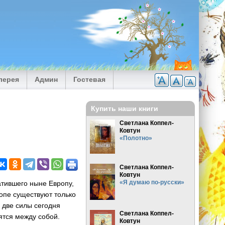
лерея
Админ
Гостевая
Купить наши книги
Светлана Коппел-
Ковтун
«Полотно»
Светлана Коппел-
Ковтун
«Я думаю по-русски»
атившего ныне Европу,
ропе существуют только
 две силы сегодня
Светлана Коппел-
тятся между собой.
Ковтун