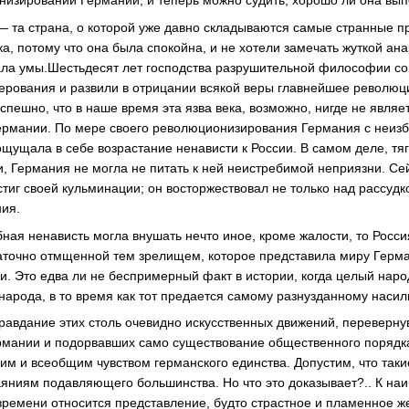
изировании Германии, и теперь можно судить, хорошо ли она вып
— та страна, о которой уже давно складываются самые странные п
а, потому что она была спокойна, и не хотели замечать жуткой ана
ала умы.Шестьдесят лет господства разрушительной философии с
верования и развили в отрицании всякой веры главнейшее революц
пешно, что в наше время эта язва века, возможно, нигде не являет
Германии. По мере своего революционизирования Германия с неиз
щущала в себе возрастание ненависти к России. В самом деле, тя
, Германия не могла не питать к ней неистребимой неприязни. Сей
стиг своей кульминации; он восторжествовал не только над рассудк
ия.
ная ненависть могла внушать нечто иное, кроме жалости, то Росси
аточно отмщенной тем зрелищем, которое представила миру Герм
. Это едва ли не беспримерный факт в истории, когда целый наро
народа, в то время как тот предается самому разнузданному насил
оправдание этих столь очевидно искусственных движений, переверну
рмании и подорвавших само существование общественного порядка
им и всеобщим чувством германского единства. Допустим, что таки
аяниям подавляющего большинства. Но что это доказывает?.. К н
ремени относится представление, будто страстное и пламенное ж