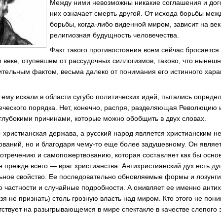
Между ними невозможны никакие соглашения и дог
них означает смерть другой. От исхода борьбы ме
борьбы, когда-либо виденной миром, зависит на век
религиозная будущность человечества.
Факт такого противостояния всем сейчас бросается 
м веке, отупевшем от рассудочных силлогизмов, таково, что нынеш
ачительным фактом, весьма далеко от понимания его истинного хар
 ему искали в области сугубо политических идей; пытались определ
еческого порядка. Нет, конечно, распря, разделяющая Революцию
 глубокими причинами, которые можно обобщить в двух словах.
 христианская держава, а русский народ является христианским не
ований, но и благодаря чему-то еще более задушевному. Он являе
оотречению и самопожертвованию, которая составляет как бы основ
 прежде всего — враг христианства. Антихристианский дух есть д
ьное свойство. Ее последовательно обновляемые формы и лозунги
о частности и случайные подробности. А оживляет ее именно анти
я не признать) столь грозную власть над миром. Кто этого не поним
тствует на разыгрывающемся в мире спектакле в качестве слепого 