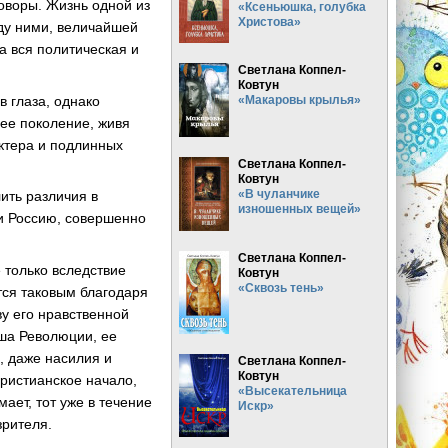
оворы. Жизнь одной из
«Ксеньюшка, голубка
Христова»
жду ними, величайшей
а вся политическая и
Светлана Коппел-
Ковтун
в глаза, однако
«Макаровы крылья»
нее поколение, живя
актера и подлинных
Светлана Коппел-
Ковтун
«В чуланчике
ить различия в
изношенных вещей»
 и Россию, совершенно
Светлана Коппел-
 только вследствие
Ковтун
«Сквозь тень»
тся таковым благодаря
у его нравственной
уша Революции, ее
, даже насилия и
Светлана Коппел-
Ковтун
христианское начало,
«Высекательница
ает, тот уже в течение
Искр»
зрителя.