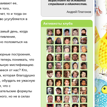
вырастает на основании
ваивают ее,
страдания и одиночества.
 того,
Андрей Платонов
т, то и тогда он
во усугубляется в
Активисты клуба
самый день, когда
отивление,
жно положиться на
зорные построения,
теперь понимать, что
ельную мистификацию.
ееся от нас? Кто,
а, которая благодушно
, обуздать ее ужасную
, что с
ашательские формулы
ого, но не в силах