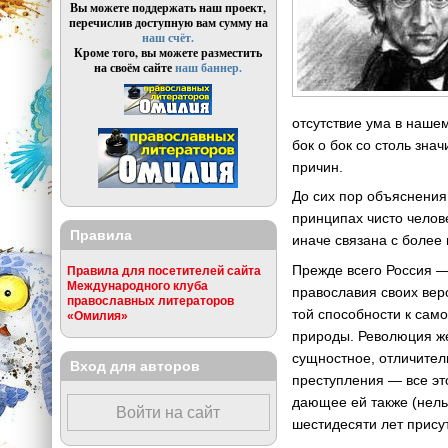
Вы можете поддержать наш проект,
перечислив доступную вам сумму на
наш счёт.
Кроме того, вы можете разместить
на своём сайте
наш баннер.
отсутствие ума в наше
бок о бок со столь зн
причин.
До сих пор объяснения
принципах чисто челов
Правила
иначе связана с более
Прежде всего Россия —
Правила для посетителей сайта
Международного клуба
православия своих вер
православных литераторов
той способности к сам
«Омилия»
природы. Революция же
сущностное, отличител
Вход для авторов
преступления — все эт
дающее ей также (нельз
Войти на сайт
шестидесяти лет прису