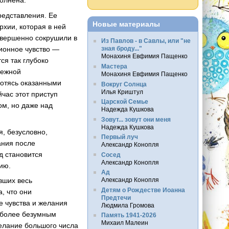
олнена.
редставления. Ее
Новые материалы
рхии, которая в ней
овершенно сокрушили в
Из Павлов - в Савлы, или "не
ионное чувство —
зная броду..."
Монахиня Евфимия Пащенко
ся так глубоко
Мастера
бежной
Монахиня Евфимия Пащенко
готясь оказанными
Вокруг Солнца
Илья Криштул
час этот приступ
Царской Семье
ом, но даже над
Надежда Кушкова
Зовут... зовут они меня
Надежда Кушкова
я, безусловно,
Первый луч
ания после
Александр Конопля
д становится
Сосед
Александр Конопля
ию.
Ад
Александр Конопля
вших весь
Детям о Рождестве Иоанна
, что они
Предтечи
е чувства и желания
Людмила Громова
аиболее безумным
Память 1941-2026
Михаил Малеин
елание большого числа