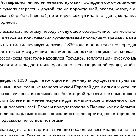
 Реставрацию, лично ей ненавистную как последний обломок законн
 сумела стерпеть и другой, ею же порожденной, власти, которую о
ика в борьбе с Европой, но которую сокрушила в тот день, когда вм
подином.
о высказать по этому поводу следующее соображение. Как могло сл
, а также ее политических руководителей последнего времени наше
ил и отметил великую иллюзию 1830 года и остается с тех пор еди
жет, в своем окружении, неизменно сопротивляющимся ее соблазну
на российском престоле находился Государь, воплотивший русскую м
усская мысль достаточно удалена от революционной среды, чтобы
видел с 1830 года, Революция не преминула осуществить пункт за 
ниями, принесенные монархической Европой для июльских установ
ыли захвачены и использованы Революцией для замышляемого ею п
али в более или менее искусные дипломатические отношения с псе
и дипломаты всей Европы присутствовали в Париже как любопытн
ели на парламентских состязаниях в красноречии, революционная
 подрывала почву под их ногами.
вная задача этой партии, в течение последних восемнадцати лет, з