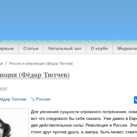
тервью
Статьи
Читальный зал
О клубе
Медиага
ал
Россия и революция (Фёдор Тютчев)
люция (Фёдор Тютчев)
2015
Фёдор Тютчев
Россия
Для уяснения сущности огромного потрясения, охв
вот что следовало бы себе сказать. Уже давно в Ев
две действительные силы: Революция и Россия. Эти
стоят друг против друга, а завтра, быть может, схва