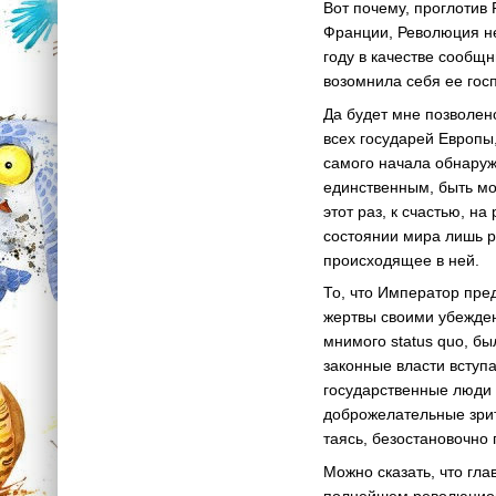
Вот почему, проглотив
Франции, Революция не
году в качестве сообщн
возомнила себя ее гос
Да будет мне позволен
всех государей Европы
самого начала обнаруж
единственным, быть мо
этот раз, к счастью, 
состоянии мира лишь р
происходящее в ней.
То, что Император пред
жертвы своими убежде
мнимого status quo, б
законные власти вступ
государственные люди 
доброжелательные зрит
таясь, безостановочно
Можно сказать, что гла