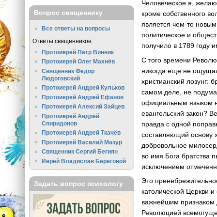
Человеческое я, желаю
Вопрос священнику
кроме собственного во
является чем-то новым
Все ответы на вопросы
политическое и общест
Ответы священников:
получило в 1789 году 
Протоиерей Пётр Винник
С того времени Револю
Протоиерей Олег Махнёв
никогда еще не ощущал
Священник Федор
Людоговский
христианский лозунг: 
Протоиерей Андрей Кульков
самом деле, не подума
Протоиерей Андрей Ефанов
официальным языком на
Протоиерей Алексий Зайцев
евангельский закон? В
Протоиерей Андрей
правда с одной поправ
Спиридонов
Протоиерей Андрей Ткачёв
составляющий основу х
Протоиерей Василий Мазур
добровольное милосер
Священник Сергий Бегиян
во имя Бога братства 
Иерей Владислав Береговой
исключением отмеченны
Это пренебрежительное
Задать вопрос психологу
католической Церкви и 
важнейшим признаком 
Революцией всемогущес