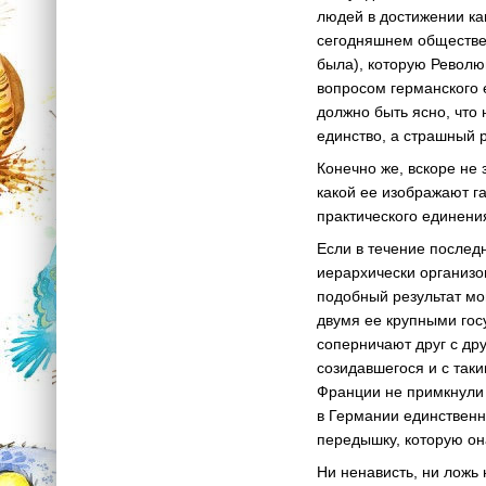
людей в достижении ка
сегодняшнем обществе 
была), которую Революц
вопросом германского е
должно быть ясно, что
единство, а страшный 
Конечно же, вскоре не 
какой ее изображают г
практического единени
Если в течение послед
иерархически организо
подобный результат мо
двумя ее крупными гос
соперничают друг с др
созидавшегося и с так
Франции не примкнули 
в Германии единствен
передышку, которую он
Ни ненависть, ни ложь 