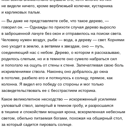
не видели ничего, кроме верблюжьей колючки, кустарника
и карликовых пальм.
— Вы даже не представляете себе, что такое дерево, —
говорил он. — Однажды по прихоти случая дерево выросло
в заброшенной лачуге без окон и отправилось на поиски света.
Человеку нужен воздух, рыбе — вода, а дереву — свет. Корнями
оно уходит в землю, а ветвями к звездам, оно — путь,
соединяющий нас с небом. Дерево, о котором я рассказываю,
родилось слепым, но и в темноте оно сумело набраться сил
и поползло на ощупь от стены к стене. Запечатлевая свою боль
искривлениями ствола. Наконец оно добралось до окна
в потолке, разбило его и потянулось к солнцу, прямое, как
колонна. Я видел его победу со стороны и мог только
засвидетельствовать ее с бесстрастием историка.
Какое великолепное несходство — искореженный усилиями
узловатый ствол, запертый в темном гробу, и разросшаяся
в тишине и спокойствии мощная крона, вскормленная небесным
светом, обильно питаемая богами, похожая на обширный стол,
за который садится пировать солнце.