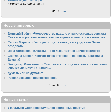
Талант внушать и вера
7 месяцев 19 часов
назад
1 из 20
→
Новые интервью
Дмитрий Бабич: «Человечество надело очки из осколков зеркала
Снежной Королевы, позволяющие видеть только злое и мелкое»
Сергей Марнов: «Господь создал семью, а государство Он не
создавал»
Инна Андреева: «Счастье – это быть частью единого целого»
Светлана Коппел-Ковтун: Точка стояния — вечность (Екатерина
Демина)
Владимир Романенко: «Счастье – это когда оказывается что твои
юношеские мечты сбылись»
Думать или не думать?
Распадающаяся нравственность
1 из 10
→
Новые статьи
У Владыки Феодосия случился сердечный приступ