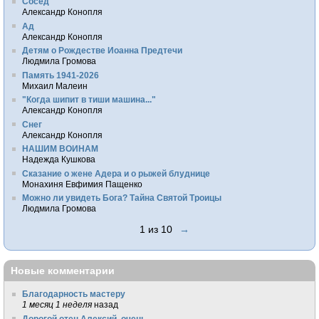
Сосед
Александр Конопля
Ад
Александр Конопля
Детям о Рождестве Иоанна Предтечи
Людмила Громова
Память 1941-2026
Михаил Малеин
"Когда шипит в тиши машина..."
Александр Конопля
Снег
Александр Конопля
НАШИМ ВОИНАМ
Надежда Кушкова
Сказание о жене Адера и о рыжей блуднице
Монахиня Евфимия Пащенко
Можно ли увидеть Бога? Тайна Святой Троицы
Людмила Громова
1 из 10
→
Новые комментарии
Благодарность мастеру
1 месяц 1 неделя
назад
Дорогой отец Алексий, очень