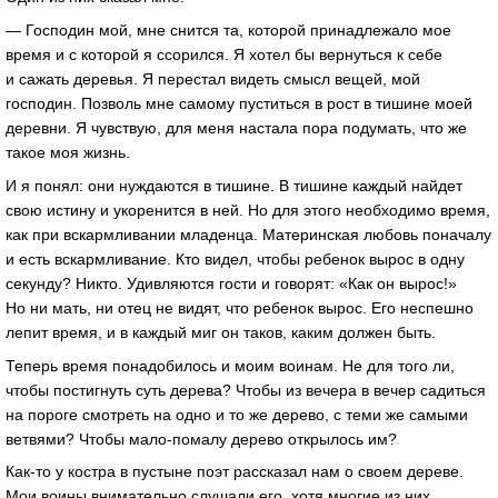
— Господин мой, мне снится та, которой принадлежало мое
время и с которой я ссорился. Я хотел бы вернуться к себе
и сажать деревья. Я перестал видеть смысл вещей, мой
господин. Позволь мне самому пуститься в рост в тишине моей
деревни. Я чувствую, для меня настала пора подумать, что же
такое моя жизнь.
И я понял: они нуждаются в тишине. В тишине каждый найдет
свою истину и укоренится в ней. Но для этого необходимо время,
как при вскармливании младенца. Материнская любовь поначалу
и есть вскармливание. Кто видел, чтобы ребенок вырос в одну
секунду? Никто. Удивляются гости и говорят: «Как он вырос!»
Но ни мать, ни отец не видят, что ребенок вырос. Его неспешно
лепит время, и в каждый миг он таков, каким должен быть.
Теперь время понадобилось и моим воинам. Не для того ли,
чтобы постигнуть суть дерева? Чтобы из вечера в вечер садиться
на пороге смотреть на одно и то же дерево, с теми же самыми
ветвями? Чтобы мало-помалу дерево открылось им?
Как-то у костра в пустыне поэт рассказал нам о своем дереве.
Мои воины внимательно слушали его, хотя многие из них