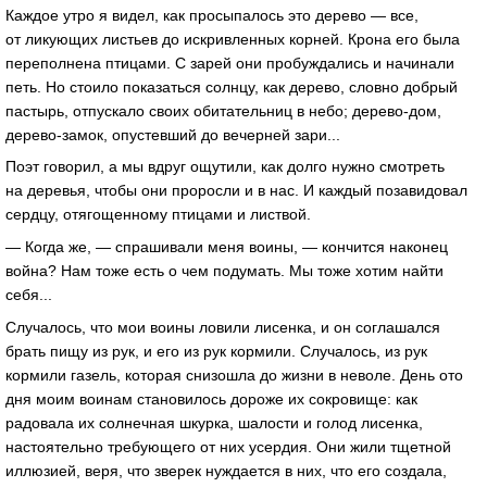
Каждое утро я видел, как просыпалось это дерево — все,
от ликующих листьев до искривленных корней. Крона его была
переполнена птицами. С зарей они пробуждались и начинали
петь. Но стоило показаться солнцу, как дерево, словно добрый
пастырь, отпускало своих обитательниц в небо; дерево-дом,
дерево-замок, опустевший до вечерней зари...
Поэт говорил, а мы вдруг ощутили, как долго нужно смотреть
на деревья, чтобы они проросли и в нас. И каждый позавидовал
сердцу, отягощенному птицами и листвой.
— Когда же, — спрашивали меня воины, — кончится наконец
война? Нам тоже есть о чем подумать. Мы тоже хотим найти
себя...
Случалось, что мои воины ловили лисенка, и он соглашался
брать пищу из рук, и его из рук кормили. Случалось, из рук
кормили газель, которая снизошла до жизни в неволе. День ото
дня моим воинам становилось дороже их сокровище: как
радовала их солнечная шкурка, шалости и голод лисенка,
настоятельно требующего от них усердия. Они жили тщетной
иллюзией, веря, что зверек нуждается в них, что его создала,