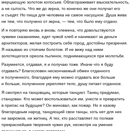
мерцающую золотом колосьев. Облагораживает взыскательность,
а не сытость. Что же до зерна, то конечно же они получат его
и съедят. Но пища для человека не самое насущное. Душа жива
не тем, что получено от зерна, — тем, что было ему отдано.
И я повторяю вновь и вновь: племена, что довольствуются
чужими сказаниями, едят чужой хлеб и нанимают за деньги
архитекторов, желая построить себе город, достойны презрения.
Я называю их стоячим болотом. И не вижу над ними
золотящегося ореола пылинок, поднимающихся при молотьбе.
Разумеется, отдавая, я и получаю тоже. Иначе что я буду
отдавать? Благословен нескончаемый обмен отданного
и полученного, благодаря ему можно отдавать все больше
и больше, полученное укрепляет тело, душу питает отданное.
Я смотрел на танцовщиц, которые танцуют. Танец придуман,
станцован. Кто может воспользоваться им, унести и превратить
в припас на будущее? Он миновал, как пожар. Но я назову
благородным народ, танцующий свои танцы, хоть нет для них
ни закромов, ни житниц. А тех, кто расставляет по полкам
прекраснейшие творения чужих рук, несмотря на умение