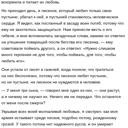
вскормила и питает их любовь.
Но приходил день, и лисенок, который любил только свою
пустыню, убегал к ней, и пустыней становилось человеческое
сердце. Я видел, как посланный в засаду воин погиб, потому что
ему не захотелось защищаться. Нам принесли весть о его
гибели, и мне вспомнились загадочные слова, какими он ответил
на утешения товарищей после бегства его лисенка, — ему
советовали поймать другого, а он ответил: «Нужно слишком
много терпения не для того, чтобы поймать, для того, чтобы
любить его».
Они устали от лисят и газелей, когда поняли, что тратиться
на них бесполезно, потому что лисенок любит пустыню,
но ни пустыня, ни лисенок не нуждаются в человеке.
— У меня три сына, — говорил мне один из них, — они растут,
а я ничему не научил их. Ничего им не передал. Что останется
от меня после смерти?
Укрывая всех моей молчаливой любовью, я смотрел, как моя
армия истаивает среди песков, подобно потоку, рожденному
грозой. У такого потока нет надежного русла, и он умирает