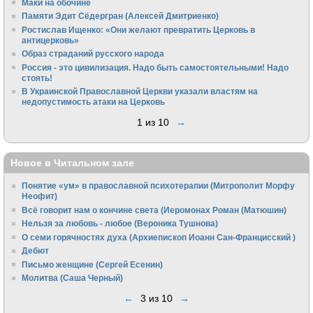
Маки на обочине
Памяти Эдит Сёдергран (Алексей Дмитриенко)
Ростислав Ищенко: «Они желают превратить Церковь в
антицерковь»
Образ страданий русского народа
Россия - это цивилизация. Надо быть самостоятельными! Надо
стоять!
В Украинской Православной Церкви указали властям на
недопустимость атаки на Церковь
1 из 10
→
Новое в Читальном зале
Понятие «ум» в православной психотерапии (Митрополит Морфу
Неофит)
Всё говорит нам о кончине света (Иеромонах Роман (Матюшин)
Нельзя за любовь - любое (Вероника Тушнова)
О семи горячностях духа (Архиепископ Иоанн Сан-Францисский )
Дебют
Письмо женщине (Сергей Есенин)
Молитва (Саша Черный)
←
3 из 10
→