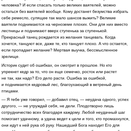
человека? И если спасать только великих ваятелей, можно
остаться без ваятелей вообще. Кому достанет безумства избрать
себе ремесло, сулящее так мало шансов выжить? Великие
ваятели поднимаются на черноземе плохих. Они для них вместо
лестницы и поднимают вверх ступенька за ступенькой.
Прекрасный танец рождается из желания танцевать. Когда
хочется, танцуют все, даже те, кто танцует плохо. А что остается,
если пропадает желание? Мертвая выучка, бессмысленное
зрелище.
Историк судит об ошибках, он смотрит в прошлое. Но кто
упрекнет кедр за то, что он еще семечко, росток или растет
не так, как надо? Его дело расти. Ошибка за ошибкой,
и поднимается кедровый лес, благоухающий в ветреный день
птицами.
— Я тебе уже говорил, — добавил отец, — неудача одного, успех
другого, — не утруждай себя, не дели. Плодотворно лишь
сотрудничество всех благодаря каждому. Любой неудачный шаг
помогает удачному, а удача ведет к цели и того, кто промахнулся,
они идут к ней рука об руку. Нашедший Бога находит Его для