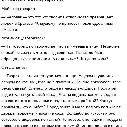
восхищаться, я назову варваром.
Мой отец говорил:
— Человек — это тот, кто творит. Сотворчество превращает
людей в братьев. Живущему не принесет покоя сделанный
им запас.
Моему отцу возразили:
— Ты говоришь о творчестве, что ты имеешь в виду? Немногие
способны создать что-то выдающееся. Ты, стало быть,
обращаешься к немногим. А остальные? Что делать им?
Отец ответил:
— Творить — значит оступиться в танце. Неудачно ударить
резцом по камню. Дело не в движении. Усилие показалось тебе
бесплодным? Слепец, отойди на несколько шагов. Посмотри
издалека на суетливый город. Что ты видишь, кроме усердия
и золотистого ореола пыли над занятыми работой? Как тут
различить, кто ошибся? Народ занят, и мало-помалу возникают
дворцы, водоемы и висячие сады. Волшебство искусных рук
сотворило шедевры, не так ли? Но поверь мне, удачи и неудачи
равно сотворили их, потому как, подумай, можно ли расчленить