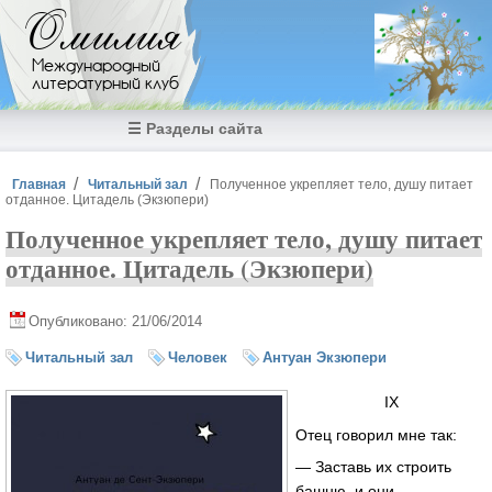
Перейти к основному содержанию
Омилия
Международный
литературный клуб
☰ Разделы сайта
Вы здесь
Главная
Читальный зал
Полученное укрепляет тело, душу питает
отданное. Цитадель (Экзюпери)
Полученное укрепляет тело, душу питает
отданное. Цитадель (Экзюпери)
Опубликовано: 21/06/2014
Читальный зал
Человек
Антуан Экзюпери
IX
Отец говорил мне так:
— Заставь их строить
башню, и они