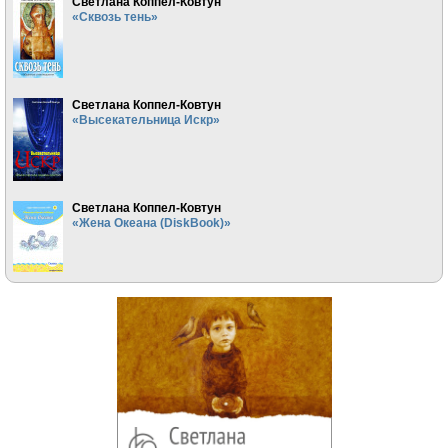
Светлана Коппел-Ковтун
«Сквозь тень»
Светлана Коппел-Ковтун
«Высекательница Искр»
Светлана Коппел-Ковтун
«Жена Океана (DiskBook)»