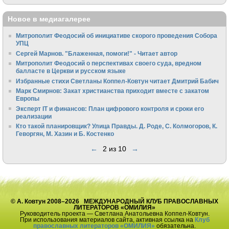
Новое в медиагалерее
Митрополит Феодосий об инициативе скорого проведения Собора
УПЦ
Сергей Марнов. "Блаженная, помоги!" - Читает автор
Митрополит Феодосий о перспективах своего суда, вредном
балласте в Церкви и русском языке
Избранные стихи Светланы Коппел-Ковтун читает Дмитрий Бабич
Марк Смирнов: Закат христианства приходит вместе с закатом
Европы
Эксперт IT и финансов: План цифрового контроля и сроки его
реализации
Кто такой планировщик? Улица Правды. Д. Роде, С. Колмогоров, К.
Геворгян, М. Хазин и Б. Костенко
←
2 из 10
→
© А. Ковтун 2008–2026 МЕЖДУНАРОДНЫЙ КЛУБ ПРАВОСЛАВНЫХ
ЛИТЕРАТОРОВ «ОМИЛИЯ»
Руководитель проекта — Светлана Анатольевна Коппел-Ковтун.
При использования материалов сайта, активная ссылка на
Клуб
православных литераторов «ОМИЛИЯ»
обязательна.