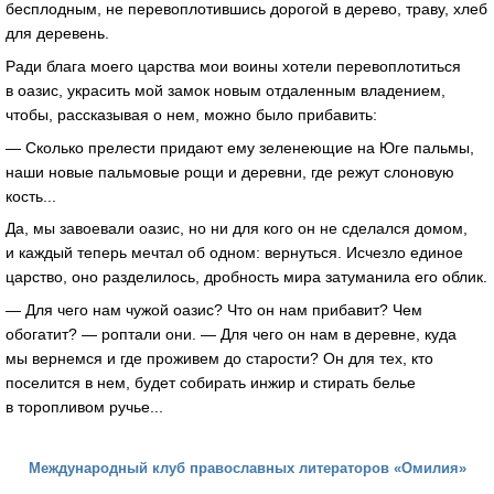
бесплодным, не перевоплотившись дорогой в дерево, траву, хлеб
для деревень.
Ради блага моего царства мои воины хотели перевоплотиться
в оазис, украсить мой замок новым отдаленным владением,
чтобы, рассказывая о нем, можно было прибавить:
— Сколько прелести придают ему зеленеющие на Юге пальмы,
наши новые пальмовые рощи и деревни, где режут слоновую
кость...
Да, мы завоевали оазис, но ни для кого он не сделался домом,
и каждый теперь мечтал об одном: вернуться. Исчезло единое
царство, оно разделилось, дробность мира затуманила его облик.
— Для чего нам чужой оазис? Что он нам прибавит? Чем
обогатит? — роптали они. — Для чего он нам в деревне, куда
мы вернемся и где проживем до старости? Он для тех, кто
поселится в нем, будет собирать инжир и стирать белье
в торопливом ручье...
Международный клуб православных литераторов «Омилия»