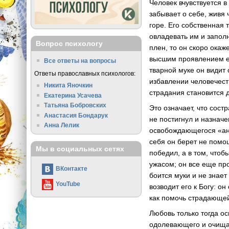
Человек вчувствуется в
забывает о себе, живя
горе. Его собственная 
овладевать им и заполн
Вопрос психологу
плен, то он скоро ока
высшим проявлением ег
Все ответы на вопросы
тварной муке он видит 
Ответы православных психологов:
избавлении человечест
Никита Яночкин
страдания становится 
Екатерина Усачева
Татьяна Бобровских
Это означает, что сост
Анастасия Бондарук
не постигнул и назнач
Анна Лелик
освобождающегося «анг
себя он берет не помощ
Мы в социальных сетях
победил, а в том, что
ужасом; он все еще про
ВКонтакте
боится муки и не знает
YouTube
возводит его к Богу: о
как помочь страдающей
Любовь только тогда о
одолевающего и очищаю