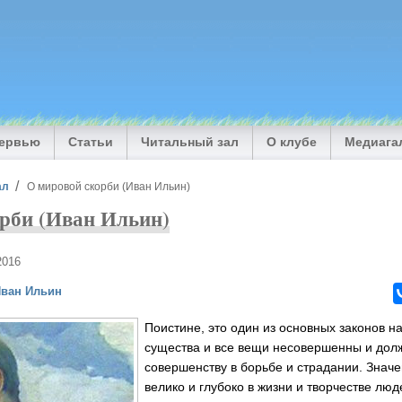
тервью
Статьи
Читальный зал
О клубе
Медиага
ал
О мировой скорби (Иван Ильин)
рби (Иван Ильин)
2016
ван Ильин
Поистине, это один из основных законов н
существа и все вещи несовершенны и долж
совершенству в борьбе и страдании. Значе
велико и глубоко в жизни и творчестве лю