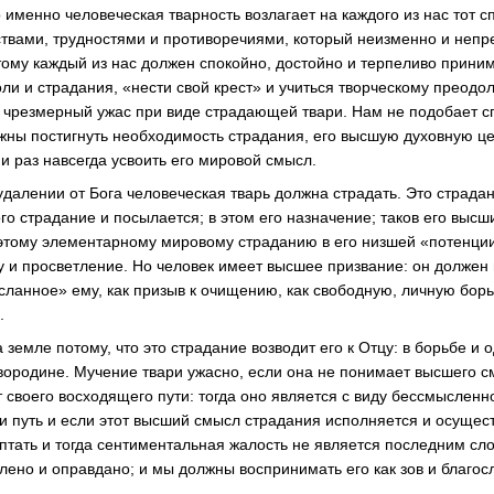
 именно человеческая тварность возлагает на каждого из нас тот с
твами, трудностями и противоречиями, который неизменно и неп
тому каждый из нас должен спокойно, достойно и терпеливо приним
ли и страдания, «нести свой крест» и учиться творческому преод
в чрезмерный ужас при виде страдающей твари. Нам не подобает 
лжны постигнуть необходимость страдания, его высшую духовную ц
и раз навсегда усвоить его мировой смысл.
далении от Бога человеческая тварь должна страдать. Это страдани
того страдание и посылается; в этом его назначение; таков его выс
этому элементарному мировому страданию в его низшей «потенции
бу и просветление. Но человек имеет высшее призвание: он должен
сланное» ему, как призыв к очищению, как свободную, личную борь
.
 земле потому, что это страдание возводит его к Отцу: в борьбе и
вородине. Мучение твари ужасно, если она не понимает высшего с
 своего восходящего пути: тогда оно является с виду бессмысленн
и путь и если этот высший смысл страдания исполняется и осущест
оптать и тогда сентиментальная жалость не является последним сл
лено и оправдано; и мы должны воспринимать его как зов и благос