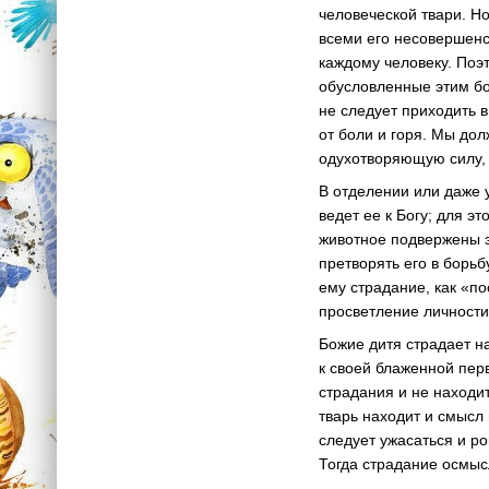
человеческой твари. Но
всеми его несовершенс
каждому человеку. Поэ
обусловленные этим бо
не следует приходить 
от боли и горя. Мы до
одухотворяющую силу, 
В отделении или даже у
ведет ее к Богу; для э
животное подвержены 
претворять его в борь
ему страдание, как «по
просветление личности
Божие дитя страдает на
к своей блаженной пер
страдания и не находит
тварь находит и смысл 
следует ужасаться и р
Тогда страдание осмыс