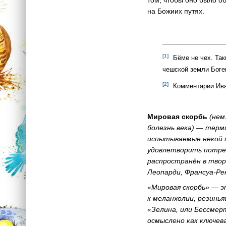
на Божиих путях.
_________________
[1]
Бёме не чех. Так
чешской земли Боге
[2]
Комментарии Ивана
Мировая скорбь
(нем
болезнь века) — терм
испытываемые некой п
удовлетворить потре
распространён в твор
Леопарди, Франсуа-Ре
«Мировая скорбь» — э
к меланхолии, резинь
«Зелина, или Бессмерт
осмыслено как ключев