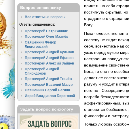
принять на себя страда
Вопрос священнику
постигнуть скрытый, но
Все ответы на вопросы
страданию о страдании 
Ответы священников:
Богу...
Протоиерей Пётр Винник
Пока человек пленен и
Протоиерей Олег Махнёв
сослепу не видит исход
Священник Федор
себя, вознестись над с
Людоговский
ужас перед мукою мира 
Протоиерей Андрей Кульков
Протоиерей Андрей Ефанов
настроения поведут его
Протоиерей Алексий Зайцев
возмущение свойственн
Протоиерей Андрей
Бога, то оно не освобо
Спиридонов
делает ее восставшею т
Протоиерей Андрей Ткачёв
разуму и уходит в отв
Протоиерей Василий Мазур
него нет. Созерцание д
Священник Сергий Бегиян
Иерей Владислав Береговой
погреба безнадежности
аффектированный, выз
Задать вопрос психологу
становится безбожною,
философии и литератур
Только любовь освобож