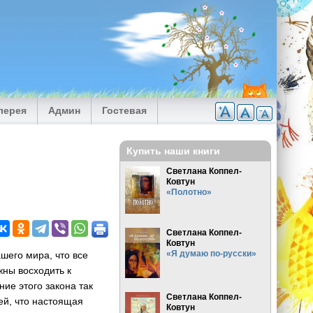
лерея
Админ
Гостевая
Купить наши книги
Светлана Коппел-
Ковтун
«Полотно»
Светлана Коппел-
Ковтун
«Я думаю по-русски»
ашего мира, что все
ны восходить к
ние этого закона так
Светлана Коппел-
дей, что настоящая
Ковтун