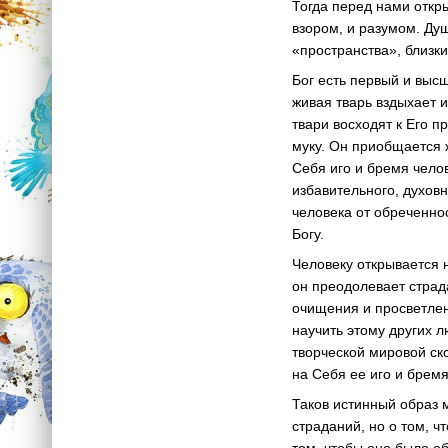
Тогда перед нами откр
взором, и разумом. Ду
«пространства», близки
Бог есть первый и высш
живая тварь вздыхает и
твари восходят к Его п
муку. Он приобщается 
Себя иго и бремя чело
избавительного, духовн
человека от обреченно
Богу.
Человеку открывается н
он преодолевает страда
очищения и просветлен
научить этому других 
творческой мировой ско
на Себя ее иго и бремя
Таков истинный образ м
страданий, но о том, 
том, чтобы оно было о