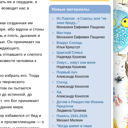
ть ее и сердцем, и
 возводит нас в
Новые материалы
Из Павлов - в Савлы, или "не
 как созданная им
зная броду..."
Монахиня Евфимия Пащенко
ре, ибо вздохи и стоны
Мастера
вь и плоть, дыхание и
Монахиня Евфимия Пащенко
рью. Он принимает на
Вокруг Солнца
Илья Криштул
ождающего,
Царской Семье
ь отпавшего и слепого
Надежда Кушкова
озвести человека к
Зовут... зовут они меня
Надежда Кушкова
Первый луч
о избрать его. Тогда
Александр Конопля
к творческого
Сосед
Александр Конопля
отом он пытается
Ад
 до истинной, до
Александр Конопля
т, что Бог принимает
Детям о Рождестве Иоанна
Предтечи
радание мира.
Людмила Громова
ир избавился от бед и
Память 1941-2026
Михаил Малеин
м и просветляющим — о
"Когда шипит в тиши
шилось и завершилось