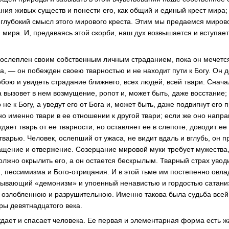
ния живых существ и понести его, как общий и единый крест мира;
 глубокий смысл этого мирового креста. Этим мы предаемся мировой
мира. И, предаваясь этой скорби, наш дух возвышается и вступает
 ослеплен своим собственным личным страданием, пока он мечетс
а, — он побежден своею тварностью и не находит пути к Богу. Он 
обою и увидеть страдание ближнего, всех людей, всей твари. Снача
вызовет в нем возмущение, ропот и, может быть, даже восстание; и
 не к Богу, а уведут его от Бога и, может быть, даже подвигнут его 
о именно твари в ее отношении к другой твари; если же оно напра
ждает тварь от ее тварности, но оставляет ее в слепоте, доводит е
варью. Человек, ослепший от ужаса, не видит вдаль и вглубь, он п
ращение и отвержение. Созерцание мировой муки требует мужества,
олжно окрылить его, а он остается бескрылым. Тварный страх увод
, пессимизма и Бого-отрицания. И в этой тьме им постепенно овла
ывающий «демонизм» и упоенный ненавистью и гордостью сатаниз
 озлобленною и разрушительною. Именно такова была судьба все
ы девятнадцатого века.
дает и спасает человека. Ее первая и элементарная форма есть ж