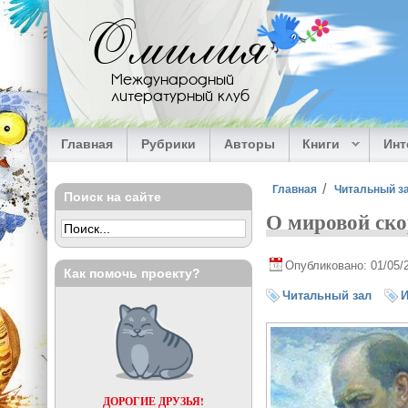
Перейти к основному содержанию
Омилия
Международный
литературный клуб
Главная
Рубрики
Авторы
Книги
Ин
Вы здесь
Главная
Читальный з
Поиск на сайте
О мировой ско
Опубликовано: 01/05/
Как помочь проекту?
Читальный зал
И
ДОРОГИЕ ДРУЗЬЯ!