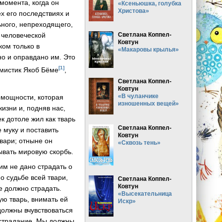
 момента, когда он
«Ксеньюшка, голубка
Христова»
ех его последствиях и
льного, непреходящего,
 человеческой
Светлана Коппел-
Ковтун
ком только в
«Макаровы крылья»
но и оправдано им. Это
[1]
 мистик Якоб Бёме
,
Светлана Коппел-
Ковтун
«В чуланчике
помощности, которая
изношенных вещей»
жизни и, подняв нас,
к дотоле жил как тварь
Светлана Коппел-
е муку и поставить
Ковтун
вари; отныне он
«Сквозь тень»
тывать мировую скорбь.
 им не дано страдать о
о судьбе всей твари,
Светлана Коппел-
Ковтун
е должно страдать.
«Высекательница
ую тварь, внимать ей
Искр»
олжны вчувствоваться
 страдание. Мы должны