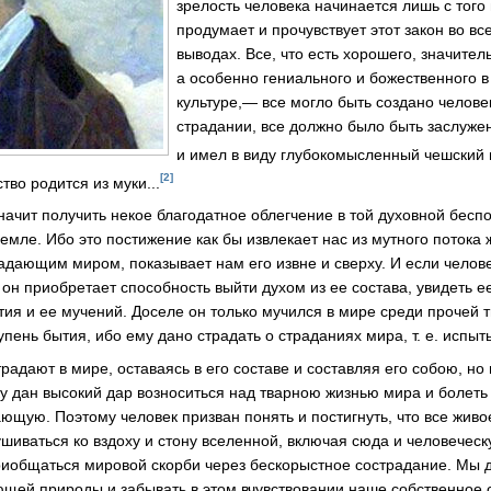
зрелость человека начинается лишь с того
продумает и прочувствует этот закон во вс
выводах. Все, что есть хорошего, значите
а особенно гениального и божественного в
культуре,— все могло быть создано челове
страдании, все должно было быть заслуже
и имел в виду глубокомысленный чешский
[2]
ство родится из муки...
значит получить некое благодатное облегчение в той духовной бес
емле. Ибо это постижение как бы извлекает нас из мутного потока 
радающим миром, показывает нам его извне и сверху. И если челове
 он приобретает способность выйти духом из ее состава, увидеть е
тия и ее мучений. Доселе он только мучился в мире среди прочей т
пень бытия, ибо ему дано страдать о страданиях мира, т. е. испы
радают в мире, оставаясь в его составе и составляя его собою, но
у дан высокий дар возноситься над тварною жизнью мира и болеть 
ающую. Поэтому человек призван понять и постигнуть, что все живо
шиваться ко вздоху и стону вселенной, включая сюда и человеческ
иобщаться мировой скорби через бескорыстное сострадание. Мы д
ющей природы и забывать в этом вчувствовании наше собственное