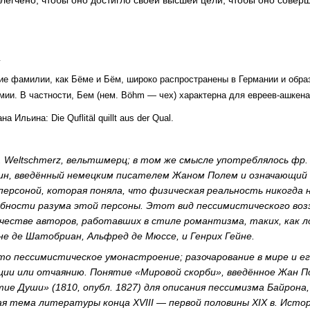
_
ие фамилии, как Бёме и Бём, широко распространены в Германии и обра
мии. В частности, Бем (нем. Böhm — чех) характерна для евреев-ашкена
 Ильина: Die Quflitäl quillt aus der Qual.
. Weltschmerz, вельтшмерц; в том же смысле употреблялось фр. 
ин, введённый немецким писателем Жаном Полем и означающий 
ерсоной, которая поняла, что физическая реальность никогда
бности разума этой персоны. Этот вид пессимистического воз
честве авторов, работавших в стиле романтизма, таких, как л
не де Шатобриан, Альфред де Мюссе, и Генрих Гейне.
то пессимистическое умонастроение; разочарование в мире и е
яции или отчаянию. Понятие «Мировой скорби», введённое Жан П
ие Души» (1810, опубл. 1827) для описания пессимизма Байрона
ая тема литературы конца XVIII — первой половины XIX в. Исто