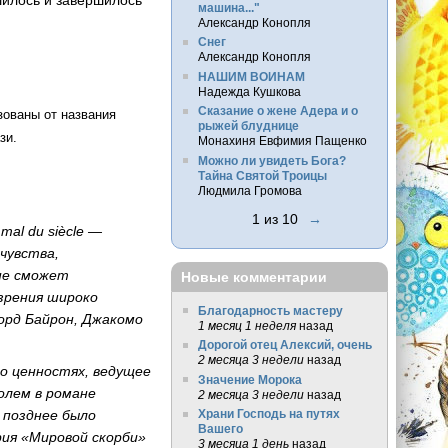
машина..."
Александр Конопля
Снег
Александр Конопля
НАШИМ ВОИНАМ
Надежда Кушкова
Сказание о жене Адера и о
зованы от названия
рыжей блуднице
зи.
Монахиня Евфимия Пащенко
Можно ли увидеть Бога?
Тайна Святой Троицы
Людмила Громова
1 из 10
→
mal du siècle —
чувства,
 не сможет
Новые комментарии
зрения широко
Благодарность мастеру
орд Байрон, Джакомо
1 месяц 1 неделя
назад
Дорогой отец Алексий, очень
2 месяца 3 недели
назад
го ценностях, ведущее
Значение Морока
олем в романе
2 месяца 3 недели
назад
, позднее было
Храни Господь на путях
Вашего
рия «Мировой скорби»
3 месяца 1 день
назад