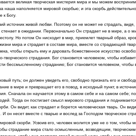
ывается великая творческая мистерия мира и мы можем воспринима
ша наша наполняется мировой скорбью; и эта скорбь действительно
е к Богу.
ий источник живой любви. Поэтому он не может не страдать, видя,
 стенает в ожидании. Первоначально Он страдает не в мире, а о ми
рестолу. Но потом Он нисходит в мир, приемлет тварный образ, кро
жизни мира и страдает в составе мира, вместе со страдающей тва
века, чтобы открыть ему и даровать божественное искусство освоб
о-творческого страдания. Бог становится человеком, чтобы избавит
сти бессмысленному страданию; Бог становится человеком, чтобы в
овый путь; он должен увидеть его, свободно признать его и свободн
ние в мире и превращает его в повод, в исходный пункт, в источни
ия. Сначала он научается этому в самом себе и на самом себе; п
людей. Тогда он постигает смысл мирового страдания и поднимается
рби. Он видит, как страдает и борется человеческая тварь. Он види
. И он несет вместе с тварью и вослед за Господом творческое ст
ировой скорби. Усвоив его, человек молится уже не о том, чтобы м
чтобы страдание мира стало осмысленным, возводящим, творчески
блегчено, чтобы оно достигло своей высшей цели, чтобы оно совер