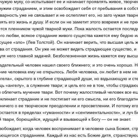
 чужую муку, со-испытывает ее и начинает проявлять живое, творче
 чужим страданием, и этим освобождает себя от пребывания в собс
тварность уже не связывает и не ослепляет его, но зато чужая твар
ять его жизнь и душу. И если он не заметит этого вовремя и не пр
жется пленником чужой тварной муки. Пока жалость остается после
о любви, всякое страдание живого существа кажется ему бедою ил
сущее «зло» (Лев Толстой). Он начинает верить, что высшая цель ж
ва от страдания. Он уже не может видеть страдающее существо, и
для него главной задачей. Безболезненная жизнь кажется ему выс
радательный человек нашел своего ближнего; и это очень хорошо. 
ение человека ему не открылось. Любя человека, он любит в нем н
ела», скрытого в глубине страдающей души, но вздыхающую и ст
ь «ангелу», а служение твари; и цель его не в том, чтобы страдаю
бы облегчить мучение твари. Вот почему жалостливый человек все е
клинает страдание и не постигает ни его смысла, ни его благодатн
 ничего о ее творческом преодолении и просветлении. И потому ег
н остается в пределах «гуманности» и «сентиментальности», и луч Б
 твари, борющейся, идущей и взывающей к Богу — он не знает.
свобождает, когда человек воспринимает в человеке сына Божия, с
щегося страданием. Каждый из нас есть Божие дитя, странствую