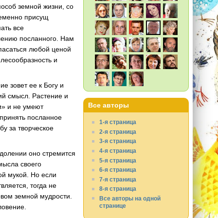
пособ земной жизни, со
ременно присущ
ать все
олению посланного. Нам
спасаться любой ценой
елесообразность и
е зовет ее к Богу и
ший смысл. Растение и
Все авторы
» и не умеют
 принять посланное
1-я страница
бу за творческое
2-я страница
3-я страница
4-я страница
 одолении оно стремится
5-я страница
мысла своего
6-я страница
ой мукой. Но если
7-я страница
вляется, тогда не
8-я страница
овом земной мудрости.
Все авторы на одной
странице
ловение.