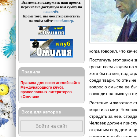
Вы можете поддержать наш проект,
перечислив доступную вам сумму на
наш счёт.
Кроме того, вы можете разместить
на своём сайте
наш баннер.
когда говорил, что каче
Постигнуть этот закон 
грозит всем людям на з
Правила
хотя бы на миг, над ст
среди твари, то отныне
Правила для посетителей сайта
вопрос о смысле ее бы
Международного клуба
православных литераторов
восходит на высшую сту
«Омилия»
Растение и животное ст
мире и за мир. Человек
Вход для авторов
страдать за нее, страд
Человек должен прислу
Войти на сайт
открытым сердцем и пр
в муку и жалобы стена