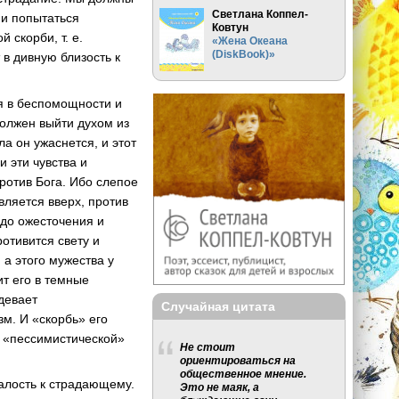
Светлана Коппел-
 и попытаться
Ковтун
 скорби, т. е.
«Жена Океана
(DiskBook)»
 в дивную близость к
я в беспомощности и
должен выйти духом из
ла он ужаснется, и этот
 эти чувства и
против Бога. Ибо слепое
вляется вверх, против
е до ожесточения и
ротивится свету и
 а этого мужества у
ит его в темные
девает
Случайная цитата
м. И «скорбь» его
й «пессимистической»
Не стоит
ориентироваться на
общественное мнение.
алость к страдающему.
Это не маяк, а