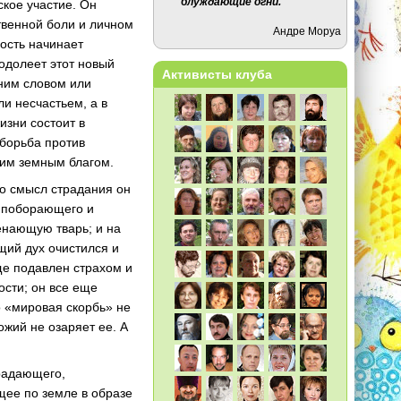
блуждающие огни.
ское участие. Он
твенной боли и личном
Андре Моруа
ность начинает
еодолеет этот новый
Активисты клуба
дним словом или
и несчастьем, а в
изни состоит в
 борьба против
шим земным благом.
Но смысл страдания он
е поборающего и
енающую тварь; и на
щий дух очистился и
ще подавлен страхом и
ости; он все еще
о «мировая скорбь» не
ожий не озаряет ее. А
традающего,
щее по земле в образе