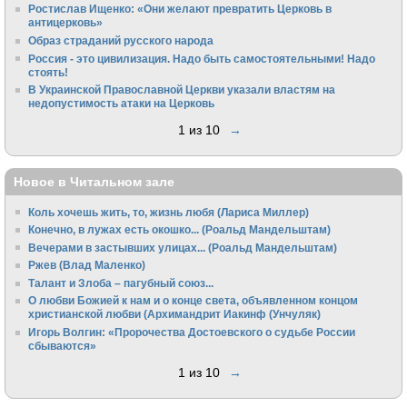
Ростислав Ищенко: «Они желают превратить Церковь в
антицерковь»
Образ страданий русского народа
Россия - это цивилизация. Надо быть самостоятельными! Надо
стоять!
В Украинской Православной Церкви указали властям на
недопустимость атаки на Церковь
1 из 10
→
Новое в Читальном зале
Коль хочешь жить, то, жизнь любя (Лариса Миллер)
Конечно, в лужах есть окошко... (Роальд Мандельштам)
Вечерами в застывших улицах... (Роальд Мандельштам)
Ржев (Влад Маленко)
Талант и Злоба – пагубный союз...
О любви Божией к нам и о конце света, объявленном концом
христианской любви (Архимандрит Иакинф (Унчуляк)
Игорь Волгин: «Пророчества Достоевского о судьбе России
сбываются»
1 из 10
→