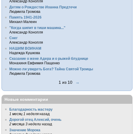
Александр Конопля
Детям о Рождестве Иоанна Предтечи
Людмила Громова
Память 1941-2026
Михаил Малеин
"Когда шипит в тиши машина..."
Александр Конопля
Снег
Александр Конопля
НАШИМ ВОИНАМ
Надежда Кушкова
Сказание о жене Адера и о рыжей блуднице
Монахиня Евфимия Пащенко
Можно ли увидеть Бога? Тайна Святой Троицы
Людмила Громова
1 из 10
→
Новые комментарии
Благодарность мастеру
1 месяц 1 неделя
назад
Дорогой отец Алексий, очень
2 месяца 3 недели
назад
Значение Морока