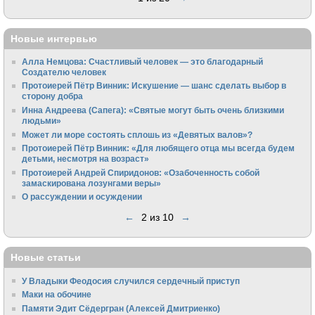
Новые интервью
Алла Немцова: Счастливый человек — это благодарный
Создателю человек
Протоиерей Пётр Винник: Искушение — шанс сделать выбор в
сторону добра
Инна Андреева (Сапега): «Святые могут быть очень близкими
людьми»
Может ли море состоять сплошь из «Девятых валов»?
Протоиерей Пётр Винник: «Для любящего отца мы всегда будем
детьми, несмотря на возраст»
Протоиерей Андрей Спиридонов: «Озабоченность собой
замаскирована лозунгами веры»
О рассуждении и осуждении
←
2 из 10
→
Новые статьи
У Владыки Феодосия случился сердечный приступ
Маки на обочине
Памяти Эдит Сёдергран (Алексей Дмитриенко)