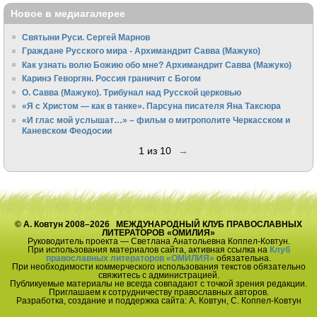
Новое в медиагалерее
Святыни Руси. Сергей Марнов
Граждане Русского мира - Архимандрит Савва (Мажуко)
Как узнать волю Божию обо мне? Архимандрит Савва (Мажуко)
Каринэ Геворгян. Россия граничит с Богом
О. Савва (Мажуко). Трибунал над Русской церковью
«Я с Христом — как в танке». Парсуна писателя Яна Таксюра
«И глас мой услышат…» – фильм о митрополите Черкасском и
Каневском Феодосии
1 из 10
→
© А. Ковтун 2008–2026 МЕЖДУНАРОДНЫЙ КЛУБ ПРАВОСЛАВНЫХ
ЛИТЕРАТОРОВ «ОМИЛИЯ»
Руководитель проекта — Светлана Анатольевна Коппел-Ковтун.
При использования материалов сайта, активная ссылка на
Клуб
православных литераторов «ОМИЛИЯ»
обязательна.
При необходимости коммерческого использования текстов обязательно
свяжитесь с администрацией.
Публикуемые материалы не всегда совпадают с точкой зрения редакции.
Приглашаем к сотрудничеству православных авторов.
Разработка, создание и поддержка сайта: А. Ковтун, С. Коппел-Ковтун