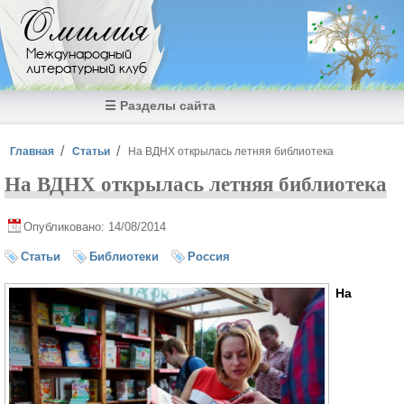
Перейти к основному содержанию
Омилия
Международный
литературный клуб
☰ Разделы сайта
Вы здесь
Главная
Статьи
На ВДНХ открылась летняя библиотека
На ВДНХ открылась летняя библиотека
Опубликовано: 14/08/2014
Статьи
Библиотеки
Россия
На