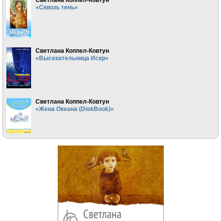
«Сквозь тень»
Светлана Коппел-Ковтун
«Высекательница Искр»
Светлана Коппел-Ковтун
«Жена Океана (DiskBook)»